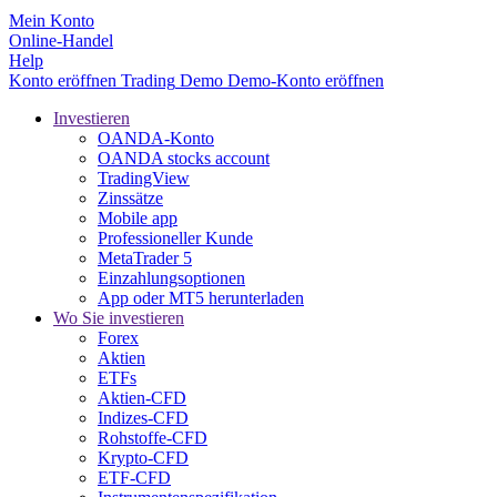
Mein Konto
Online-Handel
Help
Konto eröffnen
Trading
Demo
Demo-Konto eröffnen
Investieren
OANDA-Konto
OANDA stocks account
TradingView
Zinssätze
Mobile app
Professioneller Kunde
MetaTrader 5
Einzahlungsoptionen
App oder MT5 herunterladen
Wo Sie investieren
Forex
Aktien
ETFs
Aktien-CFD
Indizes-CFD
Rohstoffe-CFD
Krypto-CFD
ETF-CFD