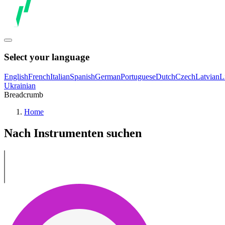
Select your language
English
French
Italian
Spanish
German
Portuguese
Dutch
Czech
Latvian
L
Ukrainian
Breadcrumb
Home
Nach Instrumenten suchen