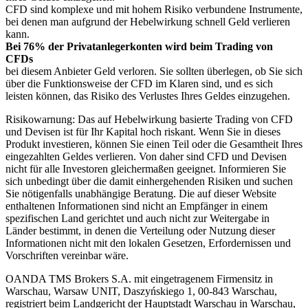
CFD sind komplexe und mit hohem Risiko verbundene Instrumente,
bei denen man aufgrund der Hebelwirkung schnell Geld verlieren
kann.
Bei 76% der Privatanlegerkonten wird beim Trading von
CFDs
bei diesem Anbieter Geld verloren. Sie sollten überlegen, ob Sie sich
über die Funktionsweise der CFD im Klaren sind, und es sich
leisten können, das Risiko des Verlustes Ihres Geldes einzugehen.
Risikowarnung: Das auf Hebelwirkung basierte Trading von CFD
und Devisen ist für Ihr Kapital hoch riskant. Wenn Sie in dieses
Produkt investieren, können Sie einen Teil oder die Gesamtheit Ihres
eingezahlten Geldes verlieren. Von daher sind CFD und Devisen
nicht für alle Investoren gleichermaßen geeignet. Informieren Sie
sich unbedingt über die damit einhergehenden Risiken und suchen
Sie nötigenfalls unabhängige Beratung. Die auf dieser Website
enthaltenen Informationen sind nicht an Empfänger in einem
spezifischen Land gerichtet und auch nicht zur Weitergabe in
Länder bestimmt, in denen die Verteilung oder Nutzung dieser
Informationen nicht mit den lokalen Gesetzen, Erfordernissen und
Vorschriften vereinbar wäre.
OANDA TMS Brokers S.A. mit eingetragenem Firmensitz in
Warschau, Warsaw UNIT, Daszyńskiego 1, 00-843 Warschau,
registriert beim Landgericht der Hauptstadt Warschau in Warschau,