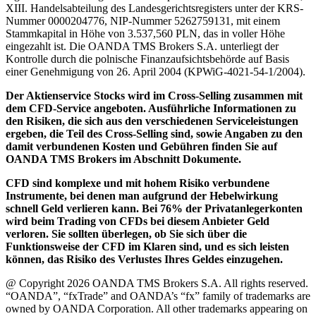
XIII. Handelsabteilung des Landesgerichtsregisters unter der KRS-
Nummer 0000204776, NIP-Nummer 5262759131, mit einem
Stammkapital in Höhe von 3.537,560 PLN, das in voller Höhe
eingezahlt ist. Die OANDA TMS Brokers S.A. unterliegt der
Kontrolle durch die polnische Finanzaufsichtsbehörde auf Basis
einer Genehmigung von 26. April 2004 (KPWiG-4021-54-1/2004).
Der Aktienservice Stocks wird im Cross-Selling zusammen mit
dem CFD-Service angeboten. Ausführliche Informationen zu
den Risiken, die sich aus den verschiedenen Serviceleistungen
ergeben, die Teil des Cross-Selling sind, sowie Angaben zu den
damit verbundenen Kosten und Gebühren finden Sie auf
OANDA TMS Brokers im Abschnitt Dokumente.
CFD sind komplexe und mit hohem Risiko verbundene
Instrumente, bei denen man aufgrund der Hebelwirkung
schnell Geld verlieren kann. Bei 76% der Privatanlegerkonten
wird beim Trading von CFDs bei diesem Anbieter Geld
verloren. Sie sollten überlegen, ob Sie sich über die
Funktionsweise der CFD im Klaren sind, und es sich leisten
können, das Risiko des Verlustes Ihres Geldes einzugehen.
@ Copyright 2026 OANDA TMS Brokers S.A. All rights reserved.
“OANDA”, “fxTrade” and OANDA’s “fx” family of trademarks are
owned by OANDA Corporation. All other trademarks appearing on