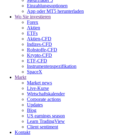
MetaTrader 5
Einzahlungsoptionen
App oder MT5 herunterladen
Wo Sie investieren
Forex
Aktien
ETFs
Aktien-CFD
Indizes-CFD
Rohstoffe-CFD
Krypto-CFD
ETF-CFD
Instrumentenspezifikation
SpaceX
Markt
Market news
Live-Kurse
Wirtschaftskalender
Corporate actions
Updates
Blog
US earnings season
Learn TradingView
Client sentiment
Kontakt