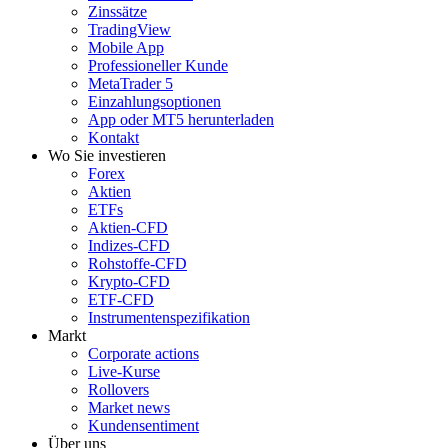
Zinssätze
TradingView
Mobile App
Professioneller Kunde
MetaTrader 5
Einzahlungsoptionen
App oder MT5 herunterladen
Kontakt
Wo Sie investieren
Forex
Aktien
ETFs
Aktien-CFD
Indizes-CFD
Rohstoffe-CFD
Krypto-CFD
ETF-CFD
Instrumentenspezifikation
Markt
Corporate actions
Live-Kurse
Rollovers
Market news
Kundensentiment
Über uns