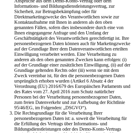
Ansprüche aus dem Demo-Konto-Vertrag oder dem
Informations- und Bildungsdienstleistungsvertrag, zur
Sicherheit, zur Betrugsbekämpfung oder für
Direktmarketingzwecke des Verantwortlichen sowie zur
Kontaktaufnahme mit Ihnen in anderen als den oben
genannten Fällen, sofern dies insbesondere durch eine von
Ihnen eingegangene Anfrage und den Umfang der
Geschäftstätigkeit des Verantwortlichen gerechtfertigt ist. Ihre
personenbezogenen Daten können auch für Marketingzwecke
auf der Grundlage Ihrer dem Datenverantwortlichen erteilten
Einwilligung verarbeitet werden. Eine Verarbeitung zu
anderen als den oben genannten Zwecken kann erfolgen: (i)
auf der Grundlage einer zusätzlichen Einwilligung, (ii) auf der
Grundlage geltenden Rechts oder (iii) wenn sie mit dem
Zweck vereinbar ist, für den die personenbezogenen Daten
ursprünglich erhoben wurden (Artikel 6 Absatz 4 der
Verordnung (EU) 2016/679 des Europäischen Parlaments und
des Rates vom 27. April 2016 zum Schutz natürlicher
Personen bei der Verarbeitung personenbezogener Daten,
zum freien Datenverkehr und zur Aufhebung der Richtlinie
95/46/EG, im Folgenden: „DSGVO“).
Die Rechtsgrundlage für die Verarbeitung Ihrer
personenbezogenen Daten ist: a. soweit die Verarbeitung für
die Erfüllung des Vertrags über Informations- und
Bildungsdienstleistungen oder des Demo-Konto-Vertrags