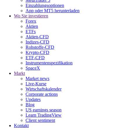
MetaTrader 5
Einzahlungsoptionen
App oder MT5 herunterladen
Wo Sie investieren
Forex
Aktien
ETFs
Aktien-CFD
Indizes-CFD
Rohstoffe-CFD
Krypto-CFD
ETF-CFD
Instrumentenspezifikation
SpaceX
Markt
Market news
Live-Kurse
Wirtschaftskalender
Corporate actions
Updates
Blog
US earnings season
Learn TradingView
Client sentiment
Kontakt