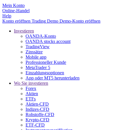
Mein Konto
Online-Handel
Help
Konto eröffnen
Trading
Demo
Demo-Konto eröffnen
Investieren
OANDA-Konto
OANDA stocks account
TradingView
Zinssätze
Mobile app
Professioneller Kunde
MetaTrader 5
Einzahlungsoptionen
App oder MT5 herunterladen
Wo Sie investieren
Forex
Aktien
ETFs
Aktien-CFD
Indizes-CFD
Rohstoffe-CFD
Krypto-CFD
ETF-CFD