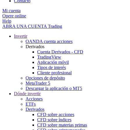
Contacto
Mi cuenta
Opere online
Help
ABRA UNA CUENTA
Trading
Invertir
OANDA cuenta acciones
Derivados
Cuenta Derivados - CFD
TradingView
Aplicación móvil
Tipos de interés
Cliente profesional
Opciones de depósito
MetaTrader 5
Descargar la aplicación o MT5
Dónde invertir
Acciones
ETFs
Derivados
CFD sobre acciones
CFD sobre índices
CFD sobre materias primas