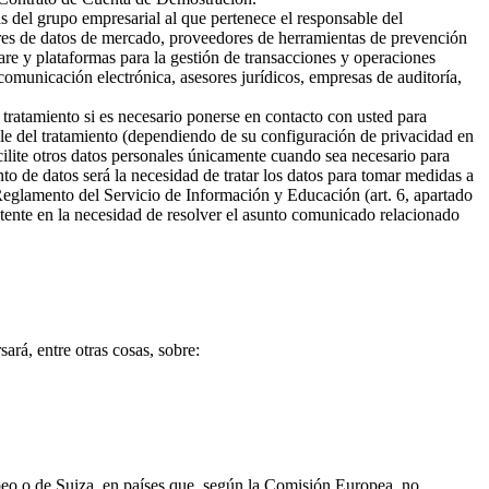
s del grupo empresarial al que pertenece el responsable del
ores de datos de mercado, proveedores de herramientas de prevención
are y plataformas para la gestión de transacciones y operaciones
omunicación electrónica, asesores jurídicos, empresas de auditoría,
 tratamiento si es necesario ponerse en contacto con usted para
ble del tratamiento (dependiendo de su configuración de privacidad en
cilite otros datos personales únicamente cuando sea necesario para
ento de datos será la necesidad de tratar los datos para tomar medidas a
 Reglamento del Servicio de Información y Educación (art. 6, apartado
sistente en la necesidad de resolver el asunto comunicado relacionado
ará, entre otras cosas, sobre:
opeo o de Suiza, en países que, según la Comisión Europea, no