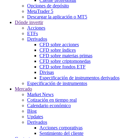
Cliente profesional
Opciones de depósito
MetaTrader 5
Descargar la aplicación o MT5
Dónde invertir
Acciones
ETFs
Derivados
CFD sobre acciones
CFD sobre índices
CFD sobre materias primas
CFD sobre criptomonedas
CFD sobre fondos ETF
Divisas
Especificación de instrumentos derivados
Especificación de instrumentos
Mercado
Market News
Cotización en tiempo real
Calendario económico
Blog
Updates
Derivados
Acciones corporativas
Sentimiento del cliente