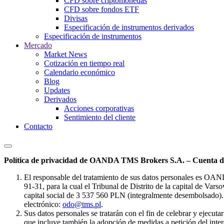
CFD sobre criptomonedas
CFD sobre fondos ETF
Divisas
Especificación de instrumentos derivados
Especificación de instrumentos
Mercado
Market News
Cotización en tiempo real
Calendario económico
Blog
Updates
Derivados
Acciones corporativas
Sentimiento del cliente
Contacto
Política de privacidad de OANDA TMS Brokers S.A. – Cuenta de
El responsable del tratamiento de sus datos personales es OA
91-31, para la cual el Tribunal de Distrito de la capital de Va
capital social de 3 537 560 PLN (integralmente desembolsado). 
electrónico:
odo@tms.pl
.
Sus datos personales se tratarán con el fin de celebrar y ejecut
que incluye también la adopción de medidas a petición del intere