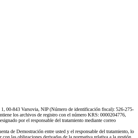
, 00-843 Varsovia, NIP (Número de identificación fiscal): 526-275-
, mantiene los archivos de registro con el número KRS: 0000204776,
esignado por el responsable del tratamiento mediante correo
uenta de Demostración entre usted y el responsable del tratamiento, lo
 con las obligaciones derivadas de la normativa relativa a la gestión