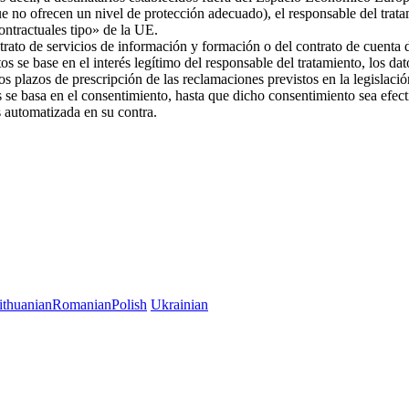
ue no ofrecen un nivel de protección adecuado), el responsable del trat
 contractuales tipo» de la UE.
trato de servicios de información y formación o del contrato de cuenta d
os se base en el interés legítimo del responsable del tratamiento, los da
 los plazos de prescripción de las reclamaciones previstos en la legislac
es se basa en el consentimiento, hasta que dicho consentimiento sea efec
es automatizada en su contra.
ithuanian
Romanian
Polish
Ukrainian