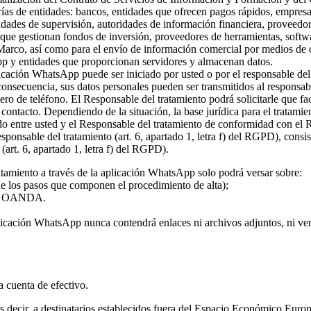
rías de entidades: bancos, entidades que ofrecen pagos rápidos, empresa
ridades de supervisión, autoridades de información financiera, proveed
s que gestionan fondos de inversión, proveedores de herramientas, softw
 Marco, así como para el envío de información comercial por medios de c
pp y entidades que proporcionan servidores y almacenan datos.
plicación WhatsApp puede ser iniciado por usted o por el responsable del
 consecuencia, sus datos personales pueden ser transmitidos al responsa
ro de teléfono. El Responsable del tratamiento podrá solicitarle que fa
l contacto. Dependiendo de la situación, la base jurídica para el tratami
rdo entre usted y el Responsable del tratamiento de conformidad con el
 responsable del tratamiento (art. 6, apartado 1, letra f) del RGPD), con
(art. 6, apartado 1, letra f) del RGPD).
atamiento a través de la aplicación WhatsApp solo podrá versar sobre:
 de los pasos que componen el procedimiento de alta);
o de OANDA.
licación WhatsApp nunca contendrá enlaces ni archivos adjuntos, ni vers
la cuenta de efectivo.
 es decir, a destinatarios establecidos fuera del Espacio Económico Eur