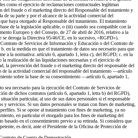
ales como el ejercicio de reclamaciones contractuales legítimas
 del fraude o el marketing directo del Responsable del tratamiento y
da de su parte y por el alcance de la actividad comercial del
 que haya otorgado al Responsable del tratamiento. El tratamiento
 base de la legislación aplicable, o (iii) cuando sea compatible con la
amento Europeo y del Consejo, de 27 de abril de 2016, relativo a la
l que se deroga la Directiva 95/46/CE, en lo sucesivo, «RGPD»).
del Contrato de Servicios de Información y Educación o del Contrato de
b. en la medida en que el tratamiento de datos sea necesario para que
me a la normativa: artículo 6, apartado 1, letra c), del RGPD; c. en la
la realización de las liquidaciones necesarias y el ejercicio de
 la prevención del fraude o el marketing directo del responsable del
to de la actividad comercial del responsable del tratamiento —artículo
tamiento sobre la base de su consentimiento —artículo 6, apartado 1,
nto sea necesario para la ejecución del Contrato de Servicios de
ión de dichos contratos (artículo 6, apartado 1, letra b) del RGPD),
tuación particular, al uso de sus datos personales si el responsable
s y servicios. Si sus datos personales se tratan con fines de marketing,
erfiles. Si se opone al tratamiento con fines de marketing, ya no
miento, en particular el otorgado para los fines de marketing del
nto basado en el consentimiento previo a su retirada. Si considera que
petente, es decir, ante el Presidente de la Oficina de Protección de
el Contrato de Cuenta de Demostración.