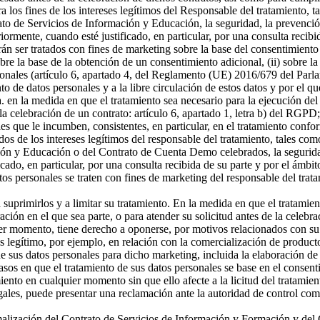
a los fines de los intereses legítimos del Responsable del tratamiento, t
o de Servicios de Información y Educación, la seguridad, la prevención
riormente, cuando esté justificado, en particular, por una consulta recibi
án ser tratados con fines de marketing sobre la base del consentimiento
sobre la base de la obtención de un consentimiento adicional, (ii) sobre la
rsonales (artículo 6, apartado 4, del Reglamento (UE) 2016/679 del Parl
ento de datos personales y a la libre circulación de estos datos y por e
 a. en la medida en que el tratamiento sea necesario para la ejecución 
celebración de un contrato: artículo 6, apartado 1, letra b) del RGPD; 
s que le incumben, consistentes, en particular, en el tratamiento confor
os de los intereses legítimos del responsable del tratamiento, tales como 
ón y Educación o del Contrato de Cuenta Demo celebrados, la seguridad,
icado, en particular, por una consulta recibida de su parte y por el ámbi
tos personales se traten con fines de marketing del responsable del tra
a suprimirlos y a limitar su tratamiento. En la medida en que el tratamie
n en el que sea parte, o para atender su solicitud antes de la celebrac
er momento, tiene derecho a oponerse, por motivos relacionados con su si
és legítimo, por ejemplo, en relación con la comercialización de producto
 sus datos personales para dicho marketing, incluida la elaboración de p
asos en que el tratamiento de sus datos personales se base en el consenti
miento en cualquier momento sin que ello afecte a la licitud del tratamie
egales, puede presentar una reclamación ante la autoridad de control com
ormalización del Contrato de Servicios de Información y Formación y d