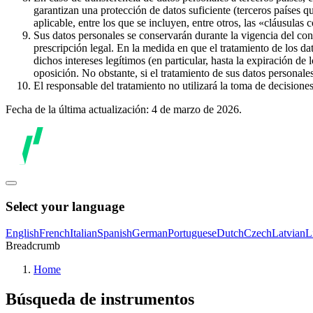
garantizan una protección de datos suficiente (terceros países q
aplicable, entre los que se incluyen, entre otros, las «cláusulas
Sus datos personales se conservarán durante la vigencia del con
prescripción legal. En la medida en que el tratamiento de los dat
dichos intereses legítimos (en particular, hasta la expiración de
oposición. No obstante, si el tratamiento de sus datos personal
El responsable del tratamiento no utilizará la toma de decision
Fecha de la última actualización: 4 de marzo de 2026.
Select your language
English
French
Italian
Spanish
German
Portuguese
Dutch
Czech
Latvian
L
Breadcrumb
Home
Búsqueda de instrumentos