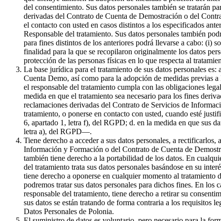
del consentimiento. Sus datos personales también se tratarán par
derivadas del Contrato de Cuenta de Demostración o del Contrat
el contacto con usted en casos distintos a los especificados ante
Responsable del tratamiento. Sus datos personales también podr
para fines distintos de los anteriores podrá llevarse a cabo: (i) 
finalidad para la que se recopilaron originalmente los datos pe
protección de las personas físicas en lo que respecta al tratami
La base jurídica para el tratamiento de sus datos personales es:
Cuenta Demo, así como para la adopción de medidas previas a la 
el responsable del tratamiento cumpla con las obligaciones legale
medida en que el tratamiento sea necesario para los fines derivad
reclamaciones derivadas del Contrato de Servicios de Informaci
tratamiento, o ponerse en contacto con usted, cuando esté justif
6, apartado 1, letra f), del RGPD; d. en la medida en que sus da
letra a), del RGPD—.
Tiene derecho a acceder a sus datos personales, a rectificarlos, 
Información y Formación o del Contrato de Cuenta de Demostració
también tiene derecho a la portabilidad de los datos. En cualqui
del tratamiento trata sus datos personales basándose en su inter
tiene derecho a oponerse en cualquier momento al tratamiento de
podremos tratar sus datos personales para dichos fines. En los c
responsable del tratamiento, tiene derecho a retirar su consenti
sus datos se están tratando de forma contraria a los requisitos l
Datos Personales de Polonia.
El suministro de datos es voluntario, pero necesario para la f