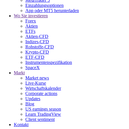
MetaTrader 5
Einzahlungsoptionen
App oder MT5 herunterladen
Wo Sie investieren
Forex
Aktien
ETFs
Aktien-CFD
Indizes-CFD
Rohstoffe-CFD
Krypto-CFD
ETF-CFD
Instrumentenspezifikation
SpaceX
Markt
Market news
Live-Kurse
Wirtschaftskalender
Corporate actions
Updates
Blog
US earnings season
Learn TradingView
Client sentiment
Kontakt