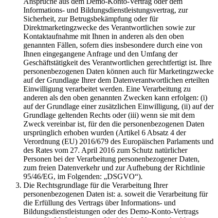
Ansprüche aus dem Demo-Konto-Vertrag oder dem
Informations- und Bildungsdienstleistungsvertrag, zur
Sicherheit, zur Betrugsbekämpfung oder für
Direktmarketingzwecke des Verantwortlichen sowie zur
Kontaktaufnahme mit Ihnen in anderen als den oben
genannten Fällen, sofern dies insbesondere durch eine von
Ihnen eingegangene Anfrage und den Umfang der
Geschäftstätigkeit des Verantwortlichen gerechtfertigt ist. Ihre
personenbezogenen Daten können auch für Marketingzwecke
auf der Grundlage Ihrer dem Datenverantwortlichen erteilten
Einwilligung verarbeitet werden. Eine Verarbeitung zu
anderen als den oben genannten Zwecken kann erfolgen: (i)
auf der Grundlage einer zusätzlichen Einwilligung, (ii) auf der
Grundlage geltenden Rechts oder (iii) wenn sie mit dem
Zweck vereinbar ist, für den die personenbezogenen Daten
ursprünglich erhoben wurden (Artikel 6 Absatz 4 der
Verordnung (EU) 2016/679 des Europäischen Parlaments und
des Rates vom 27. April 2016 zum Schutz natürlicher
Personen bei der Verarbeitung personenbezogener Daten,
zum freien Datenverkehr und zur Aufhebung der Richtlinie
95/46/EG, im Folgenden: „DSGVO“).
Die Rechtsgrundlage für die Verarbeitung Ihrer
personenbezogenen Daten ist: a. soweit die Verarbeitung für
die Erfüllung des Vertrags über Informations- und
Bildungsdienstleistungen oder des Demo-Konto-Vertrags