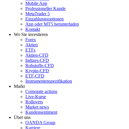
Mobile App
Professioneller Kunde
MetaTrader 5
Einzahlungsoptionen
App oder MT5 herunterladen
Kontakt
Wo Sie investieren
Forex
Aktien
ETFs
Aktien-CFD
Indizes-CFD
Rohstoffe-CFD
Krypto-CFD
ETF-CFD
Instrumentenspezifikation
Markt
Corporate actions
Live-Kurse
Rollovers
Market news
Kundensentiment
Über uns
OANDA Group
Karriere