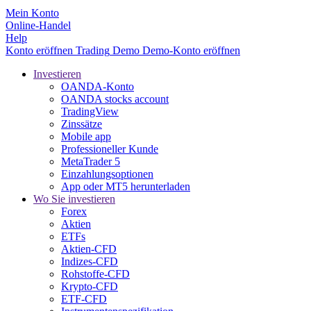
Mein Konto
Online-Handel
Help
Konto eröffnen
Trading
Demo
Demo-Konto eröffnen
Investieren
OANDA-Konto
OANDA stocks account
TradingView
Zinssätze
Mobile app
Professioneller Kunde
MetaTrader 5
Einzahlungsoptionen
App oder MT5 herunterladen
Wo Sie investieren
Forex
Aktien
ETFs
Aktien-CFD
Indizes-CFD
Rohstoffe-CFD
Krypto-CFD
ETF-CFD