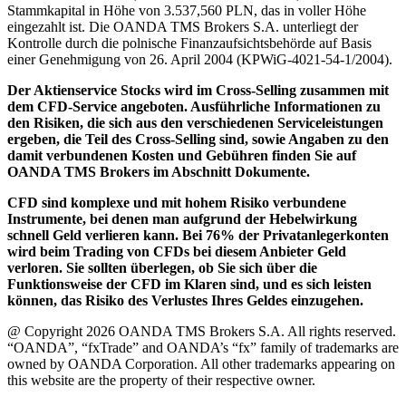
Stammkapital in Höhe von 3.537,560 PLN, das in voller Höhe
eingezahlt ist. Die OANDA TMS Brokers S.A. unterliegt der
Kontrolle durch die polnische Finanzaufsichtsbehörde auf Basis
einer Genehmigung von 26. April 2004 (KPWiG-4021-54-1/2004).
Der Aktienservice Stocks wird im Cross-Selling zusammen mit
dem CFD-Service angeboten. Ausführliche Informationen zu
den Risiken, die sich aus den verschiedenen Serviceleistungen
ergeben, die Teil des Cross-Selling sind, sowie Angaben zu den
damit verbundenen Kosten und Gebühren finden Sie auf
OANDA TMS Brokers im Abschnitt Dokumente.
CFD sind komplexe und mit hohem Risiko verbundene
Instrumente, bei denen man aufgrund der Hebelwirkung
schnell Geld verlieren kann. Bei 76% der Privatanlegerkonten
wird beim Trading von CFDs bei diesem Anbieter Geld
verloren. Sie sollten überlegen, ob Sie sich über die
Funktionsweise der CFD im Klaren sind, und es sich leisten
können, das Risiko des Verlustes Ihres Geldes einzugehen.
@ Copyright 2026 OANDA TMS Brokers S.A. All rights reserved.
“OANDA”, “fxTrade” and OANDA’s “fx” family of trademarks are
owned by OANDA Corporation. All other trademarks appearing on
this website are the property of their respective owner.