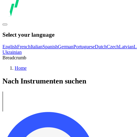
Select your language
English
French
Italian
Spanish
German
Portuguese
Dutch
Czech
Latvian
L
Ukrainian
Breadcrumb
Home
Nach Instrumenten suchen