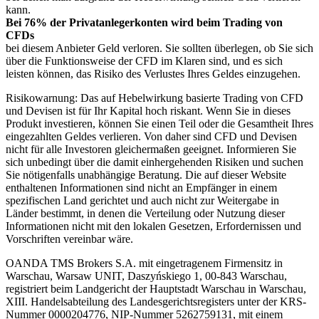
kann.
Bei 76% der Privatanlegerkonten wird beim Trading von
CFDs
bei diesem Anbieter Geld verloren. Sie sollten überlegen, ob Sie sich
über die Funktionsweise der CFD im Klaren sind, und es sich
leisten können, das Risiko des Verlustes Ihres Geldes einzugehen.
Risikowarnung: Das auf Hebelwirkung basierte Trading von CFD
und Devisen ist für Ihr Kapital hoch riskant. Wenn Sie in dieses
Produkt investieren, können Sie einen Teil oder die Gesamtheit Ihres
eingezahlten Geldes verlieren. Von daher sind CFD und Devisen
nicht für alle Investoren gleichermaßen geeignet. Informieren Sie
sich unbedingt über die damit einhergehenden Risiken und suchen
Sie nötigenfalls unabhängige Beratung. Die auf dieser Website
enthaltenen Informationen sind nicht an Empfänger in einem
spezifischen Land gerichtet und auch nicht zur Weitergabe in
Länder bestimmt, in denen die Verteilung oder Nutzung dieser
Informationen nicht mit den lokalen Gesetzen, Erfordernissen und
Vorschriften vereinbar wäre.
OANDA TMS Brokers S.A. mit eingetragenem Firmensitz in
Warschau, Warsaw UNIT, Daszyńskiego 1, 00-843 Warschau,
registriert beim Landgericht der Hauptstadt Warschau in Warschau,
XIII. Handelsabteilung des Landesgerichtsregisters unter der KRS-
Nummer 0000204776, NIP-Nummer 5262759131, mit einem