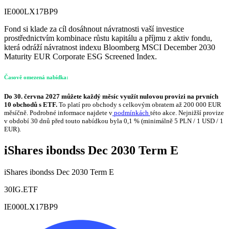
IE000LX17BP9
Fond si klade za cíl dosáhnout návratnosti vaší investice
prostřednictvím kombinace růstu kapitálu a příjmu z aktiv fondu,
která odráží návratnost indexu Bloomberg MSCI December 2030
Maturity EUR Corporate ESG Screened Index.
Časově omezená nabídka:
Do 30. června 2027 můžete každý měsíc využít nulovou provizi na prvních
10 obchodů s ETF.
To platí pro obchody s celkovým obratem až 200 000 EUR
měsíčně. Podrobné informace najdete v
podmínkách
této akce. Nejnižší provize
v období 30 dnů před touto nabídkou byla 0,1 % (minimálně 5 PLN / 1 USD / 1
EUR).
iShares ibondss Dec 2030 Term E
iShares ibondss Dec 2030 Term E
30IG.ETF
IE000LX17BP9