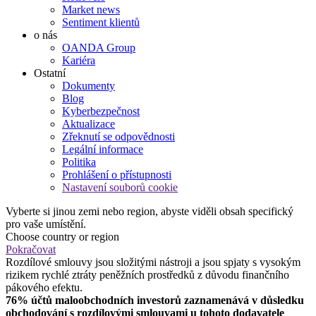
Market news
Sentiment klientů
o nás
OANDA Group
Kariéra
Ostatní
Dokumenty
Blog
Kyberbezpečnost
Aktualizace
Zřeknutí se odpovědnosti
Legální informace
Politika
Prohlášení o přístupnosti
Nastavení souborů cookie
Vyberte si jinou zemi nebo region, abyste viděli obsah specifický
pro vaše umístění.
Choose country or region
Pokračovat
Rozdílové smlouvy jsou složitými nástroji a jsou spjaty s vysokým
rizikem rychlé ztráty peněžních prostředků z důvodu finančního
pákového efektu.
76% účtů maloobchodních investorů zaznamenává v důsledku
obchodování s rozdílovými smlouvami u tohoto dodavatele