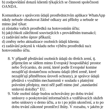
b) zodpovídání dotazů klientů týkajících se činnosti společnosti
OANDA.
Komunikace s správcem údajů prostřednictvím aplikace WhatsApp
nikdy nebude obsahovat žádné odkazy ani přílohy a nebude se
mimo jiné týkat:
a) zůstatku vašich prostředků na hotovostním účtu;
b) jakýchkoli záležitostí souvisejících s prováděním transakcí;
c) zadávání nebo úprav příkazů;
d) změny nebo aktualizace osobních údajů klienta;
e) zadávání pokynů k vkladu nebo výběru prostředků na/z
hotovostního účtu.
V případě předávání osobních údajů do třetích zemí, tj.
příjemcům se sídlem mimo Evropský hospodářský prostor
nebo Švýcarsko, do zemí, které podle Evropské komise
nezajišťují dostatečnou ochranu údajů (třetí země, které
nezajišťují přiměřenou úroveň ochrany), je správce údajů
předává s využitím mechanismů v souladu s platnými
právními předpisy, mezi něž patří mimo jiné „standardní
smluvní doložky“ EU.
Vaše osobní údaje budou uchovávány po dobu trvání
smlouvy o poskytování informačních a vzdělávacích služeb
nebo smlouvy o demo účtu, a to i po jejím ukončení, a to po
dobu trvání zákonné promlčecí lhůty. V rozsahu, v jakém je