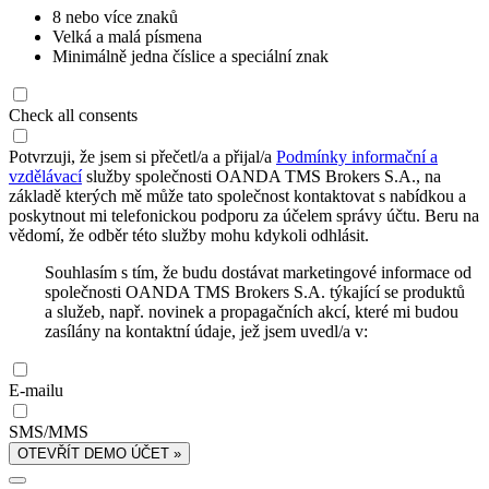
8 nebo více znaků
Velká a malá písmena
Minimálně jedna číslice a speciální znak
Check all consents
Potvrzuji, že jsem si přečetl/a a přijal/a
Podmínky informační a
vzdělávací
služby společnosti OANDA TMS Brokers S.A., na
základě kterých mě může tato společnost kontaktovat s nabídkou a
poskytnout mi telefonickou podporu za účelem správy účtu. Beru na
vědomí, že odběr této služby mohu kdykoli odhlásit.
Souhlasím s tím, že budu dostávat marketingové informace od
společnosti OANDA TMS Brokers S.A. týkající se produktů
a služeb, např. novinek a propagačních akcí, které mi budou
zasílány na kontaktní údaje, jež jsem uvedl/a v:
E-mailu
SMS/MMS
OTEVŘÍT DEMO ÚČET »