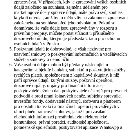
zpracovávat. V případech, kdy je zpracování vašich osobních
údajů založeno na souhlasu, zejména uděleném pro
marketingové účely správce údajů, máte právo svůj souhlas
kdykoli odvolat, aniž by to mělo vliv na zákonnost zpracování
založeného na souhlasu před jeho odvoláním. Pokud se
domníváte, že vaše údaje jsou zpracovávány v rozporu s
právními předpisy, můžete podat stížnost u příslušného
dozorového úřadu, kterým je předseda Úřadu pro ochranu
osobních údajů v Polsku.
Poskytnutí údajů je dobrovolné, je však nezbytné pro
uzavření smlouvy o poskytování informačních a vzdělávacích
služeb a smlouvy o demo účtu.
Vaše osobní údaje mohou být předány následujícím
kategoriím subjektů: bankám, subjektům poskytujícím služby
rychlých plateb, společnostem z kapitálové skupiny, k níž
patří správce údajů, kurýrní služby, poštovní operátoři,
dozorové orgány, orgány pro finanční informace,
poskytovatelé tržních dat, poskytovatelé nástrojů pro prevenci
podvodů a proti praní špinavých peněz, subjekty spravující
investiční fondy, dodavatelé nástrojů, softwaru a platforem
pro obsluhu transakcí a finančních operací prováděných v
rámci plnění rámcové smlouvy, jakož i pro zasílání
obchodních informací prostřednictvím elektronické
komunikace, právní poradci, auditorské společnosti,
poradenské společnosti, poskytovatel aplikace WhatsApp a