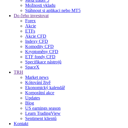
Meta trader 5
Možnosti vkladu
Stáhnout si aplikaci nebo MT5
Do čeho investovat
Forex
Akcie
ETFs
Akcie CFD
Indexy CFD
Komodity CFD
Kryptoměny CFD
ETF fondy CFD
Specifikace nástrojů
SpaceX
TRH
Market news
Kótování živě
Ekonomický kalendář
Korporátní akce
Updates
Blog
US earnings season
Learn TradingView
Sentiment klientů
Kontakt