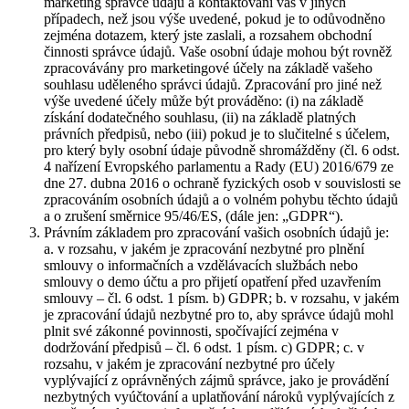
marketing správce údajů a kontaktování vás v jiných
případech, než jsou výše uvedené, pokud je to odůvodněno
zejména dotazem, který jste zaslali, a rozsahem obchodní
činnosti správce údajů. Vaše osobní údaje mohou být rovněž
zpracovávány pro marketingové účely na základě vašeho
souhlasu uděleného správci údajů. Zpracování pro jiné než
výše uvedené účely může být prováděno: (i) na základě
získání dodatečného souhlasu, (ii) na základě platných
právních předpisů, nebo (iii) pokud je to slučitelné s účelem,
pro který byly osobní údaje původně shromážděny (čl. 6 odst.
4 nařízení Evropského parlamentu a Rady (EU) 2016/679 ze
dne 27. dubna 2016 o ochraně fyzických osob v souvislosti se
zpracováním osobních údajů a o volném pohybu těchto údajů
a o zrušení směrnice 95/46/ES, (dále jen: „GDPR“).
Právním základem pro zpracování vašich osobních údajů je:
a. v rozsahu, v jakém je zpracování nezbytné pro plnění
smlouvy o informačních a vzdělávacích službách nebo
smlouvy o demo účtu a pro přijetí opatření před uzavřením
smlouvy – čl. 6 odst. 1 písm. b) GDPR; b. v rozsahu, v jakém
je zpracování údajů nezbytné pro to, aby správce údajů mohl
plnit své zákonné povinnosti, spočívající zejména v
dodržování předpisů – čl. 6 odst. 1 písm. c) GDPR; c. v
rozsahu, v jakém je zpracování nezbytné pro účely
vyplývající z oprávněných zájmů správce, jako je provádění
nezbytných vyúčtování a uplatňování nároků vyplývajících z