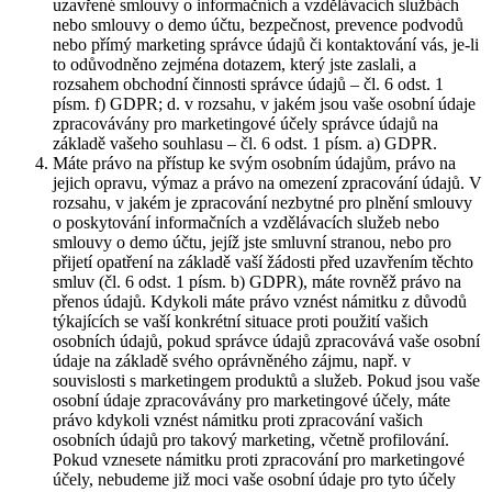
uzavřené smlouvy o informačních a vzdělávacích službách
nebo smlouvy o demo účtu, bezpečnost, prevence podvodů
nebo přímý marketing správce údajů či kontaktování vás, je-li
to odůvodněno zejména dotazem, který jste zaslali, a
rozsahem obchodní činnosti správce údajů – čl. 6 odst. 1
písm. f) GDPR; d. v rozsahu, v jakém jsou vaše osobní údaje
zpracovávány pro marketingové účely správce údajů na
základě vašeho souhlasu – čl. 6 odst. 1 písm. a) GDPR.
Máte právo na přístup ke svým osobním údajům, právo na
jejich opravu, výmaz a právo na omezení zpracování údajů. V
rozsahu, v jakém je zpracování nezbytné pro plnění smlouvy
o poskytování informačních a vzdělávacích služeb nebo
smlouvy o demo účtu, jejíž jste smluvní stranou, nebo pro
přijetí opatření na základě vaší žádosti před uzavřením těchto
smluv (čl. 6 odst. 1 písm. b) GDPR), máte rovněž právo na
přenos údajů. Kdykoli máte právo vznést námitku z důvodů
týkajících se vaší konkrétní situace proti použití vašich
osobních údajů, pokud správce údajů zpracovává vaše osobní
údaje na základě svého oprávněného zájmu, např. v
souvislosti s marketingem produktů a služeb. Pokud jsou vaše
osobní údaje zpracovávány pro marketingové účely, máte
právo kdykoli vznést námitku proti zpracování vašich
osobních údajů pro takový marketing, včetně profilování.
Pokud vznesete námitku proti zpracování pro marketingové
účely, nebudeme již moci vaše osobní údaje pro tyto účely