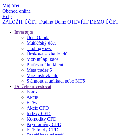
Můj účet
Obchod online
Help
ZALOŽIT ÚČET
Trading
Demo
OTEVŘÍT DEMO ÚČET
Investujte
Účet Oanda
Makléřský účet
TradingView
Úroková sazba fondů
Mobilní aplikace
Profesionální klient
Meta trader 5
Možnosti vkladu
Stáhnout si aplikaci nebo MT5
Do čeho investovat
Forex
Akcie
ETFs
Akcie CFD
Indexy CFD
Komodity CFD
Kryptoměny CFD
ETF fondy CFD