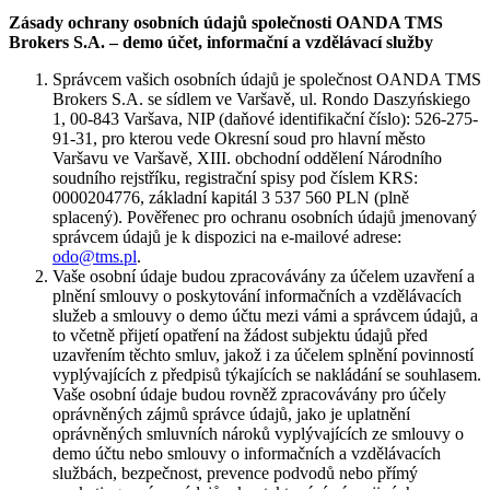
Zásady ochrany osobních údajů společnosti OANDA TMS
Brokers S.A. – demo účet, informační a vzdělávací služby
Správcem vašich osobních údajů je společnost OANDA TMS
Brokers S.A. se sídlem ve Varšavě, ul. Rondo Daszyńskiego
1, 00-843 Varšava, NIP (daňové identifikační číslo): 526-275-
91-31, pro kterou vede Okresní soud pro hlavní město
Varšavu ve Varšavě, XIII. obchodní oddělení Národního
soudního rejstříku, registrační spisy pod číslem KRS:
0000204776, základní kapitál 3 537 560 PLN (plně
splacený). Pověřenec pro ochranu osobních údajů jmenovaný
správcem údajů je k dispozici na e-mailové adrese:
odo@tms.pl
.
Vaše osobní údaje budou zpracovávány za účelem uzavření a
plnění smlouvy o poskytování informačních a vzdělávacích
služeb a smlouvy o demo účtu mezi vámi a správcem údajů, a
to včetně přijetí opatření na žádost subjektu údajů před
uzavřením těchto smluv, jakož i za účelem splnění povinností
vyplývajících z předpisů týkajících se nakládání se souhlasem.
Vaše osobní údaje budou rovněž zpracovávány pro účely
oprávněných zájmů správce údajů, jako je uplatnění
oprávněných smluvních nároků vyplývajících ze smlouvy o
demo účtu nebo smlouvy o informačních a vzdělávacích
službách, bezpečnost, prevence podvodů nebo přímý