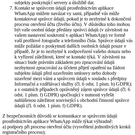
subjekty poskytující servery a úložiště dat.
Kontakt se správcem údajů prostřednictvím aplikace
WhatsApp můžete navázat vy sami, případně vás může
kontaktovat správce údajů, pokud je to nezbytné k dokončení
procesu otevření účtu (živého účtu). V důsledku toho mohou
být vaše osobní údaje předány správci údajů (v závislosti na
vašem nastavení soukromí v aplikaci WhatsApp) ve formě
vaší profilové fotografie a telefonního čísla. Správce údajů vás
může požádat o poskytnutí dalších osobních údajů pouze v
případě, že je to nezbytné k zodpovězení vašeho dotazu nebo
k vyřízení záležitosti, které se kontakt týká. V závislosti na
situaci bude právním základem pro zpracování údajů
nezbytnost zpracování za účelem přijetí opatření na žádost
subjektu údajů před uzavřením smlouvy nebo dohody
uzavřené mezi vámi a správcem údajů v souladu s předpisy
Informační a vzdělávací služby (čl. 6 odst. 1 písm. b) GDPR);
a v ostatních případech oprávněný zájem správce údajů (čl. 6
odst. 1 písm. f) GDPR) spočívající v nutnosti vyřešit
nahlášenou záležitost související s obchodní činností správce
údajů (čl. 6 odst. 1 písm. f) GDPR).
Z bezpečnostních důvodů se komunikace se správcem údajů
prostřednictvím aplikace WhatsApp může týkat výhradně:
a) podpory při procesu otevření účtu (vysvětlení jednotlivých kroků
registračního procesu);