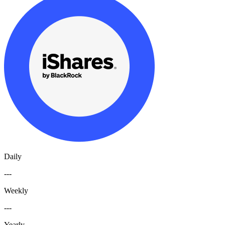
Daily
---
Weekly
---
Yearly