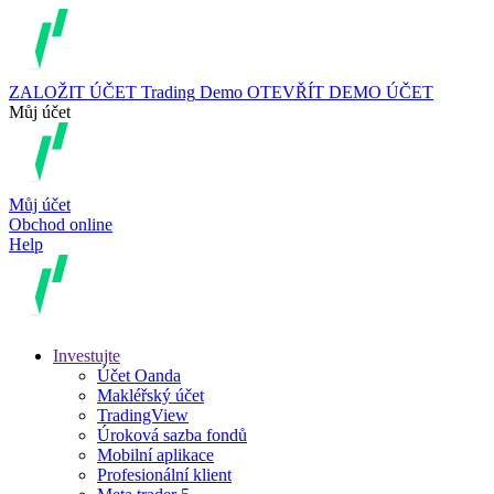
ZALOŽIT ÚČET
Trading
Demo
OTEVŘÍT DEMO ÚČET
Můj účet
Můj účet
Obchod online
Help
Investujte
Účet Oanda
Makléřský účet
TradingView
Úroková sazba fondů
Mobilní aplikace
Profesionální klient