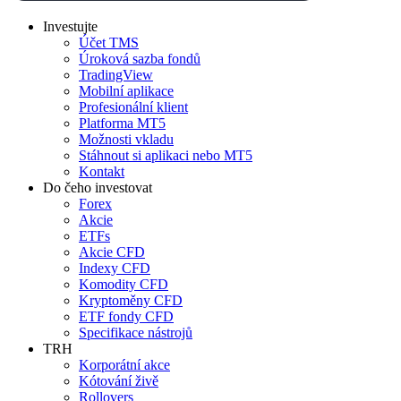
Investujte
Účet TMS
Úroková sazba fondů
TradingView
Mobilní aplikace
Profesionální klient
Platforma MT5
Možnosti vkladu
Stáhnout si aplikaci nebo MT5
Kontakt
Do čeho investovat
Forex
Akcie
ETFs
Akcie CFD
Indexy CFD
Komodity CFD
Kryptoměny CFD
ETF fondy CFD
Specifikace nástrojů
TRH
Korporátní akce
Kótování živě
Rollovers