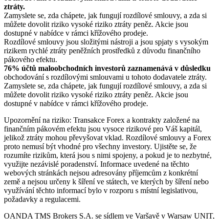
ztráty.
Zamyslete se, zda chápete, jak fungují rozdílové smlouvy, a zda si
můžete dovolit riziko vysoké riziko ztráty peněz. Akcie jsou
dostupné v nabídce v rámci křížového prodeje.
Rozdílové smlouvy jsou složitými nástroji a jsou spjaty s vysokým
rizikem rychlé ztráty peněžních prostředků z důvodu finančního
pákového efektu.
76% účtů maloobchodních investorů zaznamenává v důsledku
obchodování s rozdílovými smlouvami u tohoto dodavatele ztráty.
Zamyslete se, zda chápete, jak fungují rozdílové smlouvy, a zda si
můžete dovolit riziko vysoké riziko ztráty peněz. Akcie jsou
dostupné v nabídce v rámci křížového prodeje.
Upozornění na riziko: Transakce Forex a kontrakty založené na
finančním pákovém efektu jsou vysoce rizikové pro Váš kapitál,
jelikož ztráty mohou převyšovat vklad. Rozdílové smlouvy a Forex
proto nemusí být vhodné pro všechny investory. Ujistěte se, že
rozumíte rizikům, která jsou s nimi spojeny, a pokud je to nezbytné,
využijte nezávislé poradenství. Informace uvedené na těchto
webových stránkách nejsou adresovány příjemcům z konkrétní
země a nejsou určeny k šíření ve státech, ve kterých by šíření nebo
využívání těchto informací bylo v rozporu s místní legislativou,
požadavky a regulacemi.
OANDA TMS Brokers S.A. se sídlem ve Varšavě v Warsaw UNIT,