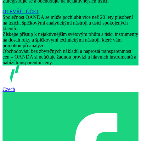
Zaregistrujte se a obchodujte na nejaktivnějších trzích
OTEVŘÍT ÚČET
Společnost OANDA se může pochlubit více než 20 lety působení
na trzích, špičkovými analytickými nástroji a tisíci spokojených
klientů.
Získejte přístup k nejaktivnějším světovým trhům s tisíci instrumenty
na dosah ruky a špičkovými technickými nástroji, které vám
pomohou při analýze.
Obchodování bez zbytečných nákladů a naprostá transparentnost
cen – OANDA si neúčtuje žádnou provizi u hlavních instrumentů a
nabízí transparentní ceny.
Czech