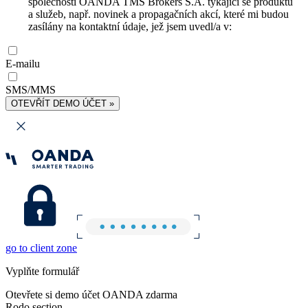
společnosti OANDA TMS Brokers S.A. týkající se produktů
a služeb, např. novinek a propagačních akcí, které mi budou
zasílány na kontaktní údaje, jež jsem uvedl/a v:
E-mailu
SMS/MMS
OTEVŘÍT DEMO ÚČET »
go to client zone
Vyplňte formulář
Otevřete si demo účet OANDA zdarma
Rodo section