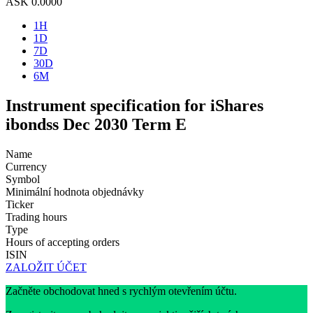
ASK
0.0000
1H
1D
7D
30D
6M
Instrument specification for iShares
ibondss Dec 2030 Term E
Name
Currency
Symbol
Minimální hodnota objednávky
Ticker
Trading hours
Type
Hours of accepting orders
ISIN
ZALOŽIT ÚČET
Začněte obchodovat hned s rychlým otevřením účtu.