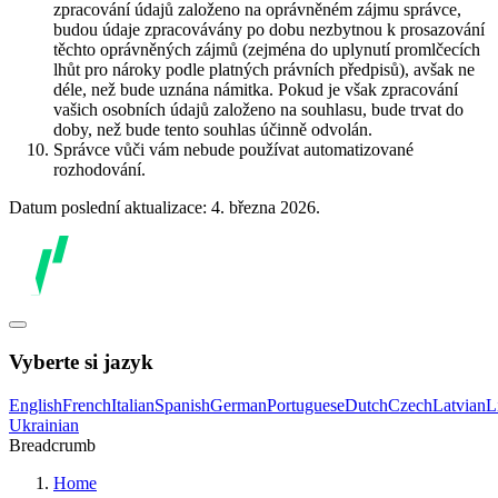
zpracování údajů založeno na oprávněném zájmu správce,
budou údaje zpracovávány po dobu nezbytnou k prosazování
těchto oprávněných zájmů (zejména do uplynutí promlčecích
lhůt pro nároky podle platných právních předpisů), avšak ne
déle, než bude uznána námitka. Pokud je však zpracování
vašich osobních údajů založeno na souhlasu, bude trvat do
doby, než bude tento souhlas účinně odvolán.
Správce vůči vám nebude používat automatizované
rozhodování.
Datum poslední aktualizace: 4. března 2026.
Vyberte si jazyk
English
French
Italian
Spanish
German
Portuguese
Dutch
Czech
Latvian
L
Ukrainian
Breadcrumb
Home