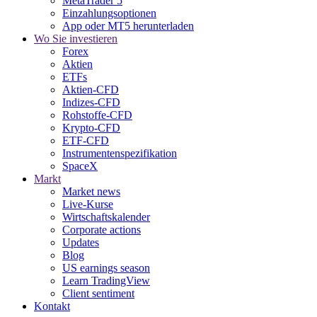
MetaTrader 5
Einzahlungsoptionen
App oder MT5 herunterladen
Wo Sie investieren
Forex
Aktien
ETFs
Aktien-CFD
Indizes-CFD
Rohstoffe-CFD
Krypto-CFD
ETF-CFD
Instrumentenspezifikation
SpaceX
Markt
Market news
Live-Kurse
Wirtschaftskalender
Corporate actions
Updates
Blog
US earnings season
Learn TradingView
Client sentiment
Kontakt