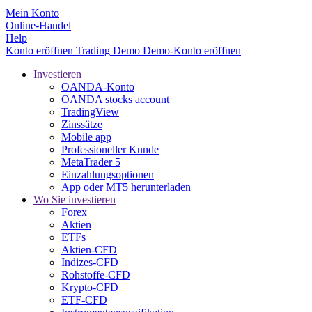
Mein Konto
Online-Handel
Help
Konto eröffnen
Trading
Demo
Demo-Konto eröffnen
Investieren
OANDA-Konto
OANDA stocks account
TradingView
Zinssätze
Mobile app
Professioneller Kunde
MetaTrader 5
Einzahlungsoptionen
App oder MT5 herunterladen
Wo Sie investieren
Forex
Aktien
ETFs
Aktien-CFD
Indizes-CFD
Rohstoffe-CFD
Krypto-CFD
ETF-CFD