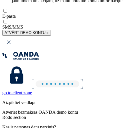
jaunumiem un akcijām, uz manu norādīto kontaktinformāciju:
E-pasta
SMS/MMS
ATVĒRT DEMO KONTU »
go to client zone
Aizpildiet veidlapu
Atveriet bezmaksas OANDA demo kontu
Rodo section
Kas ir personas datu pārzinis?