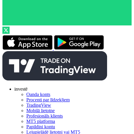
investē
Oanda konts
Procenti par līdzekļiem
TradingView
Mobilā lietotne
Profesionāls klients
MT5 platforma
Papildini kontu
Lejupielādē lietotni vai MT5