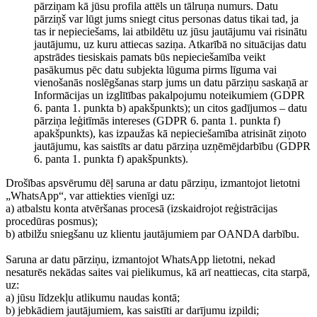
pārziņam kā jūsu profila attēls un tālruņa numurs. Datu
pārziņš var lūgt jums sniegt citus personas datus tikai tad, ja
tas ir nepieciešams, lai atbildētu uz jūsu jautājumu vai risinātu
jautājumu, uz kuru attiecas saziņa. Atkarībā no situācijas datu
apstrādes tiesiskais pamats būs nepieciešamība veikt
pasākumus pēc datu subjekta lūguma pirms līguma vai
vienošanās noslēgšanas starp jums un datu pārziņu saskaņā ar
Informācijas un izglītības pakalpojumu noteikumiem (GDPR
6. panta 1. punkta b) apakšpunkts); un citos gadījumos – datu
pārziņa leģitīmās intereses (GDPR 6. panta 1. punkta f)
apakšpunkts), kas izpaužas kā nepieciešamība atrisināt ziņoto
jautājumu, kas saistīts ar datu pārziņa uzņēmējdarbību (GDPR
6. panta 1. punkta f) apakšpunkts).
Drošības apsvērumu dēļ saruna ar datu pārziņu, izmantojot lietotni
„WhatsApp“, var attiekties vienīgi uz:
a) atbalstu konta atvēršanas procesā (izskaidrojot reģistrācijas
procedūras posmus);
b) atbilžu sniegšanu uz klientu jautājumiem par OANDA darbību.
Saruna ar datu pārziņu, izmantojot WhatsApp lietotni, nekad
nesaturēs nekādas saites vai pielikumus, kā arī neattiecas, cita starpā,
uz:
a) jūsu līdzekļu atlikumu naudas kontā;
b) jebkādiem jautājumiem, kas saistīti ar darījumu izpildi;