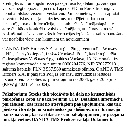
kredītplecu, ir ar augstu riska pakāpi Jūsu kapitālam, jo zaudējumi
var sasniegt depozīta apmēru. Tāpēc CFD un Forex treidings var
nebūt atbilstošs visiem investoriem. Pārliecinieties, ka Jūs saprotat
ietvertos riskus, un, ja nepieciešams, meklējiet padomu no
neatkarīga avota. Informācija, kas publicēta šajā mājaslapā nav
adresēta kādas konkrētas valsts saņēmējiem, un tā nav paredzēta
izplatīšanai valstīs, kurās šīs informācijas izplatīšana vai izmantošana
var neatbilst vietējiem likumiem un noteikumiem
OANDA TMS Brokers S.A. ar reģistrēto galveno mītni Warsaw
UNIT, Daszyńskiego 1, 00-843 Varšavā, Polijā, kas ir reģistrēta
Galvaspilsētas Varšavas Apgabaltiesā Varšavā, 13. Nacionālā tiesu
reģistra komercnodaļā ar numuru 0000204776, NIP 5262759131,
sākuma kapitāls: PLN 3 537,560 apmaksāts pilnībā. OANDA TMS
Brokers S.A. ir pakļauts Polijas Finanšu uzraudzības iestādes
uzraudzībai, balstoties uz pilnvarojumu no 2004. gada 26. aprīļa
(KPWig-4021-54-1/2004).
Pakalpojums Stocks tiek piedāvāts kā daļa no krusteniskās
pārdošanas kopā ar pakalpojumu CFD. Detalizēta informācija
par riskiem, kas izriet no atsevišķiem pakalpojumiem, kas tiek
piedāvāti kā daļa no krusteniskās pārdošanas, un informācija
par izmaksām, kas saistītas ar šiem pakalpojumiem, ir pieejama
tīmekļa vietnes OANDA TMS Brokers sadaļā Dokumenti.