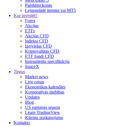
Meta trader 5
Papildini kontu
Lejupielādē lietotni vai MT5
Kur investēt?
Forex
Akcijas
ETFs
Akcijas CFD
Indeksi CFD
Izejvielas CFD
Kriptovalūtas CFD
ETF fondi CFD
Instrumentu specifikācija
SpaceX
Tirgus
Market news
Live cenas
Ekonomikas kalendārs
Korporatīvās darbības
Updates
Blog
US earnings season
Learn TradingView
Klientu noskaņojums
Kontakts