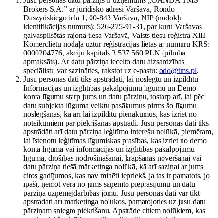
Jūsu personas datu pārziņš ir uzņēmums „OANDA TMS
Brokers S.A.” ar juridisko adresi Varšavā, Rondo
Daszyńskiego iela 1, 00-843 Varšava, NIP (nodokļu
identifikācijas numurs): 526-275-91-31, par kuru Varšavas
galvaspilsētas rajona tiesa Varšavā, Valsts tiesu reģistra XIII
Komerclietu nodaļa uztur reģistrācijas lietas ar numuru KRS:
0000204776, akciju kapitāls 3 537 560 PLN (pilnībā
apmaksāts). Ar datu pārziņa iecelto datu aizsardzības
speciālistu var sazināties, rakstot uz e-pastu:
odo@tms.pl
.
Jūsu personas dati tiks apstrādāti, lai noslēgtu un izpildītu
Informācijas un izglītības pakalpojumu līgumu un Demo
konta līgumu starp jums un datu pārziņu, tostarp arī, lai pēc
datu subjekta lūguma veiktu pasākumus pirms šo līgumu
noslēgšanas, kā arī lai izpildītu pienākumus, kas izriet no
noteikumiem par piekrišanas apstrādi. Jūsu personas dati tiks
apstrādāti arī datu pārziņa leģitīmo interešu nolūkā, piemēram,
lai īstenotu leģitīmas līgumiskas prasības, kas izriet no demo
konta līguma vai informācijas un izglītības pakalpojumu
līguma, drošības nodrošināšanai, krāpšanas novēršanai vai
datu pārziņa tiešā mārketinga nolūkā, kā arī saziņai ar jums
citos gadījumos, kas nav minēti iepriekš, ja tas ir pamatots, jo
īpaši, ņemot vērā no jums saņemto pieprasījumu un datu
pārziņa uzņēmējdarbības jomu. Jūsu personas dati var tikt
apstrādāti arī mārketinga nolūkos, pamatojoties uz jūsu datu
pārziņam sniegto piekrišanu. Apstrāde citiem nolūkiem, kas