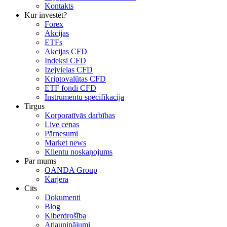
Kontakts
Kur investēt?
Forex
Akcijas
ETFs
Akcijas CFD
Indeksi CFD
Izejvielas CFD
Kriptovalūtas CFD
ETF fondi CFD
Instrumentu specifikācija
Tirgus
Korporatīvās darbības
Live cenas
Pārnesumi
Market news
Klientu noskaņojums
Par mums
OANDA Group
Karjera
Cits
Dokumenti
Blog
Kiberdrošība
Atjauninājumi