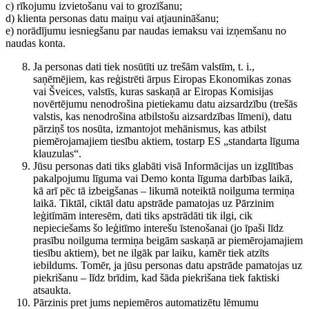
c) rīkojumu izvietošanu vai to grozīšanu;
d) klienta personas datu maiņu vai atjaunināšanu;
e) norādījumu iesniegšanu par naudas iemaksu vai izņemšanu no
naudas konta.
Ja personas dati tiek nosūtīti uz trešām valstīm, t. i.,
saņēmējiem, kas reģistrēti ārpus Eiropas Ekonomikas zonas
vai Šveices, valstīs, kuras saskaņā ar Eiropas Komisijas
novērtējumu nenodrošina pietiekamu datu aizsardzību (trešās
valstis, kas nenodrošina atbilstošu aizsardzības līmeni), datu
pārziņš tos nosūta, izmantojot mehānismus, kas atbilst
piemērojamajiem tiesību aktiem, tostarp ES „standarta līguma
klauzulas“.
Jūsu personas dati tiks glabāti visā Informācijas un izglītības
pakalpojumu līguma vai Demo konta līguma darbības laikā,
kā arī pēc tā izbeigšanas – likumā noteiktā noilguma termiņa
laikā. Tiktāl, ciktāl datu apstrāde pamatojas uz Pārzinim
leģitīmām interesēm, dati tiks apstrādāti tik ilgi, cik
nepieciešams šo leģitīmo interešu īstenošanai (jo īpaši līdz
prasību noilguma termiņa beigām saskaņā ar piemērojamajiem
tiesību aktiem), bet ne ilgāk par laiku, kamēr tiek atzīts
iebildums. Tomēr, ja jūsu personas datu apstrāde pamatojas uz
piekrišanu – līdz brīdim, kad šāda piekrišana tiek faktiski
atsaukta.
Pārzinis pret jums nepiemēros automatizētu lēmumu