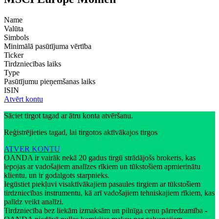
Name
Valūta
Simbols
Minimālā pasūtījuma vērtība
Ticker
Tirdzniecības laiks
Type
Pasūtījumu pieņemšanas laiks
ISIN
Atvērt kontu
Sāciet tirgot tagad ar ātru konta atvēršanu.
Reģistrējieties tagad, lai tirgotos aktīvākajos tirgos
ATVER KONTU
OANDA ir vairāk nekā 20 gadus tirgū strādājošs brokeris, kas
lepojas ar vadošajiem analīzes rīkiem un tūkstošiem apmierinātu
klientu, un ir godalgots starpnieks.
Iegūstiet piekļuvi visaktīvākajiem pasaules tirgiem ar tūkstošiem
tirdzniecības instrumentu, kā arī vadošajiem tehniskajiem rīkiem, kas
palīdz veikt analīzi.
Tirdzniecība bez liekām izmaksām un pilnīga cenu pārredzamība -