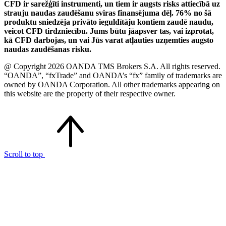
CFD ir sarežģīti instrumenti, un tiem ir augsts risks attiecībā uz
strauju naudas zaudēšanu sviras finansējuma dēļ. 76% no šā
produktu sniedzēja privāto ieguldītāju kontiem zaudē naudu,
veicot CFD tirdzniecību. Jums būtu jāapsver tas, vai izprotat,
kā CFD darbojas, un vai Jūs varat atļauties uzņemties augsto
naudas zaudēšanas risku.
@ Copyright 2026 OANDA TMS Brokers S.A. All rights reserved.
“OANDA”, “fxTrade” and OANDA’s “fx” family of trademarks are
owned by OANDA Corporation. All other trademarks appearing on
this website are the property of their respective owner.
Scroll to top