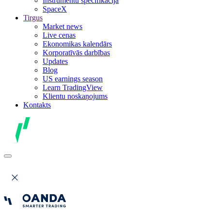
Instrumentu specifikācija
SpaceX
Tirgus
Market news
Live cenas
Ekonomikas kalendārs
Korporatīvās darbības
Updates
Blog
US earnings season
Learn TradingView
Klientu noskaņojums
Kontakts