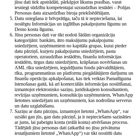
jūsu dati tiek apstrādāti, pārkāpjot likuma prasības, varat
iesniegt sūdzību kompetentajai uzraudzības iestādei – Polijas
Personas datu aizsardzības biroja priekšsēdētājam.
Datu sniegšana ir brīvprātīga, taču tā ir nepieciešama, lai
noslēgtu Informācijas un izglītības pakalpojumu līgumu un
Demo konta līgumu.
Jūsu personas dati var tikt nodoti šādām organizāciju
kategorijām: bankām, ātro maksājumu pakalpojumu
sniedzējiem, uzņēmumiem no kapitāla grupas, kurai pieder
datu pārziņš, kurjeru pakalpojumu sniedzējiem, pasta
operatoriem, uzraudzības iestādēm, finanšu informācijas
iestādēm, tirgus datu sniedzējiem, krāpšanas novēršanas un
AML rīku sniedzējiem, ieguldījumu fondu pārvaldītājiem,
rīku, programmatūras un platformu piegādātājiem darījumu un
finanšu operāciju apkalpošanai, kas tiek veiktas Pamatlīguma
īstenošanas gaitā, kā arī komerciālās informācijas nosūtīšanai,
izmantojot elektronisko saziņu, juridiskajiem konsultantiem,
revīzijas uzņēmumiem, konsultāciju uzņēmumiem, WhatsApp
lietotnes sniedzējam un uzņēmumiem, kas nodrošina serverus
un datu uzglabāšanu.
Saziņu ar datu pārziņu, izmantojot lietotni „WhatsApp“, var
uzsākt gan jūs, gan datu pārziņš, ja ir nepieciešams sazināties
ar jums, lai pabeigtu konta (reālā konta) atvēršanas procesu.
Tādējādi jūsu personas dati (atkarībā no jūsu privātuma
iestatījumiem lietotnē „WhatsApp“) var tikt nosūtīti datu