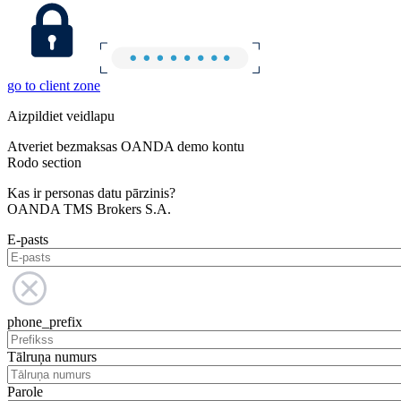
go to client zone
Aizpildiet veidlapu
Atveriet bezmaksas OANDA demo kontu
Rodo section
Kas ir personas datu pārzinis?
OANDA TMS Brokers S.A.
E-pasts
phone_prefix
Tālruņa numurs
Parole