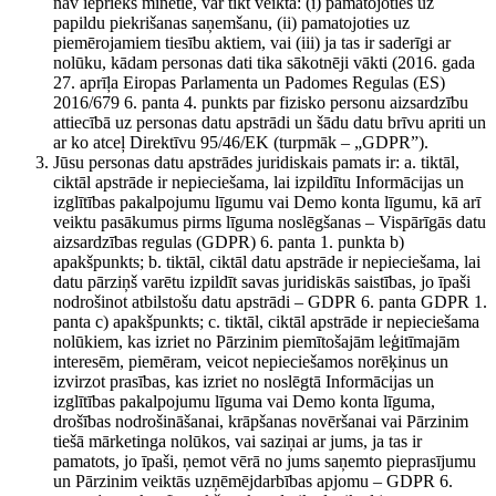
nav iepriekš minētie, var tikt veikta: (i) pamatojoties uz
papildu piekrišanas saņemšanu, (ii) pamatojoties uz
piemērojamiem tiesību aktiem, vai (iii) ja tas ir saderīgi ar
nolūku, kādam personas dati tika sākotnēji vākti (2016. gada
27. aprīļa Eiropas Parlamenta un Padomes Regulas (ES)
2016/679 6. panta 4. punkts par fizisko personu aizsardzību
attiecībā uz personas datu apstrādi un šādu datu brīvu apriti un
ar ko atceļ Direktīvu 95/46/EK (turpmāk – „GDPR”).
Jūsu personas datu apstrādes juridiskais pamats ir: a. tiktāl,
ciktāl apstrāde ir nepieciešama, lai izpildītu Informācijas un
izglītības pakalpojumu līgumu vai Demo konta līgumu, kā arī
veiktu pasākumus pirms līguma noslēgšanas – Vispārīgās datu
aizsardzības regulas (GDPR) 6. panta 1. punkta b)
apakšpunkts; b. tiktāl, ciktāl datu apstrāde ir nepieciešama, lai
datu pārziņš varētu izpildīt savas juridiskās saistības, jo īpaši
nodrošinot atbilstošu datu apstrādi – GDPR 6. panta GDPR 1.
panta c) apakšpunkts; c. tiktāl, ciktāl apstrāde ir nepieciešama
nolūkiem, kas izriet no Pārzinim piemītošajām leģitīmajām
interesēm, piemēram, veicot nepieciešamos norēķinus un
izvirzot prasības, kas izriet no noslēgtā Informācijas un
izglītības pakalpojumu līguma vai Demo konta līguma,
drošības nodrošināšanai, krāpšanas novēršanai vai Pārzinim
tiešā mārketinga nolūkos, vai saziņai ar jums, ja tas ir
pamatots, jo īpaši, ņemot vērā no jums saņemto pieprasījumu
un Pārzinim veiktās uzņēmējdarbības apjomu – GDPR 6.