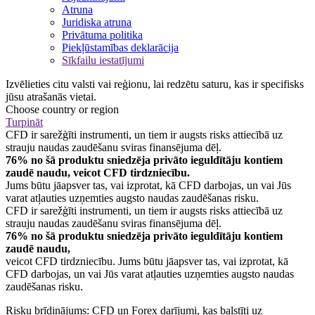
Atruna
Juridiska atruna
Privātuma politika
Piekļūstamības deklarācija
Sīkfailu iestatījumi
Izvēlieties citu valsti vai reģionu, lai redzētu saturu, kas ir specifisks
jūsu atrašanās vietai.
Choose country or region
Turpināt
CFD ir sarežģīti instrumenti, un tiem ir augsts risks attiecībā uz
strauju naudas zaudēšanu sviras finansējuma dēļ.
76% no šā produktu sniedzēja privāto ieguldītāju kontiem
zaudē naudu, veicot CFD tirdzniecību.
Jums būtu jāapsver tas, vai izprotat, kā CFD darbojas, un vai Jūs
varat atļauties uzņemties augsto naudas zaudēšanas risku.
CFD ir sarežģīti instrumenti, un tiem ir augsts risks attiecībā uz
strauju naudas zaudēšanu sviras finansējuma dēļ.
76% no šā produktu sniedzēja privāto ieguldītāju kontiem
zaudē naudu,
veicot CFD tirdzniecību. Jums būtu jāapsver tas, vai izprotat, kā
CFD darbojas, un vai Jūs varat atļauties uzņemties augsto naudas
zaudēšanas risku.
Risku brīdinājums: CFD un Forex darījumi, kas balstīti uz