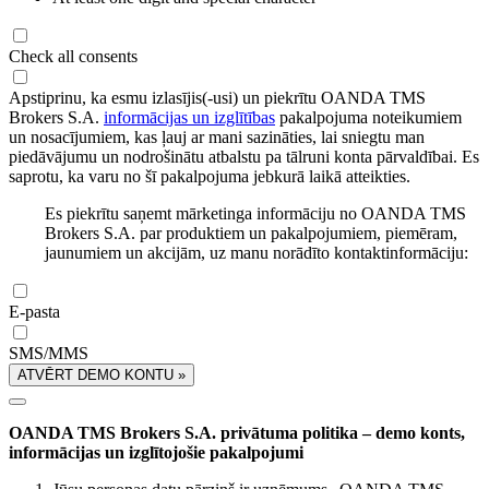
Check all consents
Apstiprinu, ka esmu izlasījis(-usi) un piekrītu OANDA TMS
Brokers S.A.
informācijas un izglītības
pakalpojuma noteikumiem
un nosacījumiem, kas ļauj ar mani sazināties, lai sniegtu man
piedāvājumu un nodrošinātu atbalstu pa tālruni konta pārvaldībai. Es
saprotu, ka varu no šī pakalpojuma jebkurā laikā atteikties.
Es piekrītu saņemt mārketinga informāciju no OANDA TMS
Brokers S.A. par produktiem un pakalpojumiem, piemēram,
jaunumiem un akcijām, uz manu norādīto kontaktinformāciju:
E-pasta
SMS/MMS
ATVĒRT DEMO KONTU »
OANDA TMS Brokers S.A. privātuma politika – demo konts,
informācijas un izglītojošie pakalpojumi