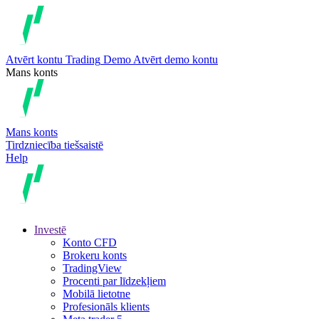
Atvērt kontu
Trading
Demo
Atvērt demo kontu
Mans konts
Mans konts
Tirdzniecība tiešsaistē
Help
Investē
Konto CFD
Brokeru konts
TradingView
Procenti par līdzekļiem
Mobilā lietotne
Profesionāls klients