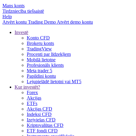
Mans konts
Tirdzniecība tiešsaistē
Help
Atvērt kontu
Trading
Demo
Atvērt demo kontu
Investē
Konto CFD
Brokeru konts
TradingView
Procenti par līdzekļiem
Mobilā lietotne
Profesionāls klients
Meta trader 5
Papildini kontu
Lejupielādē lietotni vai MT5
Kur investēt?
Forex
Akcijas
ETFs
Akcijas CFD
Indeksi CFD
Izejvielas CFD
Kriptovalūtas CFD
ETF fondi CFD