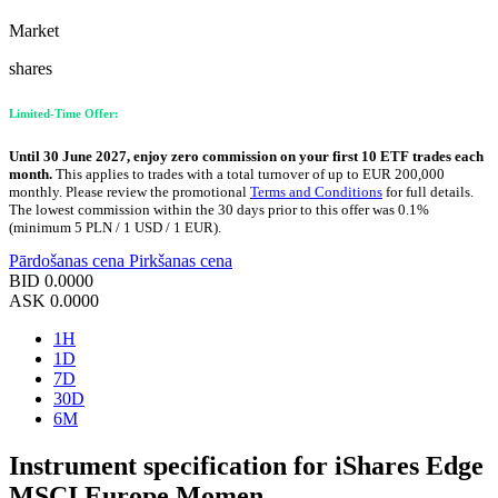
Market
shares
Limited-Time Offer:
Until 30 June 2027, enjoy zero commission on your first 10 ETF trades each
month.
This applies to trades with a total turnover of up to EUR 200,000
monthly. Please review the promotional
Terms and Conditions
for full details.
The lowest commission within the 30 days prior to this offer was 0.1%
(minimum 5 PLN / 1 USD / 1 EUR).
Pārdošanas cena
Pirkšanas cena
BID
0.0000
ASK
0.0000
1H
1D
7D
30D
6M
Instrument specification for iShares Edge
MSCI Europe Momen