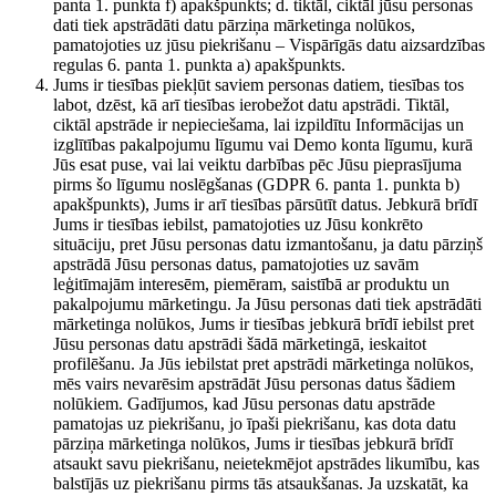
panta 1. punkta f) apakšpunkts; d. tiktāl, ciktāl jūsu personas
dati tiek apstrādāti datu pārziņa mārketinga nolūkos,
pamatojoties uz jūsu piekrišanu – Vispārīgās datu aizsardzības
regulas 6. panta 1. punkta a) apakšpunkts.
Jums ir tiesības piekļūt saviem personas datiem, tiesības tos
labot, dzēst, kā arī tiesības ierobežot datu apstrādi. Tiktāl,
ciktāl apstrāde ir nepieciešama, lai izpildītu Informācijas un
izglītības pakalpojumu līgumu vai Demo konta līgumu, kurā
Jūs esat puse, vai lai veiktu darbības pēc Jūsu pieprasījuma
pirms šo līgumu noslēgšanas (GDPR 6. panta 1. punkta b)
apakšpunkts), Jums ir arī tiesības pārsūtīt datus. Jebkurā brīdī
Jums ir tiesības iebilst, pamatojoties uz Jūsu konkrēto
situāciju, pret Jūsu personas datu izmantošanu, ja datu pārziņš
apstrādā Jūsu personas datus, pamatojoties uz savām
leģitīmajām interesēm, piemēram, saistībā ar produktu un
pakalpojumu mārketingu. Ja Jūsu personas dati tiek apstrādāti
mārketinga nolūkos, Jums ir tiesības jebkurā brīdī iebilst pret
Jūsu personas datu apstrādi šādā mārketingā, ieskaitot
profilēšanu. Ja Jūs iebilstat pret apstrādi mārketinga nolūkos,
mēs vairs nevarēsim apstrādāt Jūsu personas datus šādiem
nolūkiem. Gadījumos, kad Jūsu personas datu apstrāde
pamatojas uz piekrišanu, jo īpaši piekrišanu, kas dota datu
pārziņa mārketinga nolūkos, Jums ir tiesības jebkurā brīdī
atsaukt savu piekrišanu, neietekmējot apstrādes likumību, kas
balstījās uz piekrišanu pirms tās atsaukšanas. Ja uzskatāt, ka