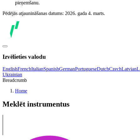
pieņemšanu.
Pēdējās atjaunināšanas datums: 2026. gada 4. marts.
Izvēlieties valodu
English
French
Italian
Spanish
German
Portuguese
Dutch
Czech
Latvian
L
Ukrainian
Breadcrumb
Home
Meklēt instrumentus