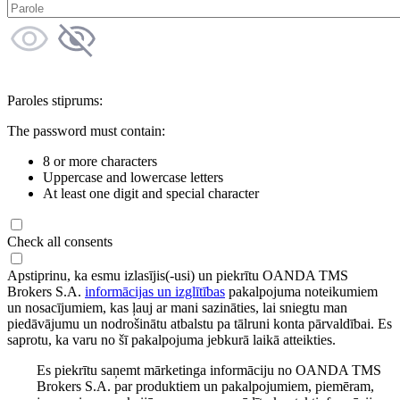
Paroles stiprums:
The password must contain:
8 or more characters
Uppercase and lowercase letters
At least one digit and special character
Check all consents
Apstiprinu, ka esmu izlasījis(-usi) un piekrītu OANDA TMS
Brokers S.A.
informācijas un izglītības
pakalpojuma noteikumiem
un nosacījumiem, kas ļauj ar mani sazināties, lai sniegtu man
piedāvājumu un nodrošinātu atbalstu pa tālruni konta pārvaldībai. Es
saprotu, ka varu no šī pakalpojuma jebkurā laikā atteikties.
Es piekrītu saņemt mārketinga informāciju no OANDA TMS
Brokers S.A. par produktiem un pakalpojumiem, piemēram,