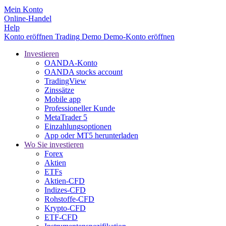
Mein Konto
Online-Handel
Help
Konto eröffnen
Trading
Demo
Demo-Konto eröffnen
Investieren
OANDA-Konto
OANDA stocks account
TradingView
Zinssätze
Mobile app
Professioneller Kunde
MetaTrader 5
Einzahlungsoptionen
App oder MT5 herunterladen
Wo Sie investieren
Forex
Aktien
ETFs
Aktien-CFD
Indizes-CFD
Rohstoffe-CFD
Krypto-CFD
ETF-CFD