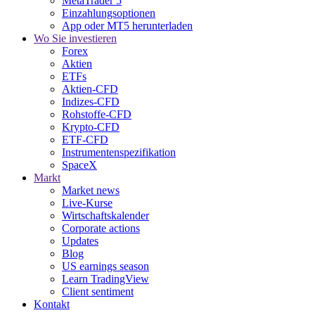
MetaTrader 5
Einzahlungsoptionen
App oder MT5 herunterladen
Wo Sie investieren
Forex
Aktien
ETFs
Aktien-CFD
Indizes-CFD
Rohstoffe-CFD
Krypto-CFD
ETF-CFD
Instrumentenspezifikation
SpaceX
Markt
Market news
Live-Kurse
Wirtschaftskalender
Corporate actions
Updates
Blog
US earnings season
Learn TradingView
Client sentiment
Kontakt