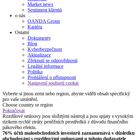
Market news
Sentiment klientů
o nás
OANDA Group
Kariéra
Ostatní
Dokumenty
Blog
Kyberbezpečnost
Aktualizace
Zřeknutí se odpovědnosti
Legální informace
Politika
Prohlášení o přístupnosti
Nastavení souborů cookie
Vyberte si jinou zemi nebo region, abyste viděli obsah specifický
pro vaše umístění.
Choose country or region
Pokračovat
Rozdílové smlouvy jsou složitými nástroji a jsou spjaty s vysokým
rizikem rychlé ztráty peněžních prostředků z důvodu finančního
pákového efektu.
76% účtů maloobchodních investorů zaznamenává v důsledku
obchodování s rozdílovými smlouvami u tohoto dodavatele