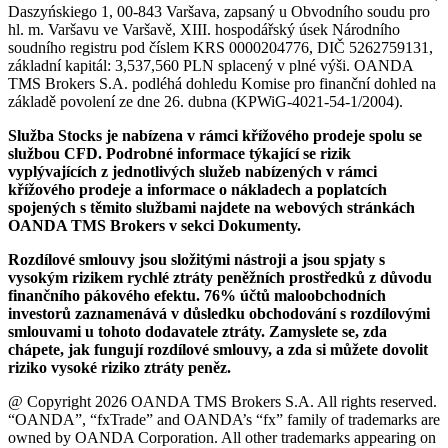
Daszyńskiego 1, 00-843 Varšava, zapsaný u Obvodního soudu pro
hl. m. Varšavu ve Varšavě, XIII. hospodářský úsek Národního
soudního registru pod číslem KRS 0000204776, DIČ 5262759131,
základní kapitál: 3,537,560 PLN splacený v plné výši. OANDA
TMS Brokers S.A. podléhá dohledu Komise pro finanční dohled na
základě povolení ze dne 26. dubna (KPWiG-4021-54-1/2004).
Služba Stocks je nabízena v rámci křížového prodeje spolu se
službou CFD. Podrobné informace týkající se rizik
vyplývajících z jednotlivých služeb nabízených v rámci
křížového prodeje a informace o nákladech a poplatcích
spojených s těmito službami najdete na webových stránkách
OANDA TMS Brokers v sekci Dokumenty.
Rozdílové smlouvy jsou složitými nástroji a jsou spjaty s
vysokým rizikem rychlé ztráty peněžních prostředků z důvodu
finančního pákového efektu. 76% účtů maloobchodních
investorů zaznamenává v důsledku obchodování s rozdílovými
smlouvami u tohoto dodavatele ztráty. Zamyslete se, zda
chápete, jak fungují rozdílové smlouvy, a zda si můžete dovolit
riziko vysoké riziko ztráty peněz.
@ Copyright 2026 OANDA TMS Brokers S.A. All rights reserved.
“OANDA”, “fxTrade” and OANDA’s “fx” family of trademarks are
owned by OANDA Corporation. All other trademarks appearing on