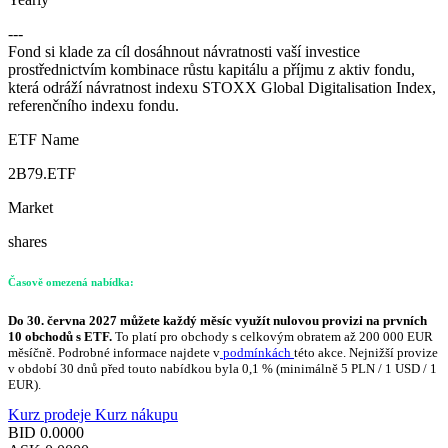
---
Fond si klade za cíl dosáhnout návratnosti vaší investice
prostřednictvím kombinace růstu kapitálu a příjmu z aktiv fondu,
která odráží návratnost indexu STOXX Global Digitalisation Index,
referenčního indexu fondu.
ETF Name
2B79.ETF
Market
shares
Časově omezená nabídka:
Do 30. června 2027 můžete každý měsíc využít nulovou provizi na prvních
10 obchodů s ETF.
To platí pro obchody s celkovým obratem až 200 000 EUR
měsíčně. Podrobné informace najdete v
podmínkách
této akce. Nejnižší provize
v období 30 dnů před touto nabídkou byla 0,1 % (minimálně 5 PLN / 1 USD / 1
EUR).
Kurz prodeje
Kurz nákupu
BID
0.0000