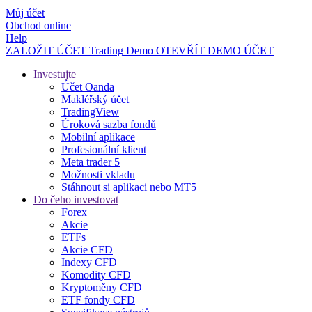
Můj účet
Obchod online
Help
ZALOŽIT ÚČET
Trading
Demo
OTEVŘÍT DEMO ÚČET
Investujte
Účet Oanda
Makléřský účet
TradingView
Úroková sazba fondů
Mobilní aplikace
Profesionální klient
Meta trader 5
Možnosti vkladu
Stáhnout si aplikaci nebo MT5
Do čeho investovat
Forex
Akcie
ETFs
Akcie CFD
Indexy CFD
Komodity CFD
Kryptoměny CFD
ETF fondy CFD