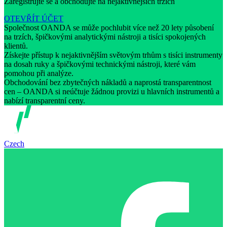
Zaregistrujte se a obchodujte na nejaktivnějších trzích
OTEVŘÍT ÚČET
Společnost OANDA se může pochlubit více než 20 lety působení
na trzích, špičkovými analytickými nástroji a tisíci spokojených
klientů.
Získejte přístup k nejaktivnějším světovým trhům s tisíci instrumenty
na dosah ruky a špičkovými technickými nástroji, které vám
pomohou při analýze.
Obchodování bez zbytečných nákladů a naprostá transparentnost
cen – OANDA si neúčtuje žádnou provizi u hlavních instrumentů a
nabízí transparentní ceny.
Czech