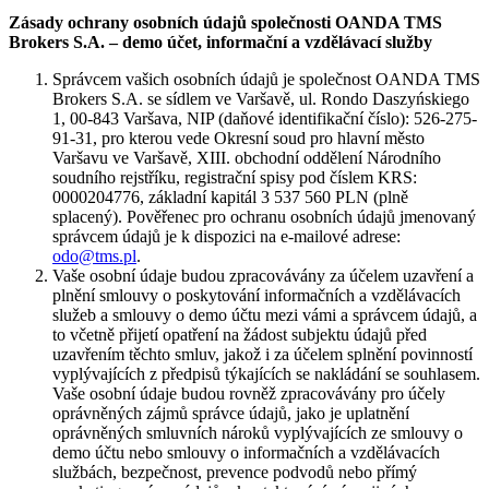
Zásady ochrany osobních údajů společnosti OANDA TMS
Brokers S.A. – demo účet, informační a vzdělávací služby
Správcem vašich osobních údajů je společnost OANDA TMS
Brokers S.A. se sídlem ve Varšavě, ul. Rondo Daszyńskiego
1, 00-843 Varšava, NIP (daňové identifikační číslo): 526-275-
91-31, pro kterou vede Okresní soud pro hlavní město
Varšavu ve Varšavě, XIII. obchodní oddělení Národního
soudního rejstříku, registrační spisy pod číslem KRS:
0000204776, základní kapitál 3 537 560 PLN (plně
splacený). Pověřenec pro ochranu osobních údajů jmenovaný
správcem údajů je k dispozici na e-mailové adrese:
odo@tms.pl
.
Vaše osobní údaje budou zpracovávány za účelem uzavření a
plnění smlouvy o poskytování informačních a vzdělávacích
služeb a smlouvy o demo účtu mezi vámi a správcem údajů, a
to včetně přijetí opatření na žádost subjektu údajů před
uzavřením těchto smluv, jakož i za účelem splnění povinností
vyplývajících z předpisů týkajících se nakládání se souhlasem.
Vaše osobní údaje budou rovněž zpracovávány pro účely
oprávněných zájmů správce údajů, jako je uplatnění
oprávněných smluvních nároků vyplývajících ze smlouvy o
demo účtu nebo smlouvy o informačních a vzdělávacích
službách, bezpečnost, prevence podvodů nebo přímý