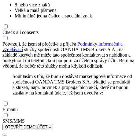
8 nebo více znaků
Velká a malá písmena
Minimálně jedna číslice a speciální znak
Check all consents
Potvrzuji, že jsem si přečetl/a a přijal/a
Podmínky informační a
vzdělávací
služby společnosti OANDA TMS Brokers S.A., na
základě kterých mě může tato společnost kontaktovat s nabídkou a
poskytnout mi telefonickou podporu za účelem správy účtu. Beru na
vědomí, že odběr této služby mohu kdykoli odhlásit.
Souhlasím s tím, že budu dostávat marketingové informace od
společnosti OANDA TMS Brokers S.A. týkající se produktů
a služeb, např. novinek a propagačních akcí, které mi budou
zasílány na kontaktní údaje, jež jsem uvedl/a v:
E-mailu
SMS/MMS
OTEVŘÍT DEMO ÚČET »