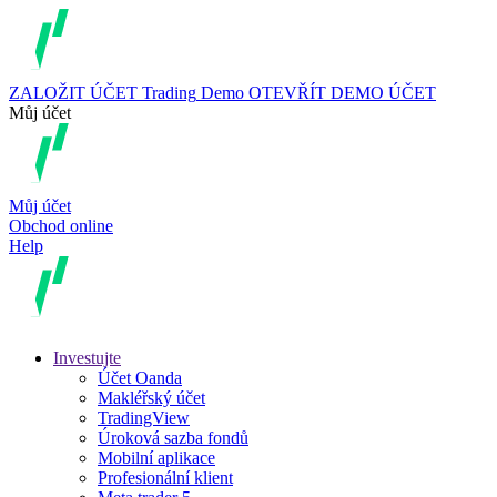
ZALOŽIT ÚČET
Trading
Demo
OTEVŘÍT DEMO ÚČET
Můj účet
Můj účet
Obchod online
Help
Investujte
Účet Oanda
Makléřský účet
TradingView
Úroková sazba fondů
Mobilní aplikace
Profesionální klient