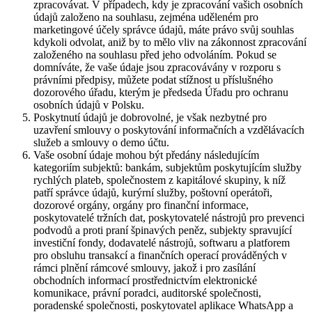
zpracovávat. V případech, kdy je zpracování vašich osobních
údajů založeno na souhlasu, zejména uděleném pro
marketingové účely správce údajů, máte právo svůj souhlas
kdykoli odvolat, aniž by to mělo vliv na zákonnost zpracování
založeného na souhlasu před jeho odvoláním. Pokud se
domníváte, že vaše údaje jsou zpracovávány v rozporu s
právními předpisy, můžete podat stížnost u příslušného
dozorového úřadu, kterým je předseda Úřadu pro ochranu
osobních údajů v Polsku.
Poskytnutí údajů je dobrovolné, je však nezbytné pro
uzavření smlouvy o poskytování informačních a vzdělávacích
služeb a smlouvy o demo účtu.
Vaše osobní údaje mohou být předány následujícím
kategoriím subjektů: bankám, subjektům poskytujícím služby
rychlých plateb, společnostem z kapitálové skupiny, k níž
patří správce údajů, kurýrní služby, poštovní operátoři,
dozorové orgány, orgány pro finanční informace,
poskytovatelé tržních dat, poskytovatelé nástrojů pro prevenci
podvodů a proti praní špinavých peněz, subjekty spravující
investiční fondy, dodavatelé nástrojů, softwaru a platforem
pro obsluhu transakcí a finančních operací prováděných v
rámci plnění rámcové smlouvy, jakož i pro zasílání
obchodních informací prostřednictvím elektronické
komunikace, právní poradci, auditorské společnosti,
poradenské společnosti, poskytovatel aplikace WhatsApp a