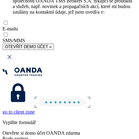
společnosti OANDA TMS Brokers S.A. týkající se produktů
a služeb, např. novinek a propagačních akcí, které mi budou
zasílány na kontaktní údaje, jež jsem uvedl/a v:
E-mailu
SMS/MMS
OTEVŘÍT DEMO ÚČET »
go to client zone
Vyplňte formulář
Otevřete si demo účet OANDA zdarma
Rodo section