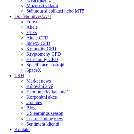
Meta trader 5
Možnosti vkladu
Stáhnout si aplikaci nebo MT5
Do čeho investovat
Forex
Akcie
ETFs
Akcie CFD
Indexy CFD
Komodity CFD
Kryptoměny CFD
ETF fondy CFD
Specifikace nástrojů
SpaceX
TRH
Market news
Kótování živě
Ekonomický kalendář
Korporátní akce
Updates
Blog
US earnings season
Learn TradingView
Sentiment klientů
Kontakt