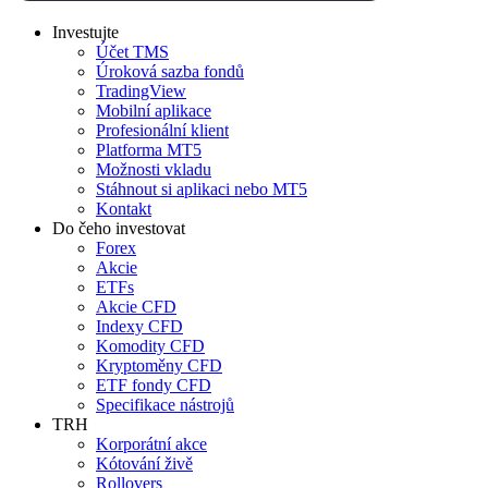
Investujte
Účet TMS
Úroková sazba fondů
TradingView
Mobilní aplikace
Profesionální klient
Platforma MT5
Možnosti vkladu
Stáhnout si aplikaci nebo MT5
Kontakt
Do čeho investovat
Forex
Akcie
ETFs
Akcie CFD
Indexy CFD
Komodity CFD
Kryptoměny CFD
ETF fondy CFD
Specifikace nástrojů
TRH
Korporátní akce
Kótování živě
Rollovers