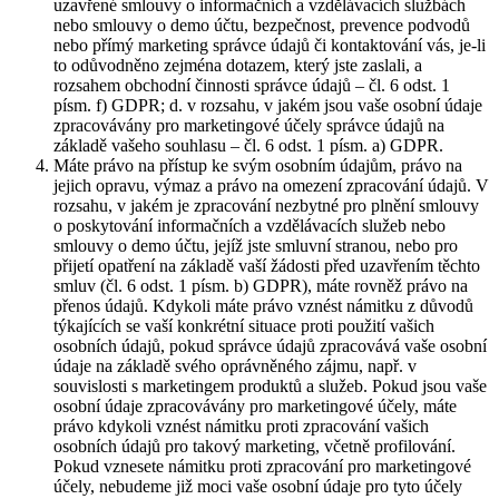
uzavřené smlouvy o informačních a vzdělávacích službách
nebo smlouvy o demo účtu, bezpečnost, prevence podvodů
nebo přímý marketing správce údajů či kontaktování vás, je-li
to odůvodněno zejména dotazem, který jste zaslali, a
rozsahem obchodní činnosti správce údajů – čl. 6 odst. 1
písm. f) GDPR; d. v rozsahu, v jakém jsou vaše osobní údaje
zpracovávány pro marketingové účely správce údajů na
základě vašeho souhlasu – čl. 6 odst. 1 písm. a) GDPR.
Máte právo na přístup ke svým osobním údajům, právo na
jejich opravu, výmaz a právo na omezení zpracování údajů. V
rozsahu, v jakém je zpracování nezbytné pro plnění smlouvy
o poskytování informačních a vzdělávacích služeb nebo
smlouvy o demo účtu, jejíž jste smluvní stranou, nebo pro
přijetí opatření na základě vaší žádosti před uzavřením těchto
smluv (čl. 6 odst. 1 písm. b) GDPR), máte rovněž právo na
přenos údajů. Kdykoli máte právo vznést námitku z důvodů
týkajících se vaší konkrétní situace proti použití vašich
osobních údajů, pokud správce údajů zpracovává vaše osobní
údaje na základě svého oprávněného zájmu, např. v
souvislosti s marketingem produktů a služeb. Pokud jsou vaše
osobní údaje zpracovávány pro marketingové účely, máte
právo kdykoli vznést námitku proti zpracování vašich
osobních údajů pro takový marketing, včetně profilování.
Pokud vznesete námitku proti zpracování pro marketingové
účely, nebudeme již moci vaše osobní údaje pro tyto účely