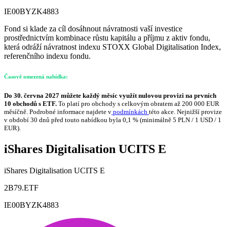
IE00BYZK4883
Fond si klade za cíl dosáhnout návratnosti vaší investice
prostřednictvím kombinace růstu kapitálu a příjmu z aktiv fondu,
která odráží návratnost indexu STOXX Global Digitalisation Index,
referenčního indexu fondu.
Časově omezená nabídka:
Do 30. června 2027 můžete každý měsíc využít nulovou provizi na prvních
10 obchodů s ETF.
To platí pro obchody s celkovým obratem až 200 000 EUR
měsíčně. Podrobné informace najdete v
podmínkách
této akce. Nejnižší provize
v období 30 dnů před touto nabídkou byla 0,1 % (minimálně 5 PLN / 1 USD / 1
EUR).
iShares Digitalisation UCITS E
iShares Digitalisation UCITS E
2B79.ETF
IE00BYZK4883