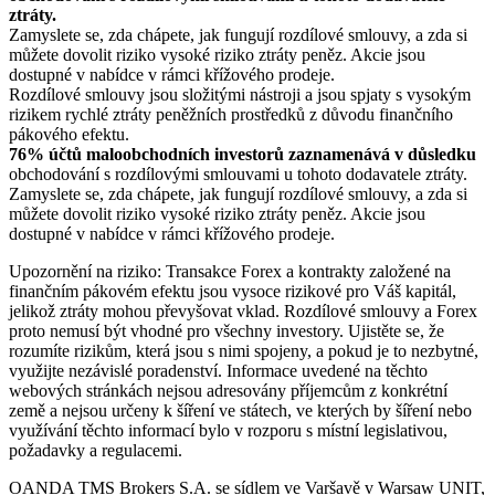
ztráty.
Zamyslete se, zda chápete, jak fungují rozdílové smlouvy, a zda si
můžete dovolit riziko vysoké riziko ztráty peněz. Akcie jsou
dostupné v nabídce v rámci křížového prodeje.
Rozdílové smlouvy jsou složitými nástroji a jsou spjaty s vysokým
rizikem rychlé ztráty peněžních prostředků z důvodu finančního
pákového efektu.
76% účtů maloobchodních investorů zaznamenává v důsledku
obchodování s rozdílovými smlouvami u tohoto dodavatele ztráty.
Zamyslete se, zda chápete, jak fungují rozdílové smlouvy, a zda si
můžete dovolit riziko vysoké riziko ztráty peněz. Akcie jsou
dostupné v nabídce v rámci křížového prodeje.
Upozornění na riziko: Transakce Forex a kontrakty založené na
finančním pákovém efektu jsou vysoce rizikové pro Váš kapitál,
jelikož ztráty mohou převyšovat vklad. Rozdílové smlouvy a Forex
proto nemusí být vhodné pro všechny investory. Ujistěte se, že
rozumíte rizikům, která jsou s nimi spojeny, a pokud je to nezbytné,
využijte nezávislé poradenství. Informace uvedené na těchto
webových stránkách nejsou adresovány příjemcům z konkrétní
země a nejsou určeny k šíření ve státech, ve kterých by šíření nebo
využívání těchto informací bylo v rozporu s místní legislativou,
požadavky a regulacemi.
OANDA TMS Brokers S.A. se sídlem ve Varšavě v Warsaw UNIT,