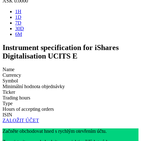
ASK
0.0000
1H
1D
7D
30D
6M
Instrument specification for iShares
Digitalisation UCITS E
Name
Currency
Symbol
Minimální hodnota objednávky
Ticker
Trading hours
Type
Hours of accepting orders
ISIN
ZALOŽIT ÚČET
Začněte obchodovat hned s rychlým otevřením účtu.