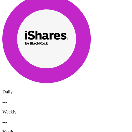
Daily
---
Weekly
---
Yearly