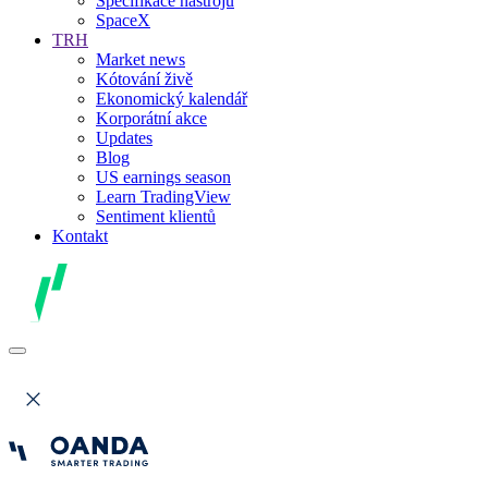
Specifikace nástrojů
SpaceX
TRH
Market news
Kótování živě
Ekonomický kalendář
Korporátní akce
Updates
Blog
US earnings season
Learn TradingView
Sentiment klientů
Kontakt