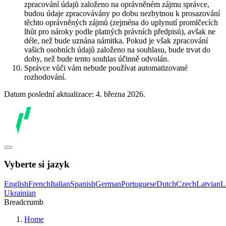
zpracování údajů založeno na oprávněném zájmu správce,
budou údaje zpracovávány po dobu nezbytnou k prosazování
těchto oprávněných zájmů (zejména do uplynutí promlčecích
lhůt pro nároky podle platných právních předpisů), avšak ne
déle, než bude uznána námitka. Pokud je však zpracování
vašich osobních údajů založeno na souhlasu, bude trvat do
doby, než bude tento souhlas účinně odvolán.
Správce vůči vám nebude používat automatizované
rozhodování.
Datum poslední aktualizace: 4. března 2026.
Vyberte si jazyk
English
French
Italian
Spanish
German
Portuguese
Dutch
Czech
Latvian
L
Ukrainian
Breadcrumb
Home