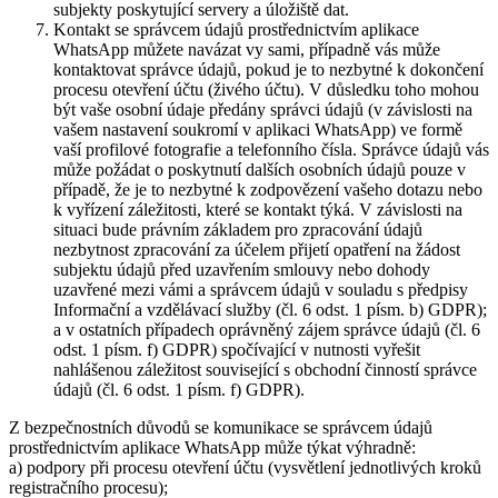
subjekty poskytující servery a úložiště dat.
Kontakt se správcem údajů prostřednictvím aplikace
WhatsApp můžete navázat vy sami, případně vás může
kontaktovat správce údajů, pokud je to nezbytné k dokončení
procesu otevření účtu (živého účtu). V důsledku toho mohou
být vaše osobní údaje předány správci údajů (v závislosti na
vašem nastavení soukromí v aplikaci WhatsApp) ve formě
vaší profilové fotografie a telefonního čísla. Správce údajů vás
může požádat o poskytnutí dalších osobních údajů pouze v
případě, že je to nezbytné k zodpovězení vašeho dotazu nebo
k vyřízení záležitosti, které se kontakt týká. V závislosti na
situaci bude právním základem pro zpracování údajů
nezbytnost zpracování za účelem přijetí opatření na žádost
subjektu údajů před uzavřením smlouvy nebo dohody
uzavřené mezi vámi a správcem údajů v souladu s předpisy
Informační a vzdělávací služby (čl. 6 odst. 1 písm. b) GDPR);
a v ostatních případech oprávněný zájem správce údajů (čl. 6
odst. 1 písm. f) GDPR) spočívající v nutnosti vyřešit
nahlášenou záležitost související s obchodní činností správce
údajů (čl. 6 odst. 1 písm. f) GDPR).
Z bezpečnostních důvodů se komunikace se správcem údajů
prostřednictvím aplikace WhatsApp může týkat výhradně:
a) podpory při procesu otevření účtu (vysvětlení jednotlivých kroků
registračního procesu);