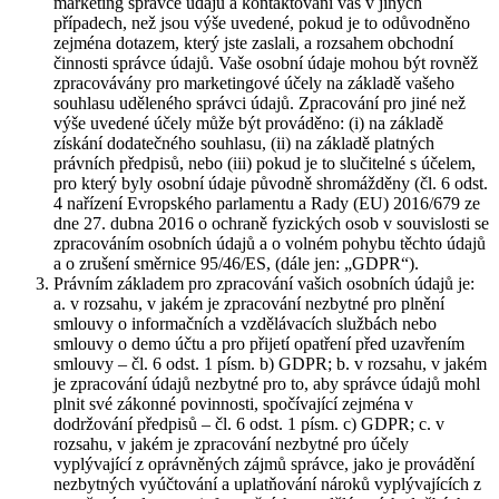
marketing správce údajů a kontaktování vás v jiných
případech, než jsou výše uvedené, pokud je to odůvodněno
zejména dotazem, který jste zaslali, a rozsahem obchodní
činnosti správce údajů. Vaše osobní údaje mohou být rovněž
zpracovávány pro marketingové účely na základě vašeho
souhlasu uděleného správci údajů. Zpracování pro jiné než
výše uvedené účely může být prováděno: (i) na základě
získání dodatečného souhlasu, (ii) na základě platných
právních předpisů, nebo (iii) pokud je to slučitelné s účelem,
pro který byly osobní údaje původně shromážděny (čl. 6 odst.
4 nařízení Evropského parlamentu a Rady (EU) 2016/679 ze
dne 27. dubna 2016 o ochraně fyzických osob v souvislosti se
zpracováním osobních údajů a o volném pohybu těchto údajů
a o zrušení směrnice 95/46/ES, (dále jen: „GDPR“).
Právním základem pro zpracování vašich osobních údajů je:
a. v rozsahu, v jakém je zpracování nezbytné pro plnění
smlouvy o informačních a vzdělávacích službách nebo
smlouvy o demo účtu a pro přijetí opatření před uzavřením
smlouvy – čl. 6 odst. 1 písm. b) GDPR; b. v rozsahu, v jakém
je zpracování údajů nezbytné pro to, aby správce údajů mohl
plnit své zákonné povinnosti, spočívající zejména v
dodržování předpisů – čl. 6 odst. 1 písm. c) GDPR; c. v
rozsahu, v jakém je zpracování nezbytné pro účely
vyplývající z oprávněných zájmů správce, jako je provádění
nezbytných vyúčtování a uplatňování nároků vyplývajících z