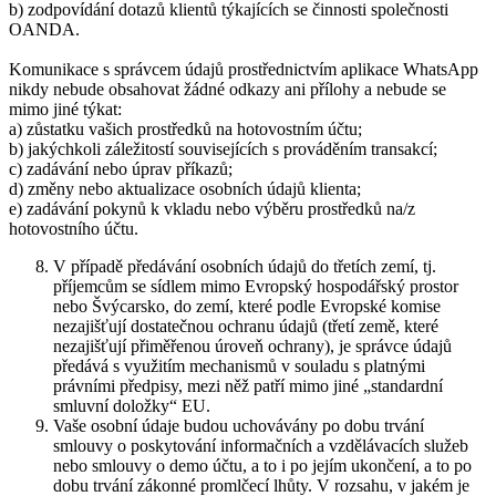
b) zodpovídání dotazů klientů týkajících se činnosti společnosti
OANDA.
Komunikace s správcem údajů prostřednictvím aplikace WhatsApp
nikdy nebude obsahovat žádné odkazy ani přílohy a nebude se
mimo jiné týkat:
a) zůstatku vašich prostředků na hotovostním účtu;
b) jakýchkoli záležitostí souvisejících s prováděním transakcí;
c) zadávání nebo úprav příkazů;
d) změny nebo aktualizace osobních údajů klienta;
e) zadávání pokynů k vkladu nebo výběru prostředků na/z
hotovostního účtu.
V případě předávání osobních údajů do třetích zemí, tj.
příjemcům se sídlem mimo Evropský hospodářský prostor
nebo Švýcarsko, do zemí, které podle Evropské komise
nezajišťují dostatečnou ochranu údajů (třetí země, které
nezajišťují přiměřenou úroveň ochrany), je správce údajů
předává s využitím mechanismů v souladu s platnými
právními předpisy, mezi něž patří mimo jiné „standardní
smluvní doložky“ EU.
Vaše osobní údaje budou uchovávány po dobu trvání
smlouvy o poskytování informačních a vzdělávacích služeb
nebo smlouvy o demo účtu, a to i po jejím ukončení, a to po
dobu trvání zákonné promlčecí lhůty. V rozsahu, v jakém je