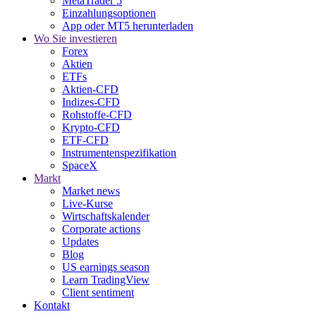
MetaTrader 5
Einzahlungsoptionen
App oder MT5 herunterladen
Wo Sie investieren
Forex
Aktien
ETFs
Aktien-CFD
Indizes-CFD
Rohstoffe-CFD
Krypto-CFD
ETF-CFD
Instrumentenspezifikation
SpaceX
Markt
Market news
Live-Kurse
Wirtschaftskalender
Corporate actions
Updates
Blog
US earnings season
Learn TradingView
Client sentiment
Kontakt