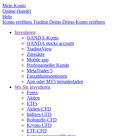
Mein Konto
Online-Handel
Help
Konto eröffnen
Trading
Demo
Demo-Konto eröffnen
Investieren
OANDA-Konto
OANDA stocks account
TradingView
Zinssätze
Mobile app
Professioneller Kunde
MetaTrader 5
Einzahlungsoptionen
App oder MT5 herunterladen
Wo Sie investieren
Forex
Aktien
ETFs
Aktien-CFD
Indizes-CFD
Rohstoffe-CFD
Krypto-CFD
ETF-CFD