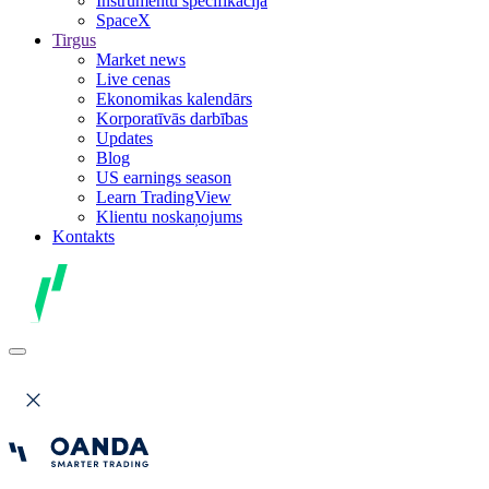
Instrumentu specifikācija
SpaceX
Tirgus
Market news
Live cenas
Ekonomikas kalendārs
Korporatīvās darbības
Updates
Blog
US earnings season
Learn TradingView
Klientu noskaņojums
Kontakts