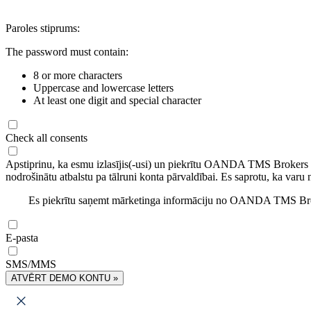
Paroles stiprums:
The password must contain:
8 or more characters
Uppercase and lowercase letters
At least one digit and special character
Check all consents
Apstiprinu, ka esmu izlasījis(-usi) un piekrītu OANDA TMS Brokers
nodrošinātu atbalstu pa tālruni konta pārvaldībai. Es saprotu, ka varu 
Es piekrītu saņemt mārketinga informāciju no OANDA TMS Brok
E-pasta
SMS/MMS
ATVĒRT DEMO KONTU »