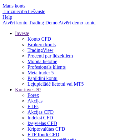
Mans konts
Tirdzniecība tiešsaistē
Help
Atvērt kontu
Trading
Demo
Atvērt demo kontu
Investē
Konto CFD
Brokeru konts
TradingView
Procenti par līdzekļiem
Mobilā lietotne
Profesionāls klients
Meta trader 5
Papildini kontu
Lejupielādē lietotni vai MT5
Kur investēt?
Forex
Akcijas
ETFs
Akcijas CFD
Indeksi CFD
Izejvielas CFD
Kriptovalūtas CFD
ETF fondi CFD