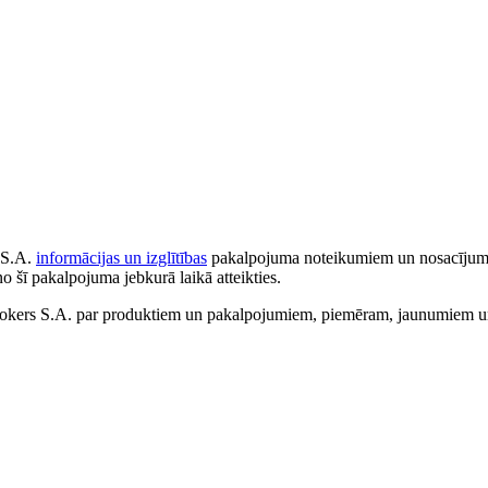
 S.A.
informācijas un izglītības
pakalpojuma noteikumiem un nosacījumiem
no šī pakalpojuma jebkurā laikā atteikties.
ers S.A. par produktiem un pakalpojumiem, piemēram, jaunumiem un 