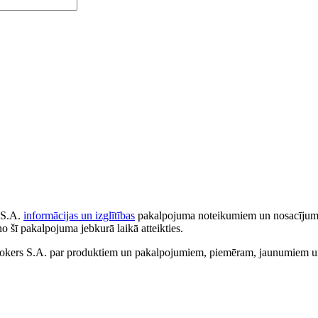
 S.A.
informācijas un izglītības
pakalpojuma noteikumiem un nosacījumiem
no šī pakalpojuma jebkurā laikā atteikties.
ers S.A. par produktiem un pakalpojumiem, piemēram, jaunumiem un 