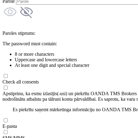
Parole
Paroles stiprums:
The password must contain:
8 or more characters
Uppercase and lowercase letters
At least one digit and special character
Check all consents
Apstiprinu, ka esmu izlasījis(-usi) un piekrītu OANDA TMS Brokers
nodrošinātu atbalstu pa tālruni konta pārvaldībai. Es saprotu, ka varu 
Es piekrītu saņemt mārketinga informāciju no OANDA TMS Brok
E-pasta
SMS/MMS