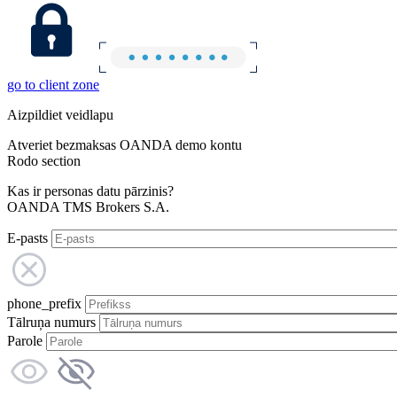
go to client zone
Aizpildiet veidlapu
Atveriet bezmaksas OANDA demo kontu
Rodo section
Kas ir personas datu pārzinis?
OANDA TMS Brokers S.A.
E-pasts
phone_prefix
Tālruņa numurs
Parole