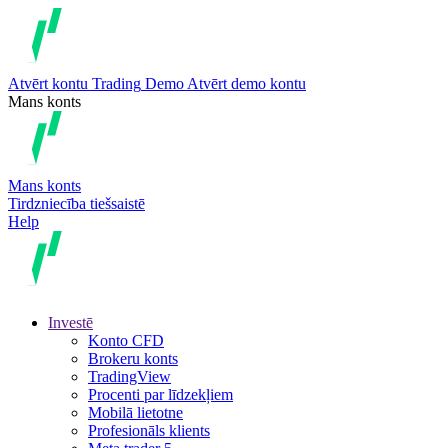
Atvērt kontu
Trading
Demo
Atvērt demo kontu
Mans konts
Mans konts
Tirdzniecība tiešsaistē
Help
Investē
Konto CFD
Brokeru konts
TradingView
Procenti par līdzekļiem
Mobilā lietotne
Profesionāls klients