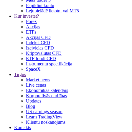
Meta trader 5
Papildini kontu
Lejupielādē lietotni vai MT5
Kur investēt?
Forex
Akcijas
ETFs
Akcijas CFD
Indeksi CFD
Izejvielas CFD
Kriptovalūtas CFD
ETF fondi CFD
Instrumentu specifikācija
SpaceX
Tirgus
Market news
Live cenas
Ekonomikas kalendārs
Korporatīvās darbības
Updates
Blog
US earnings season
Learn TradingView
Klientu noskaņojums
Kontakts