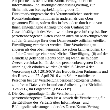
Ansprüche aus dem Demo-Konto-Vertrag oder dem
Informations- und Bildungsdienstleistungsvertrag, zur
Sicherheit, zur Betrugsbekämpfung oder für
Direktmarketingzwecke des Verantwortlichen sowie zur
Kontaktaufnahme mit Ihnen in anderen als den oben
genannten Fällen, sofern dies insbesondere durch eine von
Ihnen eingegangene Anfrage und den Umfang der
Geschäftstätigkeit des Verantwortlichen gerechtfertigt ist. Ihre
personenbezogenen Daten können auch für Marketingzwecke
auf der Grundlage Ihrer dem Datenverantwortlichen erteilten
Einwilligung verarbeitet werden. Eine Verarbeitung zu
anderen als den oben genannten Zwecken kann erfolgen: (i)
auf der Grundlage einer zusätzlichen Einwilligung, (ii) auf der
Grundlage geltenden Rechts oder (iii) wenn sie mit dem
Zweck vereinbar ist, für den die personenbezogenen Daten
ursprünglich erhoben wurden (Artikel 6 Absatz 4 der
Verordnung (EU) 2016/679 des Europäischen Parlaments und
des Rates vom 27. April 2016 zum Schutz natürlicher
Personen bei der Verarbeitung personenbezogener Daten,
zum freien Datenverkehr und zur Aufhebung der Richtlinie
95/46/EG, im Folgenden: „DSGVO“).
Die Rechtsgrundlage für die Verarbeitung Ihrer
personenbezogenen Daten ist: a. soweit die Verarbeitung für
die Erfüllung des Vertrags über Informations- und
Bildungsdienstleistungen oder des Demo-Konto-Vertrags