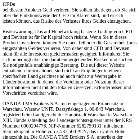
CFDs
bei diesem Anbieter Geld verloren. Sie sollten überlegen, ob Sie sich
über die Funktionsweise der CFD im Klaren sind, und es sich
leisten können, das Risiko des Verlustes Ihres Geldes einzugehen.
Risikowarnung: Das auf Hebelwirkung basierte Trading von CFD
und Devisen ist für Ihr Kapital hoch riskant. Wenn Sie in dieses
Produkt investieren, können Sie einen Teil oder die Gesamtheit Ihres
eingezahlten Geldes verlieren. Von daher sind CFD und Devisen
nicht für alle Investoren gleichermaßen geeignet. Informieren Sie
sich unbedingt über die damit einhergehenden Risiken und suchen
Sie nötigenfalls unabhängige Beratung. Die auf dieser Website
enthaltenen Informationen sind nicht an Empfänger in einem
spezifischen Land gerichtet und auch nicht zur Weitergabe in
Länder bestimmt, in denen die Verteilung oder Nutzung dieser
Informationen nicht mit den lokalen Gesetzen, Erfordernissen und
Vorschriften vereinbar wäre.
OANDA TMS Brokers S.A. mit eingetragenem Firmensitz in
Warschau, Warsaw UNIT, Daszyńskiego 1, 00-843 Warschau,
registriert beim Landgericht der Hauptstadt Warschau in Warschau,
XIII. Handelsabteilung des Landesgerichtsregisters unter der KRS-
Nummer 0000204776, NIP-Nummer 5262759131, mit einem
Stammkapital in Höhe von 3.537,560 PLN, das in voller Höhe
eingezahlt ist. Die OANDA TMS Brokers S.A. unterliegt der