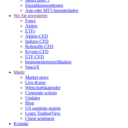
MetaTrader 5
Einzahlungsoptionen
App oder MT5 herunterladen
Wo Sie investieren
Forex
Aktien
ETFs
Aktien-CFD
Indizes-CFD
Rohstoffe-CFD
Krypto-CFD
ETF-CFD
Instrumentenspezifikation
SpaceX
Markt
Market news
Live-Kurse
Wirtschaftskalender
Corporate actions
Updates
Blog
US earnings season
Learn TradingView
Client sentiment
Kontakt