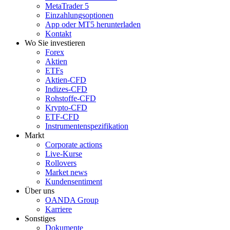
MetaTrader 5
Einzahlungsoptionen
App oder MT5 herunterladen
Kontakt
Wo Sie investieren
Forex
Aktien
ETFs
Aktien-CFD
Indizes-CFD
Rohstoffe-CFD
Krypto-CFD
ETF-CFD
Instrumentenspezifikation
Markt
Corporate actions
Live-Kurse
Rollovers
Market news
Kundensentiment
Über uns
OANDA Group
Karriere
Sonstiges
Dokumente