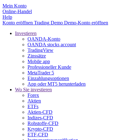
Mein Konto
Online-Handel
Help
Konto eröffnen
Trading
Demo
Demo-Konto eröffnen
Investieren
OANDA-Konto
OANDA stocks account
TradingView
Zinssätze
Mobile app
Professioneller Kunde
MetaTrader 5
Einzahlungsoptionen
App oder MT5 herunterladen
Wo Sie investieren
Forex
Aktien
ETFs
Aktien-CFD
Indizes-CFD
Rohstoffe-CFD
Krypto-CFD
ETF-CFD