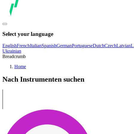
Select your language
English
French
Italian
Spanish
German
Portuguese
Dutch
Czech
Latvian
L
Ukrainian
Breadcrumb
Home
Nach Instrumenten suchen