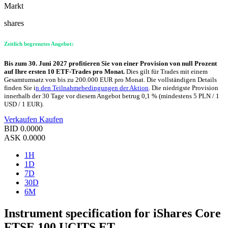
Markt
shares
Zeitlich begrenztes Angebot:
Bis zum 30. Juni 2027 profitieren Sie von einer Provision von null Prozent
auf Ihre ersten 10 ETF-Trades pro Monat.
Dies gilt für Trades mit einem
Gesamtumsatz von bis zu 200.000 EUR pro Monat. Die vollständigen Details
finden Sie i
n den Teilnahmebedingungen der Aktion
. Die niedrigste Provision
innerhalb der 30 Tage vor diesem Angebot betrug 0,1 % (mindestens 5 PLN / 1
USD / 1 EUR).
Verkaufen
Kaufen
BID
0.0000
ASK
0.0000
1H
1D
7D
30D
6M
Instrument specification for iShares Core
FTSE 100 UCITS ET