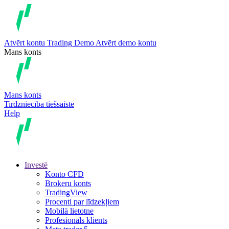
Atvērt kontu
Trading
Demo
Atvērt demo kontu
Mans konts
Mans konts
Tirdzniecība tiešsaistē
Help
Investē
Konto CFD
Brokeru konts
TradingView
Procenti par līdzekļiem
Mobilā lietotne
Profesionāls klients