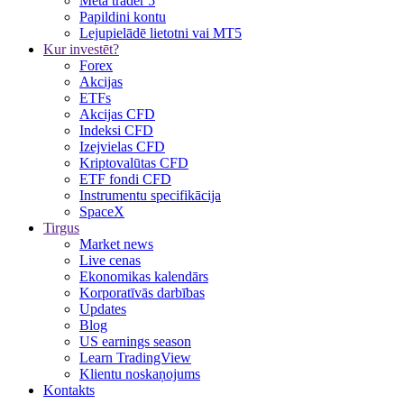
Meta trader 5
Papildini kontu
Lejupielādē lietotni vai MT5
Kur investēt?
Forex
Akcijas
ETFs
Akcijas CFD
Indeksi CFD
Izejvielas CFD
Kriptovalūtas CFD
ETF fondi CFD
Instrumentu specifikācija
SpaceX
Tirgus
Market news
Live cenas
Ekonomikas kalendārs
Korporatīvās darbības
Updates
Blog
US earnings season
Learn TradingView
Klientu noskaņojums
Kontakts