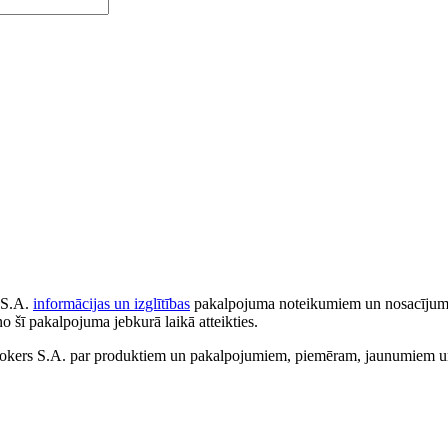
 S.A.
informācijas un izglītības
pakalpojuma noteikumiem un nosacījumiem
no šī pakalpojuma jebkurā laikā atteikties.
ers S.A. par produktiem un pakalpojumiem, piemēram, jaunumiem un 