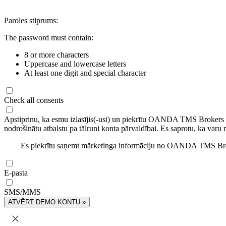
Paroles stiprums:
The password must contain:
8 or more characters
Uppercase and lowercase letters
At least one digit and special character
Check all consents
Apstiprinu, ka esmu izlasījis(-usi) un piekrītu OANDA TMS Brokers
nodrošinātu atbalstu pa tālruni konta pārvaldībai. Es saprotu, ka varu 
Es piekrītu saņemt mārketinga informāciju no OANDA TMS Brok
E-pasta
SMS/MMS
ATVĒRT DEMO KONTU »