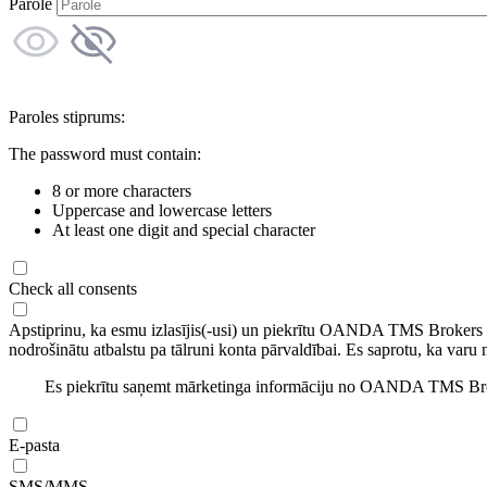
Parole
Paroles stiprums:
The password must contain:
8 or more characters
Uppercase and lowercase letters
At least one digit and special character
Check all consents
Apstiprinu, ka esmu izlasījis(-usi) un piekrītu OANDA TMS Brokers
nodrošinātu atbalstu pa tālruni konta pārvaldībai. Es saprotu, ka varu 
Es piekrītu saņemt mārketinga informāciju no OANDA TMS Brok
E-pasta
SMS/MMS