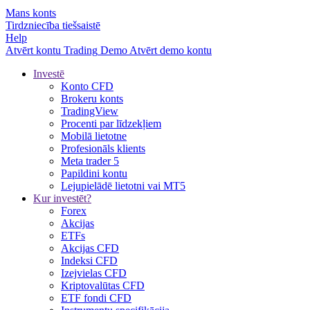
Mans konts
Tirdzniecība tiešsaistē
Help
Atvērt kontu
Trading
Demo
Atvērt demo kontu
Investē
Konto CFD
Brokeru konts
TradingView
Procenti par līdzekļiem
Mobilā lietotne
Profesionāls klients
Meta trader 5
Papildini kontu
Lejupielādē lietotni vai MT5
Kur investēt?
Forex
Akcijas
ETFs
Akcijas CFD
Indeksi CFD
Izejvielas CFD
Kriptovalūtas CFD
ETF fondi CFD