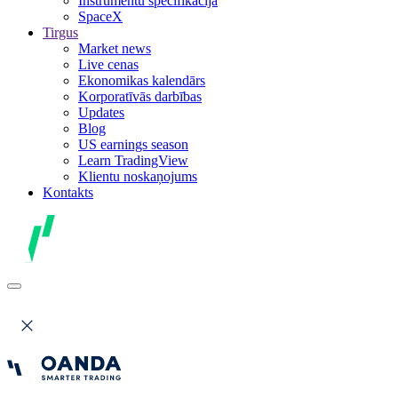
Instrumentu specifikācija
SpaceX
Tirgus
Market news
Live cenas
Ekonomikas kalendārs
Korporatīvās darbības
Updates
Blog
US earnings season
Learn TradingView
Klientu noskaņojums
Kontakts