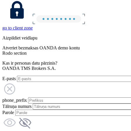
go to client zone
Aizpildiet veidlapu
Atveriet bezmaksas OANDA demo kontu
Rodo section
Kas ir personas datu pārzinis?
OANDA TMS Brokers S.A.
E-pasts
phone_prefix
Tālruņa numurs
Parole