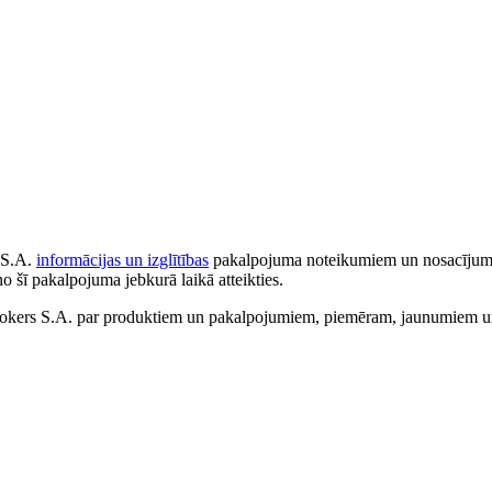
 S.A.
informācijas un izglītības
pakalpojuma noteikumiem un nosacījumiem
no šī pakalpojuma jebkurā laikā atteikties.
ers S.A. par produktiem un pakalpojumiem, piemēram, jaunumiem un 