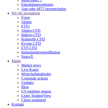
MetaTrader 5
Einzahlungsoptionen
App oder MT5 herunterladen
Wo Sie investieren
Forex
Aktien
ETFs
Aktien-CFD
Indizes-CFD
Rohstoffe-CFD
Krypto-CFD
ETF-CFD
Instrumentenspezifikation
SpaceX
Markt
Market news
Live-Kurse
Wirtschaftskalender
Corporate actions
Updates
Blog
US earnings season
Learn TradingView
Client sentiment
Kontakt