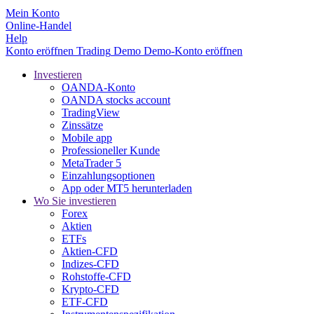
Mein Konto
Online-Handel
Help
Konto eröffnen
Trading
Demo
Demo-Konto eröffnen
Investieren
OANDA-Konto
OANDA stocks account
TradingView
Zinssätze
Mobile app
Professioneller Kunde
MetaTrader 5
Einzahlungsoptionen
App oder MT5 herunterladen
Wo Sie investieren
Forex
Aktien
ETFs
Aktien-CFD
Indizes-CFD
Rohstoffe-CFD
Krypto-CFD
ETF-CFD