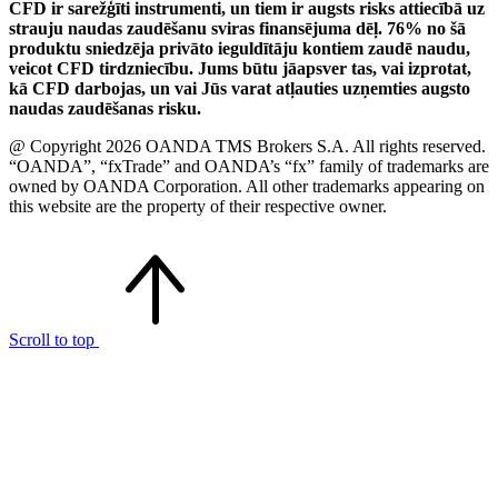
CFD ir sarežģīti instrumenti, un tiem ir augsts risks attiecībā uz
strauju naudas zaudēšanu sviras finansējuma dēļ. 76% no šā
produktu sniedzēja privāto ieguldītāju kontiem zaudē naudu,
veicot CFD tirdzniecību. Jums būtu jāapsver tas, vai izprotat,
kā CFD darbojas, un vai Jūs varat atļauties uzņemties augsto
naudas zaudēšanas risku.
@ Copyright 2026 OANDA TMS Brokers S.A. All rights reserved.
“OANDA”, “fxTrade” and OANDA’s “fx” family of trademarks are
owned by OANDA Corporation. All other trademarks appearing on
this website are the property of their respective owner.
Scroll to top