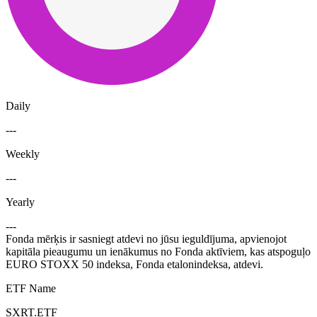
Daily
---
Weekly
---
Yearly
---
Fonda mērķis ir sasniegt atdevi no jūsu ieguldījuma, apvienojot
kapitāla pieaugumu un ienākumus no Fonda aktīviem, kas atspoguļo
EURO STOXX 50 indeksa, Fonda etalonindeksa, atdevi.
ETF Name
SXRT.ETF