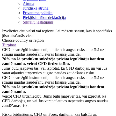
Atruna
Juridiska atruna
Privātuma politika
Piekļūstamības deklarācija
Sīkfailu iestatījumi
Izvēlieties citu valsti vai reģionu, lai redzētu saturu, kas ir specifisks
jūsu atrašanās vietai.
Choose country or region
Turpināt
CFD ir sarežģīti instrumenti, un tiem ir augsts risks attiecībā uz
strauju naudas zaudēšanu sviras finansējuma dēļ.
76% no šā produktu sniedzēja privāto ieguldītāju kontiem
zaudē naudu, veicot CFD tirdzniecību.
Jums būtu jāapsver tas, vai izprotat, kā CFD darbojas, un vai Jūs
varat atļauties uzņemties augsto naudas zaudēšanas risku.
CFD ir sarežģīti instrumenti, un tiem ir augsts risks attiecībā uz
strauju naudas zaudēšanu sviras finansējuma dēļ.
76% no šā produktu sniedzēja privāto ieguldītāju kontiem
zaudē naudu,
veicot CFD tirdzniecību. Jums būtu jāapsver tas, vai izprotat, kā
CFD darbojas, un vai Jūs varat atļauties uzņemties augsto naudas
zaudēšanas risku.
Risku brīdinājums: CFD un Forex darījumi, kas balstīti uz