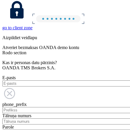
go to client zone
Aizpildiet veidlapu
Atveriet bezmaksas OANDA demo kontu
Rodo section
Kas ir personas datu pārzinis?
OANDA TMS Brokers S.A.
E-pasts
phone_prefix
Tālruņa numurs
Parole