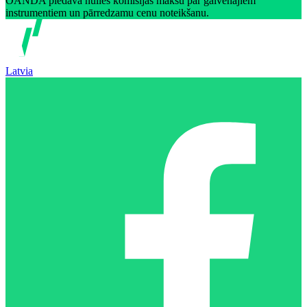
OANDA piedāvā nulles komisijas maksu par galvenajiem
instrumentiem un pārredzamu cenu noteikšanu.
Latvia