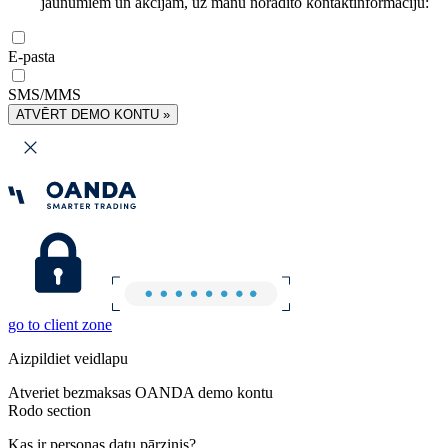
jaunumiem un akcijām, uz manu norādīto kontaktinformāciju:
E-pasta
SMS/MMS
ATVĒRT DEMO KONTU »
go to client zone
Aizpildiet veidlapu
Atveriet bezmaksas OANDA demo kontu
Rodo section
Kas ir personas datu pārzinis?