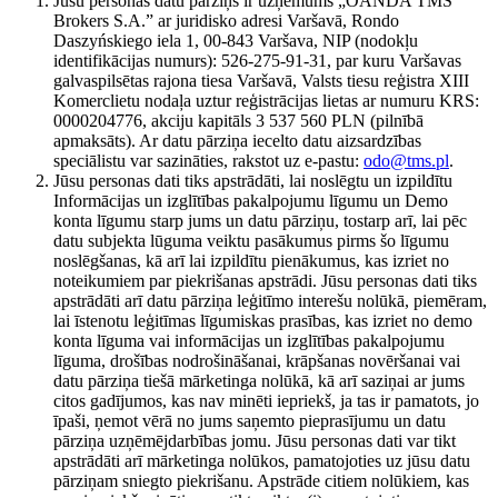
Jūsu personas datu pārziņš ir uzņēmums „OANDA TMS
Brokers S.A.” ar juridisko adresi Varšavā, Rondo
Daszyńskiego iela 1, 00-843 Varšava, NIP (nodokļu
identifikācijas numurs): 526-275-91-31, par kuru Varšavas
galvaspilsētas rajona tiesa Varšavā, Valsts tiesu reģistra XIII
Komerclietu nodaļa uztur reģistrācijas lietas ar numuru KRS:
0000204776, akciju kapitāls 3 537 560 PLN (pilnībā
apmaksāts). Ar datu pārziņa iecelto datu aizsardzības
speciālistu var sazināties, rakstot uz e-pastu:
odo@tms.pl
.
Jūsu personas dati tiks apstrādāti, lai noslēgtu un izpildītu
Informācijas un izglītības pakalpojumu līgumu un Demo
konta līgumu starp jums un datu pārziņu, tostarp arī, lai pēc
datu subjekta lūguma veiktu pasākumus pirms šo līgumu
noslēgšanas, kā arī lai izpildītu pienākumus, kas izriet no
noteikumiem par piekrišanas apstrādi. Jūsu personas dati tiks
apstrādāti arī datu pārziņa leģitīmo interešu nolūkā, piemēram,
lai īstenotu leģitīmas līgumiskas prasības, kas izriet no demo
konta līguma vai informācijas un izglītības pakalpojumu
līguma, drošības nodrošināšanai, krāpšanas novēršanai vai
datu pārziņa tiešā mārketinga nolūkā, kā arī saziņai ar jums
citos gadījumos, kas nav minēti iepriekš, ja tas ir pamatots, jo
īpaši, ņemot vērā no jums saņemto pieprasījumu un datu
pārziņa uzņēmējdarbības jomu. Jūsu personas dati var tikt
apstrādāti arī mārketinga nolūkos, pamatojoties uz jūsu datu
pārziņam sniegto piekrišanu. Apstrāde citiem nolūkiem, kas