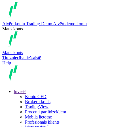
Atvērt kontu
Trading
Demo
Atvērt demo kontu
Mans konts
Mans konts
Tirdzniecība tiešsaistē
Help
Investē
Konto CFD
Brokeru konts
TradingView
Procenti par līdzekļiem
Mobilā lietotne
Profesionāls klients