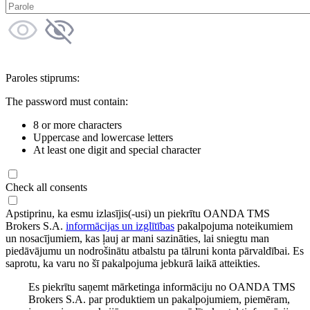
Paroles stiprums:
The password must contain:
8 or more characters
Uppercase and lowercase letters
At least one digit and special character
Check all consents
Apstiprinu, ka esmu izlasījis(-usi) un piekrītu OANDA TMS
Brokers S.A.
informācijas un izglītības
pakalpojuma noteikumiem
un nosacījumiem, kas ļauj ar mani sazināties, lai sniegtu man
piedāvājumu un nodrošinātu atbalstu pa tālruni konta pārvaldībai. Es
saprotu, ka varu no šī pakalpojuma jebkurā laikā atteikties.
Es piekrītu saņemt mārketinga informāciju no OANDA TMS
Brokers S.A. par produktiem un pakalpojumiem, piemēram,