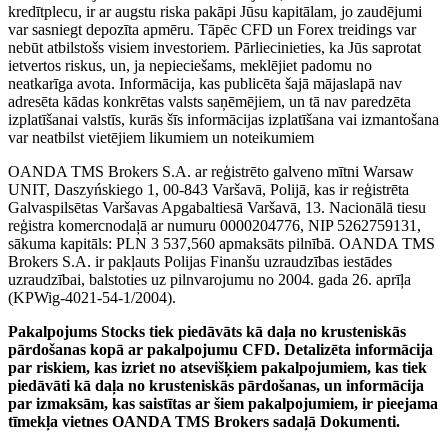
kredītplecu, ir ar augstu riska pakāpi Jūsu kapitālam, jo zaudējumi
var sasniegt depozīta apmēru. Tāpēc CFD un Forex treidings var
nebūt atbilstošs visiem investoriem. Pārliecinieties, ka Jūs saprotat
ietvertos riskus, un, ja nepieciešams, meklējiet padomu no
neatkarīga avota. Informācija, kas publicēta šajā mājaslapā nav
adresēta kādas konkrētas valsts saņēmējiem, un tā nav paredzēta
izplatīšanai valstīs, kurās šīs informācijas izplatīšana vai izmantošana
var neatbilst vietējiem likumiem un noteikumiem
OANDA TMS Brokers S.A. ar reģistrēto galveno mītni Warsaw
UNIT, Daszyńskiego 1, 00-843 Varšavā, Polijā, kas ir reģistrēta
Galvaspilsētas Varšavas Apgabaltiesā Varšavā, 13. Nacionālā tiesu
reģistra komercnodaļā ar numuru 0000204776, NIP 5262759131,
sākuma kapitāls: PLN 3 537,560 apmaksāts pilnībā. OANDA TMS
Brokers S.A. ir pakļauts Polijas Finanšu uzraudzības iestādes
uzraudzībai, balstoties uz pilnvarojumu no 2004. gada 26. aprīļa
(KPWig-4021-54-1/2004).
Pakalpojums Stocks tiek piedāvāts kā daļa no krusteniskās
pārdošanas kopā ar pakalpojumu CFD. Detalizēta informācija
par riskiem, kas izriet no atsevišķiem pakalpojumiem, kas tiek
piedāvāti kā daļa no krusteniskās pārdošanas, un informācija
par izmaksām, kas saistītas ar šiem pakalpojumiem, ir pieejama
tīmekļa vietnes OANDA TMS Brokers sadaļā Dokumenti.