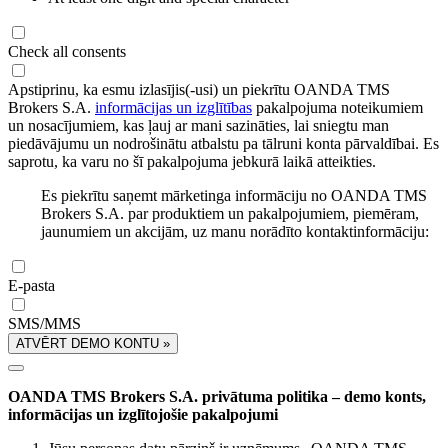
Check all consents
Apstiprinu, ka esmu izlasījis(-usi) un piekrītu OANDA TMS
Brokers S.A.
informācijas un izglītības
pakalpojuma noteikumiem
un nosacījumiem, kas ļauj ar mani sazināties, lai sniegtu man
piedāvājumu un nodrošinātu atbalstu pa tālruni konta pārvaldībai. Es
saprotu, ka varu no šī pakalpojuma jebkurā laikā atteikties.
Es piekrītu saņemt mārketinga informāciju no OANDA TMS
Brokers S.A. par produktiem un pakalpojumiem, piemēram,
jaunumiem un akcijām, uz manu norādīto kontaktinformāciju:
E-pasta
SMS/MMS
ATVĒRT DEMO KONTU »
OANDA TMS Brokers S.A. privātuma politika – demo konts,
informācijas un izglītojošie pakalpojumi