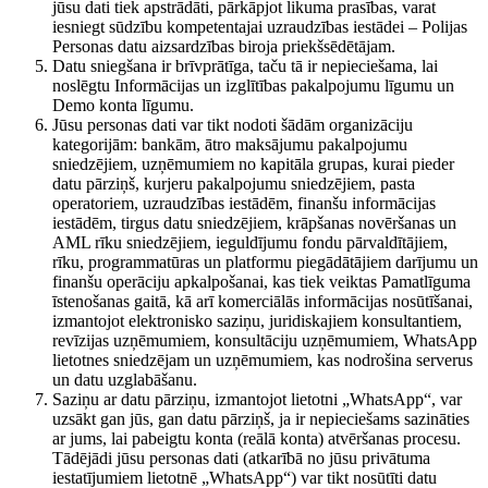
jūsu dati tiek apstrādāti, pārkāpjot likuma prasības, varat
iesniegt sūdzību kompetentajai uzraudzības iestādei – Polijas
Personas datu aizsardzības biroja priekšsēdētājam.
Datu sniegšana ir brīvprātīga, taču tā ir nepieciešama, lai
noslēgtu Informācijas un izglītības pakalpojumu līgumu un
Demo konta līgumu.
Jūsu personas dati var tikt nodoti šādām organizāciju
kategorijām: bankām, ātro maksājumu pakalpojumu
sniedzējiem, uzņēmumiem no kapitāla grupas, kurai pieder
datu pārziņš, kurjeru pakalpojumu sniedzējiem, pasta
operatoriem, uzraudzības iestādēm, finanšu informācijas
iestādēm, tirgus datu sniedzējiem, krāpšanas novēršanas un
AML rīku sniedzējiem, ieguldījumu fondu pārvaldītājiem,
rīku, programmatūras un platformu piegādātājiem darījumu un
finanšu operāciju apkalpošanai, kas tiek veiktas Pamatlīguma
īstenošanas gaitā, kā arī komerciālās informācijas nosūtīšanai,
izmantojot elektronisko saziņu, juridiskajiem konsultantiem,
revīzijas uzņēmumiem, konsultāciju uzņēmumiem, WhatsApp
lietotnes sniedzējam un uzņēmumiem, kas nodrošina serverus
un datu uzglabāšanu.
Saziņu ar datu pārziņu, izmantojot lietotni „WhatsApp“, var
uzsākt gan jūs, gan datu pārziņš, ja ir nepieciešams sazināties
ar jums, lai pabeigtu konta (reālā konta) atvēršanas procesu.
Tādējādi jūsu personas dati (atkarībā no jūsu privātuma
iestatījumiem lietotnē „WhatsApp“) var tikt nosūtīti datu