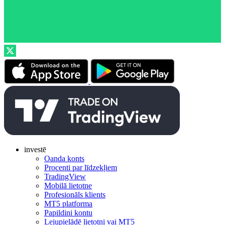
investē
Oanda konts
Procenti par līdzekļiem
TradingView
Mobilā lietotne
Profesionāls klients
MT5 platforma
Papildini kontu
Lejupielādē lietotni vai MT5