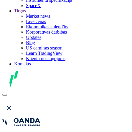
Instrumentu specifikācija
SpaceX
Tirgus
Market news
Live cenas
Ekonomikas kalendārs
Korporatīvās darbības
Updates
Blog
US earnings season
Learn TradingView
Klientu noskaņojums
Kontakts