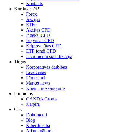
Kontakts
Kur investēt?
Forex
Akcijas
ETFs
Akcijas CFD
Indeksi CFD
Izejvielas CFD
Kriptovalūtas CFD
ETF fondi CFD
Instrumentu specifikācija
Tirgus
Korporatīvās darbības
Live cenas
Pārnesumi
Market news
Klientu noskaņojums
Par mums
OANDA Group
Karjera
Cits
Dokumenti
Blog
Kiberdrošība
Atjauninājumi