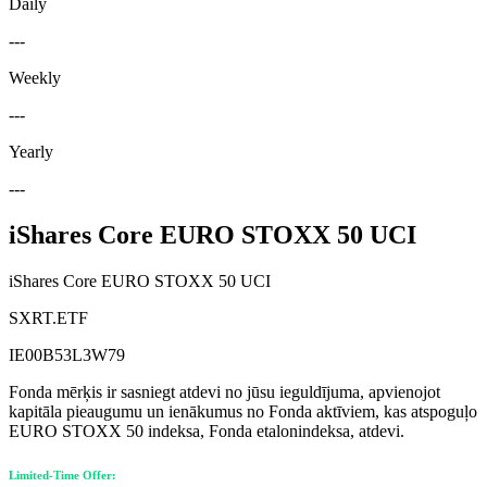
Daily
---
Weekly
---
Yearly
---
iShares Core EURO STOXX 50 UCI
iShares Core EURO STOXX 50 UCI
SXRT.ETF
IE00B53L3W79
Fonda mērķis ir sasniegt atdevi no jūsu ieguldījuma, apvienojot
kapitāla pieaugumu un ienākumus no Fonda aktīviem, kas atspoguļo
EURO STOXX 50 indeksa, Fonda etalonindeksa, atdevi.
Limited-Time Offer: