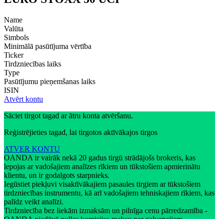
Name
Valūta
Simbols
Minimālā pasūtījuma vērtība
Ticker
Tirdzniecības laiks
Type
Pasūtījumu pieņemšanas laiks
ISIN
Atvērt kontu
Sāciet tirgot tagad ar ātru konta atvēršanu.
Reģistrējieties tagad, lai tirgotos aktīvākajos tirgos
ATVER KONTU
OANDA ir vairāk nekā 20 gadus tirgū strādājošs brokeris, kas
lepojas ar vadošajiem analīzes rīkiem un tūkstošiem apmierinātu
klientu, un ir godalgots starpnieks.
Iegūstiet piekļuvi visaktīvākajiem pasaules tirgiem ar tūkstošiem
tirdzniecības instrumentu, kā arī vadošajiem tehniskajiem rīkiem, kas
palīdz veikt analīzi.
Tirdzniecība bez liekām izmaksām un pilnīga cenu pārredzamība -