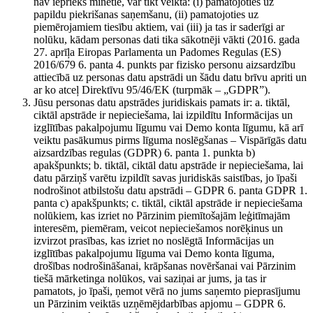
nav iepriekš minētie, var tikt veikta: (i) pamatojoties uz
papildu piekrišanas saņemšanu, (ii) pamatojoties uz
piemērojamiem tiesību aktiem, vai (iii) ja tas ir saderīgi ar
nolūku, kādam personas dati tika sākotnēji vākti (2016. gada
27. aprīļa Eiropas Parlamenta un Padomes Regulas (ES)
2016/679 6. panta 4. punkts par fizisko personu aizsardzību
attiecībā uz personas datu apstrādi un šādu datu brīvu apriti un
ar ko atceļ Direktīvu 95/46/EK (turpmāk – „GDPR”).
Jūsu personas datu apstrādes juridiskais pamats ir: a. tiktāl,
ciktāl apstrāde ir nepieciešama, lai izpildītu Informācijas un
izglītības pakalpojumu līgumu vai Demo konta līgumu, kā arī
veiktu pasākumus pirms līguma noslēgšanas – Vispārīgās datu
aizsardzības regulas (GDPR) 6. panta 1. punkta b)
apakšpunkts; b. tiktāl, ciktāl datu apstrāde ir nepieciešama, lai
datu pārziņš varētu izpildīt savas juridiskās saistības, jo īpaši
nodrošinot atbilstošu datu apstrādi – GDPR 6. panta GDPR 1.
panta c) apakšpunkts; c. tiktāl, ciktāl apstrāde ir nepieciešama
nolūkiem, kas izriet no Pārzinim piemītošajām leģitīmajām
interesēm, piemēram, veicot nepieciešamos norēķinus un
izvirzot prasības, kas izriet no noslēgtā Informācijas un
izglītības pakalpojumu līguma vai Demo konta līguma,
drošības nodrošināšanai, krāpšanas novēršanai vai Pārzinim
tiešā mārketinga nolūkos, vai saziņai ar jums, ja tas ir
pamatots, jo īpaši, ņemot vērā no jums saņemto pieprasījumu
un Pārzinim veiktās uzņēmējdarbības apjomu – GDPR 6.