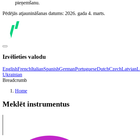
pieņemšanu.
Pēdējās atjaunināšanas datums: 2026. gada 4. marts.
Izvēlieties valodu
English
French
Italian
Spanish
German
Portuguese
Dutch
Czech
Latvian
L
Ukrainian
Breadcrumb
Home
Meklēt instrumentus