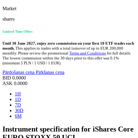
Market
shares
Limited-Time Offer:
Until 30 June 2027, enjoy zero commission on your first 10 ETF trades each
month.
This applies to trades with a total turnover of up to EUR 200,000
monthly. Please review the promotional
Terms and Conditions
for full details.
The lowest commission within the 30 days prior to this offer was 0.1%
(minimum 5 PLN / 1 USD / 1 EUR).
Pārdošanas cena
Pirkšanas cena
BID
0.0000
ASK
0.0000
1H
1D
7D
30D
6M
Instrument specification for iShares Core
EURO STOXX 50 UCI