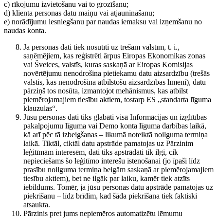
c) rīkojumu izvietošanu vai to grozīšanu;
d) klienta personas datu maiņu vai atjaunināšanu;
e) norādījumu iesniegšanu par naudas iemaksu vai izņemšanu no
naudas konta.
Ja personas dati tiek nosūtīti uz trešām valstīm, t. i.,
saņēmējiem, kas reģistrēti ārpus Eiropas Ekonomikas zonas
vai Šveices, valstīs, kuras saskaņā ar Eiropas Komisijas
novērtējumu nenodrošina pietiekamu datu aizsardzību (trešās
valstis, kas nenodrošina atbilstošu aizsardzības līmeni), datu
pārziņš tos nosūta, izmantojot mehānismus, kas atbilst
piemērojamajiem tiesību aktiem, tostarp ES „standarta līguma
klauzulas“.
Jūsu personas dati tiks glabāti visā Informācijas un izglītības
pakalpojumu līguma vai Demo konta līguma darbības laikā,
kā arī pēc tā izbeigšanas – likumā noteiktā noilguma termiņa
laikā. Tiktāl, ciktāl datu apstrāde pamatojas uz Pārzinim
leģitīmām interesēm, dati tiks apstrādāti tik ilgi, cik
nepieciešams šo leģitīmo interešu īstenošanai (jo īpaši līdz
prasību noilguma termiņa beigām saskaņā ar piemērojamajiem
tiesību aktiem), bet ne ilgāk par laiku, kamēr tiek atzīts
iebildums. Tomēr, ja jūsu personas datu apstrāde pamatojas uz
piekrišanu – līdz brīdim, kad šāda piekrišana tiek faktiski
atsaukta.
Pārzinis pret jums nepiemēros automatizētu lēmumu