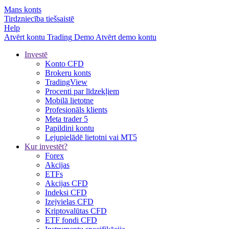
Mans konts
Tirdzniecība tiešsaistē
Help
Atvērt kontu
Trading
Demo
Atvērt demo kontu
Investē
Konto CFD
Brokeru konts
TradingView
Procenti par līdzekļiem
Mobilā lietotne
Profesionāls klients
Meta trader 5
Papildini kontu
Lejupielādē lietotni vai MT5
Kur investēt?
Forex
Akcijas
ETFs
Akcijas CFD
Indeksi CFD
Izejvielas CFD
Kriptovalūtas CFD
ETF fondi CFD