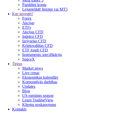
Meta trader 5
Papildini kontu
Lejupielādē lietotni vai MT5
Kur investēt?
Forex
Akcijas
ETFs
Akcijas CFD
Indeksi CFD
Izejvielas CFD
Kriptovalūtas CFD
ETF fondi CFD
Instrumentu specifikācija
SpaceX
Tirgus
Market news
Live cenas
Ekonomikas kalendārs
Korporatīvās darbības
Updates
Blog
US earnings season
Learn TradingView
Klientu noskaņojums
Kontakts