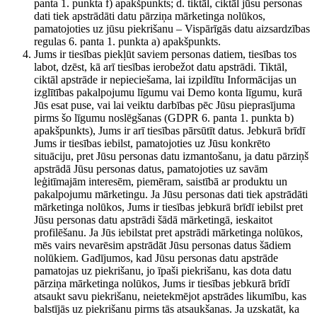
panta 1. punkta f) apakšpunkts; d. tiktāl, ciktāl jūsu personas
dati tiek apstrādāti datu pārziņa mārketinga nolūkos,
pamatojoties uz jūsu piekrišanu – Vispārīgās datu aizsardzības
regulas 6. panta 1. punkta a) apakšpunkts.
Jums ir tiesības piekļūt saviem personas datiem, tiesības tos
labot, dzēst, kā arī tiesības ierobežot datu apstrādi. Tiktāl,
ciktāl apstrāde ir nepieciešama, lai izpildītu Informācijas un
izglītības pakalpojumu līgumu vai Demo konta līgumu, kurā
Jūs esat puse, vai lai veiktu darbības pēc Jūsu pieprasījuma
pirms šo līgumu noslēgšanas (GDPR 6. panta 1. punkta b)
apakšpunkts), Jums ir arī tiesības pārsūtīt datus. Jebkurā brīdī
Jums ir tiesības iebilst, pamatojoties uz Jūsu konkrēto
situāciju, pret Jūsu personas datu izmantošanu, ja datu pārziņš
apstrādā Jūsu personas datus, pamatojoties uz savām
leģitīmajām interesēm, piemēram, saistībā ar produktu un
pakalpojumu mārketingu. Ja Jūsu personas dati tiek apstrādāti
mārketinga nolūkos, Jums ir tiesības jebkurā brīdī iebilst pret
Jūsu personas datu apstrādi šādā mārketingā, ieskaitot
profilēšanu. Ja Jūs iebilstat pret apstrādi mārketinga nolūkos,
mēs vairs nevarēsim apstrādāt Jūsu personas datus šādiem
nolūkiem. Gadījumos, kad Jūsu personas datu apstrāde
pamatojas uz piekrišanu, jo īpaši piekrišanu, kas dota datu
pārziņa mārketinga nolūkos, Jums ir tiesības jebkurā brīdī
atsaukt savu piekrišanu, neietekmējot apstrādes likumību, kas
balstījās uz piekrišanu pirms tās atsaukšanas. Ja uzskatāt, ka