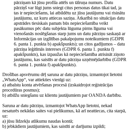
pārziņam kā jūsu profila attēls un tālruņa numurs. Datu
pārziņš var lūgt jums sniegt citus personas datus tikai tad, ja
tas ir nepieciešams, lai atbildētu uz jūsu jautājumu vai risinātu
jautājumu, uz kuru attiecas saziņa. Atkarībā no situācijas datu
apstrādes tiesiskais pamats būs nepieciešamība veikt
pasākumus pēc datu subjekta lūguma pirms līguma vai
vienošanās noslēgšanas starp jums un datu pārziņu saskaņā ar
Informācijas un izglītības pakalpojumu noteikumiem (GDPR
6. panta 1. punkta b) apakšpunkts); un citos gadījumos – datu
pārziņa leģitīmās intereses (GDPR 6. panta 1. punkta f)
apakšpunkts), kas izpaužas kā nepieciešamība atrisināt ziņoto
jautājumu, kas saistīts ar datu pārziņa uzņēmējdarbību (GDPR
6. panta 1. punkta f) apakšpunkts).
Drošības apsvērumu dēļ saruna ar datu pārziņu, izmantojot lietotni
„WhatsApp“, var attiekties vienīgi uz:
a) atbalstu konta atvēršanas procesā (izskaidrojot reģistrācijas
procedūras posmus);
b) atbilžu sniegšanu uz klientu jautājumiem par OANDA darbību.
Saruna ar datu pārziņu, izmantojot WhatsApp lietotni, nekad
nesaturēs nekādas saites vai pielikumus, kā arī neattiecas, cita starpā,
uz:
a) jūsu līdzekļu atlikumu naudas kontā;
b) jebkādiem jautājumiem, kas saistīti ar darījumu izpildi;