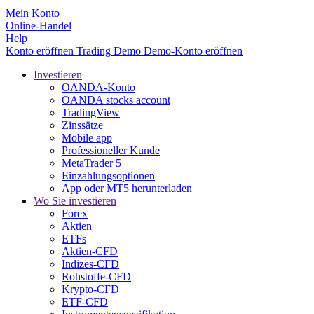
Mein Konto
Online-Handel
Help
Konto eröffnen
Trading
Demo
Demo-Konto eröffnen
Investieren
OANDA-Konto
OANDA stocks account
TradingView
Zinssätze
Mobile app
Professioneller Kunde
MetaTrader 5
Einzahlungsoptionen
App oder MT5 herunterladen
Wo Sie investieren
Forex
Aktien
ETFs
Aktien-CFD
Indizes-CFD
Rohstoffe-CFD
Krypto-CFD
ETF-CFD