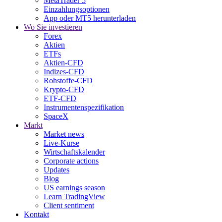
MetaTrader 5
Einzahlungsoptionen
App oder MT5 herunterladen
Wo Sie investieren
Forex
Aktien
ETFs
Aktien-CFD
Indizes-CFD
Rohstoffe-CFD
Krypto-CFD
ETF-CFD
Instrumentenspezifikation
SpaceX
Markt
Market news
Live-Kurse
Wirtschaftskalender
Corporate actions
Updates
Blog
US earnings season
Learn TradingView
Client sentiment
Kontakt