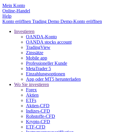
Mein Konto
Online-Handel
Help
Konto eröffnen
Trading
Demo
Demo-Konto eröffnen
Investieren
OANDA-Konto
OANDA stocks account
TradingView
Zinssätze
Mobile app
Professioneller Kunde
MetaTrader 5
Einzahlungsoptionen
App oder MT5 herunterladen
Wo Sie investieren
Forex
Aktien
ETFs
Aktien-CFD
Indizes-CFD
Rohstoffe-CFD
Krypto-CFD
ETF-CFD