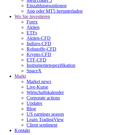
MetaTrader 5
Einzahlungsoptionen
App oder MT5 herunterladen
Wo Sie investieren
Forex
Aktien
ETFs
Aktien-CFD
Indizes-CFD
Rohstoffe-CFD
Krypto-CFD
ETF-CFD
Instrumentenspezifikation
SpaceX
Markt
Market news
Live-Kurse
Wirtschaftskalender
Corporate actions
Updates
Blog
US earnings season
Learn TradingView
Client sentiment
Kontakt