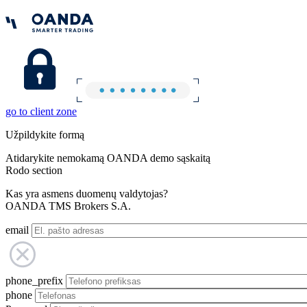
go to client zone
Užpildykite formą
Atidarykite nemokamą OANDA demo sąskaitą
Rodo section
Kas yra asmens duomenų valdytojas?
OANDA TMS Brokers S.A.
email
phone_prefix
phone