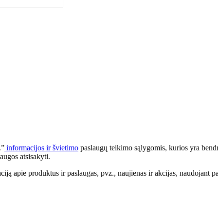
.”
informacijos ir švietimo
paslaugų teikimo sąlygomis, kurios yra bendr
augos atsisakyti.
apie produktus ir paslaugas, pvz., naujienas ir akcijas, naudojant pa