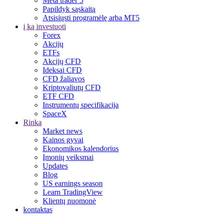
Meta trader 5
Papildyk sąskaitą
Atsisiųsti programėlę arba MT5
į ką investuoti
Forex
Akcijų
ETFs
Akcijų CFD
Ideksai CFD
CFD žaliavos
Kriptovaliutų CFD
ETF CFD
Instrumentų specifikacija
SpaceX
Rinka
Market news
Kainos gyvai
Ekonomikos kalendorius
Įmonių veiksmai
Updates
Blog
US earnings season
Learn TradingView
Klientų nuomonė
kontaktas