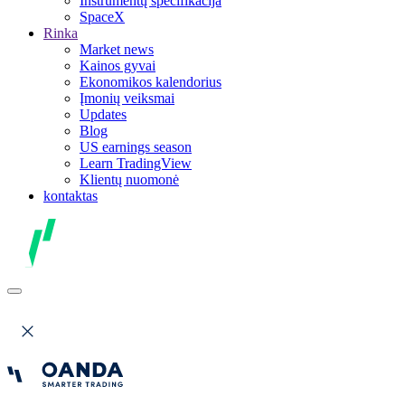
Instrumentų specifikacija
SpaceX
Rinka
Market news
Kainos gyvai
Ekonomikos kalendorius
Įmonių veiksmai
Updates
Blog
US earnings season
Learn TradingView
Klientų nuomonė
kontaktas