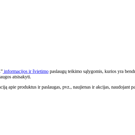
.”
informacijos ir švietimo
paslaugų teikimo sąlygomis, kurios yra bendr
augos atsisakyti.
apie produktus ir paslaugas, pvz., naujienas ir akcijas, naudojant pa