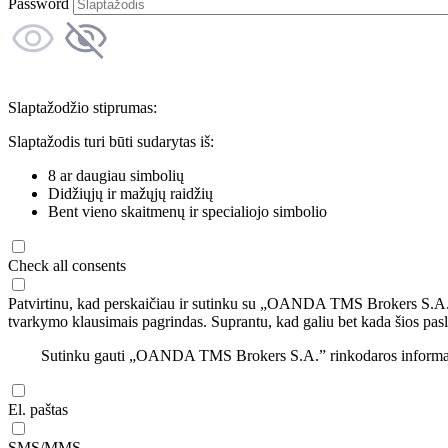
Password
Slaptažodžio stiprumas:
Slaptažodis turi būti sudarytas iš:
8 ar daugiau simbolių
Didžiųjų ir mažųjų raidžių
Bent vieno skaitmenų ir specialiojo simbolio
Check all consents
Patvirtinu, kad perskaičiau ir sutinku su „OANDA TMS Brokers S.A
tvarkymo klausimais pagrindas. Suprantu, kad galiu bet kada šios pasl
Sutinku gauti „OANDA TMS Brokers S.A.” rinkodaros informaciją 
El. paštas
SMS/MMS