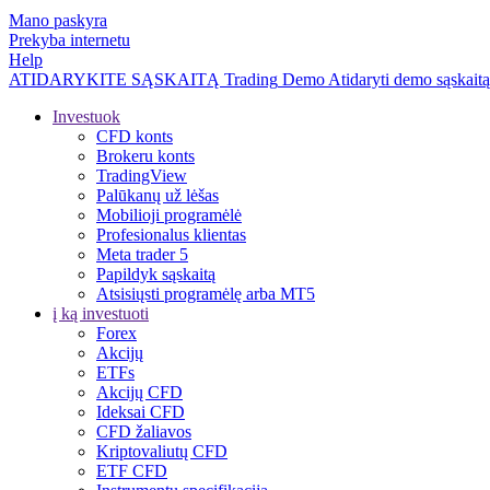
Mano paskyra
Prekyba internetu
Help
ATIDARYKITE SĄSKAITĄ
Trading
Demo
Atidaryti demo sąskaitą
Investuok
CFD konts
Brokeru konts
TradingView
Palūkanų už lėšas
Mobilioji programėlė
Profesionalus klientas
Meta trader 5
Papildyk sąskaitą
Atsisiųsti programėlę arba MT5
į ką investuoti
Forex
Akcijų
ETFs
Akcijų CFD
Ideksai CFD
CFD žaliavos
Kriptovaliutų CFD
ETF CFD