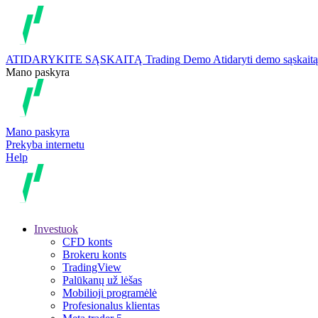
ATIDARYKITE SĄSKAITĄ
Trading
Demo
Atidaryti demo sąskaitą
Mano paskyra
Mano paskyra
Prekyba internetu
Help
Investuok
CFD konts
Brokeru konts
TradingView
Palūkanų už lėšas
Mobilioji programėlė
Profesionalus klientas