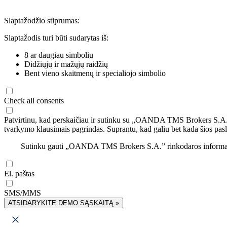
Slaptažodžio stiprumas:
Slaptažodis turi būti sudarytas iš:
8 ar daugiau simbolių
Didžiųjų ir mažųjų raidžių
Bent vieno skaitmenų ir specialiojo simbolio
Check all consents
Patvirtinu, kad perskaičiau ir sutinku su „OANDA TMS Brokers S.A
tvarkymo klausimais pagrindas. Suprantu, kad galiu bet kada šios pasl
Sutinku gauti „OANDA TMS Brokers S.A.” rinkodaros informaciją 
El. paštas
SMS/MMS
ATSIDARYKITE DEMO SĄSKAITĄ »