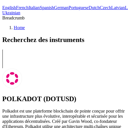
English
French
Italian
Spanish
German
Portuguese
Dutch
Czech
Latvian
L
Ukrainian
Breadcrumb
Home
Recherchez des instruments
POLKADOT (DOTUSD)
Polkadot est une plateforme blockchain de pointe conçue pour offrir
une infrastructure plus évolutive, interopérable et sécurisée pour les
applications décentralisées. Créé par Gavin Wood, co-fondateur
d'Ethereum, Polkadot utilise une architecture multi-chaînes unique