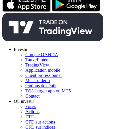
Investir
Compte OANDA
Taux d’intérêt
TradingView
Application mobile
Client professionnel
MetaTrader 5
Options de dépôt
Télécharger app ou MT5
Contact
Où investir
Forex
Actions
ETFs
CFD sur actions
CFD sur indices