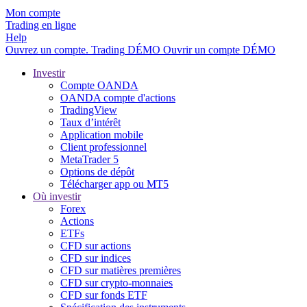
Mon compte
Trading en ligne
Help
Ouvrez un compte.
Trading
DÉMO
Ouvrir un compte DÉMO
Investir
Compte OANDA
OANDA compte d'actions
TradingView
Taux d’intérêt
Application mobile
Client professionnel
MetaTrader 5
Options de dépôt
Télécharger app ou MT5
Où investir
Forex
Actions
ETFs
CFD sur actions
CFD sur indices
CFD sur matières premières
CFD sur crypto-monnaies
CFD sur fonds ETF