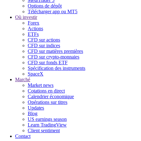
MetaTrader 5
Options de dépôt
Télécharger app ou MT5
Où investir
Forex
Actions
ETFs
CFD sur actions
CFD sur indices
CFD sur matières premières
CFD sur crypto-monnaies
CFD sur fonds ETF
Spécification des instruments
SpaceX
Marché
Market news
Cotations en direct
Calendrier économique
Opérations sur titres
Updates
Blog
US earnings season
Learn TradingView
Client sentiment
Contact