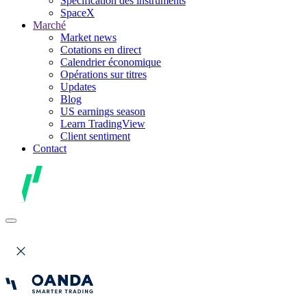
Spécification des instruments
SpaceX
Marché
Market news
Cotations en direct
Calendrier économique
Opérations sur titres
Updates
Blog
US earnings season
Learn TradingView
Client sentiment
Contact