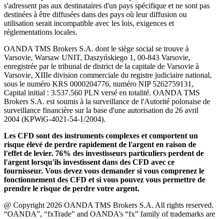
s'adressent pas aux destinataires d'un pays spécifique et ne sont pas
destinées à être diffusées dans des pays où leur diffusion ou
utilisation serait incompatible avec les lois, exigences et
réglementations locales.
OANDA TMS Brokers S.A. dont le siège social se trouve à
Varsovie, Warsaw UNIT, Daszyńskiego 1, 00-843 Varsovie,
enregistrée par le tribunal de district de la capitale de Varsovie à
Varsovie, XIIIe division commerciale du registre judiciaire national,
sous le numéro KRS 0000204776, numéro NIP 5262759131,
Capital initial : 3.537.560 PLN versé en totalité. OANDA TMS
Brokers S.A. est soumis à la surveillance de l'Autorité polonaise de
surveillance financière sur la base d'une autorisation du 26 avril
2004 (KPWiG-4021-54-1/2004).
Les CFD sont des instruments complexes et comportent un
risque élevé de perdre rapidement de l'argent en raison de
l'effet de levier. 76% des investisseurs particuliers perdent de
l'argent lorsqu'ils investissent dans des CFD avec ce
fournisseur. Vous devez vous demander si vous comprenez le
fonctionnement des CFD et si vous pouvez vous permettre de
prendre le risque de perdre votre argent.
@ Copyright 2026 OANDA TMS Brokers S.A. All rights reserved.
“OANDA”, “fxTrade” and OANDA’s “fx” family of trademarks are