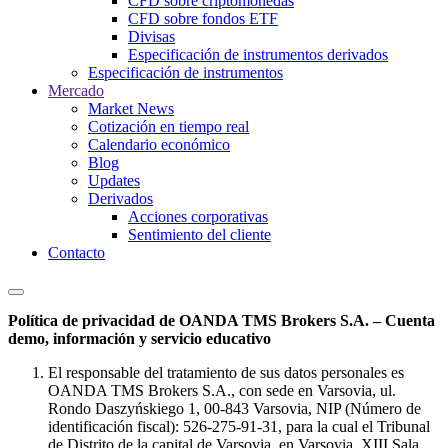
CFD sobre criptomonedas
CFD sobre fondos ETF
Divisas
Especificación de instrumentos derivados
Especificación de instrumentos
Mercado
Market News
Cotización en tiempo real
Calendario económico
Blog
Updates
Derivados
Acciones corporativas
Sentimiento del cliente
Contacto
Política de privacidad de OANDA TMS Brokers S.A. – Cuenta
demo, información y servicio educativo
El responsable del tratamiento de sus datos personales es
OANDA TMS Brokers S.A., con sede en Varsovia, ul.
Rondo Daszyńskiego 1, 00-843 Varsovia, NIP (Número de
identificación fiscal): 526-275-91-31, para la cual el Tribunal
de Distrito de la capital de Varsovia, en Varsovia, XIII Sala