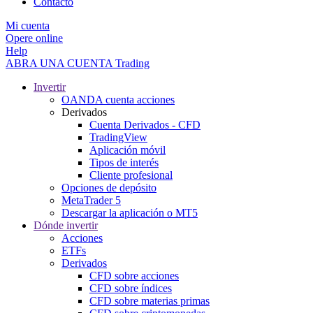
Contacto
Mi cuenta
Opere online
Help
ABRA UNA CUENTA
Trading
Invertir
OANDA cuenta acciones
Derivados
Cuenta Derivados - CFD
TradingView
Aplicación móvil
Tipos de interés
Cliente profesional
Opciones de depósito
MetaTrader 5
Descargar la aplicación o MT5
Dónde invertir
Acciones
ETFs
Derivados
CFD sobre acciones
CFD sobre índices
CFD sobre materias primas