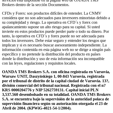
servicios está disponible en la página web de OANDA TMS
Brokers dentro de la sección Documentos.
CFDs y Forex: son productos difíciles de entender. La CNMV
considera que no son adecuados para inversores minoristas debido a
su complejidad y riesgo. La operativa en CFD´s y forex con
apalancamiento supone un alto riesgo para su capital. Si usted
invierte en estos productos puede perder parte o todo su dinero. Por
tanto, la operativa en CFD´s y forex puede no ser adecuada para
todos los inversores. Debe estar seguro y entender los riesgos que
implican y si es necesario buscar asesoramiento independiente. La
información contenida en esta página web no se dirige a ningún país
específico y no pretende la distribución del producto en países
donde la distribución y uso de esta información sea incompatible
con las leyes, regulaciones y requisitos locales.
OANDA TMS Brokers S.A. con oficina registrada en Varsovia,
Warsaw UNIT, Daszyńskiego 1, 00-843 Varsovia, registrada
por el tribunal de distrito de la capital ciudad de Varsovia. 13?,
división comercial del tribunal nacional. Registrada con el n?
KRS 0000204776 y NIP 5262759131. Capital inicial PLN
3,537.560 desembolsado en su totalidad. OANDA TMS Brokers
S.A. se encuentra bajo la supervisión de la autoridad polaca de
supervisión financiera según su autorización otorgada el 23 de
Abril de 2004. (KPWiG-4021-54-1/2004).