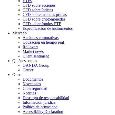
ETFs
CFD sobre acciones
CFD sobre índices
CFD sobre materias primas
CFD sobre criptomonedas
CFD sobre fondos ETF
Especificación de instrumentos
Mercado
Acciones corporativas
Cotización en tiempo real
Rollovers
Market news
Client sentiment
Quiénes somos
OANDA Group
Career
Otros
Documentos
Novedades
Ciberseguridad
Noticias
Descargo de responsabilidad
Información jurídica
Política de privacidad
Accessibility Declaration