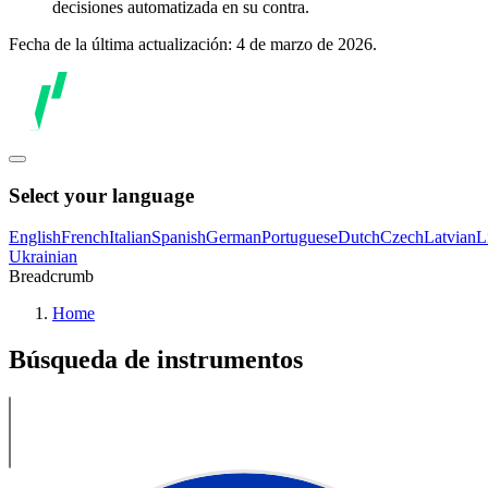
decisiones automatizada en su contra.
Fecha de la última actualización: 4 de marzo de 2026.
Select your language
English
French
Italian
Spanish
German
Portuguese
Dutch
Czech
Latvian
L
Ukrainian
Breadcrumb
Home
Búsqueda de instrumentos