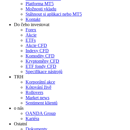
Platforma MT5
Možnosti vkladu
Stáhnout si aplikaci nebo MT5
Kontakt
Do čeho investovat
Forex
Akcie
ETFs
Akcie CFD
Indexy CFD
Komodity CFD
Kryptoměny CFD
ETF fondy CFD
Specifikace nástrojů
TRH
Korporátní akce
Kótování živě
Rollovers
Market news
Sentiment klientů
o nás
OANDA Group
Kariéra
Ostatní
Dokumenty