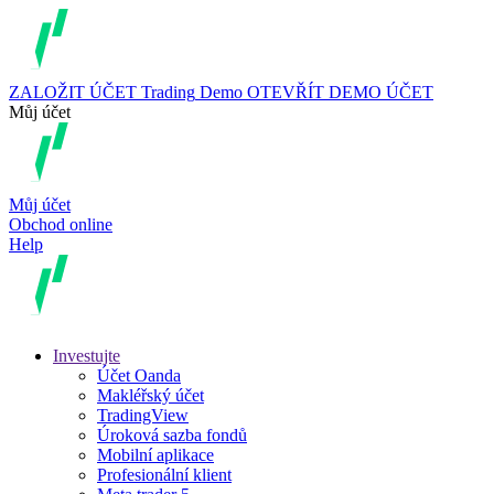
ZALOŽIT ÚČET
Trading
Demo
OTEVŘÍT DEMO ÚČET
Můj účet
Můj účet
Obchod online
Help
Investujte
Účet Oanda
Makléřský účet
TradingView
Úroková sazba fondů
Mobilní aplikace
Profesionální klient