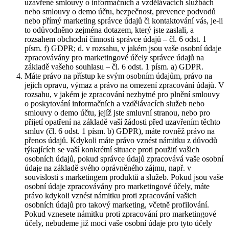
uzavřené smlouvy o informačních a vzdělávacích službách
nebo smlouvy o demo účtu, bezpečnost, prevence podvodů
nebo přímý marketing správce údajů či kontaktování vás, je-li
to odůvodněno zejména dotazem, který jste zaslali, a
rozsahem obchodní činnosti správce údajů – čl. 6 odst. 1
písm. f) GDPR; d. v rozsahu, v jakém jsou vaše osobní údaje
zpracovávány pro marketingové účely správce údajů na
základě vašeho souhlasu – čl. 6 odst. 1 písm. a) GDPR.
Máte právo na přístup ke svým osobním údajům, právo na
jejich opravu, výmaz a právo na omezení zpracování údajů. V
rozsahu, v jakém je zpracování nezbytné pro plnění smlouvy
o poskytování informačních a vzdělávacích služeb nebo
smlouvy o demo účtu, jejíž jste smluvní stranou, nebo pro
přijetí opatření na základě vaší žádosti před uzavřením těchto
smluv (čl. 6 odst. 1 písm. b) GDPR), máte rovněž právo na
přenos údajů. Kdykoli máte právo vznést námitku z důvodů
týkajících se vaší konkrétní situace proti použití vašich
osobních údajů, pokud správce údajů zpracovává vaše osobní
údaje na základě svého oprávněného zájmu, např. v
souvislosti s marketingem produktů a služeb. Pokud jsou vaše
osobní údaje zpracovávány pro marketingové účely, máte
právo kdykoli vznést námitku proti zpracování vašich
osobních údajů pro takový marketing, včetně profilování.
Pokud vznesete námitku proti zpracování pro marketingové
účely, nebudeme již moci vaše osobní údaje pro tyto účely