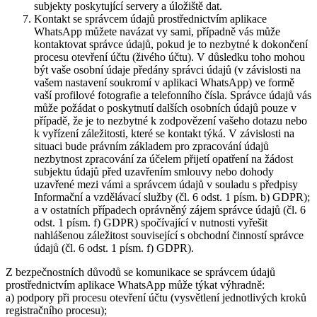
subjekty poskytující servery a úložiště dat.
Kontakt se správcem údajů prostřednictvím aplikace
WhatsApp můžete navázat vy sami, případně vás může
kontaktovat správce údajů, pokud je to nezbytné k dokončení
procesu otevření účtu (živého účtu). V důsledku toho mohou
být vaše osobní údaje předány správci údajů (v závislosti na
vašem nastavení soukromí v aplikaci WhatsApp) ve formě
vaší profilové fotografie a telefonního čísla. Správce údajů vás
může požádat o poskytnutí dalších osobních údajů pouze v
případě, že je to nezbytné k zodpovězení vašeho dotazu nebo
k vyřízení záležitosti, které se kontakt týká. V závislosti na
situaci bude právním základem pro zpracování údajů
nezbytnost zpracování za účelem přijetí opatření na žádost
subjektu údajů před uzavřením smlouvy nebo dohody
uzavřené mezi vámi a správcem údajů v souladu s předpisy
Informační a vzdělávací služby (čl. 6 odst. 1 písm. b) GDPR);
a v ostatních případech oprávněný zájem správce údajů (čl. 6
odst. 1 písm. f) GDPR) spočívající v nutnosti vyřešit
nahlášenou záležitost související s obchodní činností správce
údajů (čl. 6 odst. 1 písm. f) GDPR).
Z bezpečnostních důvodů se komunikace se správcem údajů
prostřednictvím aplikace WhatsApp může týkat výhradně:
a) podpory při procesu otevření účtu (vysvětlení jednotlivých kroků
registračního procesu);