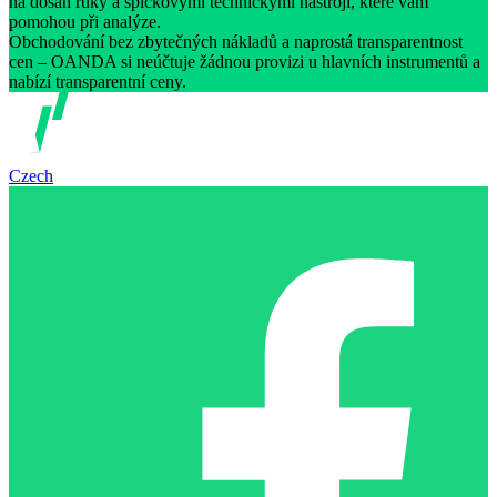
na dosah ruky a špičkovými technickými nástroji, které vám
pomohou při analýze.
Obchodování bez zbytečných nákladů a naprostá transparentnost
cen – OANDA si neúčtuje žádnou provizi u hlavních instrumentů a
nabízí transparentní ceny.
Czech