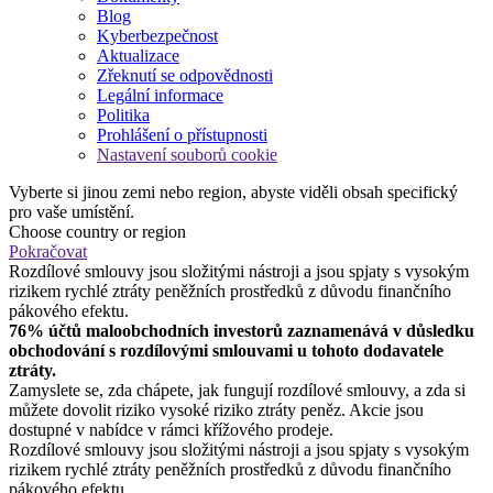
Blog
Kyberbezpečnost
Aktualizace
Zřeknutí se odpovědnosti
Legální informace
Politika
Prohlášení o přístupnosti
Nastavení souborů cookie
Vyberte si jinou zemi nebo region, abyste viděli obsah specifický
pro vaše umístění.
Choose country or region
Pokračovat
Rozdílové smlouvy jsou složitými nástroji a jsou spjaty s vysokým
rizikem rychlé ztráty peněžních prostředků z důvodu finančního
pákového efektu.
76% účtů maloobchodních investorů zaznamenává v důsledku
obchodování s rozdílovými smlouvami u tohoto dodavatele
ztráty.
Zamyslete se, zda chápete, jak fungují rozdílové smlouvy, a zda si
můžete dovolit riziko vysoké riziko ztráty peněz. Akcie jsou
dostupné v nabídce v rámci křížového prodeje.
Rozdílové smlouvy jsou složitými nástroji a jsou spjaty s vysokým
rizikem rychlé ztráty peněžních prostředků z důvodu finančního
pákového efektu.