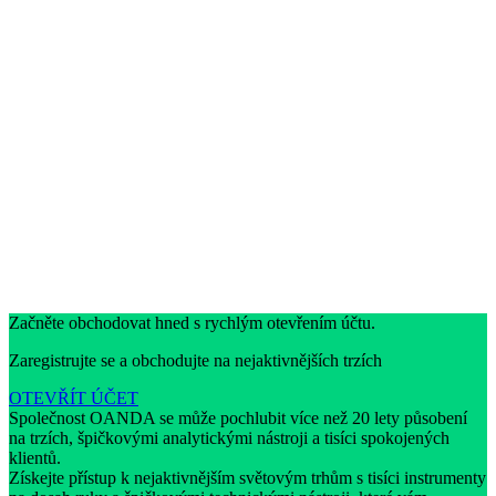
Začněte obchodovat hned s rychlým otevřením účtu.
Zaregistrujte se a obchodujte na nejaktivnějších trzích
OTEVŘÍT ÚČET
Společnost OANDA se může pochlubit více než 20 lety působení
na trzích, špičkovými analytickými nástroji a tisíci spokojených
klientů.
Získejte přístup k nejaktivnějším světovým trhům s tisíci instrumenty