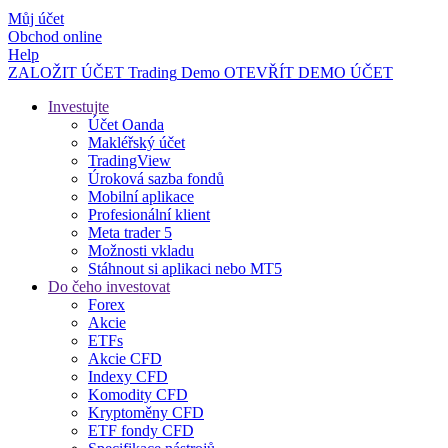
Můj účet
Obchod online
Help
ZALOŽIT ÚČET
Trading
Demo
OTEVŘÍT DEMO ÚČET
Investujte
Účet Oanda
Makléřský účet
TradingView
Úroková sazba fondů
Mobilní aplikace
Profesionální klient
Meta trader 5
Možnosti vkladu
Stáhnout si aplikaci nebo MT5
Do čeho investovat
Forex
Akcie
ETFs
Akcie CFD
Indexy CFD
Komodity CFD
Kryptoměny CFD
ETF fondy CFD