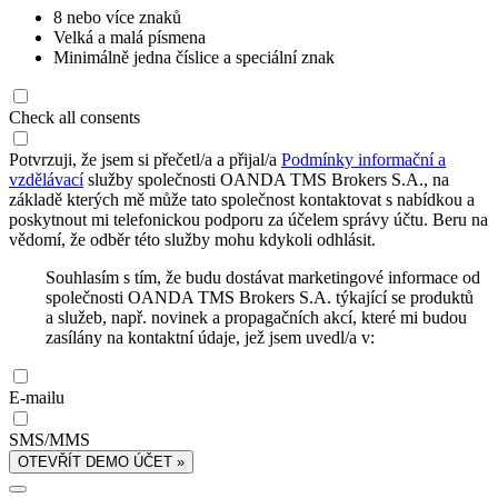
8 nebo více znaků
Velká a malá písmena
Minimálně jedna číslice a speciální znak
Check all consents
Potvrzuji, že jsem si přečetl/a a přijal/a
Podmínky informační a
vzdělávací
služby společnosti OANDA TMS Brokers S.A., na
základě kterých mě může tato společnost kontaktovat s nabídkou a
poskytnout mi telefonickou podporu za účelem správy účtu. Beru na
vědomí, že odběr této služby mohu kdykoli odhlásit.
Souhlasím s tím, že budu dostávat marketingové informace od
společnosti OANDA TMS Brokers S.A. týkající se produktů
a služeb, např. novinek a propagačních akcí, které mi budou
zasílány na kontaktní údaje, jež jsem uvedl/a v:
E-mailu
SMS/MMS
OTEVŘÍT DEMO ÚČET »