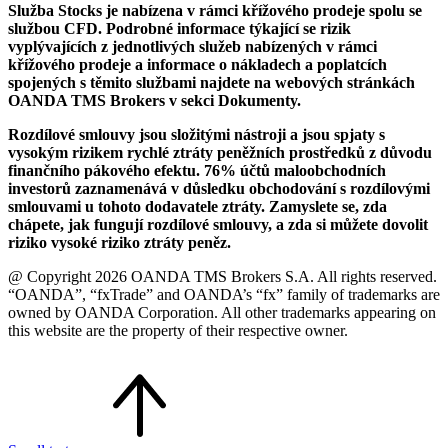
Služba Stocks je nabízena v rámci křížového prodeje spolu se
službou CFD. Podrobné informace týkající se rizik
vyplývajících z jednotlivých služeb nabízených v rámci
křížového prodeje a informace o nákladech a poplatcích
spojených s těmito službami najdete na webových stránkách
OANDA TMS Brokers v sekci Dokumenty.
Rozdílové smlouvy jsou složitými nástroji a jsou spjaty s
vysokým rizikem rychlé ztráty peněžních prostředků z důvodu
finančního pákového efektu. 76% účtů maloobchodních
investorů zaznamenává v důsledku obchodování s rozdílovými
smlouvami u tohoto dodavatele ztráty. Zamyslete se, zda
chápete, jak fungují rozdílové smlouvy, a zda si můžete dovolit
riziko vysoké riziko ztráty peněz.
@ Copyright 2026 OANDA TMS Brokers S.A. All rights reserved.
“OANDA”, “fxTrade” and OANDA’s “fx” family of trademarks are
owned by OANDA Corporation. All other trademarks appearing on
this website are the property of their respective owner.