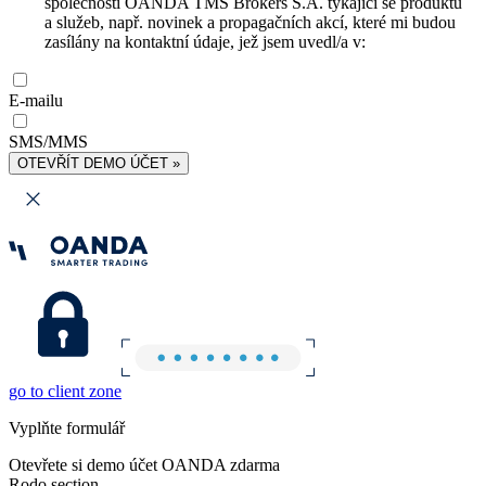
společnosti OANDA TMS Brokers S.A. týkající se produktů
a služeb, např. novinek a propagačních akcí, které mi budou
zasílány na kontaktní údaje, jež jsem uvedl/a v:
E-mailu
SMS/MMS
OTEVŘÍT DEMO ÚČET »
go to client zone
Vyplňte formulář
Otevřete si demo účet OANDA zdarma
Rodo section