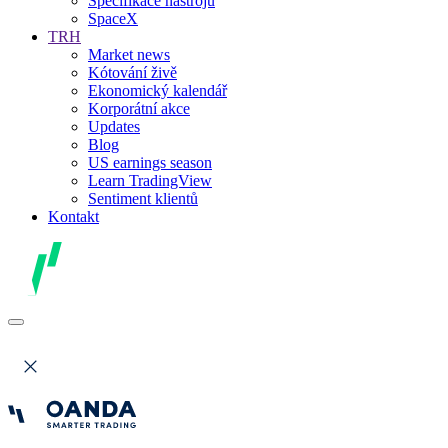
Specifikace nástrojů
SpaceX
TRH
Market news
Kótování živě
Ekonomický kalendář
Korporátní akce
Updates
Blog
US earnings season
Learn TradingView
Sentiment klientů
Kontakt