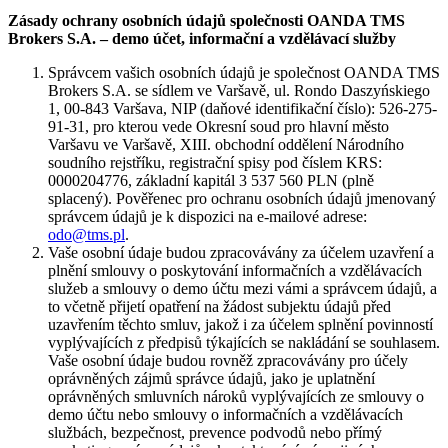
Zásady ochrany osobních údajů společnosti OANDA TMS
Brokers S.A. – demo účet, informační a vzdělávací služby
Správcem vašich osobních údajů je společnost OANDA TMS
Brokers S.A. se sídlem ve Varšavě, ul. Rondo Daszyńskiego
1, 00-843 Varšava, NIP (daňové identifikační číslo): 526-275-
91-31, pro kterou vede Okresní soud pro hlavní město
Varšavu ve Varšavě, XIII. obchodní oddělení Národního
soudního rejstříku, registrační spisy pod číslem KRS:
0000204776, základní kapitál 3 537 560 PLN (plně
splacený). Pověřenec pro ochranu osobních údajů jmenovaný
správcem údajů je k dispozici na e-mailové adrese:
odo@tms.pl
.
Vaše osobní údaje budou zpracovávány za účelem uzavření a
plnění smlouvy o poskytování informačních a vzdělávacích
služeb a smlouvy o demo účtu mezi vámi a správcem údajů, a
to včetně přijetí opatření na žádost subjektu údajů před
uzavřením těchto smluv, jakož i za účelem splnění povinností
vyplývajících z předpisů týkajících se nakládání se souhlasem.
Vaše osobní údaje budou rovněž zpracovávány pro účely
oprávněných zájmů správce údajů, jako je uplatnění
oprávněných smluvních nároků vyplývajících ze smlouvy o
demo účtu nebo smlouvy o informačních a vzdělávacích
službách, bezpečnost, prevence podvodů nebo přímý