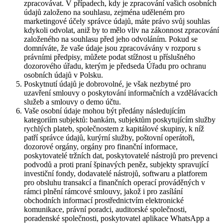
zpracovávat. V případech, kdy je zpracování vašich osobních
údajů založeno na souhlasu, zejména uděleném pro
marketingové účely správce údajů, máte právo svůj souhlas
kdykoli odvolat, aniž by to mělo vliv na zákonnost zpracování
založeného na souhlasu před jeho odvoláním. Pokud se
domníváte, že vaše údaje jsou zpracovávány v rozporu s
právními předpisy, můžete podat stížnost u příslušného
dozorového úřadu, kterým je předseda Úřadu pro ochranu
osobních údajů v Polsku.
Poskytnutí údajů je dobrovolné, je však nezbytné pro
uzavření smlouvy o poskytování informačních a vzdělávacích
služeb a smlouvy o demo účtu.
Vaše osobní údaje mohou být předány následujícím
kategoriím subjektů: bankám, subjektům poskytujícím služby
rychlých plateb, společnostem z kapitálové skupiny, k níž
patří správce údajů, kurýrní služby, poštovní operátoři,
dozorové orgány, orgány pro finanční informace,
poskytovatelé tržních dat, poskytovatelé nástrojů pro prevenci
podvodů a proti praní špinavých peněz, subjekty spravující
investiční fondy, dodavatelé nástrojů, softwaru a platforem
pro obsluhu transakcí a finančních operací prováděných v
rámci plnění rámcové smlouvy, jakož i pro zasílání
obchodních informací prostřednictvím elektronické
komunikace, právní poradci, auditorské společnosti,
poradenské společnosti, poskytovatel aplikace WhatsApp a