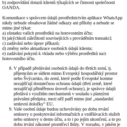
b) zodpovídání dotazů klientů týkajících se činnosti společnosti
OANDA.
Komunikace s správcem údajů prostřednictvím aplikace WhatsApp
nikdy nebude obsahovat žádné odkazy ani přílohy a nebude se
mimo jiné týkat:
a) zůstatku vašich prostředků na hotovostním účtu;
b) jakýchkoli záležitostí souvisejících s prováděním transakcí;
c) zadávání nebo úprav příkazů;
d) změny nebo aktualizace osobních údajů klienta;
e) zadávání pokynů k vkladu nebo výběru prostředků na/z
hotovostního účtu.
V případě předávání osobních údajů do třetích zemí, tj.
příjemcům se sídlem mimo Evropský hospodářský prostor
nebo Švýcarsko, do zemí, které podle Evropské komise
nezajišťují dostatečnou ochranu údajů (třetí země, které
nezajišťují přiměřenou úroveň ochrany), je správce údajů
předává s využitím mechanismů v souladu s platnými
právními předpisy, mezi něž patří mimo jiné „standardní
smluvní doložky“ EU.
Vaše osobní údaje budou uchovávány po dobu trvání
smlouvy o poskytování informačních a vzdělávacích služeb
nebo smlouvy o demo účtu, a to i po jejím ukončení, a to po
dobu trvání zákonné promlčecí lhůty. V rozsahu, v jakém je