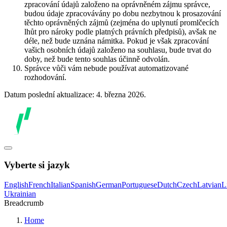
zpracování údajů založeno na oprávněném zájmu správce,
budou údaje zpracovávány po dobu nezbytnou k prosazování
těchto oprávněných zájmů (zejména do uplynutí promlčecích
lhůt pro nároky podle platných právních předpisů), avšak ne
déle, než bude uznána námitka. Pokud je však zpracování
vašich osobních údajů založeno na souhlasu, bude trvat do
doby, než bude tento souhlas účinně odvolán.
Správce vůči vám nebude používat automatizované
rozhodování.
Datum poslední aktualizace: 4. března 2026.
Vyberte si jazyk
English
French
Italian
Spanish
German
Portuguese
Dutch
Czech
Latvian
L
Ukrainian
Breadcrumb
Home