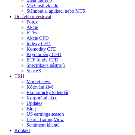
Meta trader 5
Možnosti vkladu
Stáhnout si aplikaci nebo MT5
Do čeho investovat
Forex
Akcie
ETFs
Akcie CFD
Indexy CFD
Komodity CFD
Kryptoměny CFD
ETF fondy CFD
Specifikace nástrojů
SpaceX
TRH
Market news
Kótování živě
Ekonomický kalendář
Korporátní akce
Updates
Blog
US earnings season
Learn TradingView
Sentiment klientů
Kontakt