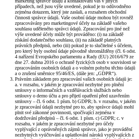
marketing správce údajů a kontaktování vás v jiných
případech, než jsou výše uvedené, pokud je to odůvodněno
zejména dotazem, který jste zaslali, a rozsahem obchodní
činnosti správce údajů. Vaše osobní údaje mohou být rovněž
zpracovávány pro marketingové účely na základě vašeho
souhlasu uděleného správci údajů. Zpracování pro jiné než
výše uvedené účely může být prováděno: (i) na základě
získání dodatečného souhlasu, (ii) na základě platných
právních předpisů, nebo (iii) pokud je to slučitelné s účelem,
pro který byly osobní údaje původně shromážděny (čl. 6 odst.
4 nařízení Evropského parlamentu a Rady (EU) 2016/679 ze
dne 27. dubna 2016 o ochraně fyzických osob v souvislosti se
zpracováním osobních údajů a o volném pohybu těchto údajů
a o zrušení směrnice 95/46/ES, (dále jen: „GDPR“).
Právním základem pro zpracování vašich osobních údajů je:
a. v rozsahu, v jakém je zpracování nezbytné pro plnění
smlouvy o informačních a vzdělávacích službách nebo
smlouvy o demo účtu a pro přijetí opatření před uzavřením
smlouvy – čl. 6 odst. 1 písm. b) GDPR; b. v rozsahu, v jakém
je zpracování údajů nezbytné pro to, aby správce údajů mohl
plnit své zákonné povinnosti, spočívající zejména v
dodržování předpisů – čl. 6 odst. 1 písm. c) GDPR; c. v
rozsahu, v jakém je zpracování nezbytné pro účely
vyplývající z oprávněných zájmů správce, jako je provádění
nezbytných vyúčtování a uplatňování nároků vyplývajících z