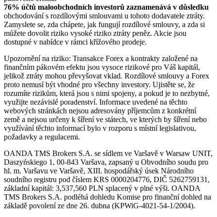
76% účtů maloobchodních investorů zaznamenává v důsledku
obchodování s rozdílovými smlouvami u tohoto dodavatele ztráty.
Zamyslete se, zda chápete, jak fungují rozdílové smlouvy, a zda si
můžete dovolit riziko vysoké riziko ztráty peněz. Akcie jsou
dostupné v nabídce v rámci křížového prodeje.
Upozornění na riziko: Transakce Forex a kontrakty založené na
finančním pákovém efektu jsou vysoce rizikové pro Váš kapitál,
jelikož ztráty mohou převyšovat vklad. Rozdílové smlouvy a Forex
proto nemusí být vhodné pro všechny investory. Ujistěte se, že
rozumíte rizikům, která jsou s nimi spojeny, a pokud je to nezbytné,
využijte nezávislé poradenství. Informace uvedené na těchto
webových stránkách nejsou adresovány příjemcům z konkrétní
země a nejsou určeny k šíření ve státech, ve kterých by šíření nebo
využívání těchto informací bylo v rozporu s místní legislativou,
požadavky a regulacemi.
OANDA TMS Brokers S.A. se sídlem ve Varšavě v Warsaw UNIT,
Daszyńskiego 1, 00-843 Varšava, zapsaný u Obvodního soudu pro
hl. m. Varšavu ve Varšavě, XIII. hospodářský úsek Národního
soudního registru pod číslem KRS 0000204776, DIČ 5262759131,
základní kapitál: 3,537,560 PLN splacený v plné výši. OANDA
TMS Brokers S.A. podléhá dohledu Komise pro finanční dohled na
základě povolení ze dne 26. dubna (KPWiG-4021-54-1/2004).