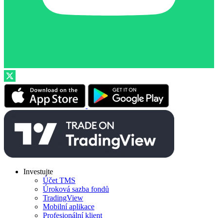
Investujte
Účet TMS
Úroková sazba fondů
TradingView
Mobilní aplikace
Profesionální klient