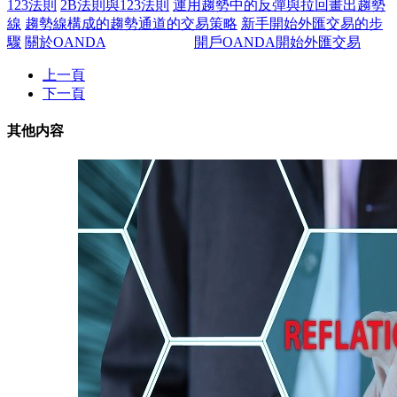
123法則
2B法則與123法則
運用趨勢中的反彈與拉回畫出趨勢
線
趨勢線構成的趨勢通道的交易策略
新手開始外匯交易的步
驟
關於OANDA
開戶OANDA開始外匯交易
上一頁
下一頁
其他内容