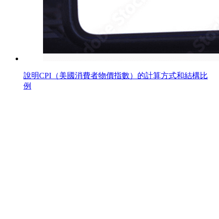
說明CPI（美國消費者物價指數）的計算方式和結構比
例
開戶
登入
首頁
研究所
StockQ
分析師專欄
獨有指標
學習交易
MT5教學
TradingView使用方法
專屬交易軟體教學
技術分析教學