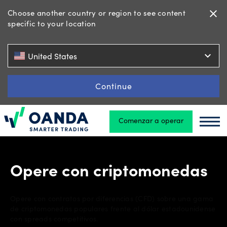
Choose another country or region to see content
close
specific to your location
Operaciones
expand_more
United States
Plataformas
Continue
Comenzar a operar
Oanda
Herramientas
Oand
y recursos
Opere con criptomonedas
Tipos
de
Opere con contratos por diferencias (CFD) sobre una gama
cuenta
de criptomonedas populares frente al dólar estadounidense
con spreads competitivos.