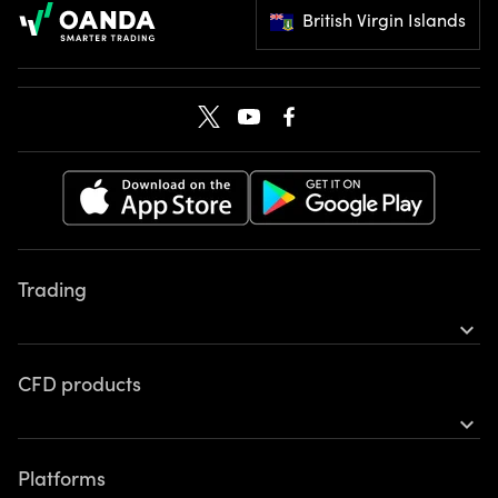
British Virgin Islands
Trading
expand_more
Product
CFD products
Platforms
expand_more
Tools
Forex
Learn
Platforms
Indices