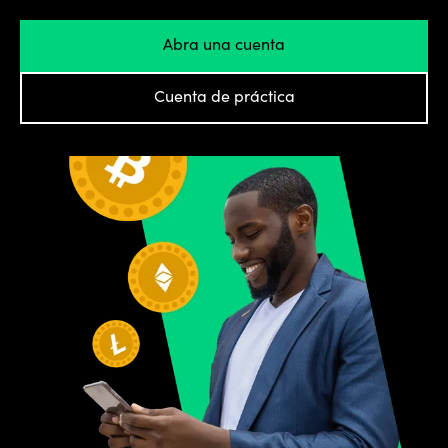
Soporte
Abra una cuenta
de la
cuenta
Cuenta de práctica
Explorar
más
Ayuda
Ofertas
Información
legal
Iniciar sesión