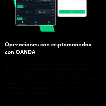
Operaciones con criptomonedas
con OANDA
Mientras que las monedas o tokens implican comprar una
fracción de, digamos, Bitcoin y mantener esa inversión en
una billetera digital hasta que desee vender, las
criptomonedas en forma de contratos por diferencias (CFD)
se negocian contra el dólar estadounidense, de la misma
manera que operaría con contratos por diferencias (CFD)
del mercado de divisas (forex).
Puede operar con todos los grandes nombres de las criptos
en MT5. Disfrutará de diseños personalizables, gráficos para