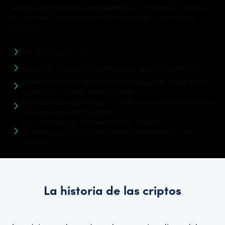
operar, una gama de complementos, una interfaz intuitiva y
mucho más. Disponible en cuentas reales y cuentas de
práctica.
Posición larga o corta
Opere sin poseer la moneda con la que está operando
Espere volatilidad: las criptomonedas suelen moverse más
rápido que las divisas tradicionales
Operaciones las 24 horas, los 7 días de la semana, cuando
los mercados están abiertos
Los contratos por diferencias (CFD) utilizan
apalancamiento, lo que aumenta los beneficios y las
pérdidas
La historia de las criptos