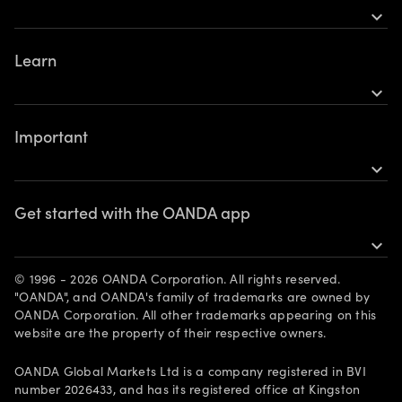
Legal documents
expand_more
Metals
TradingView
Support
Shares
Learn
Mobile
Commodities
expand_more
Metatrader 5
Introduction to leverage trading
Cryptocurrencies
Important
Fundamental analysis
expand_more
Technical analysis
See all legal documents
Indicators & oscillators
Get started with the OANDA app
Webinars and events
expand_more
Download on the App Store
© 1996 - 2026 OANDA Corporation. All rights reserved.
Get it on Google Play
"OANDA", and OANDA's family of trademarks are owned by
OANDA Corporation. All other trademarks appearing on this
website are the property of their respective owners.
OANDA Global Markets Ltd is a company registered in BVI
number 2026433, and has its registered office at Kingston