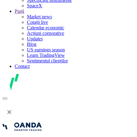
Specificații instrumente
SpaceX
Piață
Market news
Cotații live
Calendar economic
Acțiuni corporative
Updates
Blog
US earnings season
Learn TradingView
Sentimentul clienților
Contact