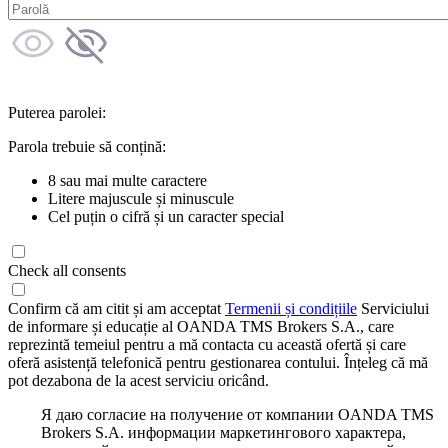
Puterea parolei:
Parola trebuie să conțină:
8 sau mai multe caractere
Litere majuscule și minuscule
Cel puțin o cifră și un caracter special
Check all consents
Confirm că am citit și am acceptat
Termenii și condițiile
Serviciului
de informare și educație al OANDA TMS Brokers S.A., care
reprezintă temeiul pentru a mă contacta cu această ofertă și care
oferă asistență telefonică pentru gestionarea contului. Înțeleg că mă
pot dezabona de la acest serviciu oricând.
Я даю согласие на получение от компании OANDA TMS
Brokers S.A. информации маркетингового характера,