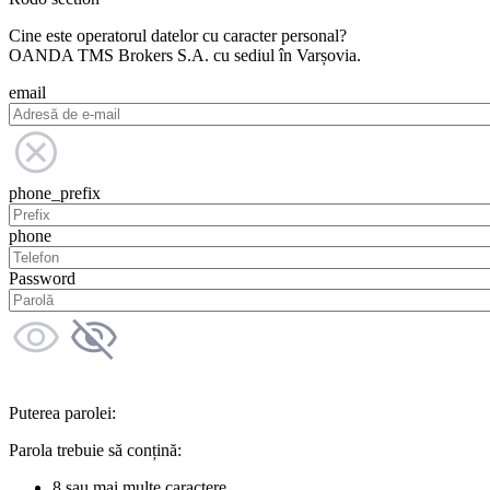
Cine este operatorul datelor cu caracter personal?
OANDA TMS Brokers S.A. cu sediul în Varșovia.
email
phone_prefix
phone
Password
Puterea parolei:
Parola trebuie să conțină:
8 sau mai multe caractere