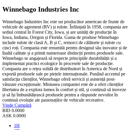
Winnebago Industries Inc
Winnebago Industries Inc este un producător american de frunte de
vehicule de agrement (RV) și rulote. Înființată în 1958, compania are
sediul central în Forest City, Iowa, și are unități de producție în
Iowa, Indiana, Oregon și Florida. Gama de produse Winnebago
include rulote de clasă A, B și C, remorci de călătorie și rulote cu
cinci roți. Compania este renumită pentru designul său inovator și de
înaltă calitate și a primit numeroase distincții pentru produsele sale.
Winnebago se angajează să respecte principiile durabilității și a
implementat practici ecologice în procesele sale de producție.
Compania are o rețea solidă de distribuitori în America de Nord și
exportă produsele sale pe piețele internaționale. Punând accentul pe
satisfacția clienților, Winnebago oferă servicii și asistență post-
vânzare excepționale. Misiunea companiei este de a oferi clienților
libertatea de a explora lumea în confort și stil, și continuă să inoveze
și să își îmbunătățească produsele pentru a răspunde nevoilor în
continuă evoluție ale pasionaților de vehicule recreative.
Vinde
Cumpără
BID
0.0000
ASK
0.0000
1H