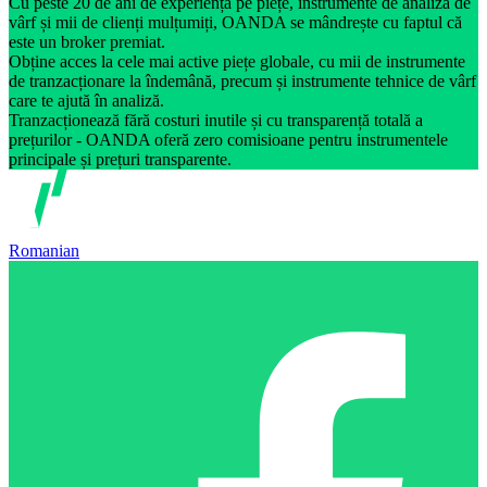
Cu peste 20 de ani de experiență pe piețe, instrumente de analiză de
vârf și mii de clienți mulțumiți, OANDA se mândrește cu faptul că
este un broker premiat.
Obține acces la cele mai active piețe globale, cu mii de instrumente
de tranzacționare la îndemână, precum și instrumente tehnice de vârf
care te ajută în analiză.
Tranzacționează fără costuri inutile și cu transparență totală a
prețurilor - OANDA oferă zero comisioane pentru instrumentele
principale și prețuri transparente.
Romanian