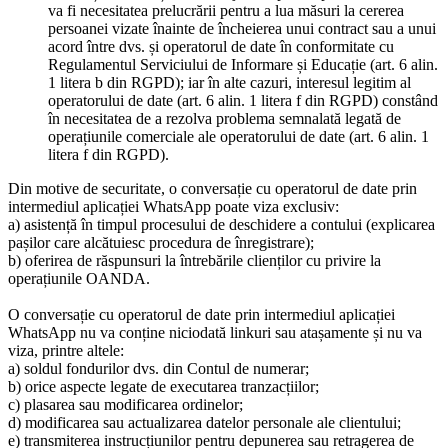
va fi necesitatea prelucrării pentru a lua măsuri la cererea
persoanei vizate înainte de încheierea unui contract sau a unui
acord între dvs. și operatorul de date în conformitate cu
Regulamentul Serviciului de Informare și Educație (art. 6 alin.
1 litera b din RGPD); iar în alte cazuri, interesul legitim al
operatorului de date (art. 6 alin. 1 litera f din RGPD) constând
în necesitatea de a rezolva problema semnalată legată de
operațiunile comerciale ale operatorului de date (art. 6 alin. 1
litera f din RGPD).
Din motive de securitate, o conversație cu operatorul de date prin
intermediul aplicației WhatsApp poate viza exclusiv:
a) asistență în timpul procesului de deschidere a contului (explicarea
pașilor care alcătuiesc procedura de înregistrare);
b) oferirea de răspunsuri la întrebările clienților cu privire la
operațiunile OANDA.
O conversație cu operatorul de date prin intermediul aplicației
WhatsApp nu va conține niciodată linkuri sau atașamente și nu va
viza, printre altele:
a) soldul fondurilor dvs. din Contul de numerar;
b) orice aspecte legate de executarea tranzacțiilor;
c) plasarea sau modificarea ordinelor;
d) modificarea sau actualizarea datelor personale ale clientului;
e) transmiterea instrucțiunilor pentru depunerea sau retragerea de