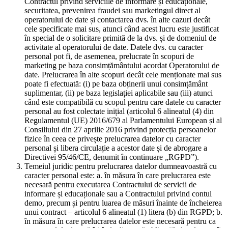
Contractul privind serviciile de informare și educaționale,
securitatea, prevenirea fraudei sau marketingul direct al
operatorului de date și contactarea dvs. în alte cazuri decât
cele specificate mai sus, atunci când acest lucru este justificat
în special de o solicitare primită de la dvs. și de domeniul de
activitate al operatorului de date. Datele dvs. cu caracter
personal pot fi, de asemenea, prelucrate în scopuri de
marketing pe baza consimțământului acordat Operatorului de
date. Prelucrarea în alte scopuri decât cele menționate mai sus
poate fi efectuată: (i) pe baza obținerii unui consimțământ
suplimentar, (ii) pe baza legislației aplicabile sau (iii) atunci
când este compatibilă cu scopul pentru care datele cu caracter
personal au fost colectate inițial (articolul 6 alineatul (4) din
Regulamentul (UE) 2016/679 al Parlamentului European și al
Consiliului din 27 aprilie 2016 privind protecția persoanelor
fizice în ceea ce privește prelucrarea datelor cu caracter
personal și libera circulație a acestor date și de abrogare a
Directivei 95/46/CE, denumit în continuare „RGPD”).
Temeiul juridic pentru prelucrarea datelor dumneavoastră cu
caracter personal este: a. în măsura în care prelucrarea este
necesară pentru executarea Contractului de servicii de
informare și educaționale sau a Contractului privind contul
demo, precum și pentru luarea de măsuri înainte de încheierea
unui contract – articolul 6 alineatul (1) litera (b) din RGPD; b.
în măsura în care prelucrarea datelor este necesară pentru ca