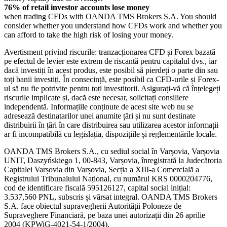
76% of retail investor accounts lose money
when trading CFDs with OANDA TMS Brokers S.A. You should
consider whether you understand how CFDs work and whether you
can afford to take the high risk of losing your money.
Avertisment privind riscurile: tranzacționarea CFD și Forex bazată
pe efectul de levier este extrem de riscantă pentru capitalul dvs., iar
dacă investiți în acest produs, este posibil să pierdeți o parte din sau
toți banii investiți. În consecință, este posibil ca CFD-urile și Forex-
ul să nu fie potrivite pentru toți investitorii. Asigurați-vă că înțelegeți
riscurile implicate și, dacă este necesar, solicitați consiliere
independentă. Informațiile conținute de acest site web nu se
adresează destinatarilor unei anumite țări și nu sunt destinate
distribuirii în țări în care distribuirea sau utilizarea acestor informații
ar fi incompatibilă cu legislația, dispozițiile și reglementările locale.
OANDA TMS Brokers S.A., cu sediul social în Varșovia, Varșovia
UNIT, Daszyńskiego 1, 00-843, Varșovia, înregistrată la Judecătoria
Capitalei Varșovia din Varșovia, Secția a XIII-a Comercială a
Registrului Tribunalului Național, cu numărul KRS 0000204776,
cod de identificare fiscală 595126127, capital social inițial:
3.537,560 PNL, subscris și vărsat integral. OANDA TMS Brokers
S.A. face obiectul supravegherii Autorității Poloneze de
Supraveghere Financiară, pe baza unei autorizații din 26 aprilie
2004 (KPWiG-4021-54-1/2004).