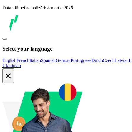
Data ultimei actualizări: 4 martie 2026.
Select your language
English
French
Italian
Spanish
German
Portuguese
Dutch
Czech
Latvian
L
Ukrainian
×