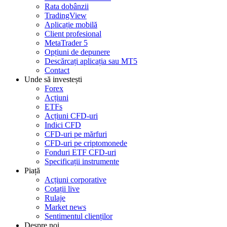
Rata dobânzii
TradingView
Aplicație mobilă
Client profesional
MetaTrader 5
Opțiuni de depunere
Descărcați aplicația sau MT5
Contact
Unde să investești
Forex
Acțiuni
ETFs
Acțiuni CFD-uri
Indici CFD
CFD-uri pe mărfuri
CFD-uri pe criptomonede
Fonduri ETF CFD-uri
Specificații instrumente
Piață
Acțiuni corporative
Cotații live
Rulaje
Market news
Sentimentul clienților
Despre noi