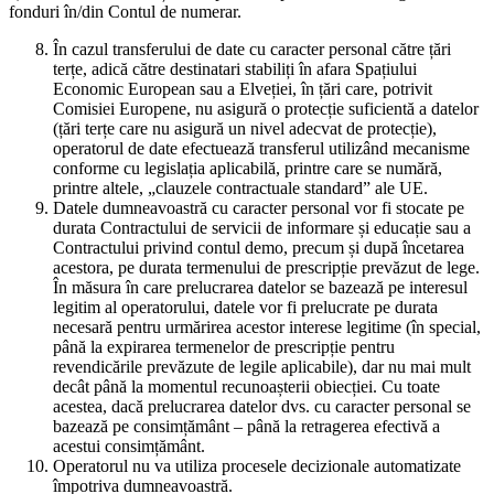
fonduri în/din Contul de numerar.
În cazul transferului de date cu caracter personal către țări
terțe, adică către destinatari stabiliți în afara Spațiului
Economic European sau a Elveției, în țări care, potrivit
Comisiei Europene, nu asigură o protecție suficientă a datelor
(țări terțe care nu asigură un nivel adecvat de protecție),
operatorul de date efectuează transferul utilizând mecanisme
conforme cu legislația aplicabilă, printre care se numără,
printre altele, „clauzele contractuale standard” ale UE.
Datele dumneavoastră cu caracter personal vor fi stocate pe
durata Contractului de servicii de informare și educație sau a
Contractului privind contul demo, precum și după încetarea
acestora, pe durata termenului de prescripție prevăzut de lege.
În măsura în care prelucrarea datelor se bazează pe interesul
legitim al operatorului, datele vor fi prelucrate pe durata
necesară pentru urmărirea acestor interese legitime (în special,
până la expirarea termenelor de prescripție pentru
revendicările prevăzute de legile aplicabile), dar nu mai mult
decât până la momentul recunoașterii obiecției. Cu toate
acestea, dacă prelucrarea datelor dvs. cu caracter personal se
bazează pe consimțământ – până la retragerea efectivă a
acestui consimțământ.
Operatorul nu va utiliza procesele decizionale automatizate
împotriva dumneavoastră.