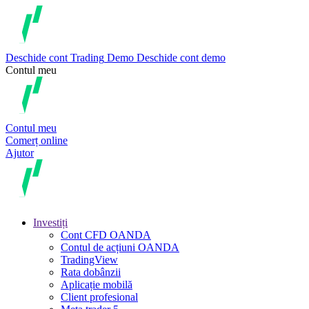
Deschide cont
Trading
Demo
Deschide cont demo
Contul meu
Contul meu
Comerț online
Ajutor
Investiți
Cont CFD OANDA
Contul de acțiuni OANDA
TradingView
Rata dobânzii
Aplicație mobilă
Client profesional