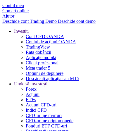
Contul meu
Comerț online
Ajutor
Deschide cont
Trading
Demo
Deschide cont demo
Investiți
Cont CFD OANDA
Contul de acțiuni OANDA
TradingView
Rata dobânzii
Aplicație mobilă
Client profesional
Meta trader 5
Opțiuni de depunere
Descărcați aplicația sau MT5
Unde să investești
Forex
Acțiuni
ETFs
Acțiuni CFD-uri
Indici CFD
CFD-uri pe mărfuri
CFD-uri pe criptomonede
Fonduri ETF CFD-uri