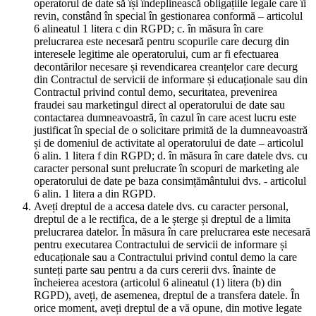
operatorul de date să își îndeplinească obligațiile legale care îi
revin, constând în special în gestionarea conformă – articolul
6 alineatul 1 litera c din RGPD; c. în măsura în care
prelucrarea este necesară pentru scopurile care decurg din
interesele legitime ale operatorului, cum ar fi efectuarea
decontărilor necesare și revendicarea creanțelor care decurg
din Contractul de servicii de informare și educaționale sau din
Contractul privind contul demo, securitatea, prevenirea
fraudei sau marketingul direct al operatorului de date sau
contactarea dumneavoastră, în cazul în care acest lucru este
justificat în special de o solicitare primită de la dumneavoastră
și de domeniul de activitate al operatorului de date – articolul
6 alin. 1 litera f din RGPD; d. în măsura în care datele dvs. cu
caracter personal sunt prelucrate în scopuri de marketing ale
operatorului de date pe baza consimțământului dvs. - articolul
6 alin. 1 litera a din RGPD.
Aveți dreptul de a accesa datele dvs. cu caracter personal,
dreptul de a le rectifica, de a le șterge și dreptul de a limita
prelucrarea datelor. În măsura în care prelucrarea este necesară
pentru executarea Contractului de servicii de informare și
educaționale sau a Contractului privind contul demo la care
sunteți parte sau pentru a da curs cererii dvs. înainte de
încheierea acestora (articolul 6 alineatul (1) litera (b) din
RGPD), aveți, de asemenea, dreptul de a transfera datele. În
orice moment, aveți dreptul de a vă opune, din motive legate