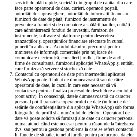
servicii de plăți rapide, societăți din grupul de capital din care
face parte operatorul de date, curieri, operatori poștali,
autorități de supraveghere, autorități de informații financiare,
furnizori de date de piață, furnizori de instrumente de
prevenire a fraudei și de combatere a spălării banilor, entități
care administrează fonduri de investiții, furnizori de
instrumente, software și platforme pentru deservirea
tranzacțiilor și operațiunilor financiare efectuate în cursul
punerii în aplicare a Acordului-cadru, precum și pentru
trimiterea de informații comerciale prin mijloace de
comunicare electronică, consilieri juridici, firme de audit,
firme de consultanță, furnizorul aplicației WhatsApp și entități
care furnizează servere și stochează date.
Contactul cu operatorul de date prin intermediul aplicației
WhatsApp poate fi inițiat de dumneavoastră sau de către
operatorul de date, în cazul în care este necesar să vă
contacteze pentru a finaliza procesul de deschidere a contului
(cont activ). În consecință, datele dumneavoastră cu caracter
personal pot fi transmise operatorului de date (în funcție de
setările de confidențialitate din aplicația WhatsApp) sub forma
fotografiei de profil și a numărului de telefon. Operatorul de
date vă poate solicita să furnizați alte date cu caracter personal
numai atunci când este necesar pentru a răspunde la întrebarea
dvs. sau pentru a gestiona problema la care se referă contactul.
În funcție de situație, temeiul juridic pentru prelucrarea datelor