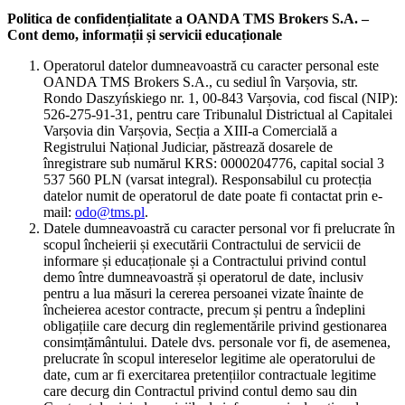
Politica de confidențialitate a OANDA TMS Brokers S.A. –
Cont demo, informații și servicii educaționale
Operatorul datelor dumneavoastră cu caracter personal este
OANDA TMS Brokers S.A., cu sediul în Varșovia, str.
Rondo Daszyńskiego nr. 1, 00-843 Varșovia, cod fiscal (NIP):
526-275-91-31, pentru care Tribunalul Districtual al Capitalei
Varșovia din Varșovia, Secția a XIII-a Comercială a
Registrului Național Judiciar, păstrează dosarele de
înregistrare sub numărul KRS: 0000204776, capital social 3
537 560 PLN (varsat integral). Responsabilul cu protecția
datelor numit de operatorul de date poate fi contactat prin e-
mail:
odo@tms.pl
.
Datele dumneavoastră cu caracter personal vor fi prelucrate în
scopul încheierii și executării Contractului de servicii de
informare și educaționale și a Contractului privind contul
demo între dumneavoastră și operatorul de date, inclusiv
pentru a lua măsuri la cererea persoanei vizate înainte de
încheierea acestor contracte, precum și pentru a îndeplini
obligațiile care decurg din reglementările privind gestionarea
consimțământului. Datele dvs. personale vor fi, de asemenea,
prelucrate în scopul intereselor legitime ale operatorului de
date, cum ar fi exercitarea pretențiilor contractuale legitime
care decurg din Contractul privind contul demo sau din