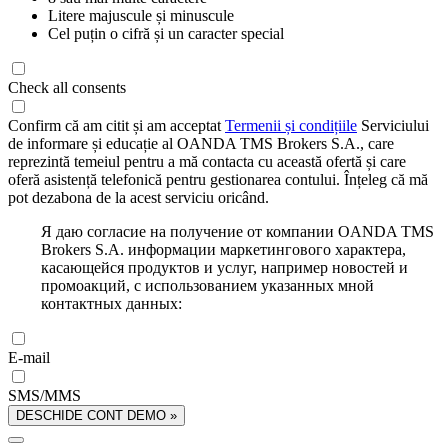
Litere majuscule și minuscule
Cel puțin o cifră și un caracter special
Check all consents
Confirm că am citit și am acceptat
Termenii și condițiile
Serviciului
de informare și educație al OANDA TMS Brokers S.A., care
reprezintă temeiul pentru a mă contacta cu această ofertă și care
oferă asistență telefonică pentru gestionarea contului. Înțeleg că mă
pot dezabona de la acest serviciu oricând.
Я даю согласие на получение от компании OANDA TMS
Brokers S.A. информации маркетингового характера,
касающейся продуктов и услуг, например новостей и
промоакций, с использованием указанных мной
контактных данных:
E-mail
SMS/MMS
DESCHIDE CONT DEMO »