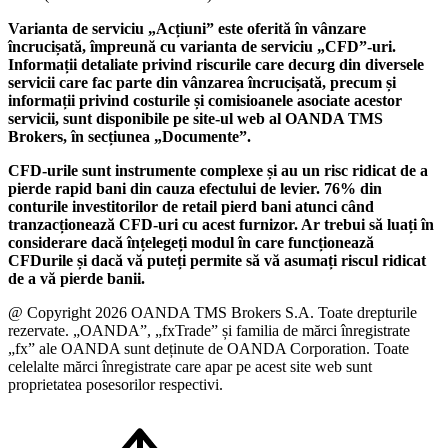
Varianta de serviciu „Acțiuni” este oferită în vânzare
încrucișată, împreună cu varianta de serviciu „CFD”-uri.
Informații detaliate privind riscurile care decurg din diversele
servicii care fac parte din vânzarea încrucișată, precum și
informații privind costurile și comisioanele asociate acestor
servicii, sunt disponibile pe site-ul web al OANDA TMS
Brokers, în secțiunea „Documente”.
CFD-urile sunt instrumente complexe și au un risc ridicat de a
pierde rapid bani din cauza efectului de levier. 76% din
conturile investitorilor de retail pierd bani atunci când
tranzacționează CFD-uri cu acest furnizor. Ar trebui să luați în
considerare dacă înțelegeți modul în care funcționează
CFDurile și dacă vă puteți permite să vă asumați riscul ridicat
de a vă pierde banii.
@ Copyright 2026 OANDA TMS Brokers S.A. Toate drepturile
rezervate. „OANDA”, „fxTrade” și familia de mărci înregistrate
„fx” ale OANDA sunt deținute de OANDA Corporation. Toate
celelalte mărci înregistrate care apar pe acest site web sunt
proprietatea posesorilor respectivi.