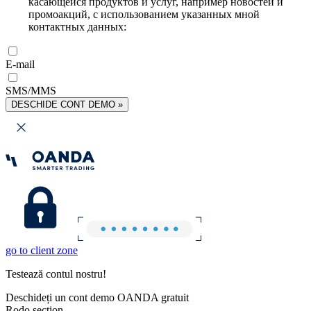
касающейся продуктов и услуг, например новостей и
промоакций, с использованием указанных мной
контактных данных:
E-mail
SMS/MMS
DESCHIDE CONT DEMO »
go to client zone
Testează contul nostru!
Deschideți un cont demo OANDA gratuit
Rodo section