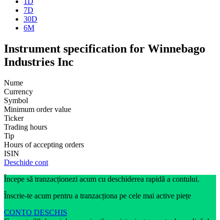
1D
7D
30D
6M
Instrument specification for Winnebago
Industries Inc
Nume
Currency
Symbol
Minimum order value
Ticker
Trading hours
Tip
Hours of accepting orders
ISIN
Deschide cont
Începe să tranzacționezi acum cu deschiderea rapidă a contului.
Înscrie-te acum pentru a tranzacționa pe cele mai active piețe
CONTO DESCHIS