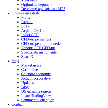
Meta trader 5
Opțiuni de depunere
Descărcați aplicația sau MT5
Unde să investești
Forex
Acțiuni
ETFs
Acțiuni CFD-uri
Indici CFD
CFD-uri pe mărfuri
CFD-uri pe criptomonede
Fonduri ETF CFD-uri
Specificații instrumente
SpaceX
Piață
Market news
Cotații live
Calendar economic
Acțiuni corporative
Updates
Blog
US earnings season
Learn TradingView
Sentimentul clienților
Contact