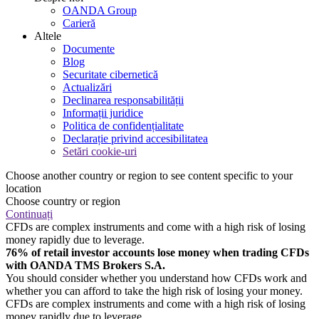
OANDA Group
Carieră
Altele
Documente
Blog
Securitate cibernetică
Actualizări
Declinarea responsabilității
Informații juridice
Politica de confidențialitate
Declarație privind accesibilitatea
Setări cookie-uri
Choose another country or region to see content specific to your
location
Choose country or region
Continuați
CFDs are complex instruments and come with a high risk of losing
money rapidly due to leverage.
76% of retail investor accounts lose money when trading CFDs
with OANDA TMS Brokers S.A.
You should consider whether you understand how CFDs work and
whether you can afford to take the high risk of losing your money.
CFDs are complex instruments and come with a high risk of losing
money rapidly due to leverage.