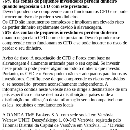
76% das contas de pequenos investidores perdem dinheiro
quando negoceiam CFD com este prestador.
Deverá ponderar se compreende como funcionam os CFD e se pode
incorrer no risco de perder o seu dinheiro.
Os CFD são instrumentos complexos e implicam um elevado risco
de perder dinheiro rapidamente devido à alavancagem.
76% das contas de pequenos investidores perdem dinheiro
quando negoceiam CFD com este prestador. Deverá ponderar se
compreende como funcionam os CFD e se pode incorrer no risco de
perder o seu dinheiro.
Aviso de risco: A negociação de CFD e Forex com base na
alavancagem é altamente arriscada para o seu capital. Se investir
neste produto pode perder algum ou todo o dinheiro que investir.
Portanto, os CFD e o Forex podem não ser adequados para todos os
investidores. Certifique-se de que compreende os riscos envolvidos
e, se necessário, procure aconselhamento independente. A
informação contida neste website não se dirige a destinatários de um
país específico e não se destina à distribuição a países onde a
distribuição ou utilização desta informação seria incompatível com
as leis, requisitos e regulamentos locais.
A OANDA TMS Brokers S.A. com sede social em Varsóvia,
Warsaw UNIT, Daszyńskiego 1, 00-843 Varsóvia, registada pelo
Tribunal Distrital da Capital de Varsóvia em Varsóvia, 13.ª Divisão