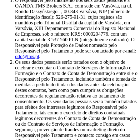
O responsável pelo tratamento dos seus dados pessoais é a
OANDA TMS Brokers S.A., com sede em Varsóvia, na ul.
Rondo Daszyńskiego 1, 00-843 Varsóvia, NIP (número de
identificação fiscal): 526-275-91-31, cujos registos são
mantidos pelo Tribunal Distrital da capital de Varsóvia, em
Varsóvia, XIII Departamento Comercial do Registo Nacional
de Empresas, sob o número KRS: 0000204776, com um
capital social de 3 537 560 PLN (integralmente realizado). O
Responsável pela Proteção de Dados nomeado pelo
Responsável pelo Tratamento pode ser contactado por e-mail:
odo@tms.pl
.
Os seus dados pessoais serão tratados com o objetivo de
celebrar e executar o Contrato de Serviços de Informação e
Formação e o Contrato de Conta de Demonstração entre si e o
Responsável pelo Tratamento, incluindo também a tomada de
medidas a pedido do titular dos dados antes da celebração
destes contratos, bem como para cumprir as obrigações
decorrentes da regulamentação relativa ao tratamento do
consentimento. Os seus dados pessoais serão também tratados
para efeitos dos interesses legítimos do Responsável pelo
Tratamento, tais como o exercício de direitos contratuais
legítimos decorrentes do Contrato de Conta de Demonstração
ou do Contrato de Serviços de Informação e Formação,
segurança, prevenção de fraudes ou marketing direto do
Responsável pelo Tratamento e contacto consigo em casos