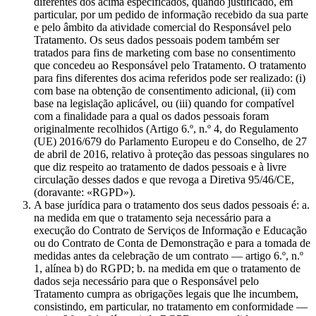
diferentes dos acima especificados, quando justificado, em
particular, por um pedido de informação recebido da sua parte
e pelo âmbito da atividade comercial do Responsável pelo
Tratamento. Os seus dados pessoais podem também ser
tratados para fins de marketing com base no consentimento
que concedeu ao Responsável pelo Tratamento. O tratamento
para fins diferentes dos acima referidos pode ser realizado: (i)
com base na obtenção de consentimento adicional, (ii) com
base na legislação aplicável, ou (iii) quando for compatível
com a finalidade para a qual os dados pessoais foram
originalmente recolhidos (Artigo 6.º, n.º 4, do Regulamento
(UE) 2016/679 do Parlamento Europeu e do Conselho, de 27
de abril de 2016, relativo à proteção das pessoas singulares no
que diz respeito ao tratamento de dados pessoais e à livre
circulação desses dados e que revoga a Diretiva 95/46/CE,
(doravante: «RGPD»).
A base jurídica para o tratamento dos seus dados pessoais é: a.
na medida em que o tratamento seja necessário para a
execução do Contrato de Serviços de Informação e Educação
ou do Contrato de Conta de Demonstração e para a tomada de
medidas antes da celebração de um contrato — artigo 6.º, n.º
1, alínea b) do RGPD; b. na medida em que o tratamento de
dados seja necessário para que o Responsável pelo
Tratamento cumpra as obrigações legais que lhe incumbem,
consistindo, em particular, no tratamento em conformidade —