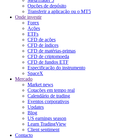
MetaTrader 5
Opções de depósito
Transferir a aplicação ou o MT5
Onde investir
Forex
Ações
ETFs
CFD de ações
CFD de índices
CFD de matérias-primas
CFD de criptomoeda
CFD de fundos ETF
Especificação do instrumento
SpaceX
Mercado
Market news
Cotações em tempo real
Calendário de trading
Eventos corporativos
Updates
Blog
US earnings season
Learn TradingView
Client sentiment
Contacto