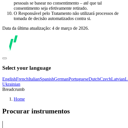
pessoais se basear no consentimento – até que tal
consentimento seja efetivamente retirado.
O Responsável pelo Tratamento não utilizará processos de
tomada de decisão automatizados contra si.
Data da última atualização: 4 de março de 2026.
Select your language
English
French
Italian
Spanish
German
Portuguese
Dutch
Czech
Latvian
L
Ukrainian
Breadcrumb
Home
Procurar instrumentos