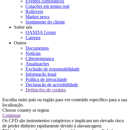
Eventos corporativos
Cotações em tempo real
Rollovers
Market news
Sentimento do cliente
Sobre nós
OANDA Group
Carreira
Outros
Documentos
Notícias
Cibersegurança
Atualizações
Exclusão de responsabilidade
Informação legal
Política de privacidade
Declaração de acessibilidade
Definições de cookies
Escolha outro país ou região para ver conteúdo específico para a sua
localização.
Choose country or region
Continuar
Os CFD são instrumentos complexos e implicam um elevado risco
de perder dinheiro rapidamente devido à alavancagem.