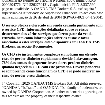
Comercial do Registo do Tribunal Nacional sob o número KRS
0000204776, NIP 5262759131, Capital inicial: PLN 3,537.560
pago na totalidade. A OANDA TMS Brokers S.A. está sujeita à
supervisão da Autoridade de Supervisão Financeira Polaca com base
numa autorização de 26 de abril de 2004 (KPWiG-4021-54-1/2004).
O serviço Stocks é oferecido em venda cruzada juntamente com
o serviço CFD. Informações detalhadas sobre os riscos
decorrentes dos vários serviços que fazem parte da venda
cruzada, bem como informações sobre os custos e taxas
associados a estes serviços, estão disponíveis em OANDA TMS
Brokers, na secção Documentos.
Os CFD são instrumentos complexos e implicam um elevado
risco de perder dinheiro rapidamente devido à alavancagem.
76% das contas de pequenos investidores perdem dinheiro
quando negoceiam CFD com este prestador. Deverá ponderar
se compreende como funcionam os CFD e se pode incorrer no
risco de perder o seu dinheiro.
@ Copyright 2026 OANDA TMS Brokers S.A. All rights reserved.
“OANDA”, “fxTrade” and OANDA’s “fx” family of trademarks are
owned by OANDA Corporation. All other trademarks appearing on
this website are the property of their respective owner.