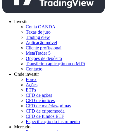
Investir
Conta OANDA
Taxas de juro
TradingView
Aplicação móvel
Cliente profissional
MetaTrader 5
Opções de depósito
Transferir a aplicação ou o MT5
Contacto
Onde investir
Forex
Ações
ETFs
CFD de ações
CFD de índices
CFD de matérias-primas
CFD de criptomoeda
CFD de fundos ETF
Especificação do instrumento
Mercado