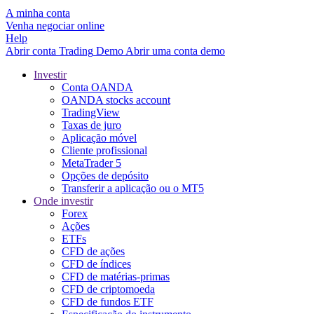
A minha conta
Venha negociar online
Help
Abrir conta
Trading
Demo
Abrir uma conta demo
Investir
Conta OANDA
OANDA stocks account
TradingView
Taxas de juro
Aplicação móvel
Cliente profissional
MetaTrader 5
Opções de depósito
Transferir a aplicação ou o MT5
Onde investir
Forex
Ações
ETFs
CFD de ações
CFD de índices
CFD de matérias-primas
CFD de criptomoeda
CFD de fundos ETF