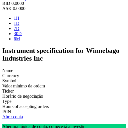
BID
0.0000
ASK
0.0000
1H
1D
7D
30D
6M
Instrument specification for Winnebago
Industries Inc
Name
Currency
Symbol
Valor mínimo da ordem
Ticker
Horário de negociação
Type
Hours of accepting orders
ISIN
Abrir conta
Abertura rápida de conta, comece já a investir