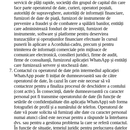
servicii de plăți rapide, societăți din grupul de capital din care
face parte operatorul de date, curieri, operatori poștali,
autorități de supraveghere, autorități de informații financiare,
furnizori de date de piață, furnizori de instrumente de
prevenire a fraudei și de combatere a spălării banilor, entități
care administrează fonduri de investiții, furnizori de
instrumente, software și platforme pentru deservirea
tranzacțiilor și operațiunilor financiare efectuate în cursul
punerii în aplicare a Acordului-cadru, precum și pentru
trimiterea de informații comerciale prin mijloace de
comunicare electronică, consilieri juridici, firme de audit,
firme de consultanță, furnizorul aplicației WhatsApp și entități
care furnizează servere și stochează date.
Contactul cu operatorul de date prin intermediul aplicației
WhatsApp poate fi inițiat de dumneavoastră sau de către
operatorul de date, în cazul în care este necesar să vă
contacteze pentru a finaliza procesul de deschidere a contului
(cont activ). În consecință, datele dumneavoastră cu caracter
personal pot fi transmise operatorului de date (în funcție de
setările de confidențialitate din aplicația WhatsApp) sub forma
fotografiei de profil și a numărului de telefon. Operatorul de
date vă poate solicita să furnizați alte date cu caracter personal
numai atunci când este necesar pentru a răspunde la întrebarea
dvs. sau pentru a gestiona problema la care se referă contactul.
În funcție de situație, temeiul juridic pentru prelucrarea datelor