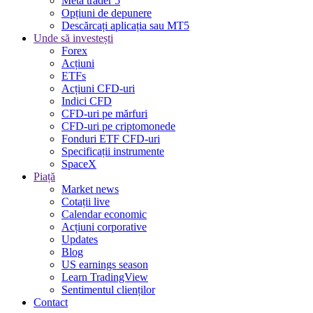
Meta trader 5
Opțiuni de depunere
Descărcați aplicația sau MT5
Unde să investești
Forex
Acțiuni
ETFs
Acțiuni CFD-uri
Indici CFD
CFD-uri pe mărfuri
CFD-uri pe criptomonede
Fonduri ETF CFD-uri
Specificații instrumente
SpaceX
Piață
Market news
Cotații live
Calendar economic
Acțiuni corporative
Updates
Blog
US earnings season
Learn TradingView
Sentimentul clienților
Contact