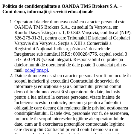
Politica de confidențialitate a OANDA TMS Brokers S.A. –
Cont demo, informații și servicii educaționale
Operatorul datelor dumneavoastră cu caracter personal este
OANDA TMS Brokers S.A., cu sediul în Varșovia, str.
Rondo Daszyńskiego nr. 1, 00-843 Varșovia, cod fiscal (NIP):
526-275-91-31, pentru care Tribunalul Districtual al Capitalei
Varșovia din Varșovia, Secția a XIII-a Comercială a
Registrului Național Judiciar, păstrează dosarele de
înregistrare sub numărul KRS: 0000204776, capital social 3
537 560 PLN (varsat integral). Responsabilul cu protecția
datelor numit de operatorul de date poate fi contactat prin e-
mail:
odo@tms.pl
.
Datele dumneavoastră cu caracter personal vor fi prelucrate în
scopul încheierii și executării Contractului de servicii de
informare și educaționale și a Contractului privind contul
demo între dumneavoastră și operatorul de date, inclusiv
pentru a lua măsuri la cererea persoanei vizate înainte de
încheierea acestor contracte, precum și pentru a îndeplini
obligațiile care decurg din reglementările privind gestionarea
consimțământului. Datele dvs. personale vor fi, de asemenea,
prelucrate în scopul intereselor legitime ale operatorului de
date, cum ar fi exercitarea pretențiilor contractuale legitime
care decurg din Contractul privind contul demo sau din