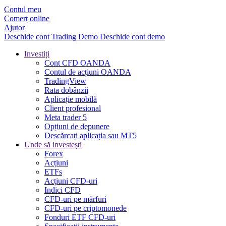
Contul meu
Comerț online
Ajutor
Deschide cont
Trading
Demo
Deschide cont demo
Investiți
Cont CFD OANDA
Contul de acțiuni OANDA
TradingView
Rata dobânzii
Aplicație mobilă
Client profesional
Meta trader 5
Opțiuni de depunere
Descărcați aplicația sau MT5
Unde să investești
Forex
Acțiuni
ETFs
Acțiuni CFD-uri
Indici CFD
CFD-uri pe mărfuri
CFD-uri pe criptomonede
Fonduri ETF CFD-uri