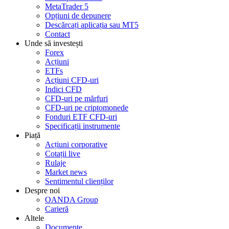
MetaTrader 5
Opțiuni de depunere
Descărcați aplicația sau MT5
Contact
Unde să investești
Forex
Acțiuni
ETFs
Acțiuni CFD-uri
Indici CFD
CFD-uri pe mărfuri
CFD-uri pe criptomonede
Fonduri ETF CFD-uri
Specificații instrumente
Piață
Acțiuni corporative
Cotații live
Rulaje
Market news
Sentimentul clienților
Despre noi
OANDA Group
Carieră
Altele
Documente