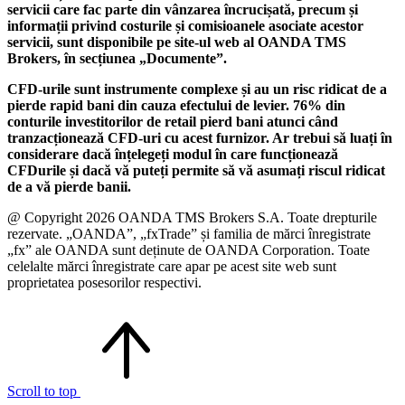
servicii care fac parte din vânzarea încrucișată, precum și
informații privind costurile și comisioanele asociate acestor
servicii, sunt disponibile pe site-ul web al OANDA TMS
Brokers, în secțiunea „Documente”.
CFD-urile sunt instrumente complexe și au un risc ridicat de a
pierde rapid bani din cauza efectului de levier. 76% din
conturile investitorilor de retail pierd bani atunci când
tranzacționează CFD-uri cu acest furnizor. Ar trebui să luați în
considerare dacă înțelegeți modul în care funcționează
CFDurile și dacă vă puteți permite să vă asumați riscul ridicat
de a vă pierde banii.
@ Copyright 2026 OANDA TMS Brokers S.A. Toate drepturile
rezervate. „OANDA”, „fxTrade” și familia de mărci înregistrate
„fx” ale OANDA sunt deținute de OANDA Corporation. Toate
celelalte mărci înregistrate care apar pe acest site web sunt
proprietatea posesorilor respectivi.
Scroll to top