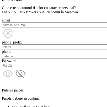
Cine este operatorul datelor cu caracter personal?
OANDA TMS Brokers S.A. cu sediul în Varșovia.
email
phone_prefix
phone
Password
Puterea parolei:
Parola trebuie să conțină:
8 sau mai multe caractere