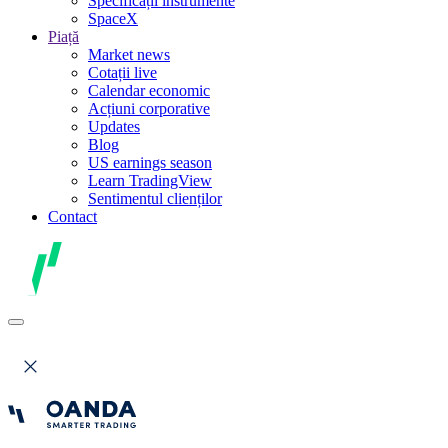
Specificații instrumente
SpaceX
Piață
Market news
Cotații live
Calendar economic
Acțiuni corporative
Updates
Blog
US earnings season
Learn TradingView
Sentimentul clienților
Contact