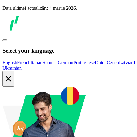
Data ultimei actualizări: 4 martie 2026.
Select your language
English
French
Italian
Spanish
German
Portuguese
Dutch
Czech
Latvian
L
Ukrainian
×