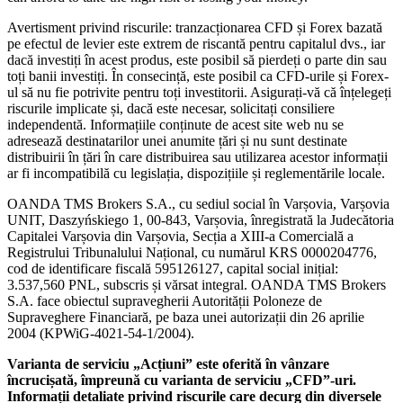
Avertisment privind riscurile: tranzacționarea CFD și Forex bazată
pe efectul de levier este extrem de riscantă pentru capitalul dvs., iar
dacă investiți în acest produs, este posibil să pierdeți o parte din sau
toți banii investiți. În consecință, este posibil ca CFD-urile și Forex-
ul să nu fie potrivite pentru toți investitorii. Asigurați-vă că înțelegeți
riscurile implicate și, dacă este necesar, solicitați consiliere
independentă. Informațiile conținute de acest site web nu se
adresează destinatarilor unei anumite țări și nu sunt destinate
distribuirii în țări în care distribuirea sau utilizarea acestor informații
ar fi incompatibilă cu legislația, dispozițiile și reglementările locale.
OANDA TMS Brokers S.A., cu sediul social în Varșovia, Varșovia
UNIT, Daszyńskiego 1, 00-843, Varșovia, înregistrată la Judecătoria
Capitalei Varșovia din Varșovia, Secția a XIII-a Comercială a
Registrului Tribunalului Național, cu numărul KRS 0000204776,
cod de identificare fiscală 595126127, capital social inițial:
3.537,560 PNL, subscris și vărsat integral. OANDA TMS Brokers
S.A. face obiectul supravegherii Autorității Poloneze de
Supraveghere Financiară, pe baza unei autorizații din 26 aprilie
2004 (KPWiG-4021-54-1/2004).
Varianta de serviciu „Acțiuni” este oferită în vânzare
încrucișată, împreună cu varianta de serviciu „CFD”-uri.
Informații detaliate privind riscurile care decurg din diversele