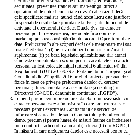
Contractul privind serviciile de informare și educaționale,
securitatea, prevenirea fraudei sau marketingul direct al
operatorului de date și contactarea dvs. în alte cazuri decât
cele specificate mai sus, atunci când acest lucru este justificat
în special de o solicitare primită de la dvs. și de domeniul de
activitate al operatorului de date. Datele dvs. cu caracter
personal pot fi, de asemenea, prelucrate în scopuri de
marketing pe baza consimțământului acordat Operatorului de
date. Prelucrarea în alte scopuri decât cele menționate mai sus
poate fi efectuată: (i) pe baza obținerii unui consimțământ
suplimentar, (ii) pe baza legislației aplicabile sau (iii) atunci
când este compatibilă cu scopul pentru care datele cu caracter
personal au fost colectate inițial (articolul 6 alineatul (4) din
Regulamentul (UE) 2016/679 al Parlamentului European și al
Consiliului din 27 aprilie 2016 privind protecția persoanelor
fizice în ceea ce privește prelucrarea datelor cu caracter
personal și libera circulație a acestor date și de abrogare a
Directivei 95/46/CE, denumit în continuare „RGPD”).
Temeiul juridic pentru prelucrarea datelor dumneavoastră cu
caracter personal este: a. în măsura în care prelucrarea este
necesară pentru executarea Contractului de servicii de
informare și educaționale sau a Contractului privind contul
demo, precum și pentru luarea de măsuri înainte de încheierea
unui contract – articolul 6 alineatul (1) litera (b) din RGPD; b.
în măsura în care prelucrarea datelor este necesară pentru ca