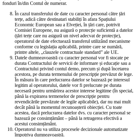
fonduri în/din Contul de numerar.
În cazul transferului de date cu caracter personal către țări
terțe, adică către destinatari stabiliți în afara Spațiului
Economic European sau a Elveției, în țări care, potrivit
Comisiei Europene, nu asigură o protecție suficientă a datelor
(țări terțe care nu asigură un nivel adecvat de protecție),
operatorul de date efectuează transferul utilizând mecanisme
conforme cu legislația aplicabilă, printre care se numără,
printre altele, „clauzele contractuale standard” ale UE.
Datele dumneavoastră cu caracter personal vor fi stocate pe
durata Contractului de servicii de informare și educație sau a
Contractului privind contul demo, precum și după încetarea
acestora, pe durata termenului de prescripție prevăzut de lege.
În măsura în care prelucrarea datelor se bazează pe interesul
legitim al operatorului, datele vor fi prelucrate pe durata
necesară pentru urmărirea acestor interese legitime (în special,
până la expirarea termenelor de prescripție pentru
revendicările prevăzute de legile aplicabile), dar nu mai mult
decât până la momentul recunoașterii obiecției. Cu toate
acestea, dacă prelucrarea datelor dvs. cu caracter personal se
bazează pe consimțământ – până la retragerea efectivă a
acestui consimțământ.
Operatorul nu va utiliza procesele decizionale automatizate
împotriva dumneavoastră.