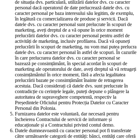
de situația dvs. particulară, utilizării datelor dvs. cu caracter
personal dacă operatorul de date prelucrează datele dvs. cu
caracter personal pe baza interesului său legitim, de exemplu,
în legătură cu comercializarea de produse și servicii. Dacă
datele dvs. cu caracter personal sunt prelucrate în scopuri de
marketing, aveți dreptul de a vă opune în orice moment
prelucrării datelor dvs. cu caracter personal pentru astfel de
activități de marketing, inclusiv profilarea. Dacă vă opuneți
prelucrării în scopuri de marketing, nu vom mai putea prelucra
datele dvs. cu caracter personal în astfel de scopuri. În cazurile
în care prelucrarea datelor dvs. cu caracter personal se
bazează pe consimțământ, în special acordat în scopuri de
marketing ale operatorului de date, aveți dreptul să vă retrageți
consimțământul în orice moment, fără a afecta legalitatea
prelucrării bazate pe consimțământ înainte de retragerea
acestuia. Dacă considerați că datele dvs. sunt prelucrate în
contradicție cu cerințele legale, puteți depune o plângere la
autoritatea de supraveghere competentă, respectiv la
Președintele Oficiului pentru Protecția Datelor cu Caracter
Personal din Polonia.
Furnizarea datelor este voluntară, dar necesară pentru
încheierea Contractului de servicii de informare și
educaționale și a Contractului privind contul demo.
Datele dumneavoastră cu caracter personal pot fi transferate
către următoarele categorii de entități: bănci, entități care oferă