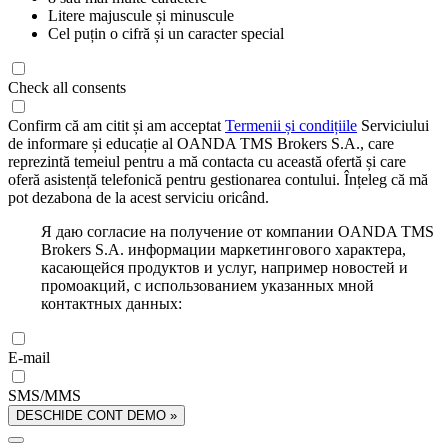
Litere majuscule și minuscule
Cel puțin o cifră și un caracter special
Check all consents
Confirm că am citit și am acceptat
Termenii și condițiile
Serviciului
de informare și educație al OANDA TMS Brokers S.A., care
reprezintă temeiul pentru a mă contacta cu această ofertă și care
oferă asistență telefonică pentru gestionarea contului. Înțeleg că mă
pot dezabona de la acest serviciu oricând.
Я даю согласие на получение от компании OANDA TMS
Brokers S.A. информации маркетингового характера,
касающейся продуктов и услуг, например новостей и
промоакций, с использованием указанных мной
контактных данных:
E-mail
SMS/MMS
DESCHIDE CONT DEMO »