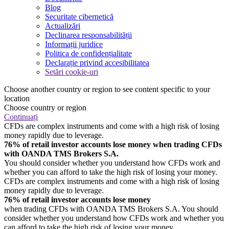
Blog
Securitate cibernetică
Actualizări
Declinarea responsabilității
Informații juridice
Politica de confidențialitate
Declarație privind accesibilitatea
Setări cookie-uri
Choose another country or region to see content specific to your
location
Choose country or region
Continuați
CFDs are complex instruments and come with a high risk of losing
money rapidly due to leverage.
76% of retail investor accounts lose money when trading CFDs
with OANDA TMS Brokers S.A.
You should consider whether you understand how CFDs work and
whether you can afford to take the high risk of losing your money.
CFDs are complex instruments and come with a high risk of losing
money rapidly due to leverage.
76% of retail investor accounts lose money
when trading CFDs with OANDA TMS Brokers S.A. You should
consider whether you understand how CFDs work and whether you
can afford to take the high risk of losing your money.