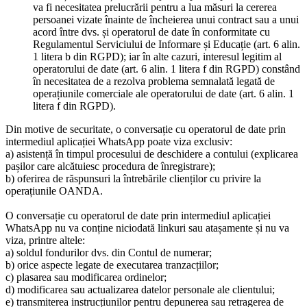
va fi necesitatea prelucrării pentru a lua măsuri la cererea
persoanei vizate înainte de încheierea unui contract sau a unui
acord între dvs. și operatorul de date în conformitate cu
Regulamentul Serviciului de Informare și Educație (art. 6 alin.
1 litera b din RGPD); iar în alte cazuri, interesul legitim al
operatorului de date (art. 6 alin. 1 litera f din RGPD) constând
în necesitatea de a rezolva problema semnalată legată de
operațiunile comerciale ale operatorului de date (art. 6 alin. 1
litera f din RGPD).
Din motive de securitate, o conversație cu operatorul de date prin
intermediul aplicației WhatsApp poate viza exclusiv:
a) asistență în timpul procesului de deschidere a contului (explicarea
pașilor care alcătuiesc procedura de înregistrare);
b) oferirea de răspunsuri la întrebările clienților cu privire la
operațiunile OANDA.
O conversație cu operatorul de date prin intermediul aplicației
WhatsApp nu va conține niciodată linkuri sau atașamente și nu va
viza, printre altele:
a) soldul fondurilor dvs. din Contul de numerar;
b) orice aspecte legate de executarea tranzacțiilor;
c) plasarea sau modificarea ordinelor;
d) modificarea sau actualizarea datelor personale ale clientului;
e) transmiterea instrucțiunilor pentru depunerea sau retragerea de