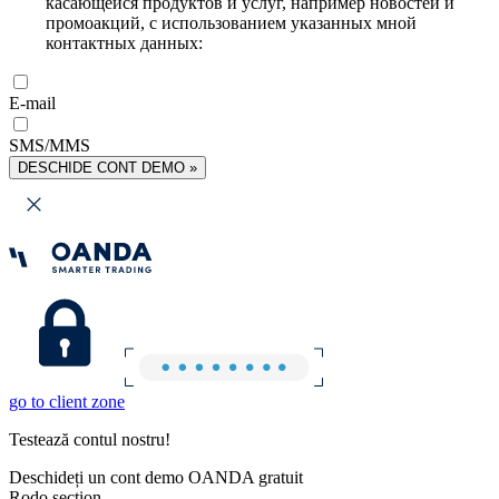
касающейся продуктов и услуг, например новостей и
промоакций, с использованием указанных мной
контактных данных:
E-mail
SMS/MMS
DESCHIDE CONT DEMO »
go to client zone
Testează contul nostru!
Deschideți un cont demo OANDA gratuit
Rodo section