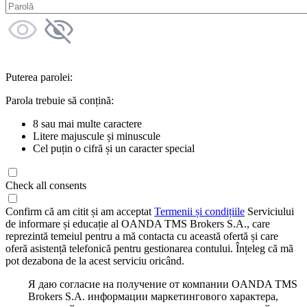
Puterea parolei:
Parola trebuie să conțină:
8 sau mai multe caractere
Litere majuscule și minuscule
Cel puțin o cifră și un caracter special
Check all consents
Confirm că am citit și am acceptat
Termenii și condițiile
Serviciului
de informare și educație al OANDA TMS Brokers S.A., care
reprezintă temeiul pentru a mă contacta cu această ofertă și care
oferă asistență telefonică pentru gestionarea contului. Înțeleg că mă
pot dezabona de la acest serviciu oricând.
Я даю согласие на получение от компании OANDA TMS
Brokers S.A. информации маркетингового характера,