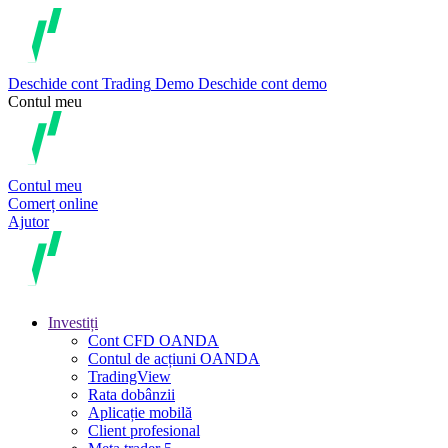
Deschide cont
Trading
Demo
Deschide cont demo
Contul meu
Contul meu
Comerț online
Ajutor
Investiți
Cont CFD OANDA
Contul de acțiuni OANDA
TradingView
Rata dobânzii
Aplicație mobilă
Client profesional