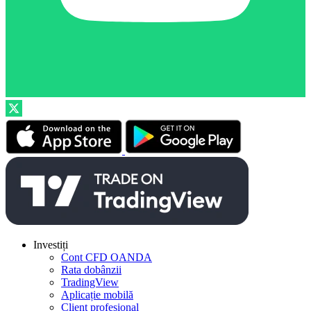
Investiți
Cont CFD OANDA
Rata dobânzii
TradingView
Aplicație mobilă
Client profesional