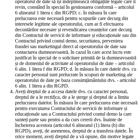
operatorul de date să își îndeplinească obligațiile legale care îi
revin, constând în special în gestionarea conformă – articolul
6 alineatul 1 litera c din RGPD; c. în măsura în care
prelucrarea este necesară pentru scopurile care decurg din
interesele legitime ale operatorului, cum ar fi efectuarea
decontărilor necesare și revendicarea creanțelor care decurg
din Contractul de servicii de informare și educaționale sau din
Contractul privind contul demo, securitatea, prevenirea
fraudei sau marketingul direct al operatorului de date sau
contactarea dumneavoastră, în cazul în care acest lucru este
justificat în special de o solicitare primită de la dumneavoastră
și de domeniul de activitate al operatorului de date – articolul
6 alin. 1 litera f din RGPD; d. în măsura în care datele dvs. cu
caracter personal sunt prelucrate în scopuri de marketing ale
operatorului de date pe baza consimțământului dvs. - articolul
6 alin. 1 litera a din RGPD.
Aveți dreptul de a accesa datele dvs. cu caracter personal,
dreptul de a le rectifica, de a le șterge și dreptul de a limita
prelucrarea datelor. În măsura în care prelucrarea este necesară
pentru executarea Contractului de servicii de informare și
educaționale sau a Contractului privind contul demo la care
sunteți parte sau pentru a da curs cererii dvs. înainte de
încheierea acestora (articolul 6 alineatul (1) litera (b) din
RGPD), aveți, de asemenea, dreptul de a transfera datele. În
orice moment, aveți dreptul de a vă opune, din motive legate