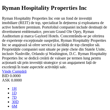
Ryman Hospitality Properties Inc
Ryman Hospitality Properties Inc este un fond de investiții
imobiliare (REIT) de top, specializat în deținerea și exploatarea de
active hoteliere premium. Portofoliul companiei include destinații de
divertisment emblematice, precum Grand Ole Opry, Ryman
Auditorium și marca Gaylord Hotels. Concentrându-se pe oferirea
de experiențe excepționale oaspeților, Ryman Hospitality Properties
Inc se angajează să ofere servicii și facilități de top clienților săi.
Proprietățile companiei sunt situate pe piețe cheie din Statele Unite,
inclusiv Nashville, Orlando și Washington, D.C. Ryman Hospitality
Properties Inc se dedică creării de valoare pe termen lung pentru
acționarii săi prin investiții strategice și un angajament față de
excelență în toate aspectele activității sale.
Vinde
Cumpără
BID
0.0000
ASK
0.0000
1H
1D
7D
30D
6M