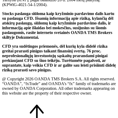
(KPWiG-4021-54-1/2004).
Stocks paslauga siūloma kaip kryžminio pardavimo dalis kartu
su paslauga CFD. Išsamią informaciją apie riziką, kylančią dėl
atskirų paslaugų, siūlomų kaip kryžminio pardavimo dalis, ir
informaciją apie išlaidas bei mokesčius, susijusius su šiomis
paslaugomis, rasite interneto svetainės OANDA TMS Brokers
skiltyje Dokumentai.
CFD yra sudėtingos priemonės, dėl kurių kyla didelė rizika
greitai prarasti pinigus taikant finansinį svertą. 76 proc.
neprofesionaliųjų investuotojų sąskaitų prarandami pinigai
prekiaujant CFD su šiuo teikėju. Turėtumėte pagalvoti, ar
suprantate, kaip veikia CFD ir ar galite sau leisti prisiimti didelę
riziką prarasti savo pinigus.
@ Copyright 2026 OANDA TMS Brokers S.A. All rights reserved.
“OANDA”, “fxTrade” and OANDA’s “fx” family of trademarks are
owned by OANDA Corporation. All other trademarks appearing on
this website are the property of their respective owner.