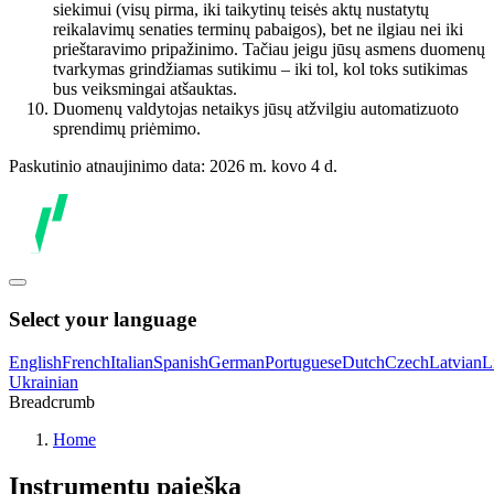
siekimui (visų pirma, iki taikytinų teisės aktų nustatytų
reikalavimų senaties terminų pabaigos), bet ne ilgiau nei iki
prieštaravimo pripažinimo. Tačiau jeigu jūsų asmens duomenų
tvarkymas grindžiamas sutikimu – iki tol, kol toks sutikimas
bus veiksmingai atšauktas.
Duomenų valdytojas netaikys jūsų atžvilgiu automatizuoto
sprendimų priėmimo.
Paskutinio atnaujinimo data: 2026 m. kovo 4 d.
Select your language
English
French
Italian
Spanish
German
Portuguese
Dutch
Czech
Latvian
L
Ukrainian
Breadcrumb
Home
Instrumentų paieška