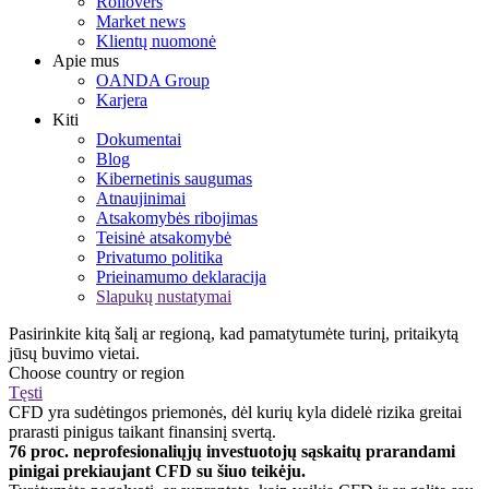
Rollovers
Market news
Klientų nuomonė
Apie mus
OANDA Group
Karjera
Kiti
Dokumentai
Blog
Kibernetinis saugumas
Atnaujinimai
Atsakomybės ribojimas
Teisinė atsakomybė
Privatumo politika
Prieinamumo deklaracija
Slapukų nustatymai
Pasirinkite kitą šalį ar regioną, kad pamatytumėte turinį, pritaikytą
jūsų buvimo vietai.
Choose country or region
Tęsti
CFD yra sudėtingos priemonės, dėl kurių kyla didelė rizika greitai
prarasti pinigus taikant finansinį svertą.
76 proc. neprofesionaliųjų investuotojų sąskaitų prarandami
pinigai prekiaujant CFD su šiuo teikėju.