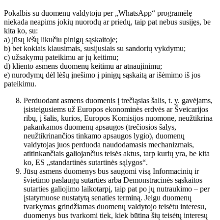
Pokalbis su duomenų valdytoju per „WhatsApp“ programėlę
niekada neapims jokių nuorodų ar priedų, taip pat nebus susijęs, be
kita ko, su:
a) jūsų lėšų likučiu pinigų sąskaitoje;
b) bet kokiais klausimais, susijusiais su sandorių vykdymu;
c) užsakymų pateikimu ar jų keitimu;
d) kliento asmens duomenų keitimu ar atnaujinimu;
e) nurodymų dėl lėšų įnešimo į pinigų sąskaitą ar išėmimo iš jos
pateikimu.
Perduodant asmens duomenis į trečiąsias šalis, t. y. gavėjams,
įsisteigusiems už Europos ekonominės erdvės ar Šveicarijos
ribų, į šalis, kurios, Europos Komisijos nuomone, neužtikrina
pakankamos duomenų apsaugos (trečiosios šalys,
neužtikrinančios tinkamo apsaugos lygio), duomenų
valdytojas juos perduoda naudodamasis mechanizmais,
atitinkančiais galiojančius teisės aktus, tarp kurių yra, be kita
ko, ES „standartinės sutartinės sąlygos“.
Jūsų asmens duomenys bus saugomi visą Informacinių ir
švietimo paslaugų sutarties arba Demonstracinės sąskaitos
sutarties galiojimo laikotarpį, taip pat po jų nutraukimo – per
įstatymuose nustatytą senaties terminą. Jeigu duomenų
tvarkymas grindžiamas duomenų valdytojo teisėtu interesu,
duomenys bus tvarkomi tiek, kiek būtina šių teisėtų interesų