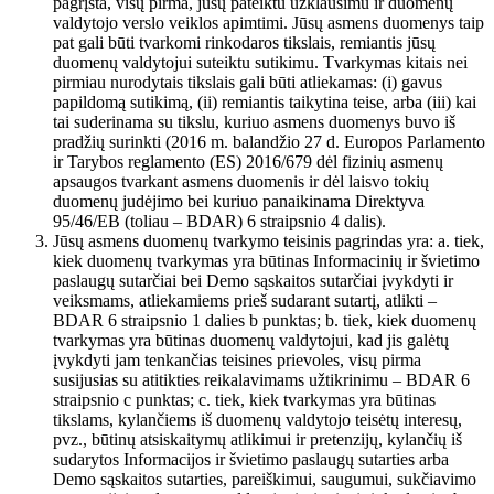
pagrįsta, visų pirma, jūsų pateiktu užklausimu ir duomenų
valdytojo verslo veiklos apimtimi. Jūsų asmens duomenys taip
pat gali būti tvarkomi rinkodaros tikslais, remiantis jūsų
duomenų valdytojui suteiktu sutikimu. Tvarkymas kitais nei
pirmiau nurodytais tikslais gali būti atliekamas: (i) gavus
papildomą sutikimą, (ii) remiantis taikytina teise, arba (iii) kai
tai suderinama su tikslu, kuriuo asmens duomenys buvo iš
pradžių surinkti (2016 m. balandžio 27 d. Europos Parlamento
ir Tarybos reglamento (ES) 2016/679 dėl fizinių asmenų
apsaugos tvarkant asmens duomenis ir dėl laisvo tokių
duomenų judėjimo bei kuriuo panaikinama Direktyva
95/46/EB (toliau – BDAR) 6 straipsnio 4 dalis).
Jūsų asmens duomenų tvarkymo teisinis pagrindas yra: a. tiek,
kiek duomenų tvarkymas yra būtinas Informacinių ir švietimo
paslaugų sutarčiai bei Demo sąskaitos sutarčiai įvykdyti ir
veiksmams, atliekamiems prieš sudarant sutartį, atlikti –
BDAR 6 straipsnio 1 dalies b punktas; b. tiek, kiek duomenų
tvarkymas yra būtinas duomenų valdytojui, kad jis galėtų
įvykdyti jam tenkančias teisines prievoles, visų pirma
susijusias su atitikties reikalavimams užtikrinimu – BDAR 6
straipsnio c punktas; c. tiek, kiek tvarkymas yra būtinas
tikslams, kylančiems iš duomenų valdytojo teisėtų interesų,
pvz., būtinų atsiskaitymų atlikimui ir pretenzijų, kylančių iš
sudarytos Informacijos ir švietimo paslaugų sutarties arba
Demo sąskaitos sutarties, pareiškimui, saugumui, sukčiavimo