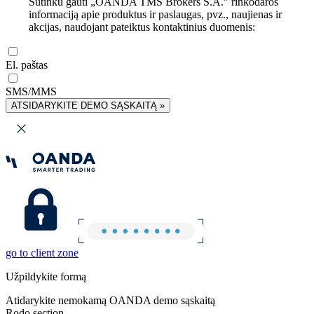
Sutinku gauti „OANDA TMS Brokers S.A.” rinkodaros
informaciją apie produktus ir paslaugas, pvz., naujienas ir
akcijas, naudojant pateiktus kontaktinius duomenis:
El. paštas
SMS/MMS
ATSIDARYKITE DEMO SĄSKAITĄ »
go to client zone
Užpildykite formą
Atidarykite nemokamą OANDA demo sąskaitą
Rodo section