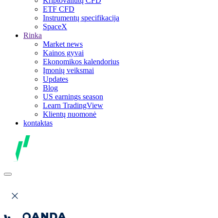
Kriptovaliutų CFD
ETF CFD
Instrumentų specifikacija
SpaceX
Rinka
Market news
Kainos gyvai
Ekonomikos kalendorius
Įmonių veiksmai
Updates
Blog
US earnings season
Learn TradingView
Klientų nuomonė
kontaktas