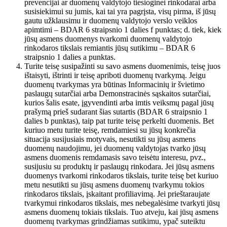
prevencijai ar duomenų valdytojo tiesioginei rinkodarai arba
susisiekimui su jumis, kai tai yra pagrįsta, visų pirma, iš jūsų
gautu užklausimu ir duomenų valdytojo verslo veiklos
apimtimi – BDAR 6 straipsnio 1 dalies f punktas; d. tiek, kiek
jūsų asmens duomenys tvarkomi duomenų valdytojo
rinkodaros tikslais remiantis jūsų sutikimu – BDAR 6
straipsnio 1 dalies a punktas.
Turite teisę susipažinti su savo asmens duomenimis, teisę juos
ištaisyti, ištrinti ir teisę apriboti duomenų tvarkymą. Jeigu
duomenų tvarkymas yra būtinas Informacinių ir švietimo
paslaugų sutarčiai arba Demonstracinės sąskaitos sutarčiai,
kurios šalis esate, įgyvendinti arba imtis veiksmų pagal jūsų
prašymą prieš sudarant šias sutartis (BDAR 6 straipsnio 1
dalies b punktas), taip pat turite teisę perkelti duomenis. Bet
kuriuo metu turite teisę, remdamiesi su jūsų konkrečia
situacija susijusiais motyvais, nesutikti su jūsų asmens
duomenų naudojimu, jei duomenų valdytojas tvarko jūsų
asmens duomenis remdamasis savo teisėtu interesu, pvz.,
susijusiu su produktų ir paslaugų rinkodara. Jei jūsų asmens
duomenys tvarkomi rinkodaros tikslais, turite teisę bet kuriuo
metu nesutikti su jūsų asmens duomenų tvarkymu tokios
rinkodaros tikslais, įskaitant profiliavimą. Jei prieštaraujate
tvarkymui rinkodaros tikslais, mes nebegalėsime tvarkyti jūsų
asmens duomenų tokiais tikslais. Tuo atveju, kai jūsų asmens
duomenų tvarkymas grindžiamas sutikimu, ypač suteiktu