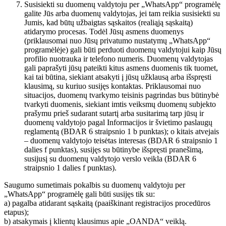
Susisiekti su duomenų valdytoju per „WhatsApp“ programėlę
galite Jūs arba duomenų valdytojas, jei tam reikia susisiekti su
Jumis, kad būtų užbaigtas sąskaitos (realiąją sąskaitą)
atidarymo procesas. Todėl Jūsų asmens duomenys
(priklausomai nuo Jūsų privatumo nustatymų „WhatsApp“
programėlėje) gali būti perduoti duomenų valdytojui kaip Jūsų
profilio nuotrauka ir telefono numeris. Duomenų valdytojas
gali paprašyti jūsų pateikti kitus asmens duomenis tik tuomet,
kai tai būtina, siekiant atsakyti į jūsų užklausą arba išspręsti
klausimą, su kuriuo susijęs kontaktas. Priklausomai nuo
situacijos, duomenų tvarkymo teisinis pagrindas bus būtinybė
tvarkyti duomenis, siekiant imtis veiksmų duomenų subjekto
prašymu prieš sudarant sutartį arba susitarimą tarp jūsų ir
duomenų valdytojo pagal Informacijos ir švietimo paslaugų
reglamentą (BDAR 6 straipsnio 1 b punktas); o kitais atvejais
– duomenų valdytojo teisėtas interesas (BDAR 6 straipsnio 1
dalies f punktas), susijęs su būtinybe išspręsti pranešimą,
susijusį su duomenų valdytojo verslo veikla (BDAR 6
straipsnio 1 dalies f punktas).
Saugumo sumetimais pokalbis su duomenų valdytoju per
„WhatsApp“ programėlę gali būti susijęs tik su:
a) pagalba atidarant sąskaitą (paaiškinant registracijos procedūros
etapus);
b) atsakymais į klientų klausimus apie „OANDA“ veiklą.