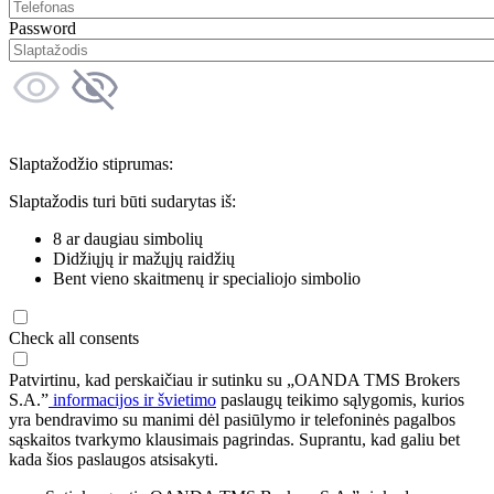
Password
Slaptažodžio stiprumas:
Slaptažodis turi būti sudarytas iš:
8 ar daugiau simbolių
Didžiųjų ir mažųjų raidžių
Bent vieno skaitmenų ir specialiojo simbolio
Check all consents
Patvirtinu, kad perskaičiau ir sutinku su „OANDA TMS Brokers
S.A.”
informacijos ir švietimo
paslaugų teikimo sąlygomis, kurios
yra bendravimo su manimi dėl pasiūlymo ir telefoninės pagalbos
sąskaitos tvarkymo klausimais pagrindas. Suprantu, kad galiu bet
kada šios paslaugos atsisakyti.