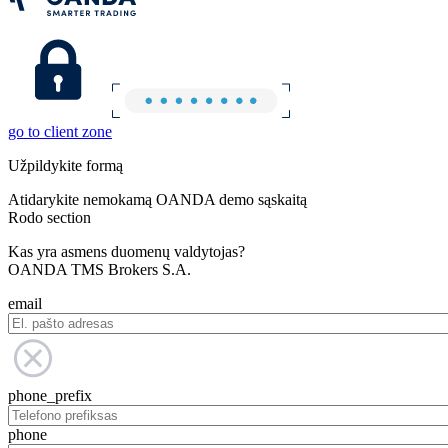
go to client zone
Užpildykite formą
Atidarykite nemokamą OANDA demo sąskaitą
Rodo section
Kas yra asmens duomenų valdytojas?
OANDA TMS Brokers S.A.
email
phone_prefix
phone