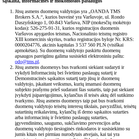
sąskaita, informacinės ir mokomosios paslaugos
Jūsų asmens duomenų valdytojas yra „OANDA TMS
Brokers S.A.“, kurios buveinė yra Varšuvoje, ul. Rondo
Daszyńskiego 1, 00-843 Varšuva, NIP (mokesčių mokėtojo
kodas): 526-275-91-31, kurios registracijos duomenis
Varšuvos apygardos teismas, Nacionalinio teismų registro
XIII komercinis skyrius, tvarko registracijos byloje Nr. KRS:
0000204776, akcinis kapitalas 3 537 560 PLN (visiškai
apmokėtas). Su duomenų valdytojo paskirtu duomenų
apsaugos pareigūnu galima susisiekti elektroniniu paštu:
odo@tms.pl
.
Jūsų asmens duomenys bus tvarkomi siekiant sudaryti ir
vykdyti Informacinių bei švietimo paslaugų sutartį ir
Demonstracinės sąskaitos sutartį tarp jūsų ir duomenų
valdytojo, įskaitant veiksmus, kurių imamasi duomenų
subjekto prašymu prieš sudarant šias sutartis, taip pat siekiant
įvykdyti įsipareigojimus, kylančius iš teisės aktų dėl sutikimo
tvarkymo. Jūsų asmens duomenys taip pat bus tvarkomi
duomenų valdytojo teisėtų interesų tikslais, pavyzdžiui, teisėtų
sutartinių reikalavimų, kylančių iš demo sąskaitos sutarties
arba informacinių ir švietimo paslaugų sutarties,
įgyvendinimo, saugumo, sukčiavimo prevencijos arba
duomenų valdytojo tiesioginės rinkodaros ir susisiekimo su
jumis kitais nei pirmiau nurodytais atvejais, kai tai yra