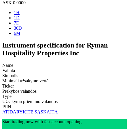
ASK
0.0000
1H
1D
7D
30D
6M
Instrument specification for Ryman
Hospitality Properties Inc
Name
Valiuta
Simbolis
Minimali užsakymo vertė
Ticker
Prekybos valandos
Type
Užsakymų priėmimo valandos
ISIN
ATIDARYKITE SĄSKAITĄ
Start trading now with fast account opening.