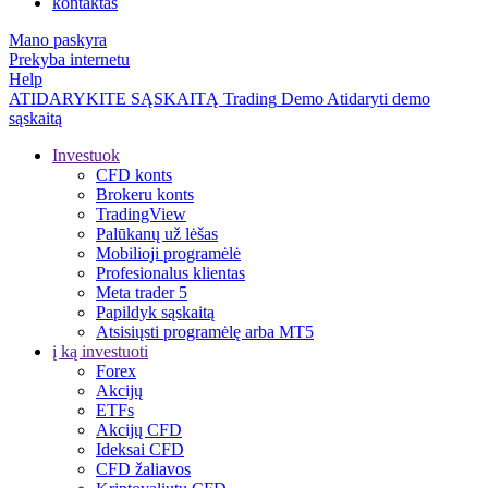
kontaktas
Mano paskyra
Prekyba internetu
Help
ATIDARYKITE SĄSKAITĄ
Trading
Demo
Atidaryti demo
sąskaitą
Investuok
CFD konts
Brokeru konts
TradingView
Palūkanų už lėšas
Mobilioji programėlė
Profesionalus klientas
Meta trader 5
Papildyk sąskaitą
Atsisiųsti programėlę arba MT5
į ką investuoti
Forex
Akcijų
ETFs
Akcijų CFD
Ideksai CFD
CFD žaliavos