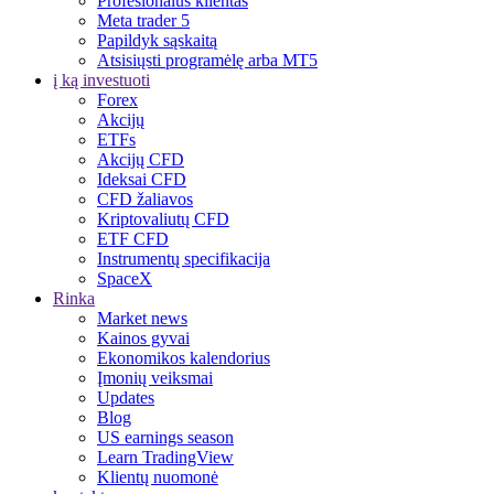
Profesionalus klientas
Meta trader 5
Papildyk sąskaitą
Atsisiųsti programėlę arba MT5
į ką investuoti
Forex
Akcijų
ETFs
Akcijų CFD
Ideksai CFD
CFD žaliavos
Kriptovaliutų CFD
ETF CFD
Instrumentų specifikacija
SpaceX
Rinka
Market news
Kainos gyvai
Ekonomikos kalendorius
Įmonių veiksmai
Updates
Blog
US earnings season
Learn TradingView
Klientų nuomonė