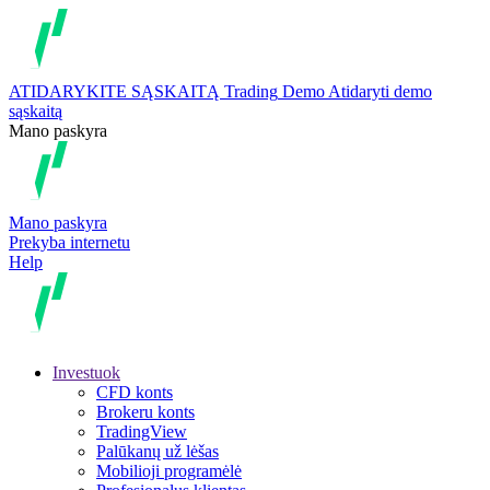
ATIDARYKITE SĄSKAITĄ
Trading
Demo
Atidaryti demo
sąskaitą
Mano paskyra
Mano paskyra
Prekyba internetu
Help
Investuok
CFD konts
Brokeru konts
TradingView
Palūkanų už lėšas
Mobilioji programėlė