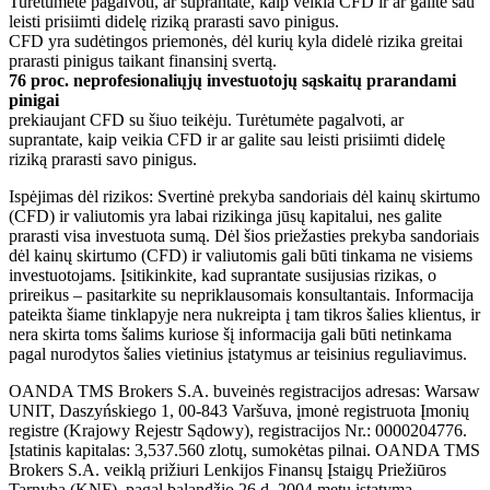
Turėtumėte pagalvoti, ar suprantate, kaip veikia CFD ir ar galite sau
leisti prisiimti didelę riziką prarasti savo pinigus.
CFD yra sudėtingos priemonės, dėl kurių kyla didelė rizika greitai
prarasti pinigus taikant finansinį svertą.
76 proc. neprofesionaliųjų investuotojų sąskaitų prarandami
pinigai
prekiaujant CFD su šiuo teikėju. Turėtumėte pagalvoti, ar
suprantate, kaip veikia CFD ir ar galite sau leisti prisiimti didelę
riziką prarasti savo pinigus.
Ispėjimas dėl rizikos: Svertinė prekyba sandoriais dėl kainų skirtumo
(CFD) ir valiutomis yra labai rizikinga jūsų kapitalui, nes galite
prarasti visa investuota sumą. Dėl šios priežasties prekyba sandoriais
dėl kainų skirtumo (CFD) ir valiutomis gali būti tinkama ne visiems
investuotojams. Įsitikinkite, kad suprantate susijusias rizikas, o
prireikus – pasitarkite su nepriklausomais konsultantais. Informacija
pateikta šiame tinklapyje nera nukreipta į tam tikros šalies klientus, ir
nera skirta toms šalims kuriose šį informacija gali būti netinkama
pagal nurodytos šalies vietinius įstatymus ar teisinius reguliavimus.
OANDA TMS Brokers S.A. buveinės registracijos adresas: Warsaw
UNIT, Daszyńskiego 1, 00-843 Varšuva, įmonė registruota Įmonių
registre (Krajowy Rejestr Sądowy), registracijos Nr.: 0000204776.
Įstatinis kapitalas: 3,537.560 zlotų, sumokėtas pilnai. OANDA TMS
Brokers S.A. veiklą prižiuri Lenkijos Finansų Įstaigų Priežiūros
Tarnyba (KNF), pagal balandžio 26 d. 2004 metų įstatymą.