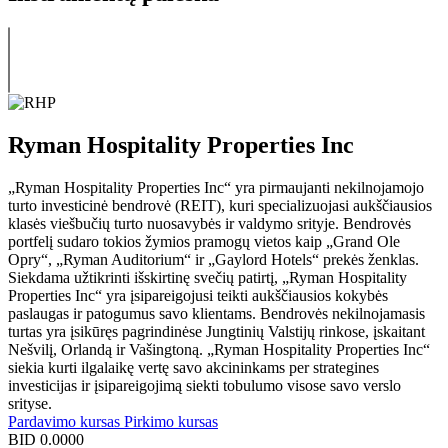
Ryman Hospitality Properties Inc
„Ryman Hospitality Properties Inc“ yra pirmaujanti nekilnojamojo
turto investicinė bendrovė (REIT), kuri specializuojasi aukščiausios
klasės viešbučių turto nuosavybės ir valdymo srityje. Bendrovės
portfelį sudaro tokios žymios pramogų vietos kaip „Grand Ole
Opry“, „Ryman Auditorium“ ir „Gaylord Hotels“ prekės ženklas.
Siekdama užtikrinti išskirtinę svečių patirtį, „Ryman Hospitality
Properties Inc“ yra įsipareigojusi teikti aukščiausios kokybės
paslaugas ir patogumus savo klientams. Bendrovės nekilnojamasis
turtas yra įsikūręs pagrindinėse Jungtinių Valstijų rinkose, įskaitant
Nešvilį, Orlandą ir Vašingtoną. „Ryman Hospitality Properties Inc“
siekia kurti ilgalaikę vertę savo akcininkams per strategines
investicijas ir įsipareigojimą siekti tobulumo visose savo verslo
srityse.
Pardavimo kursas
Pirkimo kursas
BID
0.0000