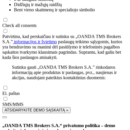
Didžiųjų ir mažųjų raidžių
Bent vieno skaitmenų ir specialiojo simbolio
Check all consents
Patvirtinu, kad perskaičiau ir sutinku su „OANDA TMS Brokers
S.A.”
informacijos ir švietimo
paslaugų teikimo sąlygomis, kurios
yra bendravimo su manimi dėl pasiūlymo ir telefoninės pagalbos
sąskaitos tvarkymo klausimais pagrindas. Suprantu, kad galiu bet
kada šios paslaugos atsisakyti.
Sutinku gauti „OANDA TMS Brokers S.A.” rinkodaros
informaciją apie produktus ir paslaugas, pvz., naujienas ir
akcijas, naudojant pateiktus kontaktinius duomenis:
El. paštas
SMS/MMS
ATSIDARYKITE DEMO SĄSKAITĄ »
„OANDA TMS Brokers S.A.“ privatumo politika – demo