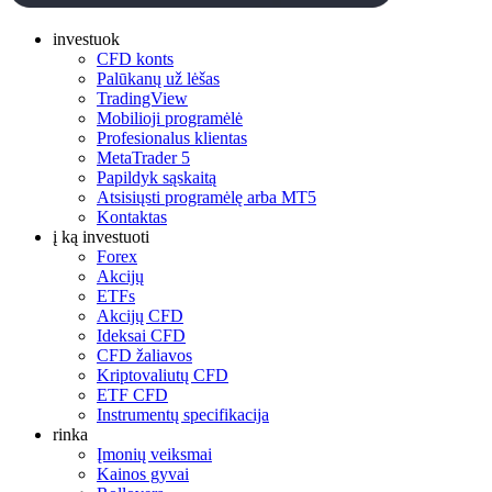
investuok
CFD konts
Palūkanų už lėšas
TradingView
Mobilioji programėlė
Profesionalus klientas
MetaTrader 5
Papildyk sąskaitą
Atsisiųsti programėlę arba MT5
Kontaktas
į ką investuoti
Forex
Akcijų
ETFs
Akcijų CFD
Ideksai CFD
CFD žaliavos
Kriptovaliutų CFD
ETF CFD
Instrumentų specifikacija
rinka
Įmonių veiksmai
Kainos gyvai