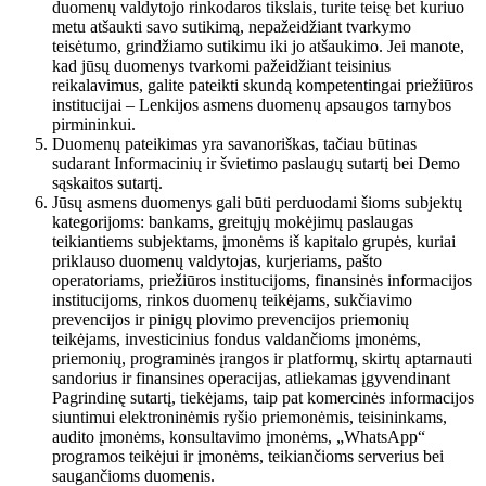
duomenų valdytojo rinkodaros tikslais, turite teisę bet kuriuo
metu atšaukti savo sutikimą, nepažeidžiant tvarkymo
teisėtumo, grindžiamo sutikimu iki jo atšaukimo. Jei manote,
kad jūsų duomenys tvarkomi pažeidžiant teisinius
reikalavimus, galite pateikti skundą kompetentingai priežiūros
institucijai – Lenkijos asmens duomenų apsaugos tarnybos
pirmininkui.
Duomenų pateikimas yra savanoriškas, tačiau būtinas
sudarant Informacinių ir švietimo paslaugų sutartį bei Demo
sąskaitos sutartį.
Jūsų asmens duomenys gali būti perduodami šioms subjektų
kategorijoms: bankams, greitųjų mokėjimų paslaugas
teikiantiems subjektams, įmonėms iš kapitalo grupės, kuriai
priklauso duomenų valdytojas, kurjeriams, pašto
operatoriams, priežiūros institucijoms, finansinės informacijos
institucijoms, rinkos duomenų teikėjams, sukčiavimo
prevencijos ir pinigų plovimo prevencijos priemonių
teikėjams, investicinius fondus valdančioms įmonėms,
priemonių, programinės įrangos ir platformų, skirtų aptarnauti
sandorius ir finansines operacijas, atliekamas įgyvendinant
Pagrindinę sutartį, tiekėjams, taip pat komercinės informacijos
siuntimui elektroninėmis ryšio priemonėmis, teisininkams,
audito įmonėms, konsultavimo įmonėms, „WhatsApp“
programos teikėjui ir įmonėms, teikiančioms serverius bei
saugančioms duomenis.