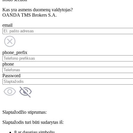
Kas yra asmens duomenų valdytojas?
OANDA TMS Brokers S.A.
email
phone_prefix
phone
Password
Slaptažodžio stiprumas:
Slaptažodis turi būti sudarytas iš:
8 ar daugiau simbolių