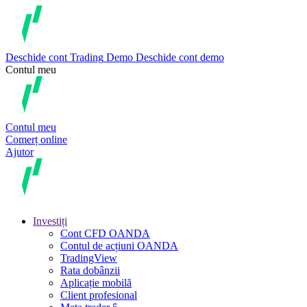
Deschide cont
Trading
Demo
Deschide cont demo
Contul meu
Contul meu
Comerț online
Ajutor
Investiți
Cont CFD OANDA
Contul de acțiuni OANDA
TradingView
Rata dobânzii
Aplicație mobilă
Client profesional