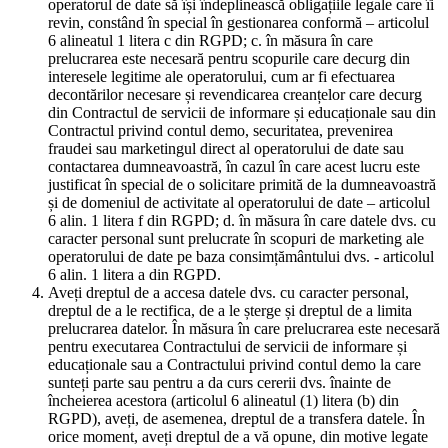
operatorul de date să își îndeplinească obligațiile legale care îi
revin, constând în special în gestionarea conformă – articolul
6 alineatul 1 litera c din RGPD; c. în măsura în care
prelucrarea este necesară pentru scopurile care decurg din
interesele legitime ale operatorului, cum ar fi efectuarea
decontărilor necesare și revendicarea creanțelor care decurg
din Contractul de servicii de informare și educaționale sau din
Contractul privind contul demo, securitatea, prevenirea
fraudei sau marketingul direct al operatorului de date sau
contactarea dumneavoastră, în cazul în care acest lucru este
justificat în special de o solicitare primită de la dumneavoastră
și de domeniul de activitate al operatorului de date – articolul
6 alin. 1 litera f din RGPD; d. în măsura în care datele dvs. cu
caracter personal sunt prelucrate în scopuri de marketing ale
operatorului de date pe baza consimțământului dvs. - articolul
6 alin. 1 litera a din RGPD.
Aveți dreptul de a accesa datele dvs. cu caracter personal,
dreptul de a le rectifica, de a le șterge și dreptul de a limita
prelucrarea datelor. În măsura în care prelucrarea este necesară
pentru executarea Contractului de servicii de informare și
educaționale sau a Contractului privind contul demo la care
sunteți parte sau pentru a da curs cererii dvs. înainte de
încheierea acestora (articolul 6 alineatul (1) litera (b) din
RGPD), aveți, de asemenea, dreptul de a transfera datele. În
orice moment, aveți dreptul de a vă opune, din motive legate