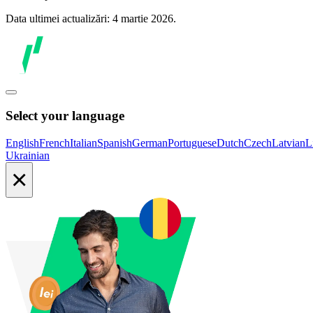
Data ultimei actualizări: 4 martie 2026.
Select your language
English
French
Italian
Spanish
German
Portuguese
Dutch
Czech
Latvian
L
Ukrainian
×