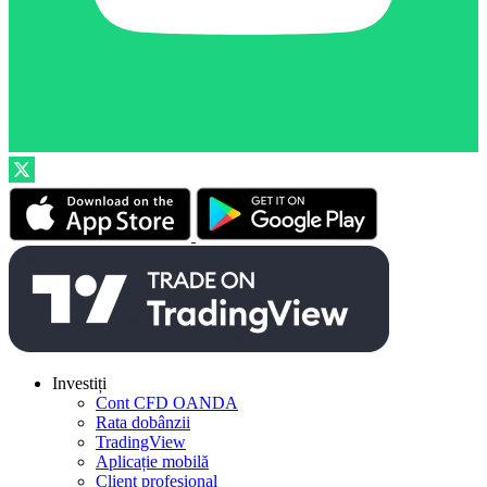
Investiți
Cont CFD OANDA
Rata dobânzii
TradingView
Aplicație mobilă
Client profesional