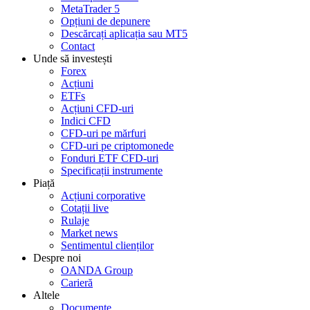
MetaTrader 5
Opțiuni de depunere
Descărcați aplicația sau MT5
Contact
Unde să investești
Forex
Acțiuni
ETFs
Acțiuni CFD-uri
Indici CFD
CFD-uri pe mărfuri
CFD-uri pe criptomonede
Fonduri ETF CFD-uri
Specificații instrumente
Piață
Acțiuni corporative
Cotații live
Rulaje
Market news
Sentimentul clienților
Despre noi
OANDA Group
Carieră
Altele
Documente