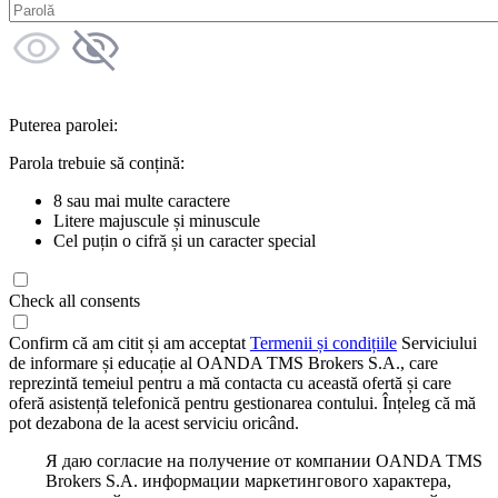
Puterea parolei:
Parola trebuie să conțină:
8 sau mai multe caractere
Litere majuscule și minuscule
Cel puțin o cifră și un caracter special
Check all consents
Confirm că am citit și am acceptat
Termenii și condițiile
Serviciului
de informare și educație al OANDA TMS Brokers S.A., care
reprezintă temeiul pentru a mă contacta cu această ofertă și care
oferă asistență telefonică pentru gestionarea contului. Înțeleg că mă
pot dezabona de la acest serviciu oricând.
Я даю согласие на получение от компании OANDA TMS
Brokers S.A. информации маркетингового характера,