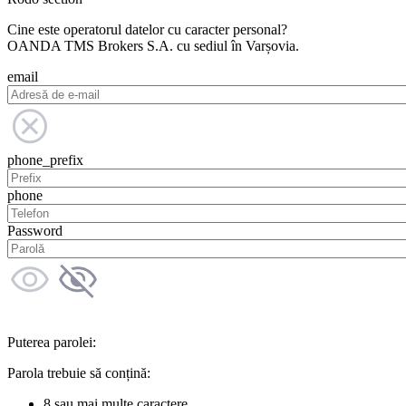
Cine este operatorul datelor cu caracter personal?
OANDA TMS Brokers S.A. cu sediul în Varșovia.
email
phone_prefix
phone
Password
Puterea parolei:
Parola trebuie să conțină:
8 sau mai multe caractere