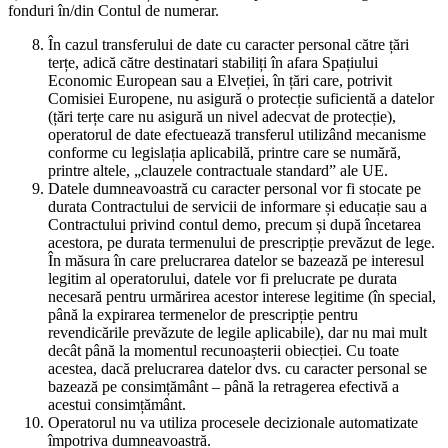
fonduri în/din Contul de numerar.
În cazul transferului de date cu caracter personal către țări
terțe, adică către destinatari stabiliți în afara Spațiului
Economic European sau a Elveției, în țări care, potrivit
Comisiei Europene, nu asigură o protecție suficientă a datelor
(țări terțe care nu asigură un nivel adecvat de protecție),
operatorul de date efectuează transferul utilizând mecanisme
conforme cu legislația aplicabilă, printre care se numără,
printre altele, „clauzele contractuale standard” ale UE.
Datele dumneavoastră cu caracter personal vor fi stocate pe
durata Contractului de servicii de informare și educație sau a
Contractului privind contul demo, precum și după încetarea
acestora, pe durata termenului de prescripție prevăzut de lege.
În măsura în care prelucrarea datelor se bazează pe interesul
legitim al operatorului, datele vor fi prelucrate pe durata
necesară pentru urmărirea acestor interese legitime (în special,
până la expirarea termenelor de prescripție pentru
revendicările prevăzute de legile aplicabile), dar nu mai mult
decât până la momentul recunoașterii obiecției. Cu toate
acestea, dacă prelucrarea datelor dvs. cu caracter personal se
bazează pe consimțământ – până la retragerea efectivă a
acestui consimțământ.
Operatorul nu va utiliza procesele decizionale automatizate
împotriva dumneavoastră.