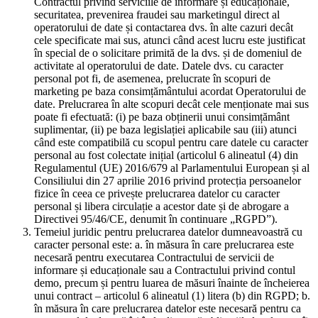
Contractul privind serviciile de informare și educaționale,
securitatea, prevenirea fraudei sau marketingul direct al
operatorului de date și contactarea dvs. în alte cazuri decât
cele specificate mai sus, atunci când acest lucru este justificat
în special de o solicitare primită de la dvs. și de domeniul de
activitate al operatorului de date. Datele dvs. cu caracter
personal pot fi, de asemenea, prelucrate în scopuri de
marketing pe baza consimțământului acordat Operatorului de
date. Prelucrarea în alte scopuri decât cele menționate mai sus
poate fi efectuată: (i) pe baza obținerii unui consimțământ
suplimentar, (ii) pe baza legislației aplicabile sau (iii) atunci
când este compatibilă cu scopul pentru care datele cu caracter
personal au fost colectate inițial (articolul 6 alineatul (4) din
Regulamentul (UE) 2016/679 al Parlamentului European și al
Consiliului din 27 aprilie 2016 privind protecția persoanelor
fizice în ceea ce privește prelucrarea datelor cu caracter
personal și libera circulație a acestor date și de abrogare a
Directivei 95/46/CE, denumit în continuare „RGPD”).
Temeiul juridic pentru prelucrarea datelor dumneavoastră cu
caracter personal este: a. în măsura în care prelucrarea este
necesară pentru executarea Contractului de servicii de
informare și educaționale sau a Contractului privind contul
demo, precum și pentru luarea de măsuri înainte de încheierea
unui contract – articolul 6 alineatul (1) litera (b) din RGPD; b.
în măsura în care prelucrarea datelor este necesară pentru ca