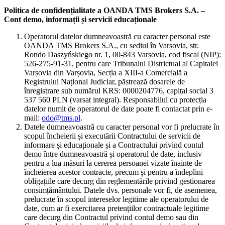
Politica de confidențialitate a OANDA TMS Brokers S.A. –
Cont demo, informații și servicii educaționale
Operatorul datelor dumneavoastră cu caracter personal este
OANDA TMS Brokers S.A., cu sediul în Varșovia, str.
Rondo Daszyńskiego nr. 1, 00-843 Varșovia, cod fiscal (NIP):
526-275-91-31, pentru care Tribunalul Districtual al Capitalei
Varșovia din Varșovia, Secția a XIII-a Comercială a
Registrului Național Judiciar, păstrează dosarele de
înregistrare sub numărul KRS: 0000204776, capital social 3
537 560 PLN (varsat integral). Responsabilul cu protecția
datelor numit de operatorul de date poate fi contactat prin e-
mail:
odo@tms.pl
.
Datele dumneavoastră cu caracter personal vor fi prelucrate în
scopul încheierii și executării Contractului de servicii de
informare și educaționale și a Contractului privind contul
demo între dumneavoastră și operatorul de date, inclusiv
pentru a lua măsuri la cererea persoanei vizate înainte de
încheierea acestor contracte, precum și pentru a îndeplini
obligațiile care decurg din reglementările privind gestionarea
consimțământului. Datele dvs. personale vor fi, de asemenea,
prelucrate în scopul intereselor legitime ale operatorului de
date, cum ar fi exercitarea pretențiilor contractuale legitime
care decurg din Contractul privind contul demo sau din