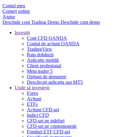
Contul meu
Comerț online
Ajutor
Deschide cont
Trading
Demo
Deschide cont demo
Investiți
Cont CFD OANDA
Contul de acțiuni OANDA
TradingView
Rata dobânzii
Aplicație mobilă
Client profesional
Meta trader 5
Opțiuni de depunere
Descărcați aplicația sau MT5
Unde să investești
Forex
Acțiuni
ETFs
Acțiuni CFD-uri
Indici CFD
CFD-uri pe mărfuri
CFD-uri pe criptomonede
Fonduri ETF CFD-uri