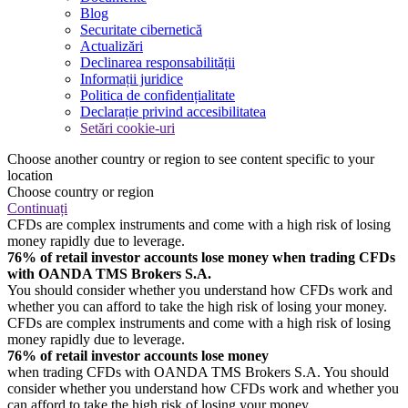
Blog
Securitate cibernetică
Actualizări
Declinarea responsabilității
Informații juridice
Politica de confidențialitate
Declarație privind accesibilitatea
Setări cookie-uri
Choose another country or region to see content specific to your
location
Choose country or region
Continuați
CFDs are complex instruments and come with a high risk of losing
money rapidly due to leverage.
76% of retail investor accounts lose money when trading CFDs
with OANDA TMS Brokers S.A.
You should consider whether you understand how CFDs work and
whether you can afford to take the high risk of losing your money.
CFDs are complex instruments and come with a high risk of losing
money rapidly due to leverage.
76% of retail investor accounts lose money
when trading CFDs with OANDA TMS Brokers S.A. You should
consider whether you understand how CFDs work and whether you
can afford to take the high risk of losing your money.