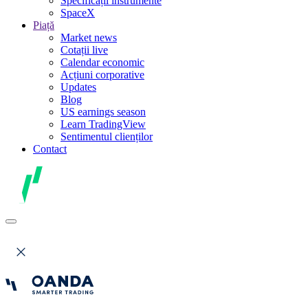
Specificații instrumente
SpaceX
Piață
Market news
Cotații live
Calendar economic
Acțiuni corporative
Updates
Blog
US earnings season
Learn TradingView
Sentimentul clienților
Contact