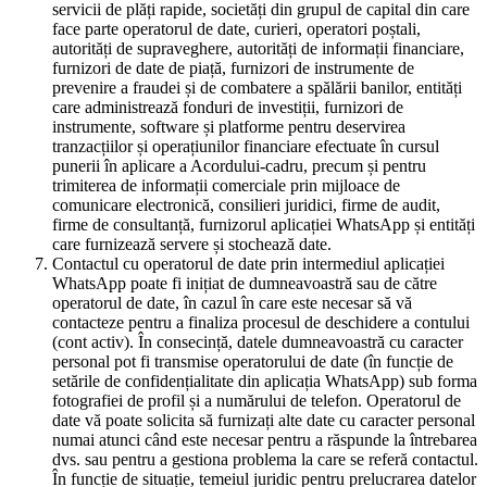
servicii de plăți rapide, societăți din grupul de capital din care
face parte operatorul de date, curieri, operatori poștali,
autorități de supraveghere, autorități de informații financiare,
furnizori de date de piață, furnizori de instrumente de
prevenire a fraudei și de combatere a spălării banilor, entități
care administrează fonduri de investiții, furnizori de
instrumente, software și platforme pentru deservirea
tranzacțiilor și operațiunilor financiare efectuate în cursul
punerii în aplicare a Acordului-cadru, precum și pentru
trimiterea de informații comerciale prin mijloace de
comunicare electronică, consilieri juridici, firme de audit,
firme de consultanță, furnizorul aplicației WhatsApp și entități
care furnizează servere și stochează date.
Contactul cu operatorul de date prin intermediul aplicației
WhatsApp poate fi inițiat de dumneavoastră sau de către
operatorul de date, în cazul în care este necesar să vă
contacteze pentru a finaliza procesul de deschidere a contului
(cont activ). În consecință, datele dumneavoastră cu caracter
personal pot fi transmise operatorului de date (în funcție de
setările de confidențialitate din aplicația WhatsApp) sub forma
fotografiei de profil și a numărului de telefon. Operatorul de
date vă poate solicita să furnizați alte date cu caracter personal
numai atunci când este necesar pentru a răspunde la întrebarea
dvs. sau pentru a gestiona problema la care se referă contactul.
În funcție de situație, temeiul juridic pentru prelucrarea datelor