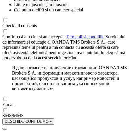
Litere majuscule și minuscule
Cel puțin o cifră și un caracter special
Check all consents
Confirm că am citit și am acceptat
Termenii și condițiile
Serviciului
de informare și educație al OANDA TMS Brokers S.A., care
reprezintă temeiul pentru a mă contacta cu această ofertă și care
oferă asistență telefonică pentru gestionarea contului. Înțeleg că mă
pot dezabona de la acest serviciu oricând.
Я даю согласие на получение от компании OANDA TMS
Brokers S.A. информации маркетингового характера,
касающейся продуктов и услуг, например новостей и
промоакций, с использованием указанных мной
контактных данных:
E-mail
SMS/MMS
DESCHIDE CONT DEMO »