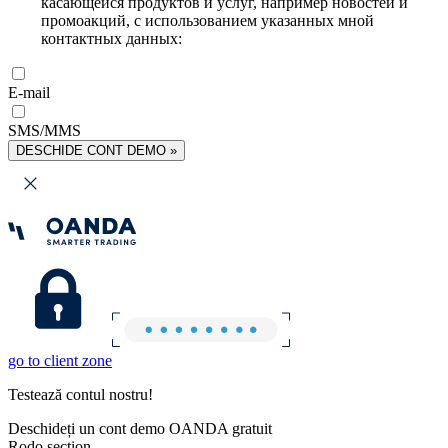
касающейся продуктов и услуг, например новостей и
промоакций, с использованием указанных мной
контактных данных:
E-mail
SMS/MMS
DESCHIDE CONT DEMO »
go to client zone
Testează contul nostru!
Deschideți un cont demo OANDA gratuit
Rodo section