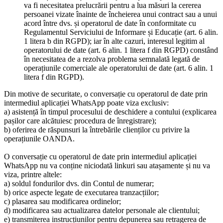
va fi necesitatea prelucrării pentru a lua măsuri la cererea
persoanei vizate înainte de încheierea unui contract sau a unui
acord între dvs. și operatorul de date în conformitate cu
Regulamentul Serviciului de Informare și Educație (art. 6 alin.
1 litera b din RGPD); iar în alte cazuri, interesul legitim al
operatorului de date (art. 6 alin. 1 litera f din RGPD) constând
în necesitatea de a rezolva problema semnalată legată de
operațiunile comerciale ale operatorului de date (art. 6 alin. 1
litera f din RGPD).
Din motive de securitate, o conversație cu operatorul de date prin
intermediul aplicației WhatsApp poate viza exclusiv:
a) asistență în timpul procesului de deschidere a contului (explicarea
pașilor care alcătuiesc procedura de înregistrare);
b) oferirea de răspunsuri la întrebările clienților cu privire la
operațiunile OANDA.
O conversație cu operatorul de date prin intermediul aplicației
WhatsApp nu va conține niciodată linkuri sau atașamente și nu va
viza, printre altele:
a) soldul fondurilor dvs. din Contul de numerar;
b) orice aspecte legate de executarea tranzacțiilor;
c) plasarea sau modificarea ordinelor;
d) modificarea sau actualizarea datelor personale ale clientului;
e) transmiterea instrucțiunilor pentru depunerea sau retragerea de