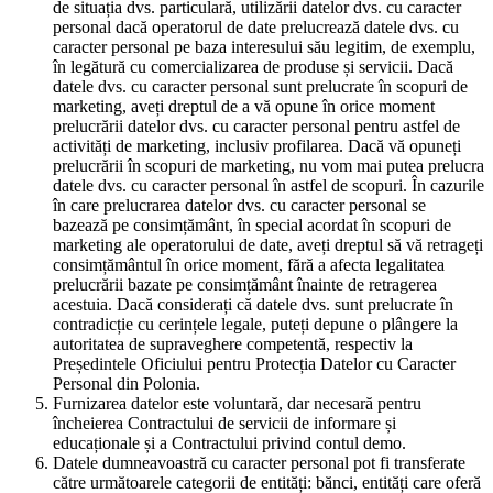
de situația dvs. particulară, utilizării datelor dvs. cu caracter
personal dacă operatorul de date prelucrează datele dvs. cu
caracter personal pe baza interesului său legitim, de exemplu,
în legătură cu comercializarea de produse și servicii. Dacă
datele dvs. cu caracter personal sunt prelucrate în scopuri de
marketing, aveți dreptul de a vă opune în orice moment
prelucrării datelor dvs. cu caracter personal pentru astfel de
activități de marketing, inclusiv profilarea. Dacă vă opuneți
prelucrării în scopuri de marketing, nu vom mai putea prelucra
datele dvs. cu caracter personal în astfel de scopuri. În cazurile
în care prelucrarea datelor dvs. cu caracter personal se
bazează pe consimțământ, în special acordat în scopuri de
marketing ale operatorului de date, aveți dreptul să vă retrageți
consimțământul în orice moment, fără a afecta legalitatea
prelucrării bazate pe consimțământ înainte de retragerea
acestuia. Dacă considerați că datele dvs. sunt prelucrate în
contradicție cu cerințele legale, puteți depune o plângere la
autoritatea de supraveghere competentă, respectiv la
Președintele Oficiului pentru Protecția Datelor cu Caracter
Personal din Polonia.
Furnizarea datelor este voluntară, dar necesară pentru
încheierea Contractului de servicii de informare și
educaționale și a Contractului privind contul demo.
Datele dumneavoastră cu caracter personal pot fi transferate
către următoarele categorii de entități: bănci, entități care oferă