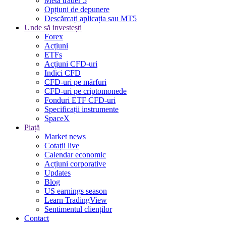
Meta trader 5
Opțiuni de depunere
Descărcați aplicația sau MT5
Unde să investești
Forex
Acțiuni
ETFs
Acțiuni CFD-uri
Indici CFD
CFD-uri pe mărfuri
CFD-uri pe criptomonede
Fonduri ETF CFD-uri
Specificații instrumente
SpaceX
Piață
Market news
Cotații live
Calendar economic
Acțiuni corporative
Updates
Blog
US earnings season
Learn TradingView
Sentimentul clienților
Contact