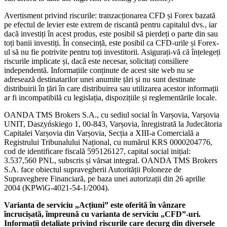
Avertisment privind riscurile: tranzacționarea CFD și Forex bazată
pe efectul de levier este extrem de riscantă pentru capitalul dvs., iar
dacă investiți în acest produs, este posibil să pierdeți o parte din sau
toți banii investiți. În consecință, este posibil ca CFD-urile și Forex-
ul să nu fie potrivite pentru toți investitorii. Asigurați-vă că înțelegeți
riscurile implicate și, dacă este necesar, solicitați consiliere
independentă. Informațiile conținute de acest site web nu se
adresează destinatarilor unei anumite țări și nu sunt destinate
distribuirii în țări în care distribuirea sau utilizarea acestor informații
ar fi incompatibilă cu legislația, dispozițiile și reglementările locale.
OANDA TMS Brokers S.A., cu sediul social în Varșovia, Varșovia
UNIT, Daszyńskiego 1, 00-843, Varșovia, înregistrată la Judecătoria
Capitalei Varșovia din Varșovia, Secția a XIII-a Comercială a
Registrului Tribunalului Național, cu numărul KRS 0000204776,
cod de identificare fiscală 595126127, capital social inițial:
3.537,560 PNL, subscris și vărsat integral. OANDA TMS Brokers
S.A. face obiectul supravegherii Autorității Poloneze de
Supraveghere Financiară, pe baza unei autorizații din 26 aprilie
2004 (KPWiG-4021-54-1/2004).
Varianta de serviciu „Acțiuni” este oferită în vânzare
încrucișată, împreună cu varianta de serviciu „CFD”-uri.
Informații detaliate privind riscurile care decurg din diversele