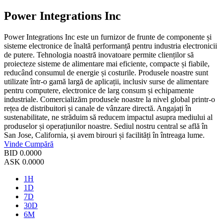
Power Integrations Inc
Power Integrations Inc este un furnizor de frunte de componente și
sisteme electronice de înaltă performanță pentru industria electronicii
de putere. Tehnologia noastră inovatoare permite clienților să
proiecteze sisteme de alimentare mai eficiente, compacte și fiabile,
reducând consumul de energie și costurile. Produsele noastre sunt
utilizate într-o gamă largă de aplicații, inclusiv surse de alimentare
pentru computere, electronice de larg consum și echipamente
industriale. Comercializăm produsele noastre la nivel global printr-o
rețea de distribuitori și canale de vânzare directă. Angajați în
sustenabilitate, ne străduim să reducem impactul asupra mediului al
produselor și operațiunilor noastre. Sediul nostru central se află în
San Jose, California, și avem birouri și facilități în întreaga lume.
Vinde
Cumpără
BID
0.0000
ASK
0.0000
1H
1D
7D
30D
6M