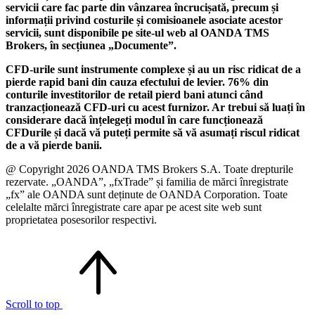
servicii care fac parte din vânzarea încrucișată, precum și
informații privind costurile și comisioanele asociate acestor
servicii, sunt disponibile pe site-ul web al OANDA TMS
Brokers, în secțiunea „Documente”.
CFD-urile sunt instrumente complexe și au un risc ridicat de a
pierde rapid bani din cauza efectului de levier. 76% din
conturile investitorilor de retail pierd bani atunci când
tranzacționează CFD-uri cu acest furnizor. Ar trebui să luați în
considerare dacă înțelegeți modul în care funcționează
CFDurile și dacă vă puteți permite să vă asumați riscul ridicat
de a vă pierde banii.
@ Copyright 2026 OANDA TMS Brokers S.A. Toate drepturile
rezervate. „OANDA”, „fxTrade” și familia de mărci înregistrate
„fx” ale OANDA sunt deținute de OANDA Corporation. Toate
celelalte mărci înregistrate care apar pe acest site web sunt
proprietatea posesorilor respectivi.
Scroll to top