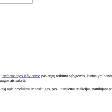
.”
informacijos ir švietimo
paslaugų teikimo sąlygomis, kurios yra bendr
augos atsisakyti.
apie produktus ir paslaugas, pvz., naujienas ir akcijas, naudojant pa