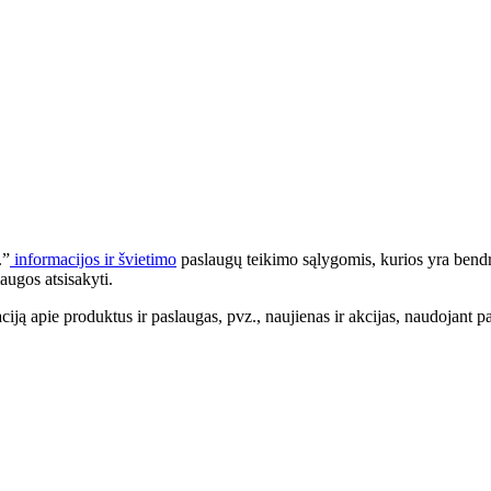
.”
informacijos ir švietimo
paslaugų teikimo sąlygomis, kurios yra bendr
augos atsisakyti.
apie produktus ir paslaugas, pvz., naujienas ir akcijas, naudojant pa