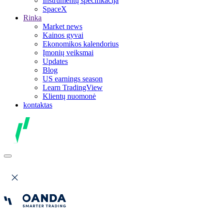
Instrumentų specifikacija
SpaceX
Rinka
Market news
Kainos gyvai
Ekonomikos kalendorius
Įmonių veiksmai
Updates
Blog
US earnings season
Learn TradingView
Klientų nuomonė
kontaktas