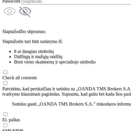
Password
Slaptažodžio stiprumas:
Slaptažodis turi būti sudarytas iš:
8 ar daugiau simbolių
Didžiųjų ir mažųjų raidžių
Bent vieno skaitmenų ir specialiojo simbolio
Check all consents
Patvirtinu, kad perskaičiau ir sutinku su „OANDA TMS Brokers S.A
tvarkymo klausimais pagrindas. Suprantu, kad galiu bet kada šios pasl
Sutinku gauti „OANDA TMS Brokers S.A.” rinkodaros informaciją 
El. paštas
SMS/MMS