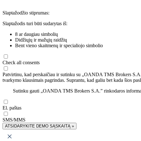
Slaptažodžio stiprumas:
Slaptažodis turi būti sudarytas iš:
8 ar daugiau simbolių
Didžiųjų ir mažųjų raidžių
Bent vieno skaitmenų ir specialiojo simbolio
Check all consents
Patvirtinu, kad perskaičiau ir sutinku su „OANDA TMS Brokers S.A
tvarkymo klausimais pagrindas. Suprantu, kad galiu bet kada šios pasl
Sutinku gauti „OANDA TMS Brokers S.A.” rinkodaros informaciją 
El. paštas
SMS/MMS
ATSIDARYKITE DEMO SĄSKAITĄ »