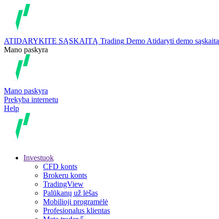
ATIDARYKITE SĄSKAITĄ
Trading
Demo
Atidaryti demo sąskaitą
Mano paskyra
Mano paskyra
Prekyba internetu
Help
Investuok
CFD konts
Brokeru konts
TradingView
Palūkanų už lėšas
Mobilioji programėlė
Profesionalus klientas