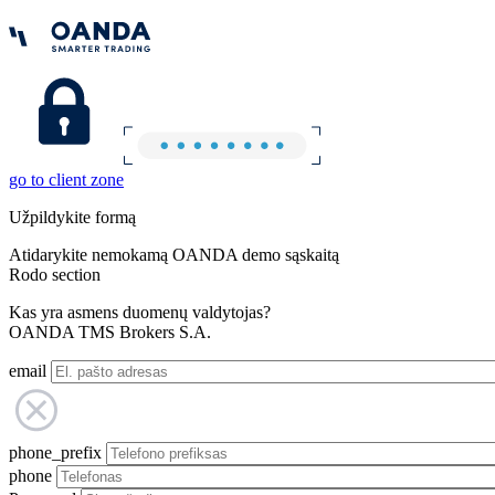
go to client zone
Užpildykite formą
Atidarykite nemokamą OANDA demo sąskaitą
Rodo section
Kas yra asmens duomenų valdytojas?
OANDA TMS Brokers S.A.
email
phone_prefix
phone