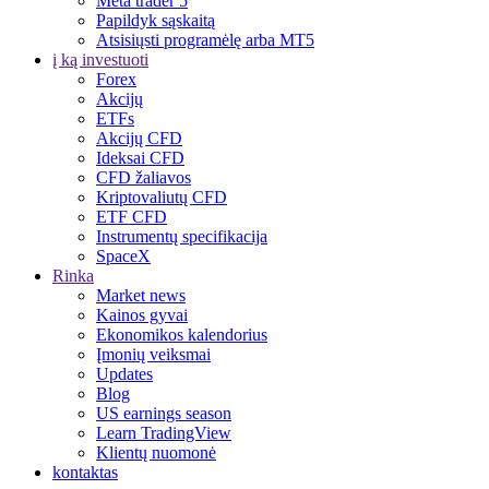
Meta trader 5
Papildyk sąskaitą
Atsisiųsti programėlę arba MT5
į ką investuoti
Forex
Akcijų
ETFs
Akcijų CFD
Ideksai CFD
CFD žaliavos
Kriptovaliutų CFD
ETF CFD
Instrumentų specifikacija
SpaceX
Rinka
Market news
Kainos gyvai
Ekonomikos kalendorius
Įmonių veiksmai
Updates
Blog
US earnings season
Learn TradingView
Klientų nuomonė
kontaktas