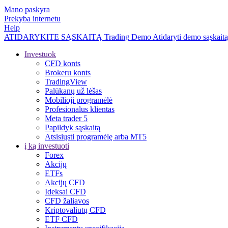
Mano paskyra
Prekyba internetu
Help
ATIDARYKITE SĄSKAITĄ
Trading
Demo
Atidaryti demo sąskaitą
Investuok
CFD konts
Brokeru konts
TradingView
Palūkanų už lėšas
Mobilioji programėlė
Profesionalus klientas
Meta trader 5
Papildyk sąskaitą
Atsisiųsti programėlę arba MT5
į ką investuoti
Forex
Akcijų
ETFs
Akcijų CFD
Ideksai CFD
CFD žaliavos
Kriptovaliutų CFD
ETF CFD