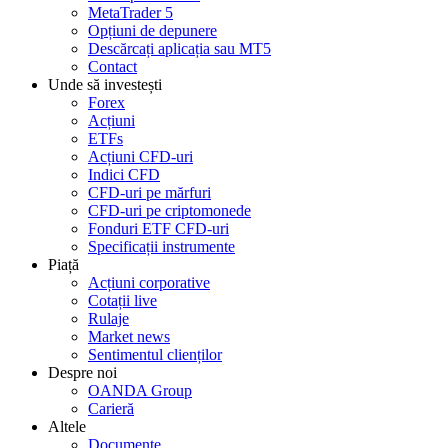
MetaTrader 5
Opțiuni de depunere
Descărcați aplicația sau MT5
Contact
Unde să investești
Forex
Acțiuni
ETFs
Acțiuni CFD-uri
Indici CFD
CFD-uri pe mărfuri
CFD-uri pe criptomonede
Fonduri ETF CFD-uri
Specificații instrumente
Piață
Acțiuni corporative
Cotații live
Rulaje
Market news
Sentimentul clienților
Despre noi
OANDA Group
Carieră
Altele
Documente