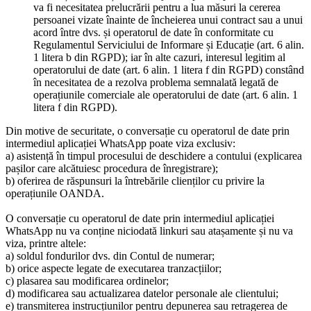
va fi necesitatea prelucrării pentru a lua măsuri la cererea
persoanei vizate înainte de încheierea unui contract sau a unui
acord între dvs. și operatorul de date în conformitate cu
Regulamentul Serviciului de Informare și Educație (art. 6 alin.
1 litera b din RGPD); iar în alte cazuri, interesul legitim al
operatorului de date (art. 6 alin. 1 litera f din RGPD) constând
în necesitatea de a rezolva problema semnalată legată de
operațiunile comerciale ale operatorului de date (art. 6 alin. 1
litera f din RGPD).
Din motive de securitate, o conversație cu operatorul de date prin
intermediul aplicației WhatsApp poate viza exclusiv:
a) asistență în timpul procesului de deschidere a contului (explicarea
pașilor care alcătuiesc procedura de înregistrare);
b) oferirea de răspunsuri la întrebările clienților cu privire la
operațiunile OANDA.
O conversație cu operatorul de date prin intermediul aplicației
WhatsApp nu va conține niciodată linkuri sau atașamente și nu va
viza, printre altele:
a) soldul fondurilor dvs. din Contul de numerar;
b) orice aspecte legate de executarea tranzacțiilor;
c) plasarea sau modificarea ordinelor;
d) modificarea sau actualizarea datelor personale ale clientului;
e) transmiterea instrucțiunilor pentru depunerea sau retragerea de