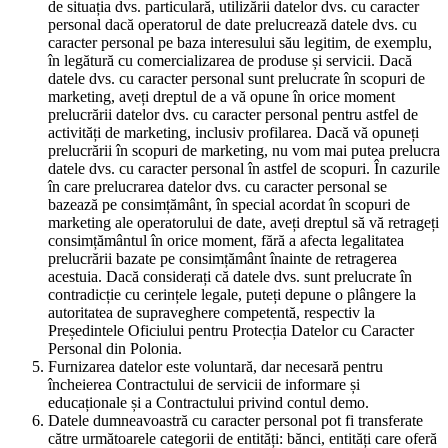
de situația dvs. particulară, utilizării datelor dvs. cu caracter
personal dacă operatorul de date prelucrează datele dvs. cu
caracter personal pe baza interesului său legitim, de exemplu,
în legătură cu comercializarea de produse și servicii. Dacă
datele dvs. cu caracter personal sunt prelucrate în scopuri de
marketing, aveți dreptul de a vă opune în orice moment
prelucrării datelor dvs. cu caracter personal pentru astfel de
activități de marketing, inclusiv profilarea. Dacă vă opuneți
prelucrării în scopuri de marketing, nu vom mai putea prelucra
datele dvs. cu caracter personal în astfel de scopuri. În cazurile
în care prelucrarea datelor dvs. cu caracter personal se
bazează pe consimțământ, în special acordat în scopuri de
marketing ale operatorului de date, aveți dreptul să vă retrageți
consimțământul în orice moment, fără a afecta legalitatea
prelucrării bazate pe consimțământ înainte de retragerea
acestuia. Dacă considerați că datele dvs. sunt prelucrate în
contradicție cu cerințele legale, puteți depune o plângere la
autoritatea de supraveghere competentă, respectiv la
Președintele Oficiului pentru Protecția Datelor cu Caracter
Personal din Polonia.
Furnizarea datelor este voluntară, dar necesară pentru
încheierea Contractului de servicii de informare și
educaționale și a Contractului privind contul demo.
Datele dumneavoastră cu caracter personal pot fi transferate
către următoarele categorii de entități: bănci, entități care oferă