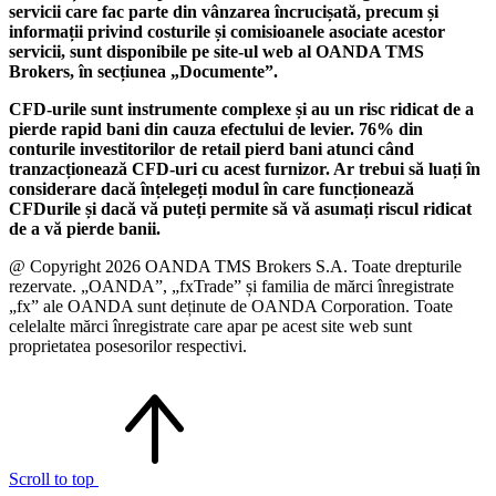
servicii care fac parte din vânzarea încrucișată, precum și
informații privind costurile și comisioanele asociate acestor
servicii, sunt disponibile pe site-ul web al OANDA TMS
Brokers, în secțiunea „Documente”.
CFD-urile sunt instrumente complexe și au un risc ridicat de a
pierde rapid bani din cauza efectului de levier. 76% din
conturile investitorilor de retail pierd bani atunci când
tranzacționează CFD-uri cu acest furnizor. Ar trebui să luați în
considerare dacă înțelegeți modul în care funcționează
CFDurile și dacă vă puteți permite să vă asumați riscul ridicat
de a vă pierde banii.
@ Copyright 2026 OANDA TMS Brokers S.A. Toate drepturile
rezervate. „OANDA”, „fxTrade” și familia de mărci înregistrate
„fx” ale OANDA sunt deținute de OANDA Corporation. Toate
celelalte mărci înregistrate care apar pe acest site web sunt
proprietatea posesorilor respectivi.
Scroll to top