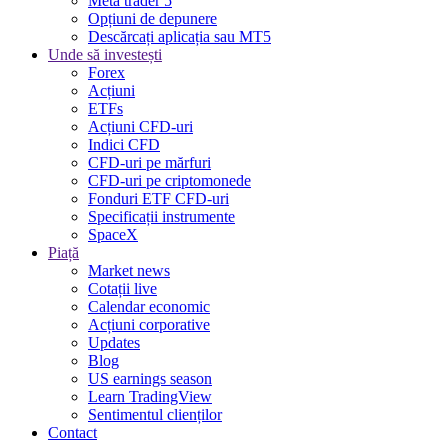
Meta trader 5
Opțiuni de depunere
Descărcați aplicația sau MT5
Unde să investești
Forex
Acțiuni
ETFs
Acțiuni CFD-uri
Indici CFD
CFD-uri pe mărfuri
CFD-uri pe criptomonede
Fonduri ETF CFD-uri
Specificații instrumente
SpaceX
Piață
Market news
Cotații live
Calendar economic
Acțiuni corporative
Updates
Blog
US earnings season
Learn TradingView
Sentimentul clienților
Contact