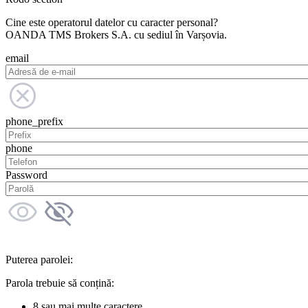
Cine este operatorul datelor cu caracter personal?
OANDA TMS Brokers S.A. cu sediul în Varșovia.
email
phone_prefix
phone
Password
Puterea parolei:
Parola trebuie să conțină:
8 sau mai multe caractere