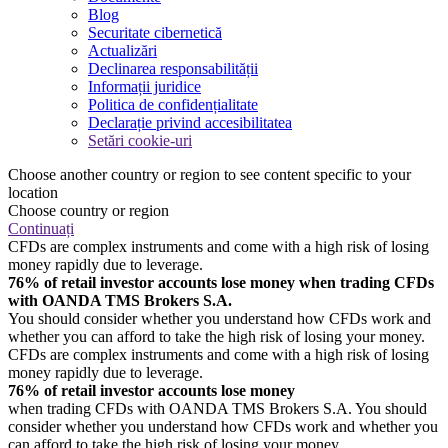
Blog
Securitate cibernetică
Actualizări
Declinarea responsabilității
Informații juridice
Politica de confidențialitate
Declarație privind accesibilitatea
Setări cookie-uri
Choose another country or region to see content specific to your
location
Choose country or region
Continuați
CFDs are complex instruments and come with a high risk of losing
money rapidly due to leverage.
76% of retail investor accounts lose money when trading CFDs
with OANDA TMS Brokers S.A.
You should consider whether you understand how CFDs work and
whether you can afford to take the high risk of losing your money.
CFDs are complex instruments and come with a high risk of losing
money rapidly due to leverage.
76% of retail investor accounts lose money
when trading CFDs with OANDA TMS Brokers S.A. You should
consider whether you understand how CFDs work and whether you
can afford to take the high risk of losing your money.