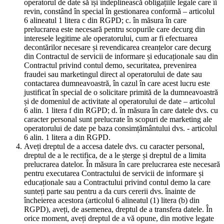
operatorul de date să își îndeplinească obligațiile legale care îi
revin, constând în special în gestionarea conformă – articolul
6 alineatul 1 litera c din RGPD; c. în măsura în care
prelucrarea este necesară pentru scopurile care decurg din
interesele legitime ale operatorului, cum ar fi efectuarea
decontărilor necesare și revendicarea creanțelor care decurg
din Contractul de servicii de informare și educaționale sau din
Contractul privind contul demo, securitatea, prevenirea
fraudei sau marketingul direct al operatorului de date sau
contactarea dumneavoastră, în cazul în care acest lucru este
justificat în special de o solicitare primită de la dumneavoastră
și de domeniul de activitate al operatorului de date – articolul
6 alin. 1 litera f din RGPD; d. în măsura în care datele dvs. cu
caracter personal sunt prelucrate în scopuri de marketing ale
operatorului de date pe baza consimțământului dvs. - articolul
6 alin. 1 litera a din RGPD.
Aveți dreptul de a accesa datele dvs. cu caracter personal,
dreptul de a le rectifica, de a le șterge și dreptul de a limita
prelucrarea datelor. În măsura în care prelucrarea este necesară
pentru executarea Contractului de servicii de informare și
educaționale sau a Contractului privind contul demo la care
sunteți parte sau pentru a da curs cererii dvs. înainte de
încheierea acestora (articolul 6 alineatul (1) litera (b) din
RGPD), aveți, de asemenea, dreptul de a transfera datele. În
orice moment, aveți dreptul de a vă opune, din motive legate