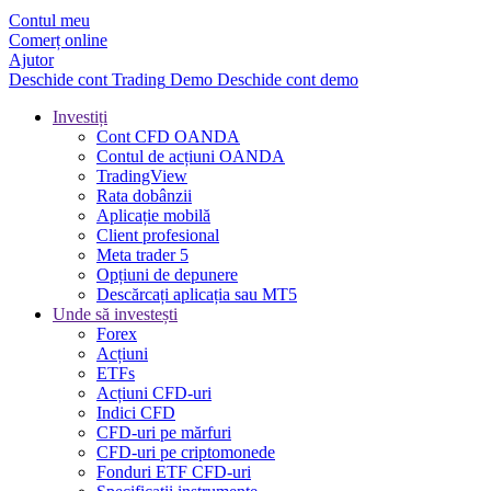
Contul meu
Comerț online
Ajutor
Deschide cont
Trading
Demo
Deschide cont demo
Investiți
Cont CFD OANDA
Contul de acțiuni OANDA
TradingView
Rata dobânzii
Aplicație mobilă
Client profesional
Meta trader 5
Opțiuni de depunere
Descărcați aplicația sau MT5
Unde să investești
Forex
Acțiuni
ETFs
Acțiuni CFD-uri
Indici CFD
CFD-uri pe mărfuri
CFD-uri pe criptomonede
Fonduri ETF CFD-uri