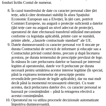
fonduri în/din Contul de numerar.
În cazul transferului de date cu caracter personal către țări
terțe, adică către destinatari stabiliți în afara Spațiului
Economic European sau a Elveției, în țări care, potrivit
Comisiei Europene, nu asigură o protecție suficientă a datelor
(țări terțe care nu asigură un nivel adecvat de protecție),
operatorul de date efectuează transferul utilizând mecanisme
conforme cu legislația aplicabilă, printre care se numără,
printre altele, „clauzele contractuale standard” ale UE.
Datele dumneavoastră cu caracter personal vor fi stocate pe
durata Contractului de servicii de informare și educație sau a
Contractului privind contul demo, precum și după încetarea
acestora, pe durata termenului de prescripție prevăzut de lege.
În măsura în care prelucrarea datelor se bazează pe interesul
legitim al operatorului, datele vor fi prelucrate pe durata
necesară pentru urmărirea acestor interese legitime (în special,
până la expirarea termenelor de prescripție pentru
revendicările prevăzute de legile aplicabile), dar nu mai mult
decât până la momentul recunoașterii obiecției. Cu toate
acestea, dacă prelucrarea datelor dvs. cu caracter personal se
bazează pe consimțământ – până la retragerea efectivă a
acestui consimțământ.
Operatorul nu va utiliza procesele decizionale automatizate
împotriva dumneavoastră.