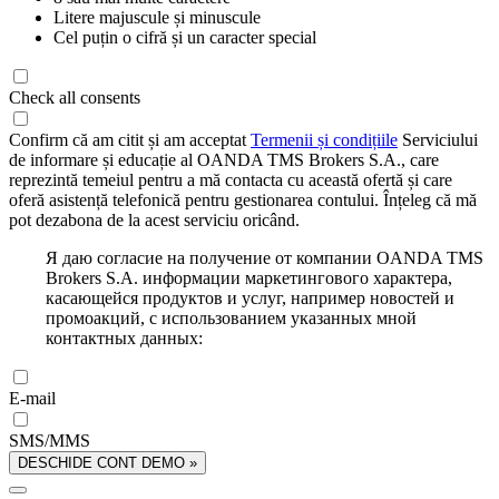
Litere majuscule și minuscule
Cel puțin o cifră și un caracter special
Check all consents
Confirm că am citit și am acceptat
Termenii și condițiile
Serviciului
de informare și educație al OANDA TMS Brokers S.A., care
reprezintă temeiul pentru a mă contacta cu această ofertă și care
oferă asistență telefonică pentru gestionarea contului. Înțeleg că mă
pot dezabona de la acest serviciu oricând.
Я даю согласие на получение от компании OANDA TMS
Brokers S.A. информации маркетингового характера,
касающейся продуктов и услуг, например новостей и
промоакций, с использованием указанных мной
контактных данных:
E-mail
SMS/MMS
DESCHIDE CONT DEMO »