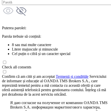
Puterea parolei:
Parola trebuie să conțină:
8 sau mai multe caractere
Litere majuscule și minuscule
Cel puțin o cifră și un caracter special
Check all consents
Confirm că am citit și am acceptat
Termenii și condițiile
Serviciului
de informare și educație al OANDA TMS Brokers S.A., care
reprezintă temeiul pentru a mă contacta cu această ofertă și care
oferă asistență telefonică pentru gestionarea contului. Înțeleg că mă
pot dezabona de la acest serviciu oricând.
Я даю согласие на получение от компании OANDA TMS
Brokers S.A. информации маркетингового характера,