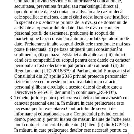
Contractul privind serviciile de informare și educaționale,
securitatea, prevenirea fraudei sau marketingul direct al
operatorului de date și contactarea dvs. în alte cazuri decât
cele specificate mai sus, atunci când acest lucru este justificat
în special de o solicitare primită de la dvs. și de domeniul de
activitate al operatorului de date. Datele dvs. cu caracter
personal pot fi, de asemenea, prelucrate în scopuri de
marketing pe baza consimțământului acordat Operatorului de
date. Prelucrarea în alte scopuri decât cele menționate mai sus
poate fi efectuată: (i) pe baza obținerii unui consimțământ
suplimentar, (ii) pe baza legislației aplicabile sau (iii) atunci
când este compatibilă cu scopul pentru care datele cu caracter
personal au fost colectate inițial (articolul 6 alineatul (4) din
Regulamentul (UE) 2016/679 al Parlamentului European și al
Consiliului din 27 aprilie 2016 privind protecția persoanelor
fizice în ceea ce privește prelucrarea datelor cu caracter
personal și libera circulație a acestor date și de abrogare a
Directivei 95/46/CE, denumit în continuare „RGPD”).
Temeiul juridic pentru prelucrarea datelor dumneavoastră cu
caracter personal este: a. în măsura în care prelucrarea este
necesară pentru executarea Contractului de servicii de
informare și educaționale sau a Contractului privind contul
demo, precum și pentru luarea de măsuri înainte de încheierea
unui contract – articolul 6 alineatul (1) litera (b) din RGPD; b.
în măsura în care prelucrarea datelor este necesară pentru ca