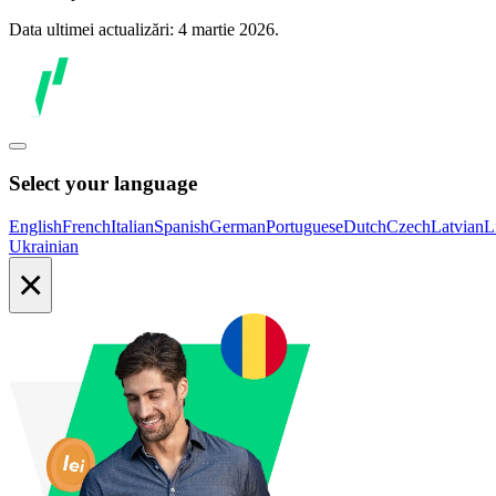
Data ultimei actualizări: 4 martie 2026.
Select your language
English
French
Italian
Spanish
German
Portuguese
Dutch
Czech
Latvian
L
Ukrainian
×