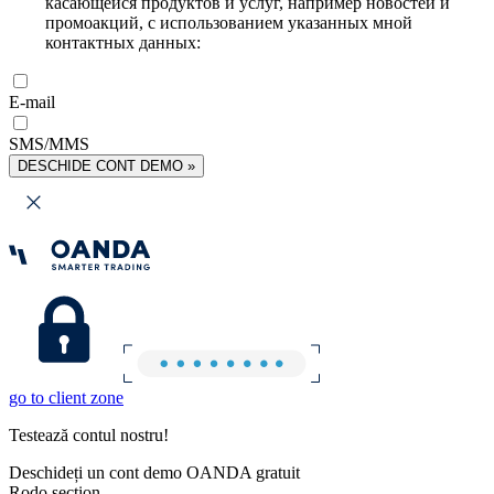
касающейся продуктов и услуг, например новостей и
промоакций, с использованием указанных мной
контактных данных:
E-mail
SMS/MMS
DESCHIDE CONT DEMO »
go to client zone
Testează contul nostru!
Deschideți un cont demo OANDA gratuit
Rodo section