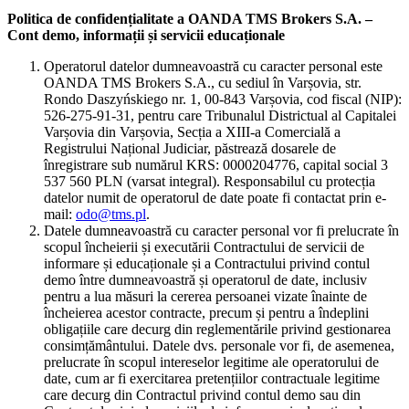
Politica de confidențialitate a OANDA TMS Brokers S.A. –
Cont demo, informații și servicii educaționale
Operatorul datelor dumneavoastră cu caracter personal este
OANDA TMS Brokers S.A., cu sediul în Varșovia, str.
Rondo Daszyńskiego nr. 1, 00-843 Varșovia, cod fiscal (NIP):
526-275-91-31, pentru care Tribunalul Districtual al Capitalei
Varșovia din Varșovia, Secția a XIII-a Comercială a
Registrului Național Judiciar, păstrează dosarele de
înregistrare sub numărul KRS: 0000204776, capital social 3
537 560 PLN (varsat integral). Responsabilul cu protecția
datelor numit de operatorul de date poate fi contactat prin e-
mail:
odo@tms.pl
.
Datele dumneavoastră cu caracter personal vor fi prelucrate în
scopul încheierii și executării Contractului de servicii de
informare și educaționale și a Contractului privind contul
demo între dumneavoastră și operatorul de date, inclusiv
pentru a lua măsuri la cererea persoanei vizate înainte de
încheierea acestor contracte, precum și pentru a îndeplini
obligațiile care decurg din reglementările privind gestionarea
consimțământului. Datele dvs. personale vor fi, de asemenea,
prelucrate în scopul intereselor legitime ale operatorului de
date, cum ar fi exercitarea pretențiilor contractuale legitime
care decurg din Contractul privind contul demo sau din