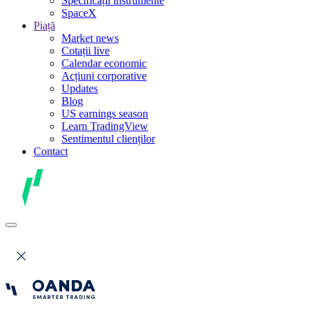
Specificații instrumente
SpaceX
Piață
Market news
Cotații live
Calendar economic
Acțiuni corporative
Updates
Blog
US earnings season
Learn TradingView
Sentimentul clienților
Contact