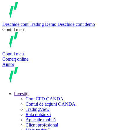
Deschide cont
Trading
Demo
Deschide cont demo
Contul meu
Contul meu
Comerț online
Ajutor
Investiți
Cont CFD OANDA
Contul de acțiuni OANDA
TradingView
Rata dobânzii
Aplicație mobilă
Client profesional