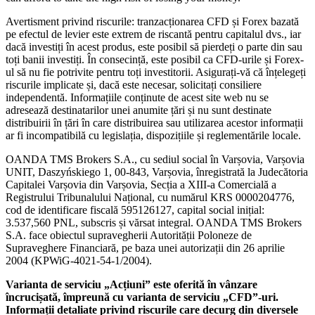
Avertisment privind riscurile: tranzacționarea CFD și Forex bazată
pe efectul de levier este extrem de riscantă pentru capitalul dvs., iar
dacă investiți în acest produs, este posibil să pierdeți o parte din sau
toți banii investiți. În consecință, este posibil ca CFD-urile și Forex-
ul să nu fie potrivite pentru toți investitorii. Asigurați-vă că înțelegeți
riscurile implicate și, dacă este necesar, solicitați consiliere
independentă. Informațiile conținute de acest site web nu se
adresează destinatarilor unei anumite țări și nu sunt destinate
distribuirii în țări în care distribuirea sau utilizarea acestor informații
ar fi incompatibilă cu legislația, dispozițiile și reglementările locale.
OANDA TMS Brokers S.A., cu sediul social în Varșovia, Varșovia
UNIT, Daszyńskiego 1, 00-843, Varșovia, înregistrată la Judecătoria
Capitalei Varșovia din Varșovia, Secția a XIII-a Comercială a
Registrului Tribunalului Național, cu numărul KRS 0000204776,
cod de identificare fiscală 595126127, capital social inițial:
3.537,560 PNL, subscris și vărsat integral. OANDA TMS Brokers
S.A. face obiectul supravegherii Autorității Poloneze de
Supraveghere Financiară, pe baza unei autorizații din 26 aprilie
2004 (KPWiG-4021-54-1/2004).
Varianta de serviciu „Acțiuni” este oferită în vânzare
încrucișată, împreună cu varianta de serviciu „CFD”-uri.
Informații detaliate privind riscurile care decurg din diversele