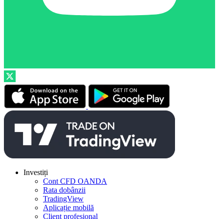
Investiți
Cont CFD OANDA
Rata dobânzii
TradingView
Aplicație mobilă
Client profesional