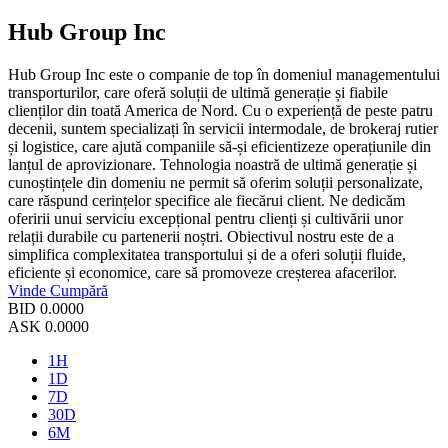
Hub Group Inc
Hub Group Inc este o companie de top în domeniul managementului
transporturilor, care oferă soluții de ultimă generație și fiabile
clienților din toată America de Nord. Cu o experiență de peste patru
decenii, suntem specializați în servicii intermodale, de brokeraj rutier
și logistice, care ajută companiile să-și eficientizeze operațiunile din
lanțul de aprovizionare. Tehnologia noastră de ultimă generație și
cunoștințele din domeniu ne permit să oferim soluții personalizate,
care răspund cerințelor specifice ale fiecărui client. Ne dedicăm
oferirii unui serviciu excepțional pentru clienți și cultivării unor
relații durabile cu partenerii noștri. Obiectivul nostru este de a
simplifica complexitatea transportului și de a oferi soluții fluide,
eficiente și economice, care să promoveze creșterea afacerilor.
Vinde
Cumpără
BID
0.0000
ASK
0.0000
1H
1D
7D
30D
6M