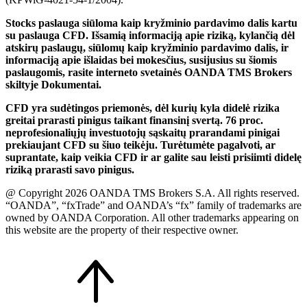
Stocks paslauga siūloma kaip kryžminio pardavimo dalis kartu
su paslauga CFD. Išsamią informaciją apie riziką, kylančią dėl
atskirų paslaugų, siūlomų kaip kryžminio pardavimo dalis, ir
informaciją apie išlaidas bei mokesčius, susijusius su šiomis
paslaugomis, rasite interneto svetainės OANDA TMS Brokers
skiltyje Dokumentai.
CFD yra sudėtingos priemonės, dėl kurių kyla didelė rizika
greitai prarasti pinigus taikant finansinį svertą. 76 proc.
neprofesionaliųjų investuotojų sąskaitų prarandami pinigai
prekiaujant CFD su šiuo teikėju. Turėtumėte pagalvoti, ar
suprantate, kaip veikia CFD ir ar galite sau leisti prisiimti didelę
riziką prarasti savo pinigus.
@ Copyright 2026 OANDA TMS Brokers S.A. All rights reserved.
“OANDA”, “fxTrade” and OANDA’s “fx” family of trademarks are
owned by OANDA Corporation. All other trademarks appearing on
this website are the property of their respective owner.