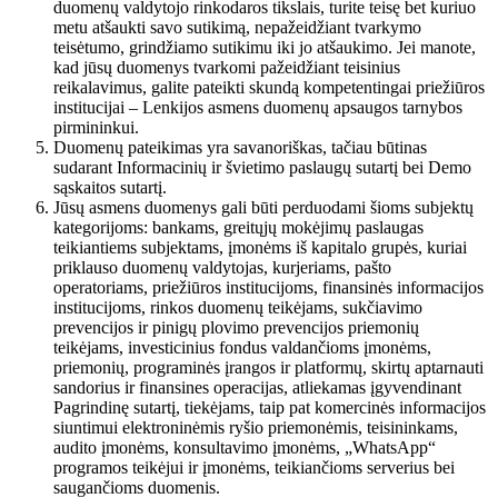
duomenų valdytojo rinkodaros tikslais, turite teisę bet kuriuo
metu atšaukti savo sutikimą, nepažeidžiant tvarkymo
teisėtumo, grindžiamo sutikimu iki jo atšaukimo. Jei manote,
kad jūsų duomenys tvarkomi pažeidžiant teisinius
reikalavimus, galite pateikti skundą kompetentingai priežiūros
institucijai – Lenkijos asmens duomenų apsaugos tarnybos
pirmininkui.
Duomenų pateikimas yra savanoriškas, tačiau būtinas
sudarant Informacinių ir švietimo paslaugų sutartį bei Demo
sąskaitos sutartį.
Jūsų asmens duomenys gali būti perduodami šioms subjektų
kategorijoms: bankams, greitųjų mokėjimų paslaugas
teikiantiems subjektams, įmonėms iš kapitalo grupės, kuriai
priklauso duomenų valdytojas, kurjeriams, pašto
operatoriams, priežiūros institucijoms, finansinės informacijos
institucijoms, rinkos duomenų teikėjams, sukčiavimo
prevencijos ir pinigų plovimo prevencijos priemonių
teikėjams, investicinius fondus valdančioms įmonėms,
priemonių, programinės įrangos ir platformų, skirtų aptarnauti
sandorius ir finansines operacijas, atliekamas įgyvendinant
Pagrindinę sutartį, tiekėjams, taip pat komercinės informacijos
siuntimui elektroninėmis ryšio priemonėmis, teisininkams,
audito įmonėms, konsultavimo įmonėms, „WhatsApp“
programos teikėjui ir įmonėms, teikiančioms serverius bei
saugančioms duomenis.