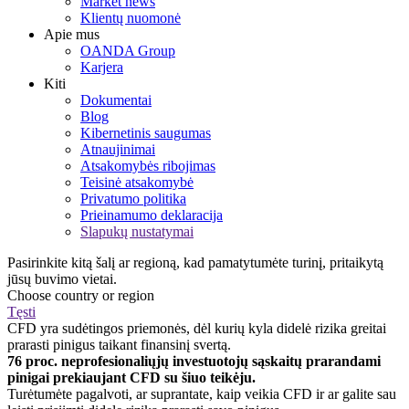
Market news
Klientų nuomonė
Apie mus
OANDA Group
Karjera
Kiti
Dokumentai
Blog
Kibernetinis saugumas
Atnaujinimai
Atsakomybės ribojimas
Teisinė atsakomybė
Privatumo politika
Prieinamumo deklaracija
Slapukų nustatymai
Pasirinkite kitą šalį ar regioną, kad pamatytumėte turinį, pritaikytą
jūsų buvimo vietai.
Choose country or region
Tęsti
CFD yra sudėtingos priemonės, dėl kurių kyla didelė rizika greitai
prarasti pinigus taikant finansinį svertą.
76 proc. neprofesionaliųjų investuotojų sąskaitų prarandami
pinigai prekiaujant CFD su šiuo teikėju.
Turėtumėte pagalvoti, ar suprantate, kaip veikia CFD ir ar galite sau