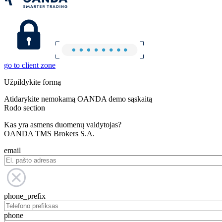
go to client zone
Užpildykite formą
Atidarykite nemokamą OANDA demo sąskaitą
Rodo section
Kas yra asmens duomenų valdytojas?
OANDA TMS Brokers S.A.
email
phone_prefix
phone