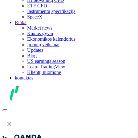
Kriptovaliutų CFD
ETF CFD
Instrumentų specifikacija
SpaceX
Rinka
Market news
Kainos gyvai
Ekonomikos kalendorius
Įmonių veiksmai
Updates
Blog
US earnings season
Learn TradingView
Klientų nuomonė
kontaktas