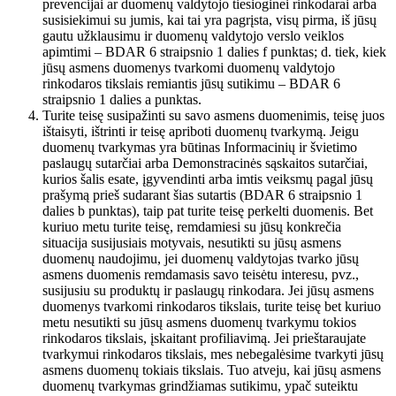
prevencijai ar duomenų valdytojo tiesioginei rinkodarai arba
susisiekimui su jumis, kai tai yra pagrįsta, visų pirma, iš jūsų
gautu užklausimu ir duomenų valdytojo verslo veiklos
apimtimi – BDAR 6 straipsnio 1 dalies f punktas; d. tiek, kiek
jūsų asmens duomenys tvarkomi duomenų valdytojo
rinkodaros tikslais remiantis jūsų sutikimu – BDAR 6
straipsnio 1 dalies a punktas.
Turite teisę susipažinti su savo asmens duomenimis, teisę juos
ištaisyti, ištrinti ir teisę apriboti duomenų tvarkymą. Jeigu
duomenų tvarkymas yra būtinas Informacinių ir švietimo
paslaugų sutarčiai arba Demonstracinės sąskaitos sutarčiai,
kurios šalis esate, įgyvendinti arba imtis veiksmų pagal jūsų
prašymą prieš sudarant šias sutartis (BDAR 6 straipsnio 1
dalies b punktas), taip pat turite teisę perkelti duomenis. Bet
kuriuo metu turite teisę, remdamiesi su jūsų konkrečia
situacija susijusiais motyvais, nesutikti su jūsų asmens
duomenų naudojimu, jei duomenų valdytojas tvarko jūsų
asmens duomenis remdamasis savo teisėtu interesu, pvz.,
susijusiu su produktų ir paslaugų rinkodara. Jei jūsų asmens
duomenys tvarkomi rinkodaros tikslais, turite teisę bet kuriuo
metu nesutikti su jūsų asmens duomenų tvarkymu tokios
rinkodaros tikslais, įskaitant profiliavimą. Jei prieštaraujate
tvarkymui rinkodaros tikslais, mes nebegalėsime tvarkyti jūsų
asmens duomenų tokiais tikslais. Tuo atveju, kai jūsų asmens
duomenų tvarkymas grindžiamas sutikimu, ypač suteiktu