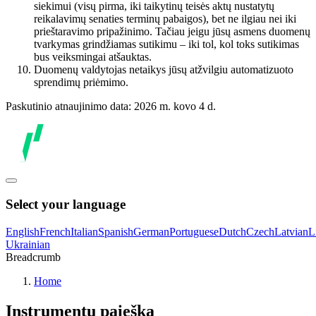
siekimui (visų pirma, iki taikytinų teisės aktų nustatytų
reikalavimų senaties terminų pabaigos), bet ne ilgiau nei iki
prieštaravimo pripažinimo. Tačiau jeigu jūsų asmens duomenų
tvarkymas grindžiamas sutikimu – iki tol, kol toks sutikimas
bus veiksmingai atšauktas.
Duomenų valdytojas netaikys jūsų atžvilgiu automatizuoto
sprendimų priėmimo.
Paskutinio atnaujinimo data: 2026 m. kovo 4 d.
Select your language
English
French
Italian
Spanish
German
Portuguese
Dutch
Czech
Latvian
L
Ukrainian
Breadcrumb
Home
Instrumentų paieška