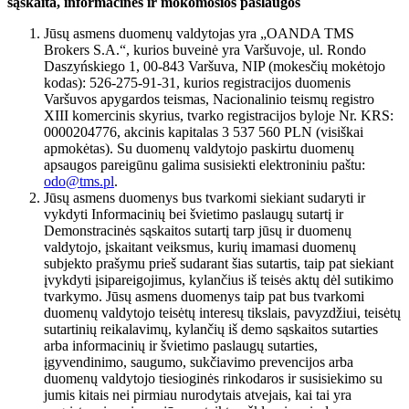
sąskaita, informacinės ir mokomosios paslaugos
Jūsų asmens duomenų valdytojas yra „OANDA TMS
Brokers S.A.“, kurios buveinė yra Varšuvoje, ul. Rondo
Daszyńskiego 1, 00-843 Varšuva, NIP (mokesčių mokėtojo
kodas): 526-275-91-31, kurios registracijos duomenis
Varšuvos apygardos teismas, Nacionalinio teismų registro
XIII komercinis skyrius, tvarko registracijos byloje Nr. KRS:
0000204776, akcinis kapitalas 3 537 560 PLN (visiškai
apmokėtas). Su duomenų valdytojo paskirtu duomenų
apsaugos pareigūnu galima susisiekti elektroniniu paštu:
odo@tms.pl
.
Jūsų asmens duomenys bus tvarkomi siekiant sudaryti ir
vykdyti Informacinių bei švietimo paslaugų sutartį ir
Demonstracinės sąskaitos sutartį tarp jūsų ir duomenų
valdytojo, įskaitant veiksmus, kurių imamasi duomenų
subjekto prašymu prieš sudarant šias sutartis, taip pat siekiant
įvykdyti įsipareigojimus, kylančius iš teisės aktų dėl sutikimo
tvarkymo. Jūsų asmens duomenys taip pat bus tvarkomi
duomenų valdytojo teisėtų interesų tikslais, pavyzdžiui, teisėtų
sutartinių reikalavimų, kylančių iš demo sąskaitos sutarties
arba informacinių ir švietimo paslaugų sutarties,
įgyvendinimo, saugumo, sukčiavimo prevencijos arba
duomenų valdytojo tiesioginės rinkodaros ir susisiekimo su
jumis kitais nei pirmiau nurodytais atvejais, kai tai yra