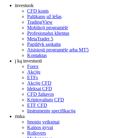
investuok
CFD konts
Palūkanų už lėšas
TradingView
Mobilioji programėlė
Profesionalus klientas
MetaTrader 5
Papildyk sąskaitą
Atsisiųsti programėlę arba MT5
Kontaktas
į ką investuoti
Forex
Akcijų
ETFs
Akcijų CFD
Ideksai CFD
CFD žaliavos
Kriptovaliutų CFD
ETF CFD
Instrumentų specifikacija
rinka
Įmonių veiksmai
Kainos gyvai
Rollovers