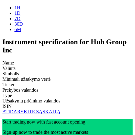
1H
1D
7D
30D
6M
Instrument specification for Hub Group
Inc
Name
Valiuta
Simbolis
Minimali užsakymo vertė
Ticker
Prekybos valandos
Type
Užsakymų priėmimo valandos
ISIN
ATIDARYKITE SĄSKAITĄ
Start trading now with fast account opening.
Sign-up now to trade the most active markets