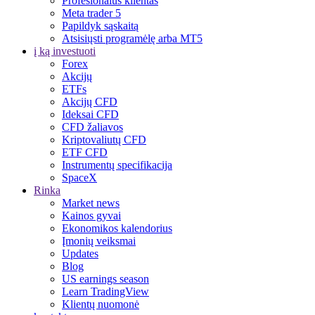
Profesionalus klientas
Meta trader 5
Papildyk sąskaitą
Atsisiųsti programėlę arba MT5
į ką investuoti
Forex
Akcijų
ETFs
Akcijų CFD
Ideksai CFD
CFD žaliavos
Kriptovaliutų CFD
ETF CFD
Instrumentų specifikacija
SpaceX
Rinka
Market news
Kainos gyvai
Ekonomikos kalendorius
Įmonių veiksmai
Updates
Blog
US earnings season
Learn TradingView
Klientų nuomonė