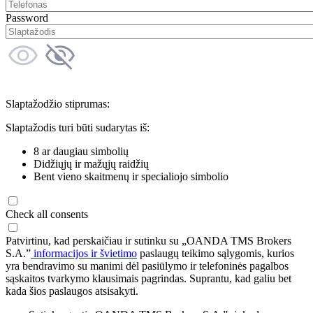
Password
Slaptažodžio stiprumas:
Slaptažodis turi būti sudarytas iš:
8 ar daugiau simbolių
Didžiųjų ir mažųjų raidžių
Bent vieno skaitmenų ir specialiojo simbolio
Check all consents
Patvirtinu, kad perskaičiau ir sutinku su „OANDA TMS Brokers
S.A.”
informacijos ir švietimo
paslaugų teikimo sąlygomis, kurios
yra bendravimo su manimi dėl pasiūlymo ir telefoninės pagalbos
sąskaitos tvarkymo klausimais pagrindas. Suprantu, kad galiu bet
kada šios paslaugos atsisakyti.