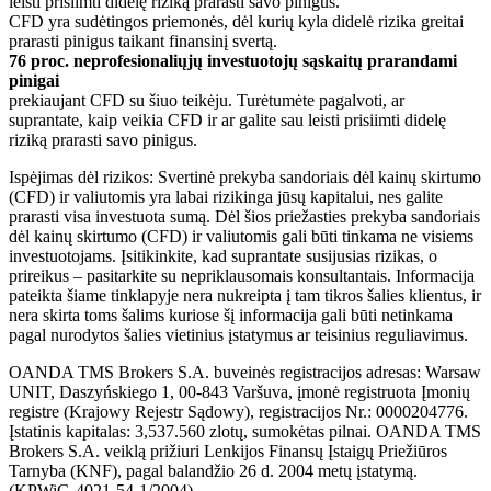
leisti prisiimti didelę riziką prarasti savo pinigus.
CFD yra sudėtingos priemonės, dėl kurių kyla didelė rizika greitai
prarasti pinigus taikant finansinį svertą.
76 proc. neprofesionaliųjų investuotojų sąskaitų prarandami
pinigai
prekiaujant CFD su šiuo teikėju. Turėtumėte pagalvoti, ar
suprantate, kaip veikia CFD ir ar galite sau leisti prisiimti didelę
riziką prarasti savo pinigus.
Ispėjimas dėl rizikos: Svertinė prekyba sandoriais dėl kainų skirtumo
(CFD) ir valiutomis yra labai rizikinga jūsų kapitalui, nes galite
prarasti visa investuota sumą. Dėl šios priežasties prekyba sandoriais
dėl kainų skirtumo (CFD) ir valiutomis gali būti tinkama ne visiems
investuotojams. Įsitikinkite, kad suprantate susijusias rizikas, o
prireikus – pasitarkite su nepriklausomais konsultantais. Informacija
pateikta šiame tinklapyje nera nukreipta į tam tikros šalies klientus, ir
nera skirta toms šalims kuriose šį informacija gali būti netinkama
pagal nurodytos šalies vietinius įstatymus ar teisinius reguliavimus.
OANDA TMS Brokers S.A. buveinės registracijos adresas: Warsaw
UNIT, Daszyńskiego 1, 00-843 Varšuva, įmonė registruota Įmonių
registre (Krajowy Rejestr Sądowy), registracijos Nr.: 0000204776.
Įstatinis kapitalas: 3,537.560 zlotų, sumokėtas pilnai. OANDA TMS
Brokers S.A. veiklą prižiuri Lenkijos Finansų Įstaigų Priežiūros
Tarnyba (KNF), pagal balandžio 26 d. 2004 metų įstatymą.
(KPWiG-4021-54-1/2004).