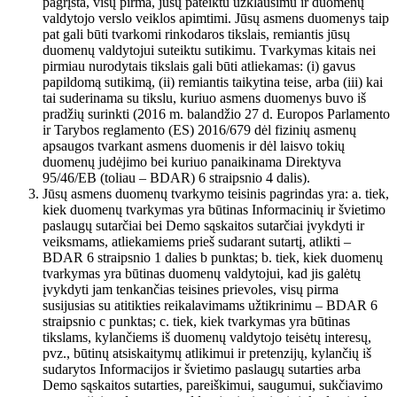
pagrįsta, visų pirma, jūsų pateiktu užklausimu ir duomenų
valdytojo verslo veiklos apimtimi. Jūsų asmens duomenys taip
pat gali būti tvarkomi rinkodaros tikslais, remiantis jūsų
duomenų valdytojui suteiktu sutikimu. Tvarkymas kitais nei
pirmiau nurodytais tikslais gali būti atliekamas: (i) gavus
papildomą sutikimą, (ii) remiantis taikytina teise, arba (iii) kai
tai suderinama su tikslu, kuriuo asmens duomenys buvo iš
pradžių surinkti (2016 m. balandžio 27 d. Europos Parlamento
ir Tarybos reglamento (ES) 2016/679 dėl fizinių asmenų
apsaugos tvarkant asmens duomenis ir dėl laisvo tokių
duomenų judėjimo bei kuriuo panaikinama Direktyva
95/46/EB (toliau – BDAR) 6 straipsnio 4 dalis).
Jūsų asmens duomenų tvarkymo teisinis pagrindas yra: a. tiek,
kiek duomenų tvarkymas yra būtinas Informacinių ir švietimo
paslaugų sutarčiai bei Demo sąskaitos sutarčiai įvykdyti ir
veiksmams, atliekamiems prieš sudarant sutartį, atlikti –
BDAR 6 straipsnio 1 dalies b punktas; b. tiek, kiek duomenų
tvarkymas yra būtinas duomenų valdytojui, kad jis galėtų
įvykdyti jam tenkančias teisines prievoles, visų pirma
susijusias su atitikties reikalavimams užtikrinimu – BDAR 6
straipsnio c punktas; c. tiek, kiek tvarkymas yra būtinas
tikslams, kylančiems iš duomenų valdytojo teisėtų interesų,
pvz., būtinų atsiskaitymų atlikimui ir pretenzijų, kylančių iš
sudarytos Informacijos ir švietimo paslaugų sutarties arba
Demo sąskaitos sutarties, pareiškimui, saugumui, sukčiavimo