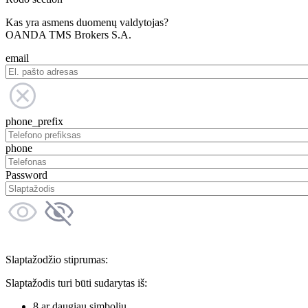
Kas yra asmens duomenų valdytojas?
OANDA TMS Brokers S.A.
email
phone_prefix
phone
Password
Slaptažodžio stiprumas:
Slaptažodis turi būti sudarytas iš:
8 ar daugiau simbolių