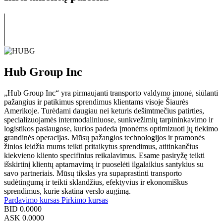
Hub Group Inc
„Hub Group Inc“ yra pirmaujanti transporto valdymo įmonė, siūlanti
pažangius ir patikimus sprendimus klientams visoje Šiaurės
Amerikoje. Turėdami daugiau nei keturis dešimtmečius patirties,
specializuojamės intermodaliniuose, sunkvežimių tarpininkavimo ir
logistikos paslaugose, kurios padeda įmonėms optimizuoti jų tiekimo
grandinės operacijas. Mūsų pažangios technologijos ir pramonės
žinios leidžia mums teikti pritaikytus sprendimus, atitinkančius
kiekvieno kliento specifinius reikalavimus. Esame pasiryžę teikti
išskirtinį klientų aptarnavimą ir puoselėti ilgalaikius santykius su
savo partneriais. Mūsų tikslas yra supaprastinti transporto
sudėtingumą ir teikti sklandžius, efektyvius ir ekonomiškus
sprendimus, kurie skatina verslo augimą.
Pardavimo kursas
Pirkimo kursas
BID
0.0000
ASK
0.0000