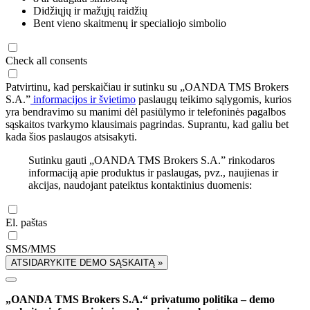
Didžiųjų ir mažųjų raidžių
Bent vieno skaitmenų ir specialiojo simbolio
Check all consents
Patvirtinu, kad perskaičiau ir sutinku su „OANDA TMS Brokers
S.A.”
informacijos ir švietimo
paslaugų teikimo sąlygomis, kurios
yra bendravimo su manimi dėl pasiūlymo ir telefoninės pagalbos
sąskaitos tvarkymo klausimais pagrindas. Suprantu, kad galiu bet
kada šios paslaugos atsisakyti.
Sutinku gauti „OANDA TMS Brokers S.A.” rinkodaros
informaciją apie produktus ir paslaugas, pvz., naujienas ir
akcijas, naudojant pateiktus kontaktinius duomenis:
El. paštas
SMS/MMS
ATSIDARYKITE DEMO SĄSKAITĄ »
„OANDA TMS Brokers S.A.“ privatumo politika – demo