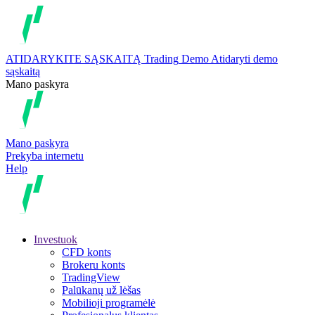
ATIDARYKITE SĄSKAITĄ
Trading
Demo
Atidaryti demo
sąskaitą
Mano paskyra
Mano paskyra
Prekyba internetu
Help
Investuok
CFD konts
Brokeru konts
TradingView
Palūkanų už lėšas
Mobilioji programėlė