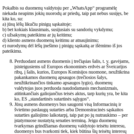
Pokalbis su duomenų valdytoju per „WhatsApp“ programėlę
niekada neapims jokių nuorodų ar priedų, taip pat nebus susijęs, be
kita ko, su:
a) jūsų lėšų likučiu pinigų sąskaitoje;
b) bet kokiais klausimais, susijusiais su sandorių vykdymu;
c) užsakymų pateikimu ar jų keitimu;
d) kliento asmens duomenų keitimu ar atnaujinimu;
e) nurodymų dėl lėšų įnešimo į pinigų sąskaitą ar išėmimo iš jos
pateikimu.
Perduodant asmens duomenis į trečiąsias šalis, t. y. gavėjams,
įsisteigusiems už Europos ekonominės erdvės ar Šveicarijos
ribų, į šalis, kurios, Europos Komisijos nuomone, neužtikrina
pakankamos duomenų apsaugos (trečiosios šalys,
neužtikrinančios tinkamo apsaugos lygio), duomenų
valdytojas juos perduoda naudodamasis mechanizmais,
atitinkančiais galiojančius teisės aktus, tarp kurių yra, be kita
ko, ES „standartinės sutartinės sąlygos“.
Jūsų asmens duomenys bus saugomi visą Informacinių ir
švietimo paslaugų sutarties arba Demonstracinės sąskaitos
sutarties galiojimo laikotarpį, taip pat po jų nutraukimo – per
įstatymuose nustatytą senaties terminą. Jeigu duomenų
tvarkymas grindžiamas duomenų valdytojo teisėtu interesu,
duomenys bus tvarkomi tiek, kiek būtina šių teisėtų interesų