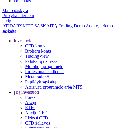
kontaktas
Mano paskyra
Prekyba internetu
Help
ATIDARYKITE SĄSKAITĄ
Trading
Demo
Atidaryti demo
sąskaitą
Investuok
CFD konts
Brokeru konts
TradingView
Palūkanų už lėšas
Mobilioji programėlė
Profesionalus klientas
Meta trader 5
Papildyk sąskaitą
Atsisiųsti programėlę arba MT5
į ką investuoti
Forex
Akcijų
ETFs
Akcijų CFD
Ideksai CFD
CFD žaliavos