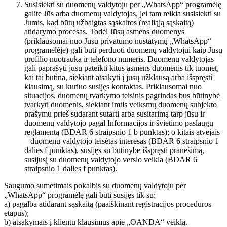
Susisiekti su duomenų valdytoju per „WhatsApp“ programėlę
galite Jūs arba duomenų valdytojas, jei tam reikia susisiekti su
Jumis, kad būtų užbaigtas sąskaitos (realiąją sąskaitą)
atidarymo procesas. Todėl Jūsų asmens duomenys
(priklausomai nuo Jūsų privatumo nustatymų „WhatsApp“
programėlėje) gali būti perduoti duomenų valdytojui kaip Jūsų
profilio nuotrauka ir telefono numeris. Duomenų valdytojas
gali paprašyti jūsų pateikti kitus asmens duomenis tik tuomet,
kai tai būtina, siekiant atsakyti į jūsų užklausą arba išspręsti
klausimą, su kuriuo susijęs kontaktas. Priklausomai nuo
situacijos, duomenų tvarkymo teisinis pagrindas bus būtinybė
tvarkyti duomenis, siekiant imtis veiksmų duomenų subjekto
prašymu prieš sudarant sutartį arba susitarimą tarp jūsų ir
duomenų valdytojo pagal Informacijos ir švietimo paslaugų
reglamentą (BDAR 6 straipsnio 1 b punktas); o kitais atvejais
– duomenų valdytojo teisėtas interesas (BDAR 6 straipsnio 1
dalies f punktas), susijęs su būtinybe išspręsti pranešimą,
susijusį su duomenų valdytojo verslo veikla (BDAR 6
straipsnio 1 dalies f punktas).
Saugumo sumetimais pokalbis su duomenų valdytoju per
„WhatsApp“ programėlę gali būti susijęs tik su:
a) pagalba atidarant sąskaitą (paaiškinant registracijos procedūros
etapus);
b) atsakymais į klientų klausimus apie „OANDA“ veiklą.