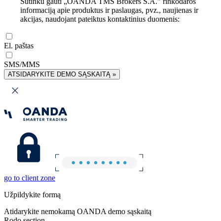
Sutinku gauti „OANDA TMS Brokers S.A.” rinkodaros
informaciją apie produktus ir paslaugas, pvz., naujienas ir
akcijas, naudojant pateiktus kontaktinius duomenis:
El. paštas
SMS/MMS
ATSIDARYKITE DEMO SĄSKAITĄ »
go to client zone
Užpildykite formą
Atidarykite nemokamą OANDA demo sąskaitą
Rodo section