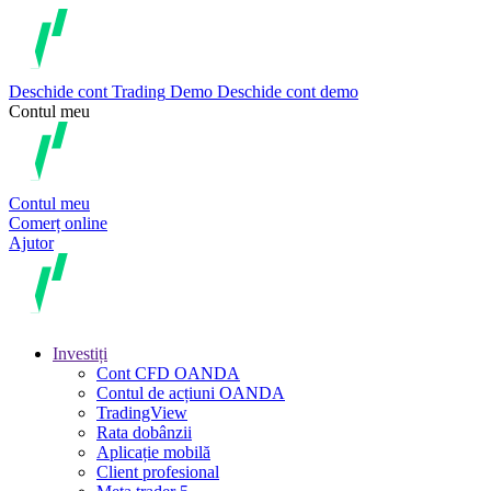
Deschide cont
Trading
Demo
Deschide cont demo
Contul meu
Contul meu
Comerț online
Ajutor
Investiți
Cont CFD OANDA
Contul de acțiuni OANDA
TradingView
Rata dobânzii
Aplicație mobilă
Client profesional