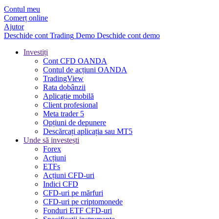
Contul meu
Comerț online
Ajutor
Deschide cont
Trading
Demo
Deschide cont demo
Investiți
Cont CFD OANDA
Contul de acțiuni OANDA
TradingView
Rata dobânzii
Aplicație mobilă
Client profesional
Meta trader 5
Opțiuni de depunere
Descărcați aplicația sau MT5
Unde să investești
Forex
Acțiuni
ETFs
Acțiuni CFD-uri
Indici CFD
CFD-uri pe mărfuri
CFD-uri pe criptomonede
Fonduri ETF CFD-uri