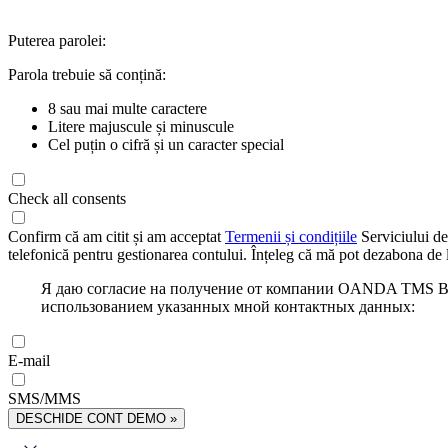
Puterea parolei:
Parola trebuie să conțină:
8 sau mai multe caractere
Litere majuscule și minuscule
Cel puțin o cifră și un caracter special
Check all consents
Confirm că am citit și am acceptat
Termenii și condițiile
Serviciului de
telefonică pentru gestionarea contului. Înțeleg că mă pot dezabona de l
Я даю согласие на получение от компании OANDA TMS Bro
использованием указанных мной контактных данных:
E-mail
SMS/MMS
DESCHIDE CONT DEMO »