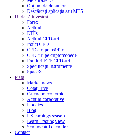
Meta trader 5
Opțiuni de depunere
Descărcați aplicația sau MT5
Unde să investești
Forex
Acțiuni
ETFs
Acțiuni CFD-uri
Indici CFD
CFD-uri pe mărfuri
CFD-uri pe criptomonede
Fonduri ETF CFD-uri
Specificații instrumente
SpaceX
Piață
Market news
Cotații live
Calendar economic
Acțiuni corporative
Updates
Blog
US earnings season
Learn TradingView
Sentimentul clienților
Contact