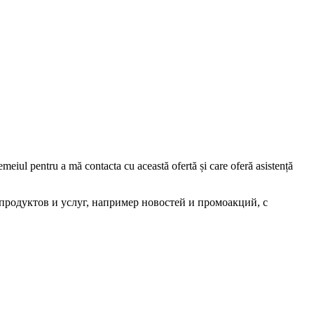
iul pentru a mă contacta cu această ofertă și care oferă asistență
родуктов и услуг, например новостей и промоакций, с