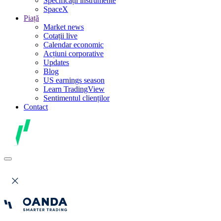
Specificații instrumente
SpaceX
Piață
Market news
Cotații live
Calendar economic
Acțiuni corporative
Updates
Blog
US earnings season
Learn TradingView
Sentimentul clienților
Contact