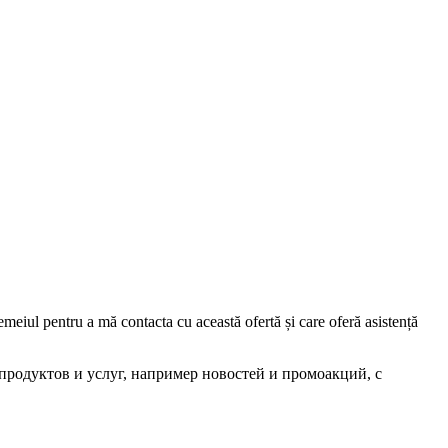
iul pentru a mă contacta cu această ofertă și care oferă asistență
родуктов и услуг, например новостей и промоакций, с