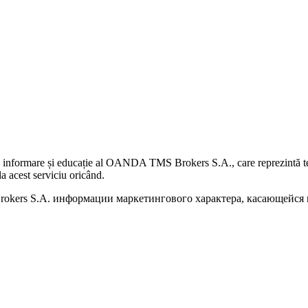
 informare și educație al OANDA TMS Brokers S.A., care reprezintă teme
a acest serviciu oricând.
kers S.A. информации маркетингового характера, касающейся п