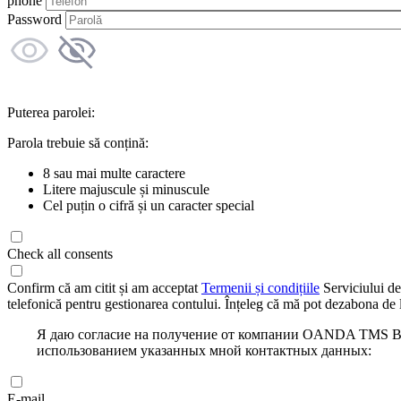
phone
Password
Puterea parolei:
Parola trebuie să conțină:
8 sau mai multe caractere
Litere majuscule și minuscule
Cel puțin o cifră și un caracter special
Check all consents
Confirm că am citit și am acceptat
Termenii și condițiile
Serviciului de
telefonică pentru gestionarea contului. Înțeleg că mă pot dezabona de l
Я даю согласие на получение от компании OANDA TMS Bro
использованием указанных мной контактных данных:
E-mail