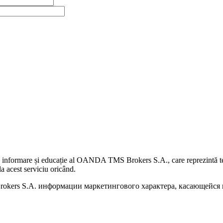
 informare și educație al OANDA TMS Brokers S.A., care reprezintă teme
a acest serviciu oricând.
kers S.A. информации маркетингового характера, касающейся п