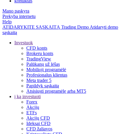
kontaktas
Mano paskyra
Prekyba internetu
Help
ATIDARYKITE SĄSKAITĄ
Trading
Demo
Atidaryti demo
sąskaitą
Investuok
CFD konts
Brokeru konts
TradingView
Palūkanų už lėšas
Mobilioji programėlė
Profesionalus klientas
Meta trader 5
Papildyk sąskaitą
Atsisiųsti programėlę arba MT5
į ką investuoti
Forex
Akcijų
ETFs
Akcijų CFD
Ideksai CFD
CFD žaliavos