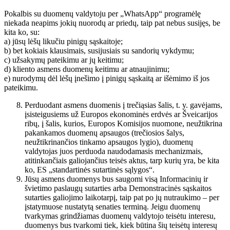
Pokalbis su duomenų valdytoju per „WhatsApp“ programėlę
niekada neapims jokių nuorodų ar priedų, taip pat nebus susijęs, be
kita ko, su:
a) jūsų lėšų likučiu pinigų sąskaitoje;
b) bet kokiais klausimais, susijusiais su sandorių vykdymu;
c) užsakymų pateikimu ar jų keitimu;
d) kliento asmens duomenų keitimu ar atnaujinimu;
e) nurodymų dėl lėšų įnešimo į pinigų sąskaitą ar išėmimo iš jos
pateikimu.
Perduodant asmens duomenis į trečiąsias šalis, t. y. gavėjams,
įsisteigusiems už Europos ekonominės erdvės ar Šveicarijos
ribų, į šalis, kurios, Europos Komisijos nuomone, neužtikrina
pakankamos duomenų apsaugos (trečiosios šalys,
neužtikrinančios tinkamo apsaugos lygio), duomenų
valdytojas juos perduoda naudodamasis mechanizmais,
atitinkančiais galiojančius teisės aktus, tarp kurių yra, be kita
ko, ES „standartinės sutartinės sąlygos“.
Jūsų asmens duomenys bus saugomi visą Informacinių ir
švietimo paslaugų sutarties arba Demonstracinės sąskaitos
sutarties galiojimo laikotarpį, taip pat po jų nutraukimo – per
įstatymuose nustatytą senaties terminą. Jeigu duomenų
tvarkymas grindžiamas duomenų valdytojo teisėtu interesu,
duomenys bus tvarkomi tiek, kiek būtina šių teisėtų interesų