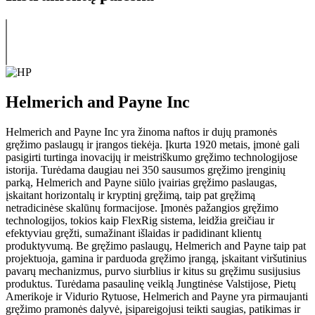
Helmerich and Payne Inc
Helmerich and Payne Inc yra žinoma naftos ir dujų pramonės
gręžimo paslaugų ir įrangos tiekėja. Įkurta 1920 metais, įmonė gali
pasigirti turtinga inovacijų ir meistriškumo gręžimo technologijose
istorija. Turėdama daugiau nei 350 sausumos gręžimo įrenginių
parką, Helmerich and Payne siūlo įvairias gręžimo paslaugas,
įskaitant horizontalų ir kryptinį gręžimą, taip pat gręžimą
netradicinėse skalūnų formacijose. Įmonės pažangios gręžimo
technologijos, tokios kaip FlexRig sistema, leidžia greičiau ir
efektyviau gręžti, sumažinant išlaidas ir padidinant klientų
produktyvumą. Be gręžimo paslaugų, Helmerich and Payne taip pat
projektuoja, gamina ir parduoda gręžimo įrangą, įskaitant viršutinius
pavarų mechanizmus, purvo siurblius ir kitus su gręžimu susijusius
produktus. Turėdama pasaulinę veiklą Jungtinėse Valstijose, Pietų
Amerikoje ir Vidurio Rytuose, Helmerich and Payne yra pirmaujanti
gręžimo pramonės dalyvė, įsipareigojusi teikti saugias, patikimas ir