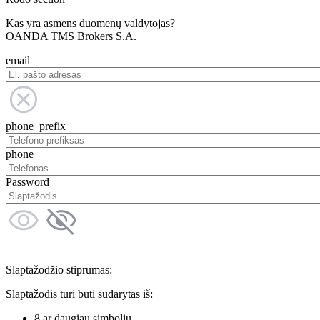
Kas yra asmens duomenų valdytojas?
OANDA TMS Brokers S.A.
email
phone_prefix
phone
Password
Slaptažodžio stiprumas:
Slaptažodis turi būti sudarytas iš:
8 ar daugiau simbolių