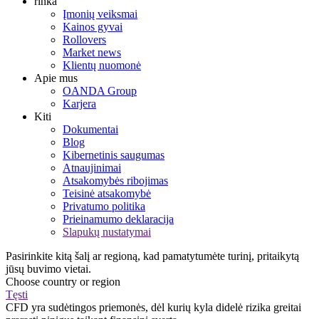
rinka
Įmonių veiksmai
Kainos gyvai
Rollovers
Market news
Klientų nuomonė
Apie mus
OANDA Group
Karjera
Kiti
Dokumentai
Blog
Kibernetinis saugumas
Atnaujinimai
Atsakomybės ribojimas
Teisinė atsakomybė
Privatumo politika
Prieinamumo deklaracija
Slapukų nustatymai
Pasirinkite kitą šalį ar regioną, kad pamatytumėte turinį, pritaikytą
jūsų buvimo vietai.
Choose country or region
Tęsti
CFD yra sudėtingos priemonės, dėl kurių kyla didelė rizika greitai