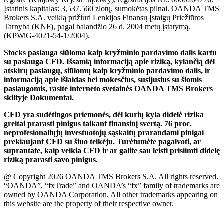
Įstatinis kapitalas: 3,537.560 zlotų, sumokėtas pilnai. OANDA TMS
Brokers S.A. veiklą prižiuri Lenkijos Finansų Įstaigų Priežiūros
Tarnyba (KNF), pagal balandžio 26 d. 2004 metų įstatymą.
(KPWiG-4021-54-1/2004).
Stocks paslauga siūloma kaip kryžminio pardavimo dalis kartu
su paslauga CFD. Išsamią informaciją apie riziką, kylančią dėl
atskirų paslaugų, siūlomų kaip kryžminio pardavimo dalis, ir
informaciją apie išlaidas bei mokesčius, susijusius su šiomis
paslaugomis, rasite interneto svetainės OANDA TMS Brokers
skiltyje Dokumentai.
CFD yra sudėtingos priemonės, dėl kurių kyla didelė rizika
greitai prarasti pinigus taikant finansinį svertą. 76 proc.
neprofesionaliųjų investuotojų sąskaitų prarandami pinigai
prekiaujant CFD su šiuo teikėju. Turėtumėte pagalvoti, ar
suprantate, kaip veikia CFD ir ar galite sau leisti prisiimti didelę
riziką prarasti savo pinigus.
@ Copyright 2026 OANDA TMS Brokers S.A. All rights reserved.
“OANDA”, “fxTrade” and OANDA’s “fx” family of trademarks are
owned by OANDA Corporation. All other trademarks appearing on
this website are the property of their respective owner.