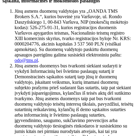
sąskaita, informacinės ir mokomosios paslaugos
Jūsų asmens duomenų valdytojas yra „OANDA TMS
Brokers S.A.“, kurios buveinė yra Varšuvoje, ul. Rondo
Daszyńskiego 1, 00-843 Varšuva, NIP (mokesčių mokėtojo
kodas): 526-275-91-31, kurios registracijos duomenis
Varšuvos apygardos teismas, Nacionalinio teismų registro
XIII komercinis skyrius, tvarko registracijos byloje Nr. KRS:
0000204776, akcinis kapitalas 3 537 560 PLN (visiškai
apmokėtas). Su duomenų valdytojo paskirtu duomenų
apsaugos pareigūnu galima susisiekti elektroniniu paštu:
odo@tms.pl
.
Jūsų asmens duomenys bus tvarkomi siekiant sudaryti ir
vykdyti Informacinių bei švietimo paslaugų sutartį ir
Demonstracinės sąskaitos sutartį tarp jūsų ir duomenų
valdytojo, įskaitant veiksmus, kurių imamasi duomenų
subjekto prašymu prieš sudarant šias sutartis, taip pat siekiant
įvykdyti įsipareigojimus, kylančius iš teisės aktų dėl sutikimo
tvarkymo. Jūsų asmens duomenys taip pat bus tvarkomi
duomenų valdytojo teisėtų interesų tikslais, pavyzdžiui, teisėtų
sutartinių reikalavimų, kylančių iš demo sąskaitos sutarties
arba informacinių ir švietimo paslaugų sutarties,
įgyvendinimo, saugumo, sukčiavimo prevencijos arba
duomenų valdytojo tiesioginės rinkodaros ir susisiekimo su
jumis kitais nei pirmiau nurodytais atvejais, kai tai yra