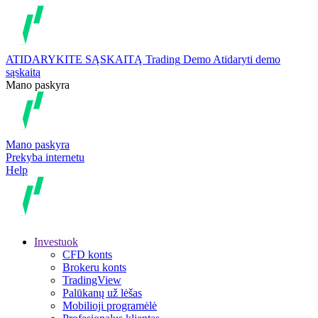
ATIDARYKITE SĄSKAITĄ
Trading
Demo
Atidaryti demo
sąskaitą
Mano paskyra
Mano paskyra
Prekyba internetu
Help
Investuok
CFD konts
Brokeru konts
TradingView
Palūkanų už lėšas
Mobilioji programėlė