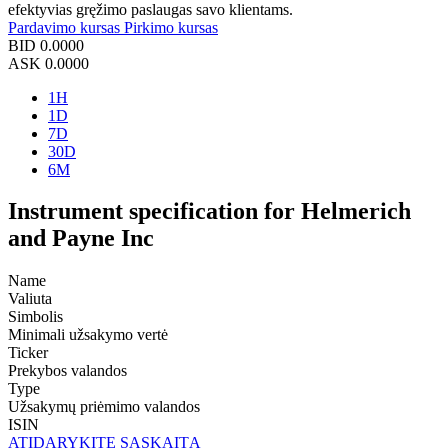
efektyvias gręžimo paslaugas savo klientams.
Pardavimo kursas
Pirkimo kursas
BID
0.0000
ASK
0.0000
1H
1D
7D
30D
6M
Instrument specification for Helmerich
and Payne Inc
Name
Valiuta
Simbolis
Minimali užsakymo vertė
Ticker
Prekybos valandos
Type
Užsakymų priėmimo valandos
ISIN
ATIDARYKITE SĄSKAITĄ