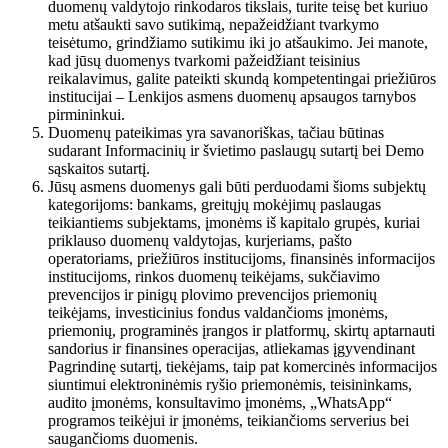
duomenų valdytojo rinkodaros tikslais, turite teisę bet kuriuo
metu atšaukti savo sutikimą, nepažeidžiant tvarkymo
teisėtumo, grindžiamo sutikimu iki jo atšaukimo. Jei manote,
kad jūsų duomenys tvarkomi pažeidžiant teisinius
reikalavimus, galite pateikti skundą kompetentingai priežiūros
institucijai – Lenkijos asmens duomenų apsaugos tarnybos
pirmininkui.
Duomenų pateikimas yra savanoriškas, tačiau būtinas
sudarant Informacinių ir švietimo paslaugų sutartį bei Demo
sąskaitos sutartį.
Jūsų asmens duomenys gali būti perduodami šioms subjektų
kategorijoms: bankams, greitųjų mokėjimų paslaugas
teikiantiems subjektams, įmonėms iš kapitalo grupės, kuriai
priklauso duomenų valdytojas, kurjeriams, pašto
operatoriams, priežiūros institucijoms, finansinės informacijos
institucijoms, rinkos duomenų teikėjams, sukčiavimo
prevencijos ir pinigų plovimo prevencijos priemonių
teikėjams, investicinius fondus valdančioms įmonėms,
priemonių, programinės įrangos ir platformų, skirtų aptarnauti
sandorius ir finansines operacijas, atliekamas įgyvendinant
Pagrindinę sutartį, tiekėjams, taip pat komercinės informacijos
siuntimui elektroninėmis ryšio priemonėmis, teisininkams,
audito įmonėms, konsultavimo įmonėms, „WhatsApp“
programos teikėjui ir įmonėms, teikiančioms serverius bei
saugančioms duomenis.