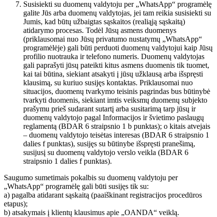
Susisiekti su duomenų valdytoju per „WhatsApp“ programėlę
galite Jūs arba duomenų valdytojas, jei tam reikia susisiekti su
Jumis, kad būtų užbaigtas sąskaitos (realiąją sąskaitą)
atidarymo procesas. Todėl Jūsų asmens duomenys
(priklausomai nuo Jūsų privatumo nustatymų „WhatsApp“
programėlėje) gali būti perduoti duomenų valdytojui kaip Jūsų
profilio nuotrauka ir telefono numeris. Duomenų valdytojas
gali paprašyti jūsų pateikti kitus asmens duomenis tik tuomet,
kai tai būtina, siekiant atsakyti į jūsų užklausą arba išspręsti
klausimą, su kuriuo susijęs kontaktas. Priklausomai nuo
situacijos, duomenų tvarkymo teisinis pagrindas bus būtinybė
tvarkyti duomenis, siekiant imtis veiksmų duomenų subjekto
prašymu prieš sudarant sutartį arba susitarimą tarp jūsų ir
duomenų valdytojo pagal Informacijos ir švietimo paslaugų
reglamentą (BDAR 6 straipsnio 1 b punktas); o kitais atvejais
– duomenų valdytojo teisėtas interesas (BDAR 6 straipsnio 1
dalies f punktas), susijęs su būtinybe išspręsti pranešimą,
susijusį su duomenų valdytojo verslo veikla (BDAR 6
straipsnio 1 dalies f punktas).
Saugumo sumetimais pokalbis su duomenų valdytoju per
„WhatsApp“ programėlę gali būti susijęs tik su:
a) pagalba atidarant sąskaitą (paaiškinant registracijos procedūros
etapus);
b) atsakymais į klientų klausimus apie „OANDA“ veiklą.