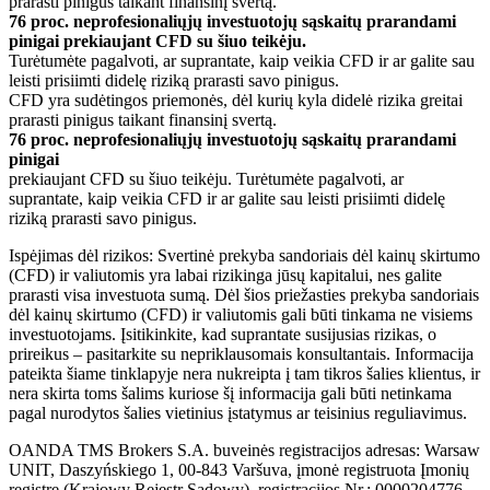
prarasti pinigus taikant finansinį svertą.
76 proc. neprofesionaliųjų investuotojų sąskaitų prarandami
pinigai prekiaujant CFD su šiuo teikėju.
Turėtumėte pagalvoti, ar suprantate, kaip veikia CFD ir ar galite sau
leisti prisiimti didelę riziką prarasti savo pinigus.
CFD yra sudėtingos priemonės, dėl kurių kyla didelė rizika greitai
prarasti pinigus taikant finansinį svertą.
76 proc. neprofesionaliųjų investuotojų sąskaitų prarandami
pinigai
prekiaujant CFD su šiuo teikėju. Turėtumėte pagalvoti, ar
suprantate, kaip veikia CFD ir ar galite sau leisti prisiimti didelę
riziką prarasti savo pinigus.
Ispėjimas dėl rizikos: Svertinė prekyba sandoriais dėl kainų skirtumo
(CFD) ir valiutomis yra labai rizikinga jūsų kapitalui, nes galite
prarasti visa investuota sumą. Dėl šios priežasties prekyba sandoriais
dėl kainų skirtumo (CFD) ir valiutomis gali būti tinkama ne visiems
investuotojams. Įsitikinkite, kad suprantate susijusias rizikas, o
prireikus – pasitarkite su nepriklausomais konsultantais. Informacija
pateikta šiame tinklapyje nera nukreipta į tam tikros šalies klientus, ir
nera skirta toms šalims kuriose šį informacija gali būti netinkama
pagal nurodytos šalies vietinius įstatymus ar teisinius reguliavimus.
OANDA TMS Brokers S.A. buveinės registracijos adresas: Warsaw
UNIT, Daszyńskiego 1, 00-843 Varšuva, įmonė registruota Įmonių
registre (Krajowy Rejestr Sądowy), registracijos Nr.: 0000204776.