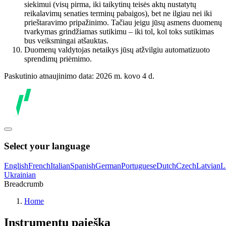
siekimui (visų pirma, iki taikytinų teisės aktų nustatytų
reikalavimų senaties terminų pabaigos), bet ne ilgiau nei iki
prieštaravimo pripažinimo. Tačiau jeigu jūsų asmens duomenų
tvarkymas grindžiamas sutikimu – iki tol, kol toks sutikimas
bus veiksmingai atšauktas.
Duomenų valdytojas netaikys jūsų atžvilgiu automatizuoto
sprendimų priėmimo.
Paskutinio atnaujinimo data: 2026 m. kovo 4 d.
Select your language
English
French
Italian
Spanish
German
Portuguese
Dutch
Czech
Latvian
L
Ukrainian
Breadcrumb
Home
Instrumentų paieška