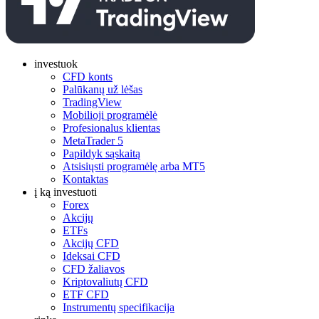
investuok
CFD konts
Palūkanų už lėšas
TradingView
Mobilioji programėlė
Profesionalus klientas
MetaTrader 5
Papildyk sąskaitą
Atsisiųsti programėlę arba MT5
Kontaktas
į ką investuoti
Forex
Akcijų
ETFs
Akcijų CFD
Ideksai CFD
CFD žaliavos
Kriptovaliutų CFD
ETF CFD
Instrumentų specifikacija