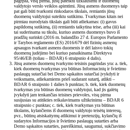
pagrįsta, visų pirma, jūsų pateiktu užklausimu ir duomenų
valdytojo verslo veiklos apimtimi. Jūsų asmens duomenys taip
pat gali būti tvarkomi rinkodaros tikslais, remiantis jūsų
duomenų valdytojui suteiktu sutikimu. Tvarkymas kitais nei
pirmiau nurodytais tikslais gali būti atliekamas: (i) gavus
papildomą sutikimą, (ii) remiantis taikytina teise, arba (iii) kai
tai suderinama su tikslu, kuriuo asmens duomenys buvo iš
pradžių surinkti (2016 m. balandžio 27 d. Europos Parlamento
ir Tarybos reglamento (ES) 2016/679 dėl fizinių asmenų
apsaugos tvarkant asmens duomenis ir dėl laisvo tokių
duomenų judėjimo bei kuriuo panaikinama Direktyva
95/46/EB (toliau – BDAR) 6 straipsnio 4 dalis).
Jūsų asmens duomenų tvarkymo teisinis pagrindas yra: a. tiek,
kiek duomenų tvarkymas yra būtinas Informacinių ir švietimo
paslaugų sutarčiai bei Demo sąskaitos sutarčiai įvykdyti ir
veiksmams, atliekamiems prieš sudarant sutartį, atlikti –
BDAR 6 straipsnio 1 dalies b punktas; b. tiek, kiek duomenų
tvarkymas yra būtinas duomenų valdytojui, kad jis galėtų
įvykdyti jam tenkančias teisines prievoles, visų pirma
susijusias su atitikties reikalavimams užtikrinimu – BDAR 6
straipsnio c punktas; c. tiek, kiek tvarkymas yra būtinas
tikslams, kylančiems iš duomenų valdytojo teisėtų interesų,
pvz., būtinų atsiskaitymų atlikimui ir pretenzijų, kylančių iš
sudarytos Informacijos ir švietimo paslaugų sutarties arba
Demo sąskaitos sutarties, pareiškimui, saugumui, sukčiavimo