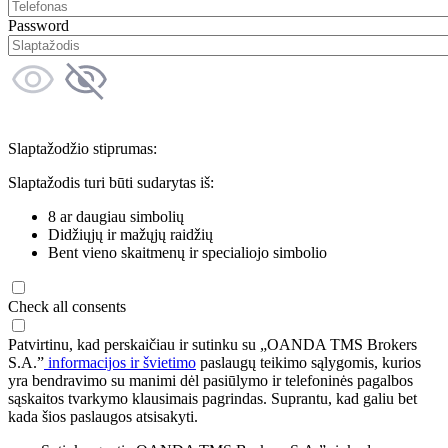
Password
Slaptažodžio stiprumas:
Slaptažodis turi būti sudarytas iš:
8 ar daugiau simbolių
Didžiųjų ir mažųjų raidžių
Bent vieno skaitmenų ir specialiojo simbolio
Check all consents
Patvirtinu, kad perskaičiau ir sutinku su „OANDA TMS Brokers
S.A.”
informacijos ir švietimo
paslaugų teikimo sąlygomis, kurios
yra bendravimo su manimi dėl pasiūlymo ir telefoninės pagalbos
sąskaitos tvarkymo klausimais pagrindas. Suprantu, kad galiu bet
kada šios paslaugos atsisakyti.