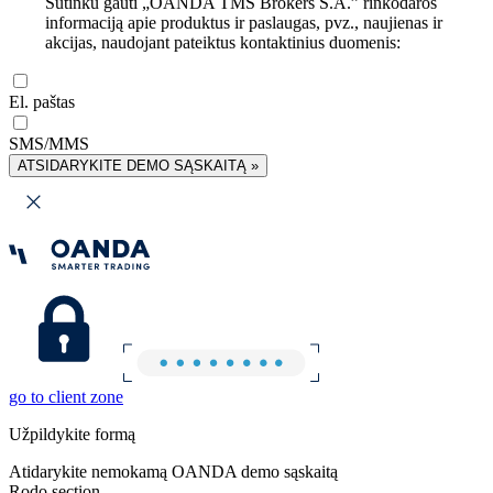
Sutinku gauti „OANDA TMS Brokers S.A.” rinkodaros
informaciją apie produktus ir paslaugas, pvz., naujienas ir
akcijas, naudojant pateiktus kontaktinius duomenis:
El. paštas
SMS/MMS
ATSIDARYKITE DEMO SĄSKAITĄ »
go to client zone
Užpildykite formą
Atidarykite nemokamą OANDA demo sąskaitą
Rodo section