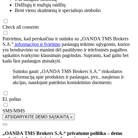
Didžiųjų ir mažųjų raidžių
Bent vieno skaitmenų ir specialiojo simbolio
Check all consents
Patvirtinu, kad perskaičiau ir sutinku su „OANDA TMS Brokers
S.A.”
informacijos ir švietimo
paslaugų teikimo sąlygomis, kurios
yra bendravimo su manimi dėl pasiūlymo ir telefoninės pagalbos
sąskaitos tvarkymo klausimais pagrindas. Suprantu, kad galiu bet
kada šios paslaugos atsisakyti.
Sutinku gauti „OANDA TMS Brokers S.A.” rinkodaros
informaciją apie produktus ir paslaugas, pvz., naujienas ir
akcijas, naudojant pateiktus kontaktinius duomenis:
El. paštas
SMS/MMS
ATSIDARYKITE DEMO SĄSKAITĄ »
„OANDA TMS Brokers S.A.“ privatumo politika – demo