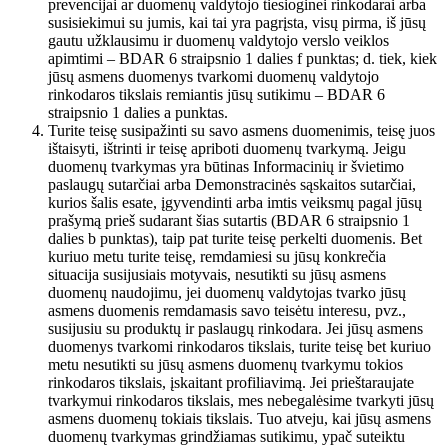
prevencijai ar duomenų valdytojo tiesioginei rinkodarai arba
susisiekimui su jumis, kai tai yra pagrįsta, visų pirma, iš jūsų
gautu užklausimu ir duomenų valdytojo verslo veiklos
apimtimi – BDAR 6 straipsnio 1 dalies f punktas; d. tiek, kiek
jūsų asmens duomenys tvarkomi duomenų valdytojo
rinkodaros tikslais remiantis jūsų sutikimu – BDAR 6
straipsnio 1 dalies a punktas.
Turite teisę susipažinti su savo asmens duomenimis, teisę juos
ištaisyti, ištrinti ir teisę apriboti duomenų tvarkymą. Jeigu
duomenų tvarkymas yra būtinas Informacinių ir švietimo
paslaugų sutarčiai arba Demonstracinės sąskaitos sutarčiai,
kurios šalis esate, įgyvendinti arba imtis veiksmų pagal jūsų
prašymą prieš sudarant šias sutartis (BDAR 6 straipsnio 1
dalies b punktas), taip pat turite teisę perkelti duomenis. Bet
kuriuo metu turite teisę, remdamiesi su jūsų konkrečia
situacija susijusiais motyvais, nesutikti su jūsų asmens
duomenų naudojimu, jei duomenų valdytojas tvarko jūsų
asmens duomenis remdamasis savo teisėtu interesu, pvz.,
susijusiu su produktų ir paslaugų rinkodara. Jei jūsų asmens
duomenys tvarkomi rinkodaros tikslais, turite teisę bet kuriuo
metu nesutikti su jūsų asmens duomenų tvarkymu tokios
rinkodaros tikslais, įskaitant profiliavimą. Jei prieštaraujate
tvarkymui rinkodaros tikslais, mes nebegalėsime tvarkyti jūsų
asmens duomenų tokiais tikslais. Tuo atveju, kai jūsų asmens
duomenų tvarkymas grindžiamas sutikimu, ypač suteiktu