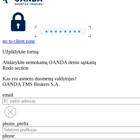
go to client zone
Užpildykite formą
Atidarykite nemokamą OANDA demo sąskaitą
Rodo section
Kas yra asmens duomenų valdytojas?
OANDA TMS Brokers S.A.
email
phone_prefix
phone