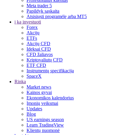
Profesionalus klientas
Meta trader 5
Papildyk sąskaitą
Atsisiųsti programėlę arba MT5
į ką investuoti
Forex
Akcijų
ETFs
Akcijų CFD
Ideksai CFD
CFD žaliavos
Kriptovaliutų CFD
ETF CFD
Instrumentų specifikacija
SpaceX
Rinka
Market news
Kainos gyvai
Ekonomikos kalendorius
Įmonių veiksmai
Updates
Blog
US earnings season
Learn TradingView
Klientų nuomonė