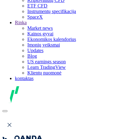
Kriptovaliutų CFD
ETF CFD
Instrumentų specifikacija
SpaceX
Rinka
Market news
Kainos gyvai
Ekonomikos kalendorius
Įmonių veiksmai
Updates
Blog
US earnings season
Learn TradingView
Klientų nuomonė
kontaktas