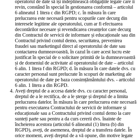
operatorul de date să își îndeplinească obligațiile legale care îi
revin, constând în special în gestionarea conformă – articolul
6 alineatul 1 litera c din RGPD; c. în măsura în care
prelucrarea este necesară pentru scopurile care decurg din
interesele legitime ale operatorului, cum ar fi efectuarea
decontărilor necesare și revendicarea creanțelor care decurg
din Contractul de servicii de informare și educaționale sau din
Contractul privind contul demo, securitatea, prevenirea
fraudei sau marketingul direct al operatorului de date sau
contactarea dumneavoastră, în cazul în care acest lucru este
justificat în special de o solicitare primită de la dumneavoastră
și de domeniul de activitate al operatorului de date – articolul
6 alin. 1 litera f din RGPD; d. în măsura în care datele dvs. cu
caracter personal sunt prelucrate în scopuri de marketing ale
operatorului de date pe baza consimțământului dvs. - articolul
6 alin. 1 litera a din RGPD.
Aveți dreptul de a accesa datele dvs. cu caracter personal,
dreptul de a le rectifica, de a le șterge și dreptul de a limita
prelucrarea datelor. În măsura în care prelucrarea este necesară
pentru executarea Contractului de servicii de informare și
educaționale sau a Contractului privind contul demo la care
sunteți parte sau pentru a da curs cererii dvs. înainte de
încheierea acestora (articolul 6 alineatul (1) litera (b) din
RGPD), aveți, de asemenea, dreptul de a transfera datele. În
orice moment, aveți dreptul de a vă opune, din motive legate