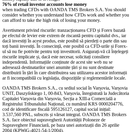
76% of retail investor accounts lose money
when trading CFDs with OANDA TMS Brokers S.A. You should
consider whether you understand how CFDs work and whether you
can afford to take the high risk of losing your money.
Avertisment privind riscurile: tranzacționarea CFD și Forex bazată
pe efectul de levier este extrem de riscantă pentru capitalul dvs., iar
dacă investiți în acest produs, este posibil să pierdeți o parte din sau
toți banii investiți. În consecință, este posibil ca CFD-urile și Forex-
ul să nu fie potrivite pentru toți investitorii. Asigurați-vă că înțelegeți
riscurile implicate și, dacă este necesar, solicitați consiliere
independentă. Informațiile conținute de acest site web nu se
adresează destinatarilor unei anumite țări și nu sunt destinate
distribuirii în țări în care distribuirea sau utilizarea acestor informații
ar fi incompatibilă cu legislația, dispozițiile și reglementările locale.
OANDA TMS Brokers S.A., cu sediul social în Varșovia, Varșovia
UNIT, Daszyńskiego 1, 00-843, Varșovia, înregistrată la Judecătoria
Capitalei Varșovia din Varșovia, Secția a XIII-a Comercială a
Registrului Tribunalului Național, cu numărul KRS 0000204776,
cod de identificare fiscală 595126127, capital social inițial:
3.537,560 PNL, subscris și vărsat integral. OANDA TMS Brokers
S.A. face obiectul supravegherii Autorității Poloneze de
Supraveghere Financiară, pe baza unei autorizații din 26 aprilie
2004 (KPWiG-4021-54-1/2004).