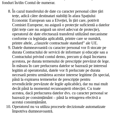
fonduri în/din Contul de numerar.
În cazul transferului de date cu caracter personal către țări
terțe, adică către destinatari stabiliți în afara Spațiului
Economic European sau a Elveției, în țări care, potrivit
Comisiei Europene, nu asigură o protecție suficientă a datelor
(țări terțe care nu asigură un nivel adecvat de protecție),
operatorul de date efectuează transferul utilizând mecanisme
conforme cu legislația aplicabilă, printre care se numără,
printre altele, „clauzele contractuale standard” ale UE.
Datele dumneavoastră cu caracter personal vor fi stocate pe
durata Contractului de servicii de informare și educație sau a
Contractului privind contul demo, precum și după încetarea
acestora, pe durata termenului de prescripție prevăzut de lege.
În măsura în care prelucrarea datelor se bazează pe interesul
legitim al operatorului, datele vor fi prelucrate pe durata
necesară pentru urmărirea acestor interese legitime (în special,
până la expirarea termenelor de prescripție pentru
revendicările prevăzute de legile aplicabile), dar nu mai mult
decât până la momentul recunoașterii obiecției. Cu toate
acestea, dacă prelucrarea datelor dvs. cu caracter personal se
bazează pe consimțământ – până la retragerea efectivă a
acestui consimțământ.
Operatorul nu va utiliza procesele decizionale automatizate
împotriva dumneavoastră.