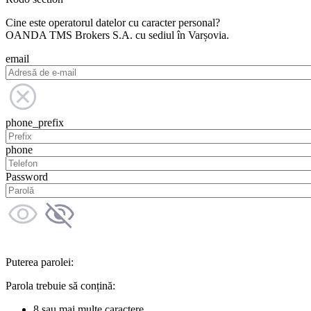
Cine este operatorul datelor cu caracter personal?
OANDA TMS Brokers S.A. cu sediul în Varșovia.
email
phone_prefix
phone
Password
Puterea parolei:
Parola trebuie să conțină:
8 sau mai multe caractere