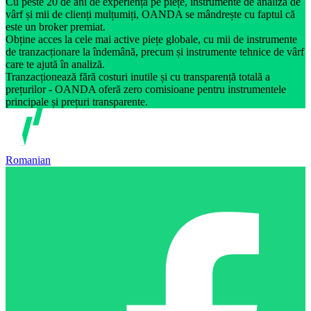
Cu peste 20 de ani de experiență pe piețe, instrumente de analiză de
vârf și mii de clienți mulțumiți, OANDA se mândrește cu faptul că
este un broker premiat.
Obține acces la cele mai active piețe globale, cu mii de instrumente
de tranzacționare la îndemână, precum și instrumente tehnice de vârf
care te ajută în analiză.
Tranzacționează fără costuri inutile și cu transparență totală a
prețurilor - OANDA oferă zero comisioane pentru instrumentele
principale și prețuri transparente.
Romanian