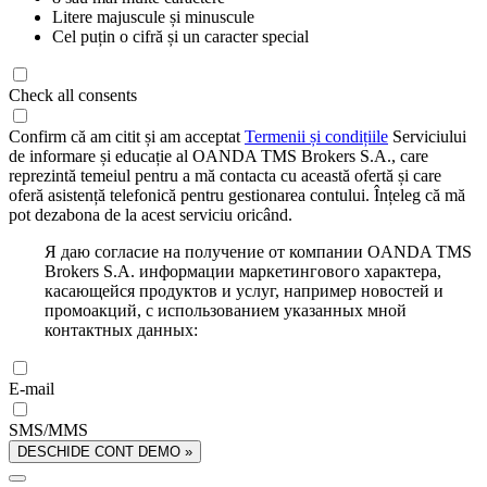
Litere majuscule și minuscule
Cel puțin o cifră și un caracter special
Check all consents
Confirm că am citit și am acceptat
Termenii și condițiile
Serviciului
de informare și educație al OANDA TMS Brokers S.A., care
reprezintă temeiul pentru a mă contacta cu această ofertă și care
oferă asistență telefonică pentru gestionarea contului. Înțeleg că mă
pot dezabona de la acest serviciu oricând.
Я даю согласие на получение от компании OANDA TMS
Brokers S.A. информации маркетингового характера,
касающейся продуктов и услуг, например новостей и
промоакций, с использованием указанных мной
контактных данных:
E-mail
SMS/MMS
DESCHIDE CONT DEMO »