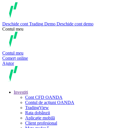
Deschide cont
Trading
Demo
Deschide cont demo
Contul meu
Contul meu
Comerț online
Ajutor
Investiți
Cont CFD OANDA
Contul de acțiuni OANDA
TradingView
Rata dobânzii
Aplicație mobilă
Client profesional