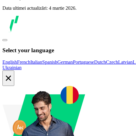
Data ultimei actualizări: 4 martie 2026.
Select your language
English
French
Italian
Spanish
German
Portuguese
Dutch
Czech
Latvian
L
Ukrainian
×