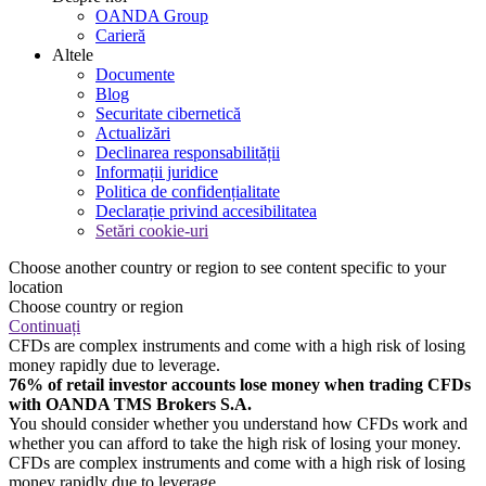
OANDA Group
Carieră
Altele
Documente
Blog
Securitate cibernetică
Actualizări
Declinarea responsabilității
Informații juridice
Politica de confidențialitate
Declarație privind accesibilitatea
Setări cookie-uri
Choose another country or region to see content specific to your
location
Choose country or region
Continuați
CFDs are complex instruments and come with a high risk of losing
money rapidly due to leverage.
76% of retail investor accounts lose money when trading CFDs
with OANDA TMS Brokers S.A.
You should consider whether you understand how CFDs work and
whether you can afford to take the high risk of losing your money.
CFDs are complex instruments and come with a high risk of losing
money rapidly due to leverage.