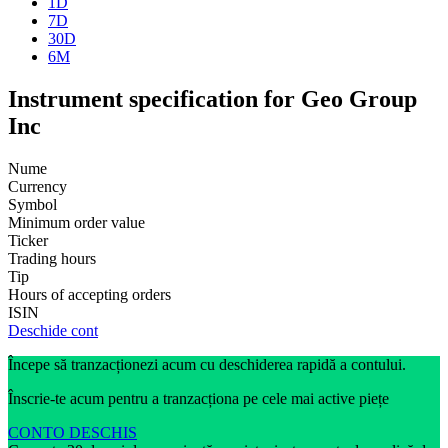
1D
7D
30D
6M
Instrument specification for Geo Group
Inc
Nume
Currency
Symbol
Minimum order value
Ticker
Trading hours
Tip
Hours of accepting orders
ISIN
Deschide cont
Începe să tranzacționezi acum cu deschiderea rapidă a contului.
Înscrie-te acum pentru a tranzacționa pe cele mai active piețe
CONTO DESCHIS