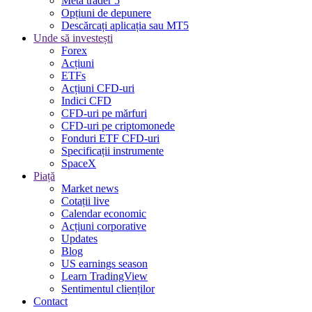
Meta trader 5
Opțiuni de depunere
Descărcați aplicația sau MT5
Unde să investești
Forex
Acțiuni
ETFs
Acțiuni CFD-uri
Indici CFD
CFD-uri pe mărfuri
CFD-uri pe criptomonede
Fonduri ETF CFD-uri
Specificații instrumente
SpaceX
Piață
Market news
Cotații live
Calendar economic
Acțiuni corporative
Updates
Blog
US earnings season
Learn TradingView
Sentimentul clienților
Contact