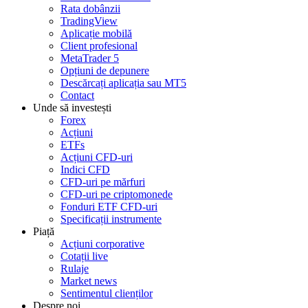
Rata dobânzii
TradingView
Aplicație mobilă
Client profesional
MetaTrader 5
Opțiuni de depunere
Descărcați aplicația sau MT5
Contact
Unde să investești
Forex
Acțiuni
ETFs
Acțiuni CFD-uri
Indici CFD
CFD-uri pe mărfuri
CFD-uri pe criptomonede
Fonduri ETF CFD-uri
Specificații instrumente
Piață
Acțiuni corporative
Cotații live
Rulaje
Market news
Sentimentul clienților
Despre noi