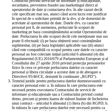
Contractul privind serviciile de informare și educaționale,
securitatea, prevenirea fraudei sau marketingul direct al
operatorului de date și contactarea dvs. în alte cazuri decât
cele specificate mai sus, atunci când acest lucru este justificat
în special de o solicitare primită de la dvs. și de domeniul de
activitate al operatorului de date. Datele dvs. cu caracter
personal pot fi, de asemenea, prelucrate în scopuri de
marketing pe baza consimțământului acordat Operatorului de
date. Prelucrarea în alte scopuri decât cele menționate mai sus
poate fi efectuată: (i) pe baza obținerii unui consimțământ
suplimentar, (ii) pe baza legislației aplicabile sau (iii) atunci
când este compatibilă cu scopul pentru care datele cu caracter
personal au fost colectate inițial (articolul 6 alineatul (4) din
Regulamentul (UE) 2016/679 al Parlamentului European și al
Consiliului din 27 aprilie 2016 privind protecția persoanelor
fizice în ceea ce privește prelucrarea datelor cu caracter
personal și libera circulație a acestor date și de abrogare a
Directivei 95/46/CE, denumit în continuare „RGPD”).
Temeiul juridic pentru prelucrarea datelor dumneavoastră cu
caracter personal este: a. în măsura în care prelucrarea este
necesară pentru executarea Contractului de servicii de
informare și educaționale sau a Contractului privind contul
demo, precum și pentru luarea de măsuri înainte de încheierea
unui contract – articolul 6 alineatul (1) litera (b) din RGPD; b.
în măsura în care prelucrarea datelor este necesară pentru ca