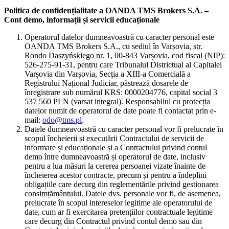
Politica de confidențialitate a OANDA TMS Brokers S.A. –
Cont demo, informații și servicii educaționale
Operatorul datelor dumneavoastră cu caracter personal este
OANDA TMS Brokers S.A., cu sediul în Varșovia, str.
Rondo Daszyńskiego nr. 1, 00-843 Varșovia, cod fiscal (NIP):
526-275-91-31, pentru care Tribunalul Districtual al Capitalei
Varșovia din Varșovia, Secția a XIII-a Comercială a
Registrului Național Judiciar, păstrează dosarele de
înregistrare sub numărul KRS: 0000204776, capital social 3
537 560 PLN (varsat integral). Responsabilul cu protecția
datelor numit de operatorul de date poate fi contactat prin e-
mail:
odo@tms.pl
.
Datele dumneavoastră cu caracter personal vor fi prelucrate în
scopul încheierii și executării Contractului de servicii de
informare și educaționale și a Contractului privind contul
demo între dumneavoastră și operatorul de date, inclusiv
pentru a lua măsuri la cererea persoanei vizate înainte de
încheierea acestor contracte, precum și pentru a îndeplini
obligațiile care decurg din reglementările privind gestionarea
consimțământului. Datele dvs. personale vor fi, de asemenea,
prelucrate în scopul intereselor legitime ale operatorului de
date, cum ar fi exercitarea pretențiilor contractuale legitime
care decurg din Contractul privind contul demo sau din