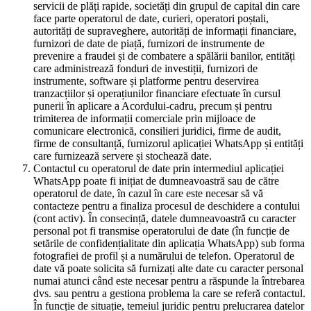
servicii de plăți rapide, societăți din grupul de capital din care
face parte operatorul de date, curieri, operatori poștali,
autorități de supraveghere, autorități de informații financiare,
furnizori de date de piață, furnizori de instrumente de
prevenire a fraudei și de combatere a spălării banilor, entități
care administrează fonduri de investiții, furnizori de
instrumente, software și platforme pentru deservirea
tranzacțiilor și operațiunilor financiare efectuate în cursul
punerii în aplicare a Acordului-cadru, precum și pentru
trimiterea de informații comerciale prin mijloace de
comunicare electronică, consilieri juridici, firme de audit,
firme de consultanță, furnizorul aplicației WhatsApp și entități
care furnizează servere și stochează date.
Contactul cu operatorul de date prin intermediul aplicației
WhatsApp poate fi inițiat de dumneavoastră sau de către
operatorul de date, în cazul în care este necesar să vă
contacteze pentru a finaliza procesul de deschidere a contului
(cont activ). În consecință, datele dumneavoastră cu caracter
personal pot fi transmise operatorului de date (în funcție de
setările de confidențialitate din aplicația WhatsApp) sub forma
fotografiei de profil și a numărului de telefon. Operatorul de
date vă poate solicita să furnizați alte date cu caracter personal
numai atunci când este necesar pentru a răspunde la întrebarea
dvs. sau pentru a gestiona problema la care se referă contactul.
În funcție de situație, temeiul juridic pentru prelucrarea datelor