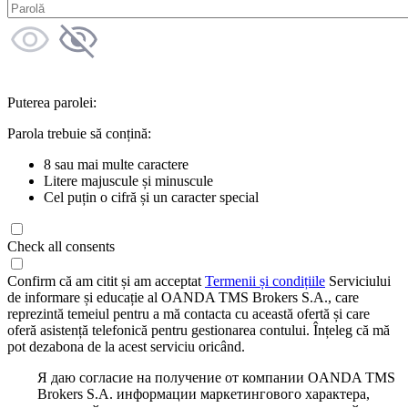
Puterea parolei:
Parola trebuie să conțină:
8 sau mai multe caractere
Litere majuscule și minuscule
Cel puțin o cifră și un caracter special
Check all consents
Confirm că am citit și am acceptat
Termenii și condițiile
Serviciului
de informare și educație al OANDA TMS Brokers S.A., care
reprezintă temeiul pentru a mă contacta cu această ofertă și care
oferă asistență telefonică pentru gestionarea contului. Înțeleg că mă
pot dezabona de la acest serviciu oricând.
Я даю согласие на получение от компании OANDA TMS
Brokers S.A. информации маркетингового характера,