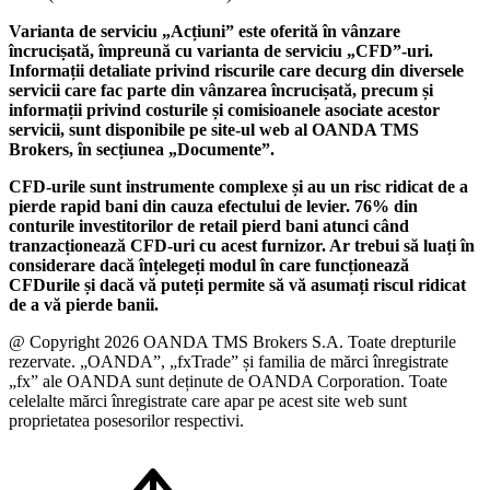
Varianta de serviciu „Acțiuni” este oferită în vânzare
încrucișată, împreună cu varianta de serviciu „CFD”-uri.
Informații detaliate privind riscurile care decurg din diversele
servicii care fac parte din vânzarea încrucișată, precum și
informații privind costurile și comisioanele asociate acestor
servicii, sunt disponibile pe site-ul web al OANDA TMS
Brokers, în secțiunea „Documente”.
CFD-urile sunt instrumente complexe și au un risc ridicat de a
pierde rapid bani din cauza efectului de levier. 76% din
conturile investitorilor de retail pierd bani atunci când
tranzacționează CFD-uri cu acest furnizor. Ar trebui să luați în
considerare dacă înțelegeți modul în care funcționează
CFDurile și dacă vă puteți permite să vă asumați riscul ridicat
de a vă pierde banii.
@ Copyright 2026 OANDA TMS Brokers S.A. Toate drepturile
rezervate. „OANDA”, „fxTrade” și familia de mărci înregistrate
„fx” ale OANDA sunt deținute de OANDA Corporation. Toate
celelalte mărci înregistrate care apar pe acest site web sunt
proprietatea posesorilor respectivi.