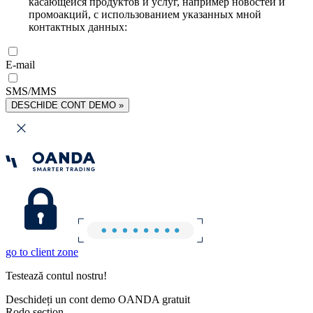
касающейся продуктов и услуг, например новостей и
промоакций, с использованием указанных мной
контактных данных:
E-mail
SMS/MMS
DESCHIDE CONT DEMO »
go to client zone
Testează contul nostru!
Deschideți un cont demo OANDA gratuit
Rodo section