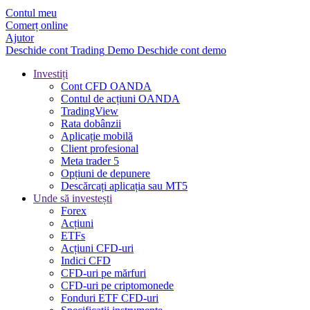
Contul meu
Comerț online
Ajutor
Deschide cont
Trading
Demo
Deschide cont demo
Investiți
Cont CFD OANDA
Contul de acțiuni OANDA
TradingView
Rata dobânzii
Aplicație mobilă
Client profesional
Meta trader 5
Opțiuni de depunere
Descărcați aplicația sau MT5
Unde să investești
Forex
Acțiuni
ETFs
Acțiuni CFD-uri
Indici CFD
CFD-uri pe mărfuri
CFD-uri pe criptomonede
Fonduri ETF CFD-uri