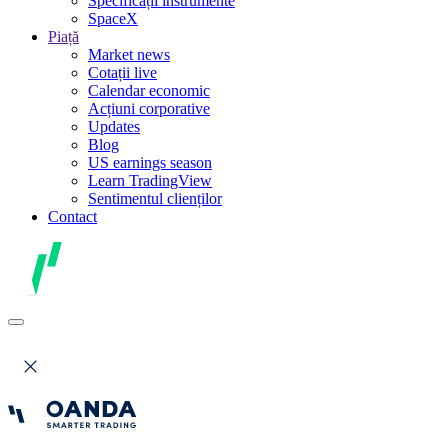
Specificații instrumente
SpaceX
Piață
Market news
Cotații live
Calendar economic
Acțiuni corporative
Updates
Blog
US earnings season
Learn TradingView
Sentimentul clienților
Contact