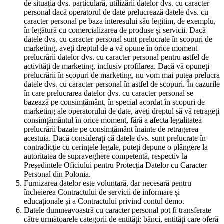
de situația dvs. particulară, utilizării datelor dvs. cu caracter
personal dacă operatorul de date prelucrează datele dvs. cu
caracter personal pe baza interesului său legitim, de exemplu,
în legătură cu comercializarea de produse și servicii. Dacă
datele dvs. cu caracter personal sunt prelucrate în scopuri de
marketing, aveți dreptul de a vă opune în orice moment
prelucrării datelor dvs. cu caracter personal pentru astfel de
activități de marketing, inclusiv profilarea. Dacă vă opuneți
prelucrării în scopuri de marketing, nu vom mai putea prelucra
datele dvs. cu caracter personal în astfel de scopuri. În cazurile
în care prelucrarea datelor dvs. cu caracter personal se
bazează pe consimțământ, în special acordat în scopuri de
marketing ale operatorului de date, aveți dreptul să vă retrageți
consimțământul în orice moment, fără a afecta legalitatea
prelucrării bazate pe consimțământ înainte de retragerea
acestuia. Dacă considerați că datele dvs. sunt prelucrate în
contradicție cu cerințele legale, puteți depune o plângere la
autoritatea de supraveghere competentă, respectiv la
Președintele Oficiului pentru Protecția Datelor cu Caracter
Personal din Polonia.
Furnizarea datelor este voluntară, dar necesară pentru
încheierea Contractului de servicii de informare și
educaționale și a Contractului privind contul demo.
Datele dumneavoastră cu caracter personal pot fi transferate
către următoarele categorii de entități: bănci, entități care oferă