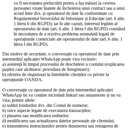
va fi necesitatea prelucrării pentru a lua măsuri la cererea
persoanei vizate înainte de încheierea unui contract sau a unui
acord între dvs. și operatorul de date în conformitate cu
Regulamentul Serviciului de Informare și Educație (art. 6 alin.
1 litera b din RGPD); iar în alte cazuri, interesul legitim al
operatorului de date (art. 6 alin. 1 litera f din RGPD) constând
în necesitatea de a rezolva problema semnalată legată de
operațiunile comerciale ale operatorului de date (art. 6 alin. 1
litera f din RGPD).
Din motive de securitate, o conversație cu operatorul de date prin
intermediul aplicației WhatsApp poate viza exclusiv:
a) asistență în timpul procesului de deschidere a contului (explicarea
pașilor care alcătuiesc procedura de înregistrare);
b) oferirea de răspunsuri la întrebările clienților cu privire la
operațiunile OANDA.
O conversație cu operatorul de date prin intermediul aplicației
WhatsApp nu va conține niciodată linkuri sau atașamente și nu va
viza, printre altele:
a) soldul fondurilor dvs. din Contul de numerar;
b) orice aspecte legate de executarea tranzacțiilor;
c) plasarea sau modificarea ordinelor;
d) modificarea sau actualizarea datelor personale ale clientului;
e) transmiterea instrucțiunilor pentru depunerea sau retragerea de