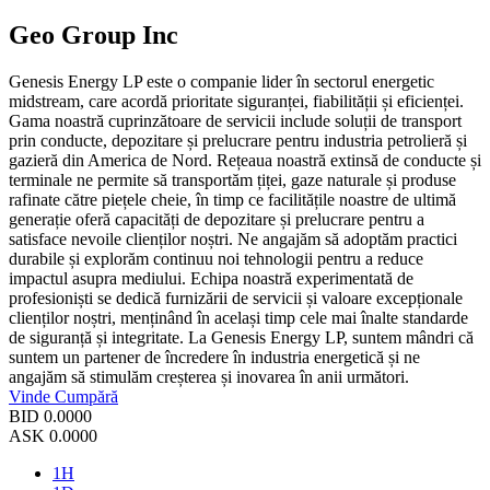
Geo Group Inc
Genesis Energy LP este o companie lider în sectorul energetic
midstream, care acordă prioritate siguranței, fiabilității și eficienței.
Gama noastră cuprinzătoare de servicii include soluții de transport
prin conducte, depozitare și prelucrare pentru industria petrolieră și
gazieră din America de Nord. Rețeaua noastră extinsă de conducte și
terminale ne permite să transportăm țiței, gaze naturale și produse
rafinate către piețele cheie, în timp ce facilitățile noastre de ultimă
generație oferă capacități de depozitare și prelucrare pentru a
satisface nevoile clienților noștri. Ne angajăm să adoptăm practici
durabile și explorăm continuu noi tehnologii pentru a reduce
impactul asupra mediului. Echipa noastră experimentată de
profesioniști se dedică furnizării de servicii și valoare excepționale
clienților noștri, menținând în același timp cele mai înalte standarde
de siguranță și integritate. La Genesis Energy LP, suntem mândri că
suntem un partener de încredere în industria energetică și ne
angajăm să stimulăm creșterea și inovarea în anii următori.
Vinde
Cumpără
BID
0.0000
ASK
0.0000
1H