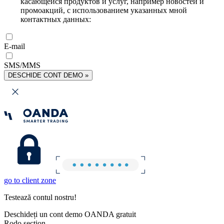
касающейся продуктов и услуг, например новостей и
промоакций, с использованием указанных мной
контактных данных:
E-mail
SMS/MMS
DESCHIDE CONT DEMO »
go to client zone
Testează contul nostru!
Deschideți un cont demo OANDA gratuit
Rodo section