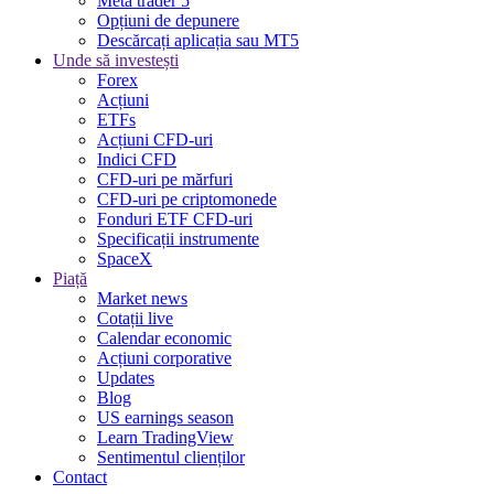
Meta trader 5
Opțiuni de depunere
Descărcați aplicația sau MT5
Unde să investești
Forex
Acțiuni
ETFs
Acțiuni CFD-uri
Indici CFD
CFD-uri pe mărfuri
CFD-uri pe criptomonede
Fonduri ETF CFD-uri
Specificații instrumente
SpaceX
Piață
Market news
Cotații live
Calendar economic
Acțiuni corporative
Updates
Blog
US earnings season
Learn TradingView
Sentimentul clienților
Contact