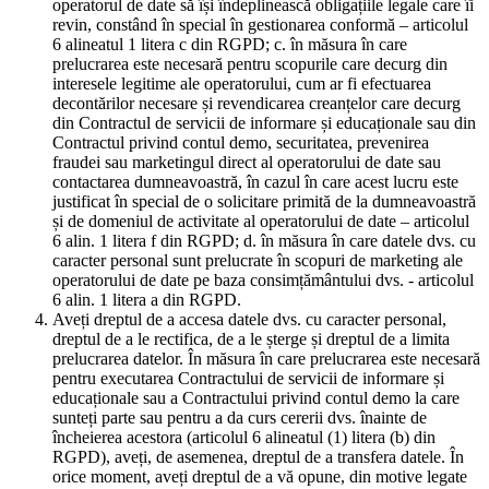
operatorul de date să își îndeplinească obligațiile legale care îi
revin, constând în special în gestionarea conformă – articolul
6 alineatul 1 litera c din RGPD; c. în măsura în care
prelucrarea este necesară pentru scopurile care decurg din
interesele legitime ale operatorului, cum ar fi efectuarea
decontărilor necesare și revendicarea creanțelor care decurg
din Contractul de servicii de informare și educaționale sau din
Contractul privind contul demo, securitatea, prevenirea
fraudei sau marketingul direct al operatorului de date sau
contactarea dumneavoastră, în cazul în care acest lucru este
justificat în special de o solicitare primită de la dumneavoastră
și de domeniul de activitate al operatorului de date – articolul
6 alin. 1 litera f din RGPD; d. în măsura în care datele dvs. cu
caracter personal sunt prelucrate în scopuri de marketing ale
operatorului de date pe baza consimțământului dvs. - articolul
6 alin. 1 litera a din RGPD.
Aveți dreptul de a accesa datele dvs. cu caracter personal,
dreptul de a le rectifica, de a le șterge și dreptul de a limita
prelucrarea datelor. În măsura în care prelucrarea este necesară
pentru executarea Contractului de servicii de informare și
educaționale sau a Contractului privind contul demo la care
sunteți parte sau pentru a da curs cererii dvs. înainte de
încheierea acestora (articolul 6 alineatul (1) litera (b) din
RGPD), aveți, de asemenea, dreptul de a transfera datele. În
orice moment, aveți dreptul de a vă opune, din motive legate