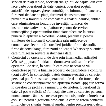
servicii de plăți rapide, societăți din grupul de capital din care
face parte operatorul de date, curieri, operatori poștali,
autorități de supraveghere, autorități de informații financiare,
furnizori de date de piață, furnizori de instrumente de
prevenire a fraudei și de combatere a spălării banilor, entități
care administrează fonduri de investiții, furnizori de
instrumente, software și platforme pentru deservirea
tranzacțiilor și operațiunilor financiare efectuate în cursul
punerii în aplicare a Acordului-cadru, precum și pentru
trimiterea de informații comerciale prin mijloace de
comunicare electronică, consilieri juridici, firme de audit,
firme de consultanță, furnizorul aplicației WhatsApp și entități
care furnizează servere și stochează date.
Contactul cu operatorul de date prin intermediul aplicației
WhatsApp poate fi inițiat de dumneavoastră sau de către
operatorul de date, în cazul în care este necesar să vă
contacteze pentru a finaliza procesul de deschidere a contului
(cont activ). În consecință, datele dumneavoastră cu caracter
personal pot fi transmise operatorului de date (în funcție de
setările de confidențialitate din aplicația WhatsApp) sub forma
fotografiei de profil și a numărului de telefon. Operatorul de
date vă poate solicita să furnizați alte date cu caracter personal
numai atunci când este necesar pentru a răspunde la întrebarea
dvs. sau pentru a gestiona problema la care se referă contactul.
În funcție de situație, temeiul juridic pentru prelucrarea datelor