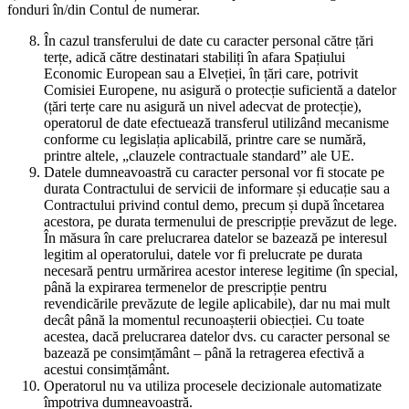
fonduri în/din Contul de numerar.
În cazul transferului de date cu caracter personal către țări
terțe, adică către destinatari stabiliți în afara Spațiului
Economic European sau a Elveției, în țări care, potrivit
Comisiei Europene, nu asigură o protecție suficientă a datelor
(țări terțe care nu asigură un nivel adecvat de protecție),
operatorul de date efectuează transferul utilizând mecanisme
conforme cu legislația aplicabilă, printre care se numără,
printre altele, „clauzele contractuale standard” ale UE.
Datele dumneavoastră cu caracter personal vor fi stocate pe
durata Contractului de servicii de informare și educație sau a
Contractului privind contul demo, precum și după încetarea
acestora, pe durata termenului de prescripție prevăzut de lege.
În măsura în care prelucrarea datelor se bazează pe interesul
legitim al operatorului, datele vor fi prelucrate pe durata
necesară pentru urmărirea acestor interese legitime (în special,
până la expirarea termenelor de prescripție pentru
revendicările prevăzute de legile aplicabile), dar nu mai mult
decât până la momentul recunoașterii obiecției. Cu toate
acestea, dacă prelucrarea datelor dvs. cu caracter personal se
bazează pe consimțământ – până la retragerea efectivă a
acestui consimțământ.
Operatorul nu va utiliza procesele decizionale automatizate
împotriva dumneavoastră.