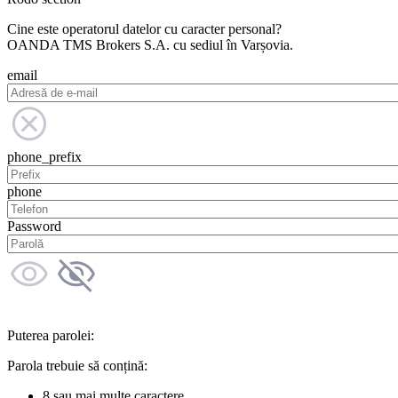
Cine este operatorul datelor cu caracter personal?
OANDA TMS Brokers S.A. cu sediul în Varșovia.
email
phone_prefix
phone
Password
Puterea parolei:
Parola trebuie să conțină:
8 sau mai multe caractere