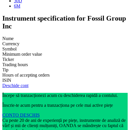
30D
6M
Instrument specification for Fossil Group
Inc
Nume
Currency
Symbol
Minimum order value
Ticker
Trading hours
Tip
Hours of accepting orders
ISIN
Deschide cont
Începe să tranzacționezi acum cu deschiderea rapidă a contului.
Înscrie-te acum pentru a tranzacționa pe cele mai active piețe
CONTO DESCHIS
Cu peste 20 de ani de experiență pe piețe, instrumente de analiză de
vârf și mii de clienți mulțumiți, OANDA se mândrește cu faptul că