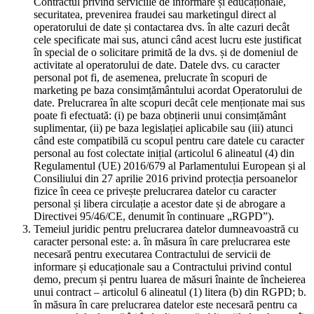
Contractul privind serviciile de informare și educaționale,
securitatea, prevenirea fraudei sau marketingul direct al
operatorului de date și contactarea dvs. în alte cazuri decât
cele specificate mai sus, atunci când acest lucru este justificat
în special de o solicitare primită de la dvs. și de domeniul de
activitate al operatorului de date. Datele dvs. cu caracter
personal pot fi, de asemenea, prelucrate în scopuri de
marketing pe baza consimțământului acordat Operatorului de
date. Prelucrarea în alte scopuri decât cele menționate mai sus
poate fi efectuată: (i) pe baza obținerii unui consimțământ
suplimentar, (ii) pe baza legislației aplicabile sau (iii) atunci
când este compatibilă cu scopul pentru care datele cu caracter
personal au fost colectate inițial (articolul 6 alineatul (4) din
Regulamentul (UE) 2016/679 al Parlamentului European și al
Consiliului din 27 aprilie 2016 privind protecția persoanelor
fizice în ceea ce privește prelucrarea datelor cu caracter
personal și libera circulație a acestor date și de abrogare a
Directivei 95/46/CE, denumit în continuare „RGPD”).
Temeiul juridic pentru prelucrarea datelor dumneavoastră cu
caracter personal este: a. în măsura în care prelucrarea este
necesară pentru executarea Contractului de servicii de
informare și educaționale sau a Contractului privind contul
demo, precum și pentru luarea de măsuri înainte de încheierea
unui contract – articolul 6 alineatul (1) litera (b) din RGPD; b.
în măsura în care prelucrarea datelor este necesară pentru ca