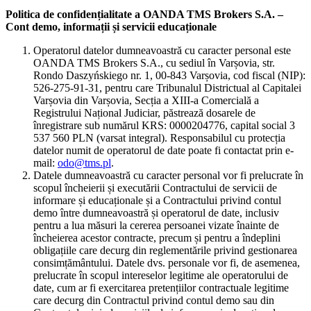
Politica de confidențialitate a OANDA TMS Brokers S.A. –
Cont demo, informații și servicii educaționale
Operatorul datelor dumneavoastră cu caracter personal este
OANDA TMS Brokers S.A., cu sediul în Varșovia, str.
Rondo Daszyńskiego nr. 1, 00-843 Varșovia, cod fiscal (NIP):
526-275-91-31, pentru care Tribunalul Districtual al Capitalei
Varșovia din Varșovia, Secția a XIII-a Comercială a
Registrului Național Judiciar, păstrează dosarele de
înregistrare sub numărul KRS: 0000204776, capital social 3
537 560 PLN (varsat integral). Responsabilul cu protecția
datelor numit de operatorul de date poate fi contactat prin e-
mail:
odo@tms.pl
.
Datele dumneavoastră cu caracter personal vor fi prelucrate în
scopul încheierii și executării Contractului de servicii de
informare și educaționale și a Contractului privind contul
demo între dumneavoastră și operatorul de date, inclusiv
pentru a lua măsuri la cererea persoanei vizate înainte de
încheierea acestor contracte, precum și pentru a îndeplini
obligațiile care decurg din reglementările privind gestionarea
consimțământului. Datele dvs. personale vor fi, de asemenea,
prelucrate în scopul intereselor legitime ale operatorului de
date, cum ar fi exercitarea pretențiilor contractuale legitime
care decurg din Contractul privind contul demo sau din