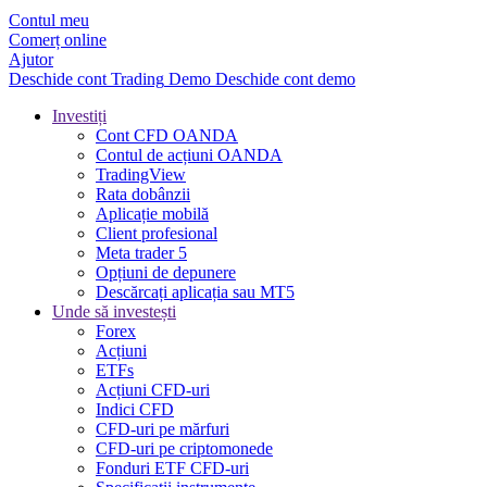
Contul meu
Comerț online
Ajutor
Deschide cont
Trading
Demo
Deschide cont demo
Investiți
Cont CFD OANDA
Contul de acțiuni OANDA
TradingView
Rata dobânzii
Aplicație mobilă
Client profesional
Meta trader 5
Opțiuni de depunere
Descărcați aplicația sau MT5
Unde să investești
Forex
Acțiuni
ETFs
Acțiuni CFD-uri
Indici CFD
CFD-uri pe mărfuri
CFD-uri pe criptomonede
Fonduri ETF CFD-uri