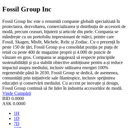
Fossil Group Inc
Fossil Group Inc este o renumită companie globală specializată în
proiectarea, dezvoltarea, comercializarea și distribuția de accesorii de
modă, precum ceasuri, bijuterii și articole din piele. Compania se
mândrește cu un portofoliu impresionant de mărci, printre care
Fossil, Skagen, Misfit, Michele, Relic și Zodiac. Cu o prezență în
peste 150 de țări, Fossil Group și-a consolidat poziția pe piața de
retail cu peste 400 de magazine proprii și 4.000 de puncte de
vânzare en gros. Compania se angajează să respecte principiile
sustenabilității și și-a stabilit obiective ambițioase pentru a-și reduce
impactul asupra mediului, inclusiv utilizarea energiei 100%
regenerabile până în 2030. Fossil Group se dedică, de asemenea,
comunității prin inițiativele sale filantropice, inclusiv sprijinirea
educației și conservării mediului. Cu accent pe inovație și design,
Fossil Group continuă să fie lider în industria accesoriilor de modă.
Vinde
Cumpără
BID
0.0000
ASK
0.0000
1H
1D
7D