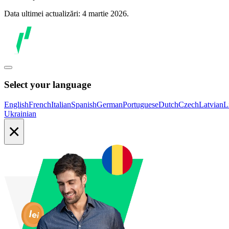
Data ultimei actualizări: 4 martie 2026.
Select your language
English
French
Italian
Spanish
German
Portuguese
Dutch
Czech
Latvian
L
Ukrainian
×