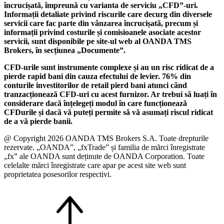
încrucișată, împreună cu varianta de serviciu „CFD”-uri.
Informații detaliate privind riscurile care decurg din diversele
servicii care fac parte din vânzarea încrucișată, precum și
informații privind costurile și comisioanele asociate acestor
servicii, sunt disponibile pe site-ul web al OANDA TMS
Brokers, în secțiunea „Documente”.
CFD-urile sunt instrumente complexe și au un risc ridicat de a
pierde rapid bani din cauza efectului de levier. 76% din
conturile investitorilor de retail pierd bani atunci când
tranzacționează CFD-uri cu acest furnizor. Ar trebui să luați în
considerare dacă înțelegeți modul în care funcționează
CFDurile și dacă vă puteți permite să vă asumați riscul ridicat
de a vă pierde banii.
@ Copyright 2026 OANDA TMS Brokers S.A. Toate drepturile
rezervate. „OANDA”, „fxTrade” și familia de mărci înregistrate
„fx” ale OANDA sunt deținute de OANDA Corporation. Toate
celelalte mărci înregistrate care apar pe acest site web sunt
proprietatea posesorilor respectivi.