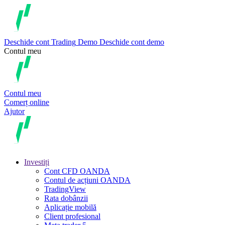
Deschide cont
Trading
Demo
Deschide cont demo
Contul meu
Contul meu
Comerț online
Ajutor
Investiți
Cont CFD OANDA
Contul de acțiuni OANDA
TradingView
Rata dobânzii
Aplicație mobilă
Client profesional