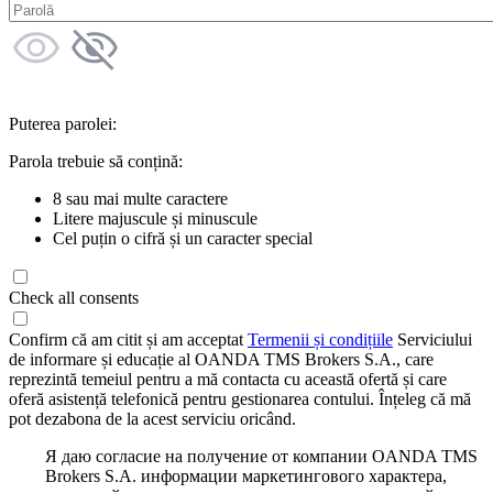
Puterea parolei:
Parola trebuie să conțină:
8 sau mai multe caractere
Litere majuscule și minuscule
Cel puțin o cifră și un caracter special
Check all consents
Confirm că am citit și am acceptat
Termenii și condițiile
Serviciului
de informare și educație al OANDA TMS Brokers S.A., care
reprezintă temeiul pentru a mă contacta cu această ofertă și care
oferă asistență telefonică pentru gestionarea contului. Înțeleg că mă
pot dezabona de la acest serviciu oricând.
Я даю согласие на получение от компании OANDA TMS
Brokers S.A. информации маркетингового характера,