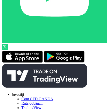
Investiți
Cont CFD OANDA
Rata dobânzii
TradingView