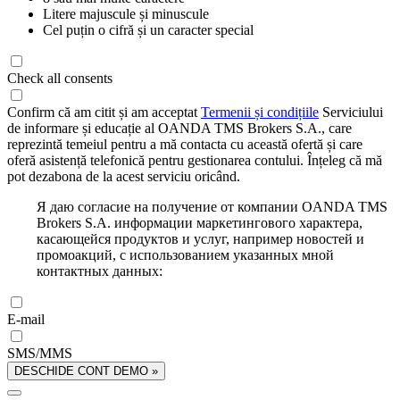
Litere majuscule și minuscule
Cel puțin o cifră și un caracter special
Check all consents
Confirm că am citit și am acceptat
Termenii și condițiile
Serviciului
de informare și educație al OANDA TMS Brokers S.A., care
reprezintă temeiul pentru a mă contacta cu această ofertă și care
oferă asistență telefonică pentru gestionarea contului. Înțeleg că mă
pot dezabona de la acest serviciu oricând.
Я даю согласие на получение от компании OANDA TMS
Brokers S.A. информации маркетингового характера,
касающейся продуктов и услуг, например новостей и
промоакций, с использованием указанных мной
контактных данных:
E-mail
SMS/MMS
DESCHIDE CONT DEMO »