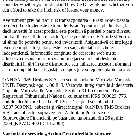
consider whether you understand how CFDs work and whether you
can afford to take the high risk of losing your money.
Avertisment privind riscurile: tranzacționarea CFD și Forex bazată
pe efectul de levier este extrem de riscantă pentru capitalul dvs., iar
dacă investiți în acest produs, este posibil să pierdeți o parte din sau
toți banii investiți. În consecință, este posibil ca CFD-urile și Forex-
ul să nu fie potrivite pentru toți investitorii. Asigurați-vă că înțelegeți
riscurile implicate și, dacă este necesar, solicitați consiliere
independentă. Informațiile conținute de acest site web nu se
adresează destinatarilor unei anumite țări și nu sunt destinate
distribuirii în țări în care distribuirea sau utilizarea acestor informații
ar fi incompatibilă cu legislația, dispozițiile și reglementările locale.
OANDA TMS Brokers S.A., cu sediul social în Varșovia, Varșovia
UNIT, Daszyńskiego 1, 00-843, Varșovia, înregistrată la Judecătoria
Capitalei Varșovia din Varșovia, Secția a XIII-a Comercială a
Registrului Tribunalului Național, cu numărul KRS 0000204776,
cod de identificare fiscală 595126127, capital social inițial:
3.537,560 PNL, subscris și vărsat integral. OANDA TMS Brokers
S.A. face obiectul supravegherii Autorității Poloneze de
Supraveghere Financiară, pe baza unei autorizații din 26 aprilie
2004 (KPWiG-4021-54-1/2004).
Varianta de serviciu „Acțiuni” este oferită în vânzare