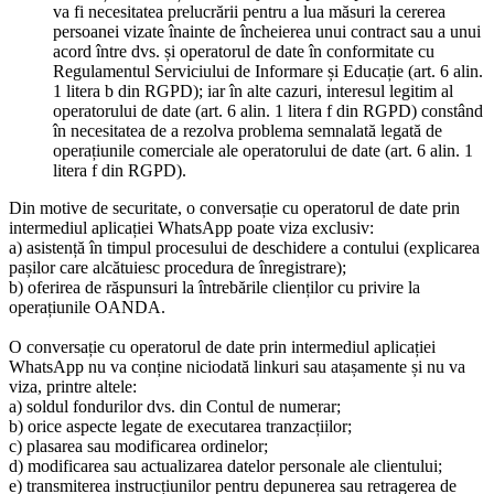
va fi necesitatea prelucrării pentru a lua măsuri la cererea
persoanei vizate înainte de încheierea unui contract sau a unui
acord între dvs. și operatorul de date în conformitate cu
Regulamentul Serviciului de Informare și Educație (art. 6 alin.
1 litera b din RGPD); iar în alte cazuri, interesul legitim al
operatorului de date (art. 6 alin. 1 litera f din RGPD) constând
în necesitatea de a rezolva problema semnalată legată de
operațiunile comerciale ale operatorului de date (art. 6 alin. 1
litera f din RGPD).
Din motive de securitate, o conversație cu operatorul de date prin
intermediul aplicației WhatsApp poate viza exclusiv:
a) asistență în timpul procesului de deschidere a contului (explicarea
pașilor care alcătuiesc procedura de înregistrare);
b) oferirea de răspunsuri la întrebările clienților cu privire la
operațiunile OANDA.
O conversație cu operatorul de date prin intermediul aplicației
WhatsApp nu va conține niciodată linkuri sau atașamente și nu va
viza, printre altele:
a) soldul fondurilor dvs. din Contul de numerar;
b) orice aspecte legate de executarea tranzacțiilor;
c) plasarea sau modificarea ordinelor;
d) modificarea sau actualizarea datelor personale ale clientului;
e) transmiterea instrucțiunilor pentru depunerea sau retragerea de