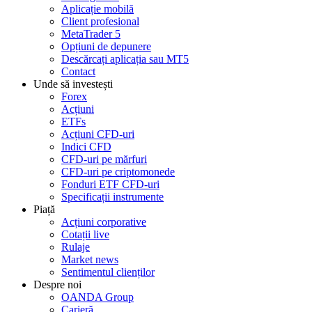
Aplicație mobilă
Client profesional
MetaTrader 5
Opțiuni de depunere
Descărcați aplicația sau MT5
Contact
Unde să investești
Forex
Acțiuni
ETFs
Acțiuni CFD-uri
Indici CFD
CFD-uri pe mărfuri
CFD-uri pe criptomonede
Fonduri ETF CFD-uri
Specificații instrumente
Piață
Acțiuni corporative
Cotații live
Rulaje
Market news
Sentimentul clienților
Despre noi
OANDA Group
Carieră