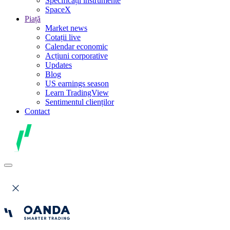
Specificații instrumente
SpaceX
Piață
Market news
Cotații live
Calendar economic
Acțiuni corporative
Updates
Blog
US earnings season
Learn TradingView
Sentimentul clienților
Contact