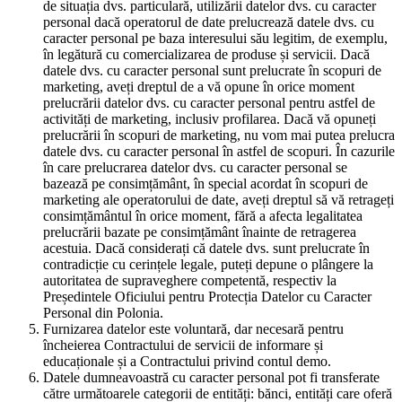
de situația dvs. particulară, utilizării datelor dvs. cu caracter
personal dacă operatorul de date prelucrează datele dvs. cu
caracter personal pe baza interesului său legitim, de exemplu,
în legătură cu comercializarea de produse și servicii. Dacă
datele dvs. cu caracter personal sunt prelucrate în scopuri de
marketing, aveți dreptul de a vă opune în orice moment
prelucrării datelor dvs. cu caracter personal pentru astfel de
activități de marketing, inclusiv profilarea. Dacă vă opuneți
prelucrării în scopuri de marketing, nu vom mai putea prelucra
datele dvs. cu caracter personal în astfel de scopuri. În cazurile
în care prelucrarea datelor dvs. cu caracter personal se
bazează pe consimțământ, în special acordat în scopuri de
marketing ale operatorului de date, aveți dreptul să vă retrageți
consimțământul în orice moment, fără a afecta legalitatea
prelucrării bazate pe consimțământ înainte de retragerea
acestuia. Dacă considerați că datele dvs. sunt prelucrate în
contradicție cu cerințele legale, puteți depune o plângere la
autoritatea de supraveghere competentă, respectiv la
Președintele Oficiului pentru Protecția Datelor cu Caracter
Personal din Polonia.
Furnizarea datelor este voluntară, dar necesară pentru
încheierea Contractului de servicii de informare și
educaționale și a Contractului privind contul demo.
Datele dumneavoastră cu caracter personal pot fi transferate
către următoarele categorii de entități: bănci, entități care oferă