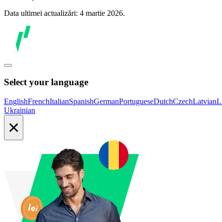
Data ultimei actualizări: 4 martie 2026.
Select your language
English
French
Italian
Spanish
German
Portuguese
Dutch
Czech
Latvian
L
Ukrainian
×