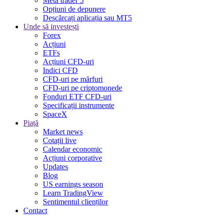
Meta trader 5
Opțiuni de depunere
Descărcați aplicația sau MT5
Unde să investești
Forex
Acțiuni
ETFs
Acțiuni CFD-uri
Indici CFD
CFD-uri pe mărfuri
CFD-uri pe criptomonede
Fonduri ETF CFD-uri
Specificații instrumente
SpaceX
Piață
Market news
Cotații live
Calendar economic
Acțiuni corporative
Updates
Blog
US earnings season
Learn TradingView
Sentimentul clienților
Contact