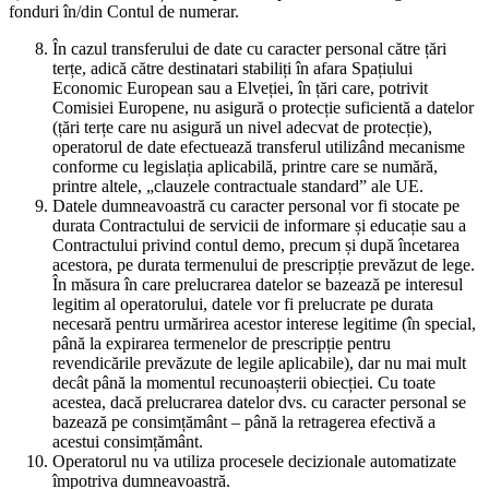
fonduri în/din Contul de numerar.
În cazul transferului de date cu caracter personal către țări
terțe, adică către destinatari stabiliți în afara Spațiului
Economic European sau a Elveției, în țări care, potrivit
Comisiei Europene, nu asigură o protecție suficientă a datelor
(țări terțe care nu asigură un nivel adecvat de protecție),
operatorul de date efectuează transferul utilizând mecanisme
conforme cu legislația aplicabilă, printre care se numără,
printre altele, „clauzele contractuale standard” ale UE.
Datele dumneavoastră cu caracter personal vor fi stocate pe
durata Contractului de servicii de informare și educație sau a
Contractului privind contul demo, precum și după încetarea
acestora, pe durata termenului de prescripție prevăzut de lege.
În măsura în care prelucrarea datelor se bazează pe interesul
legitim al operatorului, datele vor fi prelucrate pe durata
necesară pentru urmărirea acestor interese legitime (în special,
până la expirarea termenelor de prescripție pentru
revendicările prevăzute de legile aplicabile), dar nu mai mult
decât până la momentul recunoașterii obiecției. Cu toate
acestea, dacă prelucrarea datelor dvs. cu caracter personal se
bazează pe consimțământ – până la retragerea efectivă a
acestui consimțământ.
Operatorul nu va utiliza procesele decizionale automatizate
împotriva dumneavoastră.