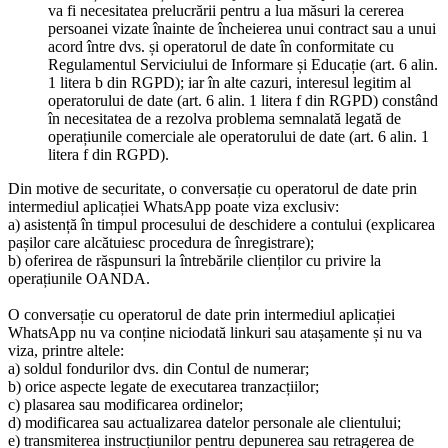
va fi necesitatea prelucrării pentru a lua măsuri la cererea
persoanei vizate înainte de încheierea unui contract sau a unui
acord între dvs. și operatorul de date în conformitate cu
Regulamentul Serviciului de Informare și Educație (art. 6 alin.
1 litera b din RGPD); iar în alte cazuri, interesul legitim al
operatorului de date (art. 6 alin. 1 litera f din RGPD) constând
în necesitatea de a rezolva problema semnalată legată de
operațiunile comerciale ale operatorului de date (art. 6 alin. 1
litera f din RGPD).
Din motive de securitate, o conversație cu operatorul de date prin
intermediul aplicației WhatsApp poate viza exclusiv:
a) asistență în timpul procesului de deschidere a contului (explicarea
pașilor care alcătuiesc procedura de înregistrare);
b) oferirea de răspunsuri la întrebările clienților cu privire la
operațiunile OANDA.
O conversație cu operatorul de date prin intermediul aplicației
WhatsApp nu va conține niciodată linkuri sau atașamente și nu va
viza, printre altele:
a) soldul fondurilor dvs. din Contul de numerar;
b) orice aspecte legate de executarea tranzacțiilor;
c) plasarea sau modificarea ordinelor;
d) modificarea sau actualizarea datelor personale ale clientului;
e) transmiterea instrucțiunilor pentru depunerea sau retragerea de