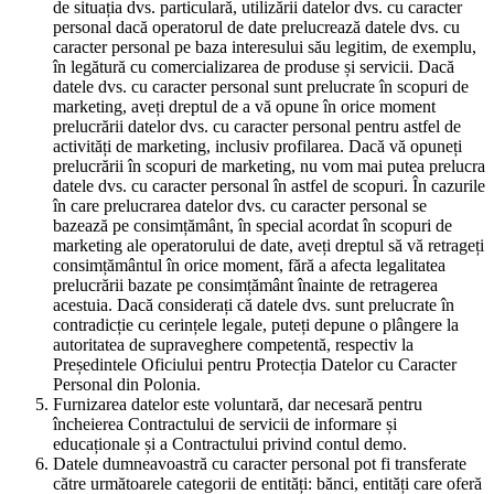
de situația dvs. particulară, utilizării datelor dvs. cu caracter
personal dacă operatorul de date prelucrează datele dvs. cu
caracter personal pe baza interesului său legitim, de exemplu,
în legătură cu comercializarea de produse și servicii. Dacă
datele dvs. cu caracter personal sunt prelucrate în scopuri de
marketing, aveți dreptul de a vă opune în orice moment
prelucrării datelor dvs. cu caracter personal pentru astfel de
activități de marketing, inclusiv profilarea. Dacă vă opuneți
prelucrării în scopuri de marketing, nu vom mai putea prelucra
datele dvs. cu caracter personal în astfel de scopuri. În cazurile
în care prelucrarea datelor dvs. cu caracter personal se
bazează pe consimțământ, în special acordat în scopuri de
marketing ale operatorului de date, aveți dreptul să vă retrageți
consimțământul în orice moment, fără a afecta legalitatea
prelucrării bazate pe consimțământ înainte de retragerea
acestuia. Dacă considerați că datele dvs. sunt prelucrate în
contradicție cu cerințele legale, puteți depune o plângere la
autoritatea de supraveghere competentă, respectiv la
Președintele Oficiului pentru Protecția Datelor cu Caracter
Personal din Polonia.
Furnizarea datelor este voluntară, dar necesară pentru
încheierea Contractului de servicii de informare și
educaționale și a Contractului privind contul demo.
Datele dumneavoastră cu caracter personal pot fi transferate
către următoarele categorii de entități: bănci, entități care oferă