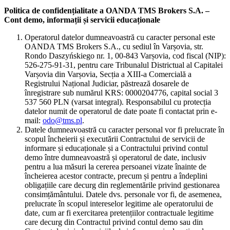
Politica de confidențialitate a OANDA TMS Brokers S.A. –
Cont demo, informații și servicii educaționale
Operatorul datelor dumneavoastră cu caracter personal este
OANDA TMS Brokers S.A., cu sediul în Varșovia, str.
Rondo Daszyńskiego nr. 1, 00-843 Varșovia, cod fiscal (NIP):
526-275-91-31, pentru care Tribunalul Districtual al Capitalei
Varșovia din Varșovia, Secția a XIII-a Comercială a
Registrului Național Judiciar, păstrează dosarele de
înregistrare sub numărul KRS: 0000204776, capital social 3
537 560 PLN (varsat integral). Responsabilul cu protecția
datelor numit de operatorul de date poate fi contactat prin e-
mail:
odo@tms.pl
.
Datele dumneavoastră cu caracter personal vor fi prelucrate în
scopul încheierii și executării Contractului de servicii de
informare și educaționale și a Contractului privind contul
demo între dumneavoastră și operatorul de date, inclusiv
pentru a lua măsuri la cererea persoanei vizate înainte de
încheierea acestor contracte, precum și pentru a îndeplini
obligațiile care decurg din reglementările privind gestionarea
consimțământului. Datele dvs. personale vor fi, de asemenea,
prelucrate în scopul intereselor legitime ale operatorului de
date, cum ar fi exercitarea pretențiilor contractuale legitime
care decurg din Contractul privind contul demo sau din