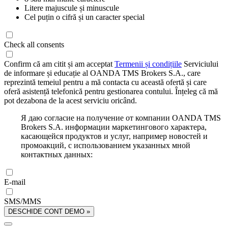
Litere majuscule și minuscule
Cel puțin o cifră și un caracter special
Check all consents
Confirm că am citit și am acceptat
Termenii și condițiile
Serviciului
de informare și educație al OANDA TMS Brokers S.A., care
reprezintă temeiul pentru a mă contacta cu această ofertă și care
oferă asistență telefonică pentru gestionarea contului. Înțeleg că mă
pot dezabona de la acest serviciu oricând.
Я даю согласие на получение от компании OANDA TMS
Brokers S.A. информации маркетингового характера,
касающейся продуктов и услуг, например новостей и
промоакций, с использованием указанных мной
контактных данных:
E-mail
SMS/MMS
DESCHIDE CONT DEMO »