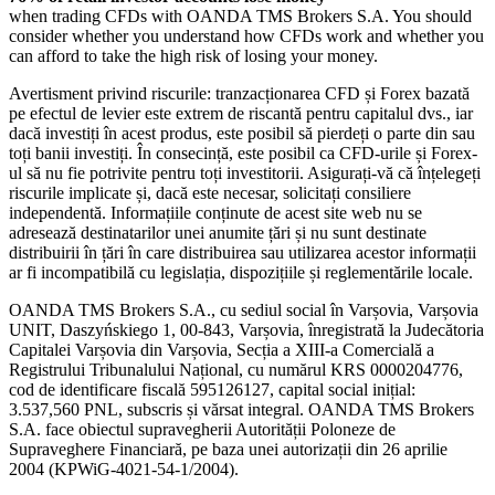
when trading CFDs with OANDA TMS Brokers S.A. You should
consider whether you understand how CFDs work and whether you
can afford to take the high risk of losing your money.
Avertisment privind riscurile: tranzacționarea CFD și Forex bazată
pe efectul de levier este extrem de riscantă pentru capitalul dvs., iar
dacă investiți în acest produs, este posibil să pierdeți o parte din sau
toți banii investiți. În consecință, este posibil ca CFD-urile și Forex-
ul să nu fie potrivite pentru toți investitorii. Asigurați-vă că înțelegeți
riscurile implicate și, dacă este necesar, solicitați consiliere
independentă. Informațiile conținute de acest site web nu se
adresează destinatarilor unei anumite țări și nu sunt destinate
distribuirii în țări în care distribuirea sau utilizarea acestor informații
ar fi incompatibilă cu legislația, dispozițiile și reglementările locale.
OANDA TMS Brokers S.A., cu sediul social în Varșovia, Varșovia
UNIT, Daszyńskiego 1, 00-843, Varșovia, înregistrată la Judecătoria
Capitalei Varșovia din Varșovia, Secția a XIII-a Comercială a
Registrului Tribunalului Național, cu numărul KRS 0000204776,
cod de identificare fiscală 595126127, capital social inițial:
3.537,560 PNL, subscris și vărsat integral. OANDA TMS Brokers
S.A. face obiectul supravegherii Autorității Poloneze de
Supraveghere Financiară, pe baza unei autorizații din 26 aprilie
2004 (KPWiG-4021-54-1/2004).