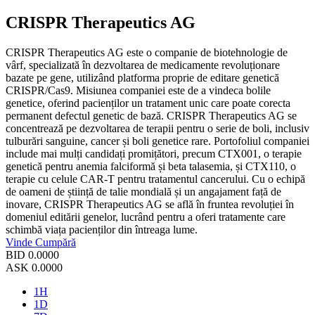
CRISPR Therapeutics AG
CRISPR Therapeutics AG este o companie de biotehnologie de
vârf, specializată în dezvoltarea de medicamente revoluționare
bazate pe gene, utilizând platforma proprie de editare genetică
CRISPR/Cas9. Misiunea companiei este de a vindeca bolile
genetice, oferind pacienților un tratament unic care poate corecta
permanent defectul genetic de bază. CRISPR Therapeutics AG se
concentrează pe dezvoltarea de terapii pentru o serie de boli, inclusiv
tulburări sanguine, cancer și boli genetice rare. Portofoliul companiei
include mai mulți candidați promițători, precum CTX001, o terapie
genetică pentru anemia falciformă și beta talasemia, și CTX110, o
terapie cu celule CAR-T pentru tratamentul cancerului. Cu o echipă
de oameni de știință de talie mondială și un angajament față de
inovare, CRISPR Therapeutics AG se află în fruntea revoluției în
domeniul editării genelor, lucrând pentru a oferi tratamente care
schimbă viața pacienților din întreaga lume.
Vinde
Cumpără
BID
0.0000
ASK
0.0000
1H
1D