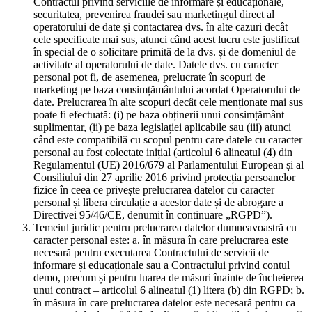
Contractul privind serviciile de informare și educaționale,
securitatea, prevenirea fraudei sau marketingul direct al
operatorului de date și contactarea dvs. în alte cazuri decât
cele specificate mai sus, atunci când acest lucru este justificat
în special de o solicitare primită de la dvs. și de domeniul de
activitate al operatorului de date. Datele dvs. cu caracter
personal pot fi, de asemenea, prelucrate în scopuri de
marketing pe baza consimțământului acordat Operatorului de
date. Prelucrarea în alte scopuri decât cele menționate mai sus
poate fi efectuată: (i) pe baza obținerii unui consimțământ
suplimentar, (ii) pe baza legislației aplicabile sau (iii) atunci
când este compatibilă cu scopul pentru care datele cu caracter
personal au fost colectate inițial (articolul 6 alineatul (4) din
Regulamentul (UE) 2016/679 al Parlamentului European și al
Consiliului din 27 aprilie 2016 privind protecția persoanelor
fizice în ceea ce privește prelucrarea datelor cu caracter
personal și libera circulație a acestor date și de abrogare a
Directivei 95/46/CE, denumit în continuare „RGPD”).
Temeiul juridic pentru prelucrarea datelor dumneavoastră cu
caracter personal este: a. în măsura în care prelucrarea este
necesară pentru executarea Contractului de servicii de
informare și educaționale sau a Contractului privind contul
demo, precum și pentru luarea de măsuri înainte de încheierea
unui contract – articolul 6 alineatul (1) litera (b) din RGPD; b.
în măsura în care prelucrarea datelor este necesară pentru ca