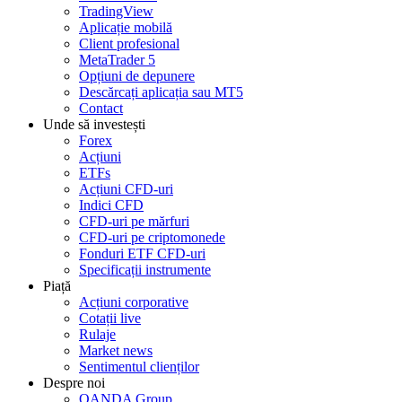
TradingView
Aplicație mobilă
Client profesional
MetaTrader 5
Opțiuni de depunere
Descărcați aplicația sau MT5
Contact
Unde să investești
Forex
Acțiuni
ETFs
Acțiuni CFD-uri
Indici CFD
CFD-uri pe mărfuri
CFD-uri pe criptomonede
Fonduri ETF CFD-uri
Specificații instrumente
Piață
Acțiuni corporative
Cotații live
Rulaje
Market news
Sentimentul clienților
Despre noi
OANDA Group