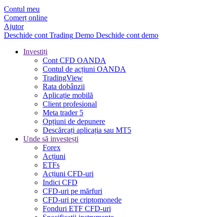
Contul meu
Comerț online
Ajutor
Deschide cont
Trading
Demo
Deschide cont demo
Investiți
Cont CFD OANDA
Contul de acțiuni OANDA
TradingView
Rata dobânzii
Aplicație mobilă
Client profesional
Meta trader 5
Opțiuni de depunere
Descărcați aplicația sau MT5
Unde să investești
Forex
Acțiuni
ETFs
Acțiuni CFD-uri
Indici CFD
CFD-uri pe mărfuri
CFD-uri pe criptomonede
Fonduri ETF CFD-uri