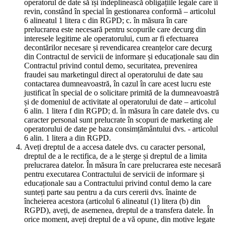
operatorul de date să își îndeplinească obligațiile legale care îi
revin, constând în special în gestionarea conformă – articolul
6 alineatul 1 litera c din RGPD; c. în măsura în care
prelucrarea este necesară pentru scopurile care decurg din
interesele legitime ale operatorului, cum ar fi efectuarea
decontărilor necesare și revendicarea creanțelor care decurg
din Contractul de servicii de informare și educaționale sau din
Contractul privind contul demo, securitatea, prevenirea
fraudei sau marketingul direct al operatorului de date sau
contactarea dumneavoastră, în cazul în care acest lucru este
justificat în special de o solicitare primită de la dumneavoastră
și de domeniul de activitate al operatorului de date – articolul
6 alin. 1 litera f din RGPD; d. în măsura în care datele dvs. cu
caracter personal sunt prelucrate în scopuri de marketing ale
operatorului de date pe baza consimțământului dvs. - articolul
6 alin. 1 litera a din RGPD.
Aveți dreptul de a accesa datele dvs. cu caracter personal,
dreptul de a le rectifica, de a le șterge și dreptul de a limita
prelucrarea datelor. În măsura în care prelucrarea este necesară
pentru executarea Contractului de servicii de informare și
educaționale sau a Contractului privind contul demo la care
sunteți parte sau pentru a da curs cererii dvs. înainte de
încheierea acestora (articolul 6 alineatul (1) litera (b) din
RGPD), aveți, de asemenea, dreptul de a transfera datele. În
orice moment, aveți dreptul de a vă opune, din motive legate