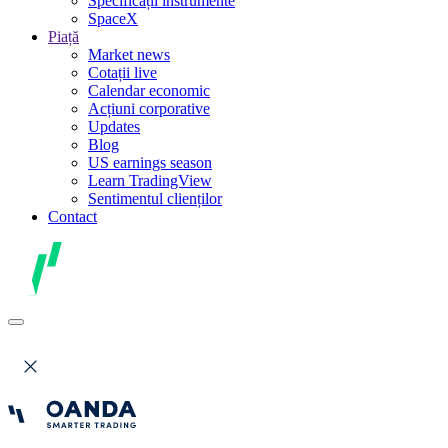
Specificații instrumente
SpaceX
Piață
Market news
Cotații live
Calendar economic
Acțiuni corporative
Updates
Blog
US earnings season
Learn TradingView
Sentimentul clienților
Contact