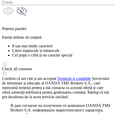
Puterea parolei:
Parola trebuie să conțină:
8 sau mai multe caractere
Litere majuscule și minuscule
Cel puțin o cifră și un caracter special
Check all consents
Confirm că am citit și am acceptat
Termenii și condițiile
Serviciului
de informare și educație al OANDA TMS Brokers S.A., care
reprezintă temeiul pentru a mă contacta cu această ofertă și care
oferă asistență telefonică pentru gestionarea contului. Înțeleg că mă
pot dezabona de la acest serviciu oricând.
Я даю согласие на получение от компании OANDA TMS
Brokers S.A. информации маркетингового характера,