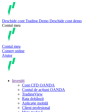
Deschide cont
Trading
Demo
Deschide cont demo
Contul meu
Contul meu
Comerț online
Ajutor
Investiți
Cont CFD OANDA
Contul de acțiuni OANDA
TradingView
Rata dobânzii
Aplicație mobilă
Client profesional