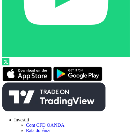
Investiți
Cont CFD OANDA
Rata dobânzii