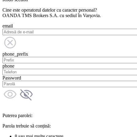
Cine este operatorul datelor cu caracter personal?
OANDA TMS Brokers S.A. cu sediul în Varșovia.
email
phone_prefix
phone
Password
Puterea parolei:
Parola trebuie să conțină:
8 sau mai multe caractere