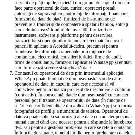
servicii de plăți rapide, societăți din grupul de capital din care
face parte operatorul de date, curieri, operatori poștali,
autorități de supraveghere, autorități de informații financiare,
furnizori de date de piață, furnizori de instrumente de
prevenire a fraudei și de combatere a spălării banilor, entități
care administrează fonduri de investiții, furnizori de
instrumente, software și platforme pentru deservirea
tranzacțiilor și operațiunilor financiare efectuate în cursul
punerii în aplicare a Acordului-cadru, precum și pentru
trimiterea de informații comerciale prin mijloace de
comunicare electronică, consilieri juridici, firme de audit,
firme de consultanță, furnizorul aplicației WhatsApp și entități
care furnizează servere și stochează date.
Contactul cu operatorul de date prin intermediul aplicației
WhatsApp poate fi inițiat de dumneavoastră sau de către
operatorul de date, în cazul în care este necesar să vă
contacteze pentru a finaliza procesul de deschidere a contului
(cont activ). În consecință, datele dumneavoastră cu caracter
personal pot fi transmise operatorului de date (în funcție de
setările de confidențialitate din aplicația WhatsApp) sub forma
fotografiei de profil și a numărului de telefon. Operatorul de
date vă poate solicita să furnizați alte date cu caracter personal
numai atunci când este necesar pentru a răspunde la întrebarea
dvs. sau pentru a gestiona problema la care se referă contactul.
În funcție de situație, temeiul juridic pentru prelucrarea datelor