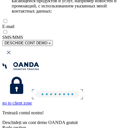
касающейся продуктов и услуг, например новостей и
промоакций, с использованием указанных мной
контактных данных:
E-mail
SMS/MMS
DESCHIDE CONT DEMO »
go to client zone
Testează contul nostru!
Deschideți un cont demo OANDA gratuit
Rodo section