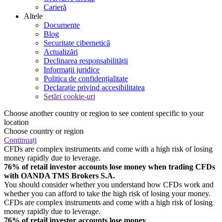
Carieră
Altele
Documente
Blog
Securitate cibernetică
Actualizări
Declinarea responsabilității
Informații juridice
Politica de confidențialitate
Declarație privind accesibilitatea
Setări cookie-uri
Choose another country or region to see content specific to your
location
Choose country or region
Continuați
CFDs are complex instruments and come with a high risk of losing
money rapidly due to leverage.
76% of retail investor accounts lose money when trading CFDs
with OANDA TMS Brokers S.A.
You should consider whether you understand how CFDs work and
whether you can afford to take the high risk of losing your money.
CFDs are complex instruments and come with a high risk of losing
money rapidly due to leverage.
76% of retail investor accounts lose money