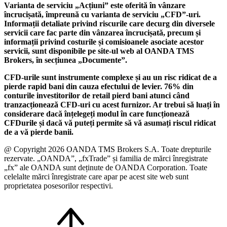
Varianta de serviciu „Acțiuni” este oferită în vânzare
încrucișată, împreună cu varianta de serviciu „CFD”-uri.
Informații detaliate privind riscurile care decurg din diversele
servicii care fac parte din vânzarea încrucișată, precum și
informații privind costurile și comisioanele asociate acestor
servicii, sunt disponibile pe site-ul web al OANDA TMS
Brokers, în secțiunea „Documente”.
CFD-urile sunt instrumente complexe și au un risc ridicat de a
pierde rapid bani din cauza efectului de levier. 76% din
conturile investitorilor de retail pierd bani atunci când
tranzacționează CFD-uri cu acest furnizor. Ar trebui să luați în
considerare dacă înțelegeți modul în care funcționează
CFDurile și dacă vă puteți permite să vă asumați riscul ridicat
de a vă pierde banii.
@ Copyright 2026 OANDA TMS Brokers S.A. Toate drepturile
rezervate. „OANDA”, „fxTrade” și familia de mărci înregistrate
„fx” ale OANDA sunt deținute de OANDA Corporation. Toate
celelalte mărci înregistrate care apar pe acest site web sunt
proprietatea posesorilor respectivi.