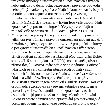
uzavřené smlouvy o informačních a vzdělávacích službách
nebo smlouvy o demo účtu, bezpečnost, prevence podvodů
nebo přímý marketing správce údajů či kontaktování vás, je-li
to odůvodněno zejména dotazem, který jste zaslali, a
rozsahem obchodní činnosti správce údajů – čl. 6 odst. 1
písm. f) GDPR; d. v rozsahu, v jakém jsou vaše osobní údaje
zpracovávány pro marketingové účely správce údajů na
základě vašeho souhlasu – čl. 6 odst. 1 písm. a) GDPR.
Máte právo na přístup ke svým osobním údajům, právo na
jejich opravu, výmaz a právo na omezení zpracování údajů. V
rozsahu, v jakém je zpracování nezbytné pro plnění smlouvy
o poskytování informačních a vzdělávacích služeb nebo
smlouvy o demo účtu, jejíž jste smluvní stranou, nebo pro
přijetí opatření na základě vaší žádosti před uzavřením těchto
smluv (čl. 6 odst. 1 písm. b) GDPR), máte rovněž právo na
přenos údajů. Kdykoli máte právo vznést námitku z důvodů
týkajících se vaší konkrétní situace proti použití vašich
osobních údajů, pokud správce údajů zpracovává vaše osobní
údaje na základě svého oprávněného zájmu, např. v
souvislosti s marketingem produktů a služeb. Pokud jsou vaše
osobní údaje zpracovávány pro marketingové účely, máte
právo kdykoli vznést námitku proti zpracování vašich
osobních údajů pro takový marketing, včetně profilování.
Pokud vznesete námitku proti zpracování pro marketingové
účely, nebudeme již moci vaše osobní údaje pro tyto účely