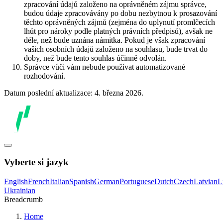
zpracování údajů založeno na oprávněném zájmu správce,
budou údaje zpracovávány po dobu nezbytnou k prosazování
těchto oprávněných zájmů (zejména do uplynutí promlčecích
lhůt pro nároky podle platných právních předpisů), avšak ne
déle, než bude uznána námitka. Pokud je však zpracování
vašich osobních údajů založeno na souhlasu, bude trvat do
doby, než bude tento souhlas účinně odvolán.
Správce vůči vám nebude používat automatizované
rozhodování.
Datum poslední aktualizace: 4. března 2026.
Vyberte si jazyk
English
French
Italian
Spanish
German
Portuguese
Dutch
Czech
Latvian
L
Ukrainian
Breadcrumb
Home