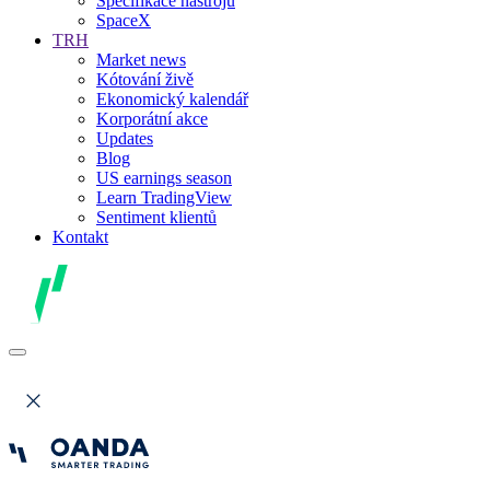
Specifikace nástrojů
SpaceX
TRH
Market news
Kótování živě
Ekonomický kalendář
Korporátní akce
Updates
Blog
US earnings season
Learn TradingView
Sentiment klientů
Kontakt