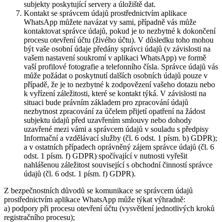
subjekty poskytující servery a úložiště dat.
Kontakt se správcem údajů prostřednictvím aplikace
WhatsApp můžete navázat vy sami, případně vás může
kontaktovat správce údajů, pokud je to nezbytné k dokončení
procesu otevření účtu (živého účtu). V důsledku toho mohou
být vaše osobní údaje předány správci údajů (v závislosti na
vašem nastavení soukromí v aplikaci WhatsApp) ve formě
vaší profilové fotografie a telefonního čísla. Správce údajů vás
může požádat o poskytnutí dalších osobních údajů pouze v
případě, že je to nezbytné k zodpovězení vašeho dotazu nebo
k vyřízení záležitosti, které se kontakt týká. V závislosti na
situaci bude právním základem pro zpracování údajů
nezbytnost zpracování za účelem přijetí opatření na žádost
subjektu údajů před uzavřením smlouvy nebo dohody
uzavřené mezi vámi a správcem údajů v souladu s předpisy
Informační a vzdělávací služby (čl. 6 odst. 1 písm. b) GDPR);
a v ostatních případech oprávněný zájem správce údajů (čl. 6
odst. 1 písm. f) GDPR) spočívající v nutnosti vyřešit
nahlášenou záležitost související s obchodní činností správce
údajů (čl. 6 odst. 1 písm. f) GDPR).
Z bezpečnostních důvodů se komunikace se správcem údajů
prostřednictvím aplikace WhatsApp může týkat výhradně:
a) podpory při procesu otevření účtu (vysvětlení jednotlivých kroků
registračního procesu);