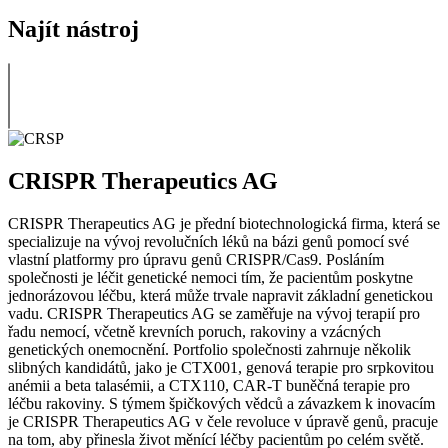
Najít nástroj
CRISPR Therapeutics AG
CRISPR Therapeutics AG je přední biotechnologická firma, která se
specializuje na vývoj revolučních léků na bázi genů pomocí své
vlastní platformy pro úpravu genů CRISPR/Cas9. Posláním
společnosti je léčit genetické nemoci tím, že pacientům poskytne
jednorázovou léčbu, která může trvale napravit základní genetickou
vadu. CRISPR Therapeutics AG se zaměřuje na vývoj terapií pro
řadu nemocí, včetně krevních poruch, rakoviny a vzácných
genetických onemocnění. Portfolio společnosti zahrnuje několik
slibných kandidátů, jako je CTX001, genová terapie pro srpkovitou
anémii a beta talasémii, a CTX110, CAR-T buněčná terapie pro
léčbu rakoviny. S týmem špičkových vědců a závazkem k inovacím
je CRISPR Therapeutics AG v čele revoluce v úpravě genů, pracuje
na tom, aby přinesla život měnící léčby pacientům po celém světě.