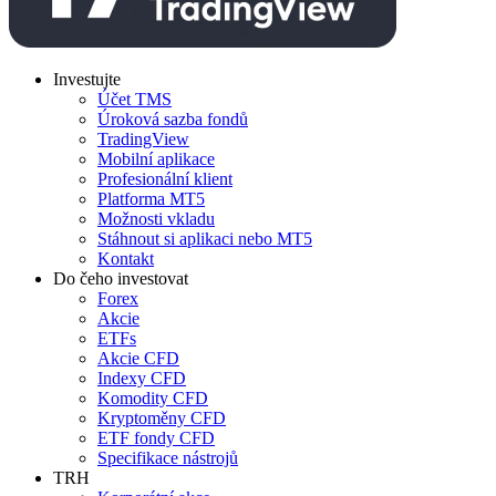
Investujte
Účet TMS
Úroková sazba fondů
TradingView
Mobilní aplikace
Profesionální klient
Platforma MT5
Možnosti vkladu
Stáhnout si aplikaci nebo MT5
Kontakt
Do čeho investovat
Forex
Akcie
ETFs
Akcie CFD
Indexy CFD
Komodity CFD
Kryptoměny CFD
ETF fondy CFD
Specifikace nástrojů
TRH