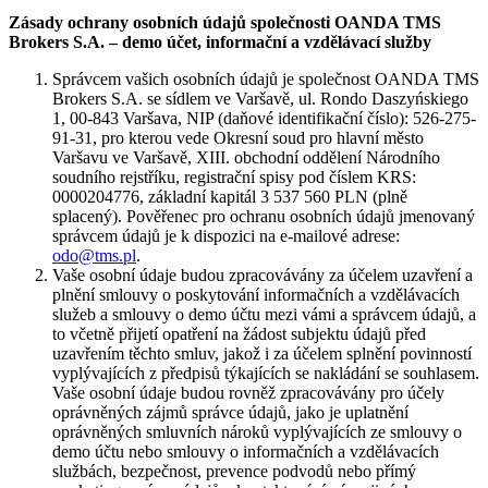
Zásady ochrany osobních údajů společnosti OANDA TMS
Brokers S.A. – demo účet, informační a vzdělávací služby
Správcem vašich osobních údajů je společnost OANDA TMS
Brokers S.A. se sídlem ve Varšavě, ul. Rondo Daszyńskiego
1, 00-843 Varšava, NIP (daňové identifikační číslo): 526-275-
91-31, pro kterou vede Okresní soud pro hlavní město
Varšavu ve Varšavě, XIII. obchodní oddělení Národního
soudního rejstříku, registrační spisy pod číslem KRS:
0000204776, základní kapitál 3 537 560 PLN (plně
splacený). Pověřenec pro ochranu osobních údajů jmenovaný
správcem údajů je k dispozici na e-mailové adrese:
odo@tms.pl
.
Vaše osobní údaje budou zpracovávány za účelem uzavření a
plnění smlouvy o poskytování informačních a vzdělávacích
služeb a smlouvy o demo účtu mezi vámi a správcem údajů, a
to včetně přijetí opatření na žádost subjektu údajů před
uzavřením těchto smluv, jakož i za účelem splnění povinností
vyplývajících z předpisů týkajících se nakládání se souhlasem.
Vaše osobní údaje budou rovněž zpracovávány pro účely
oprávněných zájmů správce údajů, jako je uplatnění
oprávněných smluvních nároků vyplývajících ze smlouvy o
demo účtu nebo smlouvy o informačních a vzdělávacích
službách, bezpečnost, prevence podvodů nebo přímý