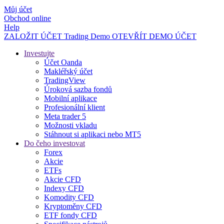
Můj účet
Obchod online
Help
ZALOŽIT ÚČET
Trading
Demo
OTEVŘÍT DEMO ÚČET
Investujte
Účet Oanda
Makléřský účet
TradingView
Úroková sazba fondů
Mobilní aplikace
Profesionální klient
Meta trader 5
Možnosti vkladu
Stáhnout si aplikaci nebo MT5
Do čeho investovat
Forex
Akcie
ETFs
Akcie CFD
Indexy CFD
Komodity CFD
Kryptoměny CFD
ETF fondy CFD