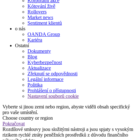
Korporátní akce
Kótování živě
Rollovers
Market news
Sentiment klientů
o nás
OANDA Group
Kariéra
Ostatní
Dokumenty
Blog
Kyberbezpečnost
Aktualizace
Zřeknutí se odpovědnosti
Legální informace
Politika
Prohlášení o přístupnosti
Nastavení souborů cookie
Vyberte si jinou zemi nebo region, abyste viděli obsah specifický
pro vaše umístění.
Choose country or region
Pokračovat
Rozdílové smlouvy jsou složitými nástroji a jsou spjaty s vysokým
rizikem rychlé ztráty peněžních prostředků z důvodu finančního