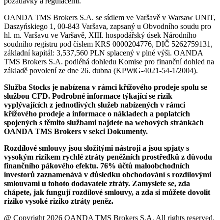
požadavky a regulacemi.
OANDA TMS Brokers S.A. se sídlem ve Varšavě v Warsaw UNIT,
Daszyńskiego 1, 00-843 Varšava, zapsaný u Obvodního soudu pro
hl. m. Varšavu ve Varšavě, XIII. hospodářský úsek Národního
soudního registru pod číslem KRS 0000204776, DIČ 5262759131,
základní kapitál: 3,537,560 PLN splacený v plné výši. OANDA
TMS Brokers S.A. podléhá dohledu Komise pro finanční dohled na
základě povolení ze dne 26. dubna (KPWiG-4021-54-1/2004).
Služba Stocks je nabízena v rámci křížového prodeje spolu se
službou CFD. Podrobné informace týkající se rizik
vyplývajících z jednotlivých služeb nabízených v rámci
křížového prodeje a informace o nákladech a poplatcích
spojených s těmito službami najdete na webových stránkách
OANDA TMS Brokers v sekci Dokumenty.
Rozdílové smlouvy jsou složitými nástroji a jsou spjaty s
vysokým rizikem rychlé ztráty peněžních prostředků z důvodu
finančního pákového efektu. 76% účtů maloobchodních
investorů zaznamenává v důsledku obchodování s rozdílovými
smlouvami u tohoto dodavatele ztráty. Zamyslete se, zda
chápete, jak fungují rozdílové smlouvy, a zda si můžete dovolit
riziko vysoké riziko ztráty peněz.
@ Copyright 2026 OANDA TMS Brokers S.A. All rights reserved.