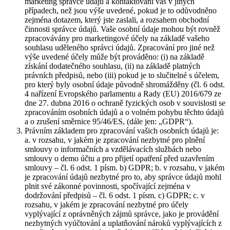
marketing správce údajů a kontaktování vás v jiných
případech, než jsou výše uvedené, pokud je to odůvodněno
zejména dotazem, který jste zaslali, a rozsahem obchodní
činnosti správce údajů. Vaše osobní údaje mohou být rovněž
zpracovávány pro marketingové účely na základě vašeho
souhlasu uděleného správci údajů. Zpracování pro jiné než
výše uvedené účely může být prováděno: (i) na základě
získání dodatečného souhlasu, (ii) na základě platných
právních předpisů, nebo (iii) pokud je to slučitelné s účelem,
pro který byly osobní údaje původně shromážděny (čl. 6 odst.
4 nařízení Evropského parlamentu a Rady (EU) 2016/679 ze
dne 27. dubna 2016 o ochraně fyzických osob v souvislosti se
zpracováním osobních údajů a o volném pohybu těchto údajů
a o zrušení směrnice 95/46/ES, (dále jen: „GDPR“).
Právním základem pro zpracování vašich osobních údajů je:
a. v rozsahu, v jakém je zpracování nezbytné pro plnění
smlouvy o informačních a vzdělávacích službách nebo
smlouvy o demo účtu a pro přijetí opatření před uzavřením
smlouvy – čl. 6 odst. 1 písm. b) GDPR; b. v rozsahu, v jakém
je zpracování údajů nezbytné pro to, aby správce údajů mohl
plnit své zákonné povinnosti, spočívající zejména v
dodržování předpisů – čl. 6 odst. 1 písm. c) GDPR; c. v
rozsahu, v jakém je zpracování nezbytné pro účely
vyplývající z oprávněných zájmů správce, jako je provádění
nezbytných vyúčtování a uplatňování nároků vyplývajících z