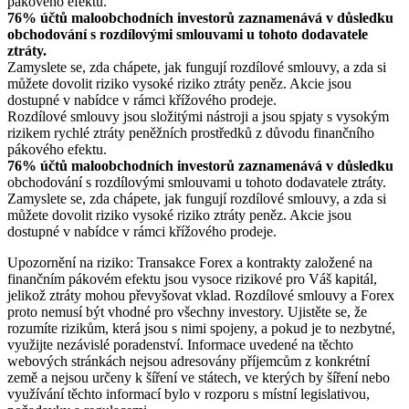
pákového efektu.
76% účtů maloobchodních investorů zaznamenává v důsledku
obchodování s rozdílovými smlouvami u tohoto dodavatele
ztráty.
Zamyslete se, zda chápete, jak fungují rozdílové smlouvy, a zda si
můžete dovolit riziko vysoké riziko ztráty peněz. Akcie jsou
dostupné v nabídce v rámci křížového prodeje.
Rozdílové smlouvy jsou složitými nástroji a jsou spjaty s vysokým
rizikem rychlé ztráty peněžních prostředků z důvodu finančního
pákového efektu.
76% účtů maloobchodních investorů zaznamenává v důsledku
obchodování s rozdílovými smlouvami u tohoto dodavatele ztráty.
Zamyslete se, zda chápete, jak fungují rozdílové smlouvy, a zda si
můžete dovolit riziko vysoké riziko ztráty peněz. Akcie jsou
dostupné v nabídce v rámci křížového prodeje.
Upozornění na riziko: Transakce Forex a kontrakty založené na
finančním pákovém efektu jsou vysoce rizikové pro Váš kapitál,
jelikož ztráty mohou převyšovat vklad. Rozdílové smlouvy a Forex
proto nemusí být vhodné pro všechny investory. Ujistěte se, že
rozumíte rizikům, která jsou s nimi spojeny, a pokud je to nezbytné,
využijte nezávislé poradenství. Informace uvedené na těchto
webových stránkách nejsou adresovány příjemcům z konkrétní
země a nejsou určeny k šíření ve státech, ve kterých by šíření nebo
využívání těchto informací bylo v rozporu s místní legislativou,