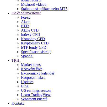
Meta trader 5
Možnosti vkladu
Stáhnout si aplikaci nebo MT5
Do čeho investovat
Forex
Akcie
ETFs
Akcie CFD
Indexy CFD
Komodity CFD
Kryptoměny CFD
ETF fondy CFD
Specifikace nástrojů
SpaceX
TRH
Market news
Kótování živě
Ekonomický kalendář
Korporátní akce
Updates
Blog
US earnings season
Learn TradingView
Sentiment klientů
Kontakt