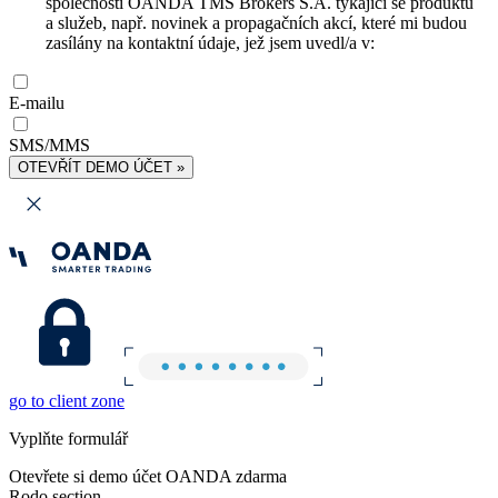
společnosti OANDA TMS Brokers S.A. týkající se produktů
a služeb, např. novinek a propagačních akcí, které mi budou
zasílány na kontaktní údaje, jež jsem uvedl/a v:
E-mailu
SMS/MMS
OTEVŘÍT DEMO ÚČET »
go to client zone
Vyplňte formulář
Otevřete si demo účet OANDA zdarma
Rodo section