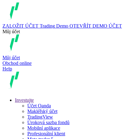
ZALOŽIT ÚČET
Trading
Demo
OTEVŘÍT DEMO ÚČET
Můj účet
Můj účet
Obchod online
Help
Investujte
Účet Oanda
Makléřský účet
TradingView
Úroková sazba fondů
Mobilní aplikace
Profesionální klient