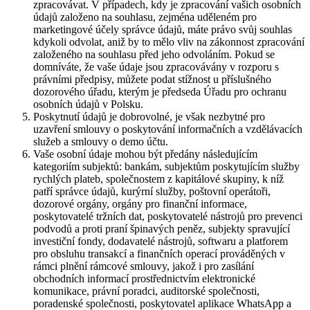
zpracovávat. V případech, kdy je zpracování vašich osobních
údajů založeno na souhlasu, zejména uděleném pro
marketingové účely správce údajů, máte právo svůj souhlas
kdykoli odvolat, aniž by to mělo vliv na zákonnost zpracování
založeného na souhlasu před jeho odvoláním. Pokud se
domníváte, že vaše údaje jsou zpracovávány v rozporu s
právními předpisy, můžete podat stížnost u příslušného
dozorového úřadu, kterým je předseda Úřadu pro ochranu
osobních údajů v Polsku.
Poskytnutí údajů je dobrovolné, je však nezbytné pro
uzavření smlouvy o poskytování informačních a vzdělávacích
služeb a smlouvy o demo účtu.
Vaše osobní údaje mohou být předány následujícím
kategoriím subjektů: bankám, subjektům poskytujícím služby
rychlých plateb, společnostem z kapitálové skupiny, k níž
patří správce údajů, kurýrní služby, poštovní operátoři,
dozorové orgány, orgány pro finanční informace,
poskytovatelé tržních dat, poskytovatelé nástrojů pro prevenci
podvodů a proti praní špinavých peněz, subjekty spravující
investiční fondy, dodavatelé nástrojů, softwaru a platforem
pro obsluhu transakcí a finančních operací prováděných v
rámci plnění rámcové smlouvy, jakož i pro zasílání
obchodních informací prostřednictvím elektronické
komunikace, právní poradci, auditorské společnosti,
poradenské společnosti, poskytovatel aplikace WhatsApp a