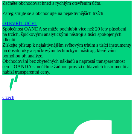
Začněte obchodovat hned s rychlým otevřením účtu.
Zaregistrujte se a obchodujte na nejaktivnějších trzích
OTEVŘÍT ÚČET
Společnost OANDA se může pochlubit více než 20 lety působení
na trzích, špičkovými analytickými nástroji a tisíci spokojených
klientů.
Získejte přístup k nejaktivnějším světovým trhům s tisíci instrumenty
na dosah ruky a špičkovými technickými nástroji, které vám
pomohou při analýze.
Obchodování bez zbytečných nákladů a naprostá transparentnost
cen – OANDA si neúčtuje žádnou provizi u hlavních instrumentů a
nabízí transparentní ceny.
Czech