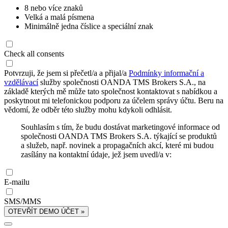
8 nebo více znaků
Velká a malá písmena
Minimálně jedna číslice a speciální znak
Check all consents
Potvrzuji, že jsem si přečetl/a a přijal/a
Podmínky informační a
vzdělávací
služby společnosti OANDA TMS Brokers S.A., na
základě kterých mě může tato společnost kontaktovat s nabídkou a
poskytnout mi telefonickou podporu za účelem správy účtu. Beru na
vědomí, že odběr této služby mohu kdykoli odhlásit.
Souhlasím s tím, že budu dostávat marketingové informace od
společnosti OANDA TMS Brokers S.A. týkající se produktů
a služeb, např. novinek a propagačních akcí, které mi budou
zasílány na kontaktní údaje, jež jsem uvedl/a v:
E-mailu
SMS/MMS
OTEVŘÍT DEMO ÚČET »