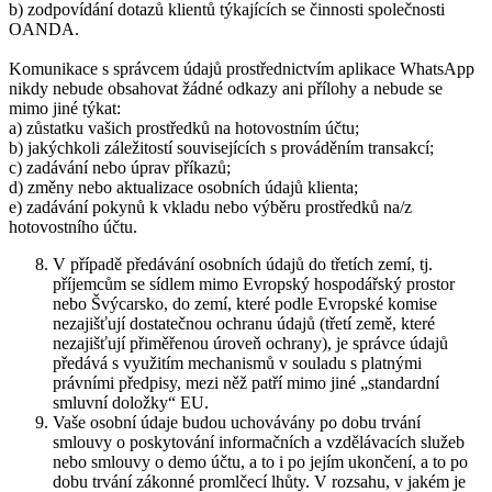
b) zodpovídání dotazů klientů týkajících se činnosti společnosti
OANDA.
Komunikace s správcem údajů prostřednictvím aplikace WhatsApp
nikdy nebude obsahovat žádné odkazy ani přílohy a nebude se
mimo jiné týkat:
a) zůstatku vašich prostředků na hotovostním účtu;
b) jakýchkoli záležitostí souvisejících s prováděním transakcí;
c) zadávání nebo úprav příkazů;
d) změny nebo aktualizace osobních údajů klienta;
e) zadávání pokynů k vkladu nebo výběru prostředků na/z
hotovostního účtu.
V případě předávání osobních údajů do třetích zemí, tj.
příjemcům se sídlem mimo Evropský hospodářský prostor
nebo Švýcarsko, do zemí, které podle Evropské komise
nezajišťují dostatečnou ochranu údajů (třetí země, které
nezajišťují přiměřenou úroveň ochrany), je správce údajů
předává s využitím mechanismů v souladu s platnými
právními předpisy, mezi něž patří mimo jiné „standardní
smluvní doložky“ EU.
Vaše osobní údaje budou uchovávány po dobu trvání
smlouvy o poskytování informačních a vzdělávacích služeb
nebo smlouvy o demo účtu, a to i po jejím ukončení, a to po
dobu trvání zákonné promlčecí lhůty. V rozsahu, v jakém je