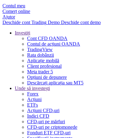
Contul meu
Comerț online
Ajutor
Deschide cont
Trading
Demo
Deschide cont demo
Investiți
Cont CFD OANDA
Contul de acțiuni OANDA
TradingView
Rata dobânzii
Aplicație mobilă
Client profesional
Meta trader 5
Opțiuni de depunere
Descărcați aplicația sau MT5
Unde să investești
Forex
Acțiuni
ETFs
Acțiuni CFD-uri
Indici CFD
CFD-uri pe mărfuri
CFD-uri pe criptomonede
Fonduri ETF CFD-uri