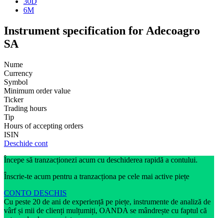
30D
6M
Instrument specification for Adecoagro
SA
Nume
Currency
Symbol
Minimum order value
Ticker
Trading hours
Tip
Hours of accepting orders
ISIN
Deschide cont
Începe să tranzacționezi acum cu deschiderea rapidă a contului.
Înscrie-te acum pentru a tranzacționa pe cele mai active piețe
CONTO DESCHIS
Cu peste 20 de ani de experiență pe piețe, instrumente de analiză de
vârf și mii de clienți mulțumiți, OANDA se mândrește cu faptul că