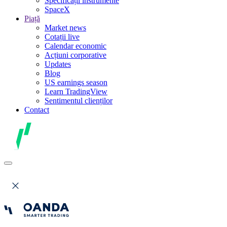
Specificații instrumente
SpaceX
Piață
Market news
Cotații live
Calendar economic
Acțiuni corporative
Updates
Blog
US earnings season
Learn TradingView
Sentimentul clienților
Contact