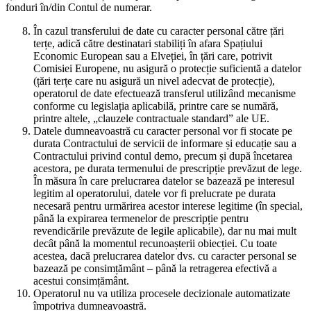
fonduri în/din Contul de numerar.
În cazul transferului de date cu caracter personal către țări
terțe, adică către destinatari stabiliți în afara Spațiului
Economic European sau a Elveției, în țări care, potrivit
Comisiei Europene, nu asigură o protecție suficientă a datelor
(țări terțe care nu asigură un nivel adecvat de protecție),
operatorul de date efectuează transferul utilizând mecanisme
conforme cu legislația aplicabilă, printre care se numără,
printre altele, „clauzele contractuale standard” ale UE.
Datele dumneavoastră cu caracter personal vor fi stocate pe
durata Contractului de servicii de informare și educație sau a
Contractului privind contul demo, precum și după încetarea
acestora, pe durata termenului de prescripție prevăzut de lege.
În măsura în care prelucrarea datelor se bazează pe interesul
legitim al operatorului, datele vor fi prelucrate pe durata
necesară pentru urmărirea acestor interese legitime (în special,
până la expirarea termenelor de prescripție pentru
revendicările prevăzute de legile aplicabile), dar nu mai mult
decât până la momentul recunoașterii obiecției. Cu toate
acestea, dacă prelucrarea datelor dvs. cu caracter personal se
bazează pe consimțământ – până la retragerea efectivă a
acestui consimțământ.
Operatorul nu va utiliza procesele decizionale automatizate
împotriva dumneavoastră.