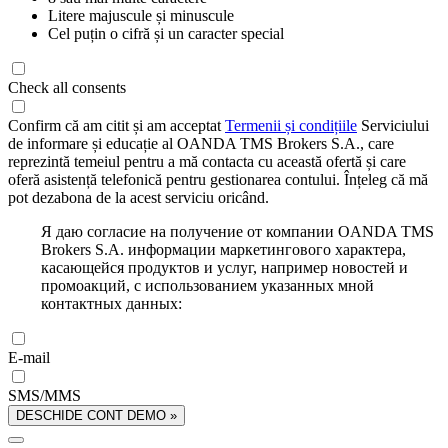
Litere majuscule și minuscule
Cel puțin o cifră și un caracter special
Check all consents
Confirm că am citit și am acceptat
Termenii și condițiile
Serviciului
de informare și educație al OANDA TMS Brokers S.A., care
reprezintă temeiul pentru a mă contacta cu această ofertă și care
oferă asistență telefonică pentru gestionarea contului. Înțeleg că mă
pot dezabona de la acest serviciu oricând.
Я даю согласие на получение от компании OANDA TMS
Brokers S.A. информации маркетингового характера,
касающейся продуктов и услуг, например новостей и
промоакций, с использованием указанных мной
контактных данных:
E-mail
SMS/MMS
DESCHIDE CONT DEMO »