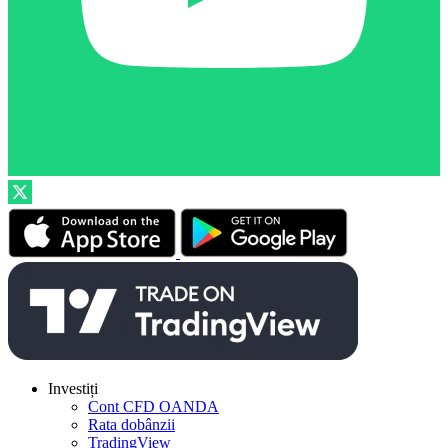
Investiți
Cont CFD OANDA
Rata dobânzii
TradingView