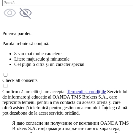
Puterea parolei:
Parola trebuie să conțină:
8 sau mai multe caractere
Litere majuscule și minuscule
Cel puțin o cifră și un caracter special
Check all consents
Confirm că am citit și am acceptat
Termenii și condițiile
Serviciului
de informare și educație al OANDA TMS Brokers S.A., care
reprezintă temeiul pentru a mă contacta cu această ofertă și care
oferă asistență telefonică pentru gestionarea contului. Înțeleg că mă
pot dezabona de la acest serviciu oricând.
Я даю согласие на получение от компании OANDA TMS
Brokers S.A. информации маркетингового характера,