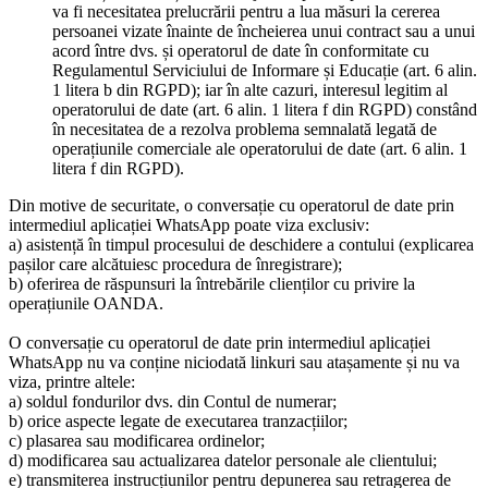
va fi necesitatea prelucrării pentru a lua măsuri la cererea
persoanei vizate înainte de încheierea unui contract sau a unui
acord între dvs. și operatorul de date în conformitate cu
Regulamentul Serviciului de Informare și Educație (art. 6 alin.
1 litera b din RGPD); iar în alte cazuri, interesul legitim al
operatorului de date (art. 6 alin. 1 litera f din RGPD) constând
în necesitatea de a rezolva problema semnalată legată de
operațiunile comerciale ale operatorului de date (art. 6 alin. 1
litera f din RGPD).
Din motive de securitate, o conversație cu operatorul de date prin
intermediul aplicației WhatsApp poate viza exclusiv:
a) asistență în timpul procesului de deschidere a contului (explicarea
pașilor care alcătuiesc procedura de înregistrare);
b) oferirea de răspunsuri la întrebările clienților cu privire la
operațiunile OANDA.
O conversație cu operatorul de date prin intermediul aplicației
WhatsApp nu va conține niciodată linkuri sau atașamente și nu va
viza, printre altele:
a) soldul fondurilor dvs. din Contul de numerar;
b) orice aspecte legate de executarea tranzacțiilor;
c) plasarea sau modificarea ordinelor;
d) modificarea sau actualizarea datelor personale ale clientului;
e) transmiterea instrucțiunilor pentru depunerea sau retragerea de