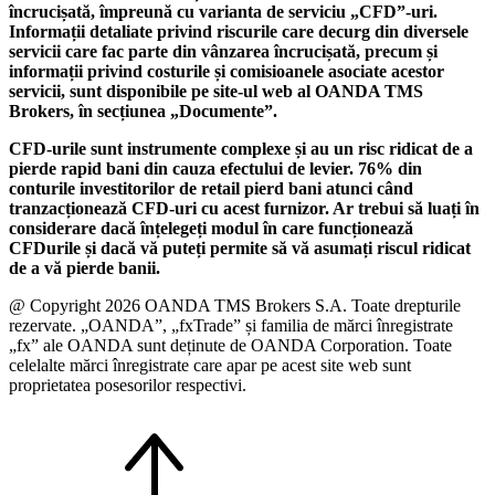
încrucișată, împreună cu varianta de serviciu „CFD”-uri.
Informații detaliate privind riscurile care decurg din diversele
servicii care fac parte din vânzarea încrucișată, precum și
informații privind costurile și comisioanele asociate acestor
servicii, sunt disponibile pe site-ul web al OANDA TMS
Brokers, în secțiunea „Documente”.
CFD-urile sunt instrumente complexe și au un risc ridicat de a
pierde rapid bani din cauza efectului de levier. 76% din
conturile investitorilor de retail pierd bani atunci când
tranzacționează CFD-uri cu acest furnizor. Ar trebui să luați în
considerare dacă înțelegeți modul în care funcționează
CFDurile și dacă vă puteți permite să vă asumați riscul ridicat
de a vă pierde banii.
@ Copyright 2026 OANDA TMS Brokers S.A. Toate drepturile
rezervate. „OANDA”, „fxTrade” și familia de mărci înregistrate
„fx” ale OANDA sunt deținute de OANDA Corporation. Toate
celelalte mărci înregistrate care apar pe acest site web sunt
proprietatea posesorilor respectivi.