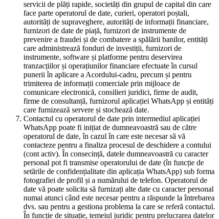
servicii de plăți rapide, societăți din grupul de capital din care
face parte operatorul de date, curieri, operatori poștali,
autorități de supraveghere, autorități de informații financiare,
furnizori de date de piață, furnizori de instrumente de
prevenire a fraudei și de combatere a spălării banilor, entități
care administrează fonduri de investiții, furnizori de
instrumente, software și platforme pentru deservirea
tranzacțiilor și operațiunilor financiare efectuate în cursul
punerii în aplicare a Acordului-cadru, precum și pentru
trimiterea de informații comerciale prin mijloace de
comunicare electronică, consilieri juridici, firme de audit,
firme de consultanță, furnizorul aplicației WhatsApp și entități
care furnizează servere și stochează date.
Contactul cu operatorul de date prin intermediul aplicației
WhatsApp poate fi inițiat de dumneavoastră sau de către
operatorul de date, în cazul în care este necesar să vă
contacteze pentru a finaliza procesul de deschidere a contului
(cont activ). În consecință, datele dumneavoastră cu caracter
personal pot fi transmise operatorului de date (în funcție de
setările de confidențialitate din aplicația WhatsApp) sub forma
fotografiei de profil și a numărului de telefon. Operatorul de
date vă poate solicita să furnizați alte date cu caracter personal
numai atunci când este necesar pentru a răspunde la întrebarea
dvs. sau pentru a gestiona problema la care se referă contactul.
În funcție de situație, temeiul juridic pentru prelucrarea datelor