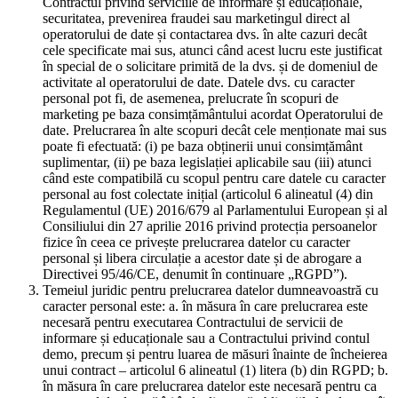
Contractul privind serviciile de informare și educaționale,
securitatea, prevenirea fraudei sau marketingul direct al
operatorului de date și contactarea dvs. în alte cazuri decât
cele specificate mai sus, atunci când acest lucru este justificat
în special de o solicitare primită de la dvs. și de domeniul de
activitate al operatorului de date. Datele dvs. cu caracter
personal pot fi, de asemenea, prelucrate în scopuri de
marketing pe baza consimțământului acordat Operatorului de
date. Prelucrarea în alte scopuri decât cele menționate mai sus
poate fi efectuată: (i) pe baza obținerii unui consimțământ
suplimentar, (ii) pe baza legislației aplicabile sau (iii) atunci
când este compatibilă cu scopul pentru care datele cu caracter
personal au fost colectate inițial (articolul 6 alineatul (4) din
Regulamentul (UE) 2016/679 al Parlamentului European și al
Consiliului din 27 aprilie 2016 privind protecția persoanelor
fizice în ceea ce privește prelucrarea datelor cu caracter
personal și libera circulație a acestor date și de abrogare a
Directivei 95/46/CE, denumit în continuare „RGPD”).
Temeiul juridic pentru prelucrarea datelor dumneavoastră cu
caracter personal este: a. în măsura în care prelucrarea este
necesară pentru executarea Contractului de servicii de
informare și educaționale sau a Contractului privind contul
demo, precum și pentru luarea de măsuri înainte de încheierea
unui contract – articolul 6 alineatul (1) litera (b) din RGPD; b.
în măsura în care prelucrarea datelor este necesară pentru ca