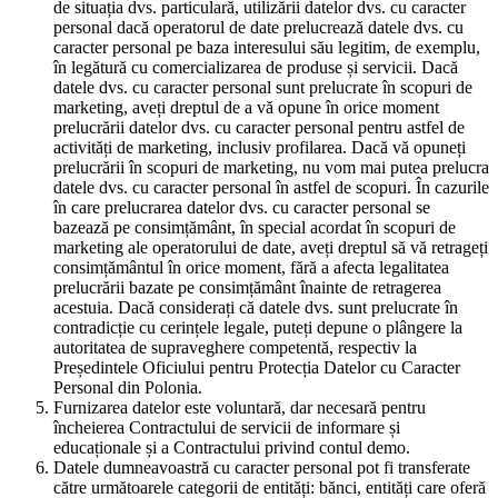
de situația dvs. particulară, utilizării datelor dvs. cu caracter
personal dacă operatorul de date prelucrează datele dvs. cu
caracter personal pe baza interesului său legitim, de exemplu,
în legătură cu comercializarea de produse și servicii. Dacă
datele dvs. cu caracter personal sunt prelucrate în scopuri de
marketing, aveți dreptul de a vă opune în orice moment
prelucrării datelor dvs. cu caracter personal pentru astfel de
activități de marketing, inclusiv profilarea. Dacă vă opuneți
prelucrării în scopuri de marketing, nu vom mai putea prelucra
datele dvs. cu caracter personal în astfel de scopuri. În cazurile
în care prelucrarea datelor dvs. cu caracter personal se
bazează pe consimțământ, în special acordat în scopuri de
marketing ale operatorului de date, aveți dreptul să vă retrageți
consimțământul în orice moment, fără a afecta legalitatea
prelucrării bazate pe consimțământ înainte de retragerea
acestuia. Dacă considerați că datele dvs. sunt prelucrate în
contradicție cu cerințele legale, puteți depune o plângere la
autoritatea de supraveghere competentă, respectiv la
Președintele Oficiului pentru Protecția Datelor cu Caracter
Personal din Polonia.
Furnizarea datelor este voluntară, dar necesară pentru
încheierea Contractului de servicii de informare și
educaționale și a Contractului privind contul demo.
Datele dumneavoastră cu caracter personal pot fi transferate
către următoarele categorii de entități: bănci, entități care oferă