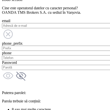
Cine este operatorul datelor cu caracter personal?
OANDA TMS Brokers S.A. cu sediul în Varșovia.
email
phone_prefix
phone
Password
Puterea parolei:
Parola trebuie să conțină:
8 sau mai multe caractere