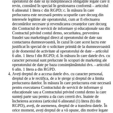
operatorul de date să își îndeplinească obligațiile legale care îi
revin, constând în special în gestionarea conformă – articolul
6 alineatul 1 litera c din RGPD; c. în măsura în care
prelucrarea este necesară pentru scopurile care decurg din
interesele legitime ale operatorului, cum ar fi efectuarea
decontărilor necesare și revendicarea creanțelor care decurg
din Contractul de servicii de informare și educaționale sau din
Contractul privind contul demo, securitatea, prevenirea
fraudei sau marketingul direct al operatorului de date sau
contactarea dumneavoastră, în cazul în care acest lucru este
justificat în special de o solicitare primită de la dumneavoastră
și de domeniul de activitate al operatorului de date – articolul
6 alin. 1 litera f din RGPD; d. în măsura în care datele dvs. cu
caracter personal sunt prelucrate în scopuri de marketing ale
operatorului de date pe baza consimțământului dvs. - articolul
6 alin. 1 litera a din RGPD.
Aveți dreptul de a accesa datele dvs. cu caracter personal,
dreptul de a le rectifica, de a le șterge și dreptul de a limita
prelucrarea datelor. În măsura în care prelucrarea este necesară
pentru executarea Contractului de servicii de informare și
educaționale sau a Contractului privind contul demo la care
sunteți parte sau pentru a da curs cererii dvs. înainte de
încheierea acestora (articolul 6 alineatul (1) litera (b) din
RGPD), aveți, de asemenea, dreptul de a transfera datele. În
orice moment, aveți dreptul de a vă opune, din motive legate