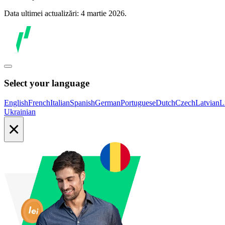
Data ultimei actualizări: 4 martie 2026.
Select your language
English
French
Italian
Spanish
German
Portuguese
Dutch
Czech
Latvian
L
Ukrainian
×