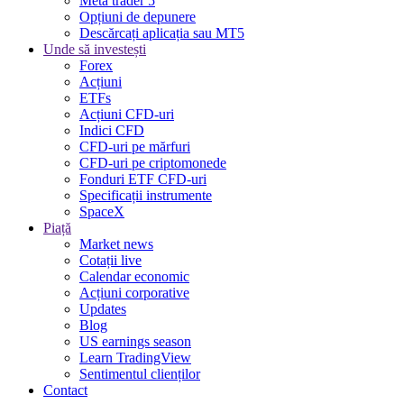
Meta trader 5
Opțiuni de depunere
Descărcați aplicația sau MT5
Unde să investești
Forex
Acțiuni
ETFs
Acțiuni CFD-uri
Indici CFD
CFD-uri pe mărfuri
CFD-uri pe criptomonede
Fonduri ETF CFD-uri
Specificații instrumente
SpaceX
Piață
Market news
Cotații live
Calendar economic
Acțiuni corporative
Updates
Blog
US earnings season
Learn TradingView
Sentimentul clienților
Contact