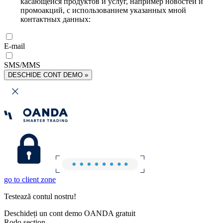
касающейся продуктов и услуг, например новостей и
промоакций, с использованием указанных мной
контактных данных:
E-mail
SMS/MMS
DESCHIDE CONT DEMO »
go to client zone
Testează contul nostru!
Deschideți un cont demo OANDA gratuit
Rodo section