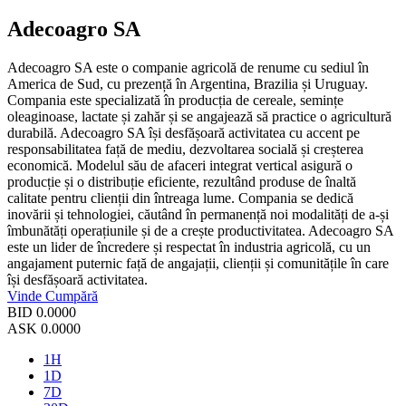
Adecoagro SA
Adecoagro SA este o companie agricolă de renume cu sediul în
America de Sud, cu prezență în Argentina, Brazilia și Uruguay.
Compania este specializată în producția de cereale, semințe
oleaginoase, lactate și zahăr și se angajează să practice o agricultură
durabilă. Adecoagro SA își desfășoară activitatea cu accent pe
responsabilitatea față de mediu, dezvoltarea socială și creșterea
economică. Modelul său de afaceri integrat vertical asigură o
producție și o distribuție eficiente, rezultând produse de înaltă
calitate pentru clienții din întreaga lume. Compania se dedică
inovării și tehnologiei, căutând în permanență noi modalități de a-și
îmbunătăți operațiunile și de a crește productivitatea. Adecoagro SA
este un lider de încredere și respectat în industria agricolă, cu un
angajament puternic față de angajații, clienții și comunitățile în care
își desfășoară activitatea.
Vinde
Cumpără
BID
0.0000
ASK
0.0000
1H
1D
7D