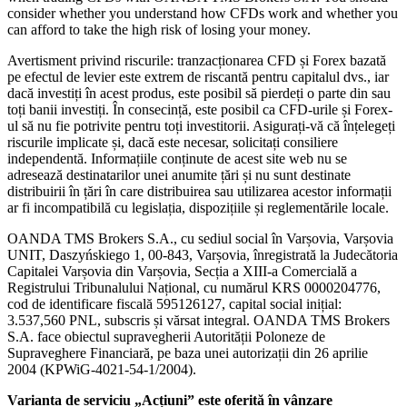
consider whether you understand how CFDs work and whether you
can afford to take the high risk of losing your money.
Avertisment privind riscurile: tranzacționarea CFD și Forex bazată
pe efectul de levier este extrem de riscantă pentru capitalul dvs., iar
dacă investiți în acest produs, este posibil să pierdeți o parte din sau
toți banii investiți. În consecință, este posibil ca CFD-urile și Forex-
ul să nu fie potrivite pentru toți investitorii. Asigurați-vă că înțelegeți
riscurile implicate și, dacă este necesar, solicitați consiliere
independentă. Informațiile conținute de acest site web nu se
adresează destinatarilor unei anumite țări și nu sunt destinate
distribuirii în țări în care distribuirea sau utilizarea acestor informații
ar fi incompatibilă cu legislația, dispozițiile și reglementările locale.
OANDA TMS Brokers S.A., cu sediul social în Varșovia, Varșovia
UNIT, Daszyńskiego 1, 00-843, Varșovia, înregistrată la Judecătoria
Capitalei Varșovia din Varșovia, Secția a XIII-a Comercială a
Registrului Tribunalului Național, cu numărul KRS 0000204776,
cod de identificare fiscală 595126127, capital social inițial:
3.537,560 PNL, subscris și vărsat integral. OANDA TMS Brokers
S.A. face obiectul supravegherii Autorității Poloneze de
Supraveghere Financiară, pe baza unei autorizații din 26 aprilie
2004 (KPWiG-4021-54-1/2004).
Varianta de serviciu „Acțiuni” este oferită în vânzare