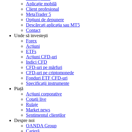
Aplicație mobilă
Client profesional
MetaTrader 5
Opțiuni de depunere
Descărcați aplicația sau MT5
Contact
Unde să investești
Forex
Acțiuni
ETFs
Acțiuni CFD-uri
Indici CFD
CFD-uri pe mărfuri
CFD-uri pe criptomonede
Fonduri ETF CFD-uri
Specificații instrumente
Piață
Acțiuni corporative
Cotații live
Rulaje
Market news
Sentimentul clienților
Despre noi
OANDA Group
Carieră