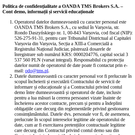
Politica de confidențialitate a OANDA TMS Brokers S.A. –
Cont demo, informații și servicii educaționale
Operatorul datelor dumneavoastră cu caracter personal este
OANDA TMS Brokers S.A., cu sediul în Varșovia, str.
Rondo Daszyńskiego nr. 1, 00-843 Varșovia, cod fiscal (NIP):
526-275-91-31, pentru care Tribunalul Districtual al Capitalei
Varșovia din Varșovia, Secția a XIII-a Comercială a
Registrului Național Judiciar, păstrează dosarele de
înregistrare sub numărul KRS: 0000204776, capital social 3
537 560 PLN (varsat integral). Responsabilul cu protecția
datelor numit de operatorul de date poate fi contactat prin e-
mail:
odo@tms.pl
.
Datele dumneavoastră cu caracter personal vor fi prelucrate în
scopul încheierii și executării Contractului de servicii de
informare și educaționale și a Contractului privind contul
demo între dumneavoastră și operatorul de date, inclusiv
pentru a lua măsuri la cererea persoanei vizate înainte de
încheierea acestor contracte, precum și pentru a îndeplini
obligațiile care decurg din reglementările privind gestionarea
consimțământului. Datele dvs. personale vor fi, de asemenea,
prelucrate în scopul intereselor legitime ale operatorului de
date, cum ar fi exercitarea pretențiilor contractuale legitime
care decurg din Contractul privind contul demo sau din