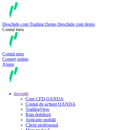
Deschide cont
Trading
Demo
Deschide cont demo
Contul meu
Contul meu
Comerț online
Ajutor
Investiți
Cont CFD OANDA
Contul de acțiuni OANDA
TradingView
Rata dobânzii
Aplicație mobilă
Client profesional