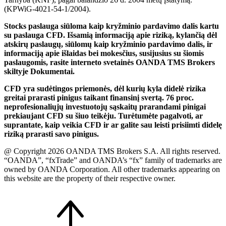
(KPWiG-4021-54-1/2004).
Stocks paslauga siūloma kaip kryžminio pardavimo dalis kartu
su paslauga CFD. Išsamią informaciją apie riziką, kylančią dėl
atskirų paslaugų, siūlomų kaip kryžminio pardavimo dalis, ir
informaciją apie išlaidas bei mokesčius, susijusius su šiomis
paslaugomis, rasite interneto svetainės OANDA TMS Brokers
skiltyje Dokumentai.
CFD yra sudėtingos priemonės, dėl kurių kyla didelė rizika
greitai prarasti pinigus taikant finansinį svertą. 76 proc.
neprofesionaliųjų investuotojų sąskaitų prarandami pinigai
prekiaujant CFD su šiuo teikėju. Turėtumėte pagalvoti, ar
suprantate, kaip veikia CFD ir ar galite sau leisti prisiimti didelę
riziką prarasti savo pinigus.
@ Copyright 2026 OANDA TMS Brokers S.A. All rights reserved.
“OANDA”, “fxTrade” and OANDA’s “fx” family of trademarks are
owned by OANDA Corporation. All other trademarks appearing on
this website are the property of their respective owner.