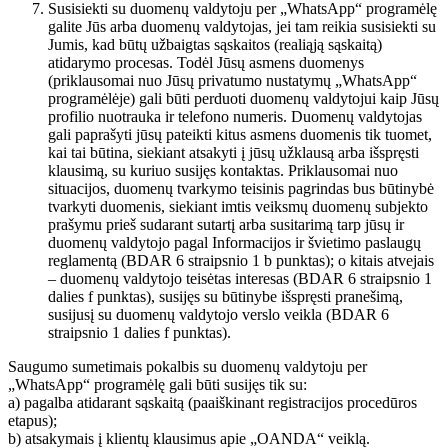
Susisiekti su duomenų valdytoju per „WhatsApp“ programėlę
galite Jūs arba duomenų valdytojas, jei tam reikia susisiekti su
Jumis, kad būtų užbaigtas sąskaitos (realiąją sąskaitą)
atidarymo procesas. Todėl Jūsų asmens duomenys
(priklausomai nuo Jūsų privatumo nustatymų „WhatsApp“
programėlėje) gali būti perduoti duomenų valdytojui kaip Jūsų
profilio nuotrauka ir telefono numeris. Duomenų valdytojas
gali paprašyti jūsų pateikti kitus asmens duomenis tik tuomet,
kai tai būtina, siekiant atsakyti į jūsų užklausą arba išspręsti
klausimą, su kuriuo susijęs kontaktas. Priklausomai nuo
situacijos, duomenų tvarkymo teisinis pagrindas bus būtinybė
tvarkyti duomenis, siekiant imtis veiksmų duomenų subjekto
prašymu prieš sudarant sutartį arba susitarimą tarp jūsų ir
duomenų valdytojo pagal Informacijos ir švietimo paslaugų
reglamentą (BDAR 6 straipsnio 1 b punktas); o kitais atvejais
– duomenų valdytojo teisėtas interesas (BDAR 6 straipsnio 1
dalies f punktas), susijęs su būtinybe išspręsti pranešimą,
susijusį su duomenų valdytojo verslo veikla (BDAR 6
straipsnio 1 dalies f punktas).
Saugumo sumetimais pokalbis su duomenų valdytoju per
„WhatsApp“ programėlę gali būti susijęs tik su:
a) pagalba atidarant sąskaitą (paaiškinant registracijos procedūros
etapus);
b) atsakymais į klientų klausimus apie „OANDA“ veiklą.