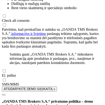
Didžiųjų ir mažųjų raidžių
Bent vieno skaitmenų ir specialiojo simbolio
Check all consents
Patvirtinu, kad perskaičiau ir sutinku su „OANDA TMS Brokers
S.A.”
informacijos ir švietimo
paslaugų teikimo sąlygomis, kurios
yra bendravimo su manimi dėl pasiūlymo ir telefoninės pagalbos
sąskaitos tvarkymo klausimais pagrindas. Suprantu, kad galiu bet
kada šios paslaugos atsisakyti.
Sutinku gauti „OANDA TMS Brokers S.A.” rinkodaros
informaciją apie produktus ir paslaugas, pvz., naujienas ir
akcijas, naudojant pateiktus kontaktinius duomenis:
El. paštas
SMS/MMS
ATSIDARYKITE DEMO SĄSKAITĄ »
„OANDA TMS Brokers S.A.“ privatumo politika – demo