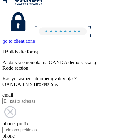
go to client zone
Užpildykite formą
Atidarykite nemokamą OANDA demo sąskaitą
Rodo section
Kas yra asmens duomenų valdytojas?
OANDA TMS Brokers S.A.
email
phone_prefix
phone