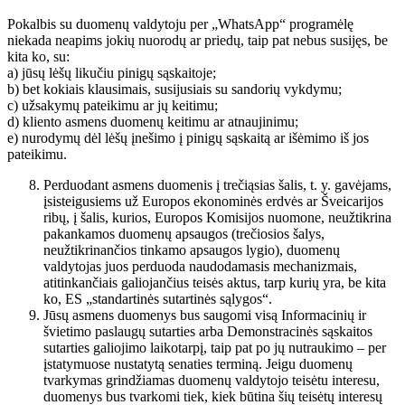
Pokalbis su duomenų valdytoju per „WhatsApp“ programėlę
niekada neapims jokių nuorodų ar priedų, taip pat nebus susijęs, be
kita ko, su:
a) jūsų lėšų likučiu pinigų sąskaitoje;
b) bet kokiais klausimais, susijusiais su sandorių vykdymu;
c) užsakymų pateikimu ar jų keitimu;
d) kliento asmens duomenų keitimu ar atnaujinimu;
e) nurodymų dėl lėšų įnešimo į pinigų sąskaitą ar išėmimo iš jos
pateikimu.
Perduodant asmens duomenis į trečiąsias šalis, t. y. gavėjams,
įsisteigusiems už Europos ekonominės erdvės ar Šveicarijos
ribų, į šalis, kurios, Europos Komisijos nuomone, neužtikrina
pakankamos duomenų apsaugos (trečiosios šalys,
neužtikrinančios tinkamo apsaugos lygio), duomenų
valdytojas juos perduoda naudodamasis mechanizmais,
atitinkančiais galiojančius teisės aktus, tarp kurių yra, be kita
ko, ES „standartinės sutartinės sąlygos“.
Jūsų asmens duomenys bus saugomi visą Informacinių ir
švietimo paslaugų sutarties arba Demonstracinės sąskaitos
sutarties galiojimo laikotarpį, taip pat po jų nutraukimo – per
įstatymuose nustatytą senaties terminą. Jeigu duomenų
tvarkymas grindžiamas duomenų valdytojo teisėtu interesu,
duomenys bus tvarkomi tiek, kiek būtina šių teisėtų interesų