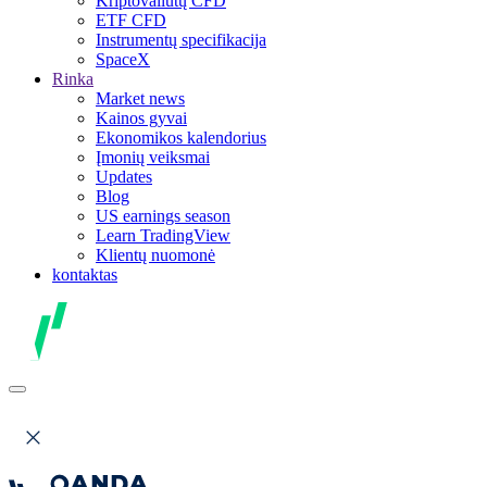
Kriptovaliutų CFD
ETF CFD
Instrumentų specifikacija
SpaceX
Rinka
Market news
Kainos gyvai
Ekonomikos kalendorius
Įmonių veiksmai
Updates
Blog
US earnings season
Learn TradingView
Klientų nuomonė
kontaktas