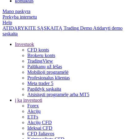
kontaktas
Mano paskyra
Prekyba internetu
Help
ATIDARYKITE SĄSKAITĄ
Trading
Demo
Atidaryti demo
sąskaitą
Investuok
CFD konts
Brokeru konts
TradingView
Palūkanų už lėšas
Mobilioji programėlė
Profesionalus klientas
Meta trader 5
Papildyk sąskaitą
Atsisiųsti programėlę arba MT5
į ką investuoti
Forex
Akcijų
ETFs
Akcijų CFD
Ideksai CFD
CFD žaliavos