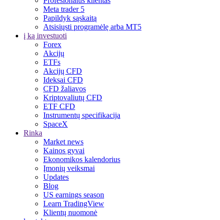
Profesionalus klientas
Meta trader 5
Papildyk sąskaitą
Atsisiųsti programėlę arba MT5
į ką investuoti
Forex
Akcijų
ETFs
Akcijų CFD
Ideksai CFD
CFD žaliavos
Kriptovaliutų CFD
ETF CFD
Instrumentų specifikacija
SpaceX
Rinka
Market news
Kainos gyvai
Ekonomikos kalendorius
Įmonių veiksmai
Updates
Blog
US earnings season
Learn TradingView
Klientų nuomonė