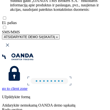
Sutinku gauti „OANDA TMS Brokers S.A.” rinkodaros
informaciją apie produktus ir paslaugas, pvz., naujienas ir
akcijas, naudojant pateiktus kontaktinius duomenis:
El. paštas
SMS/MMS
ATSIDARYKITE DEMO SĄSKAITĄ »
go to client zone
Užpildykite formą
Atidarykite nemokamą OANDA demo sąskaitą
Rodo section