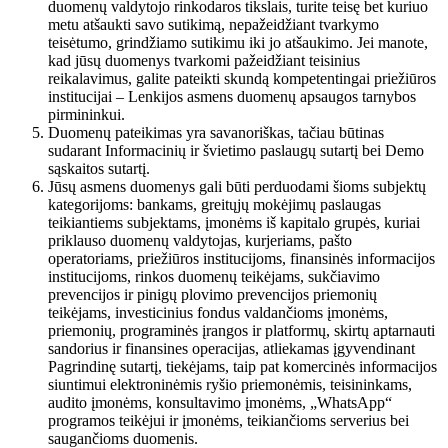
duomenų valdytojo rinkodaros tikslais, turite teisę bet kuriuo
metu atšaukti savo sutikimą, nepažeidžiant tvarkymo
teisėtumo, grindžiamo sutikimu iki jo atšaukimo. Jei manote,
kad jūsų duomenys tvarkomi pažeidžiant teisinius
reikalavimus, galite pateikti skundą kompetentingai priežiūros
institucijai – Lenkijos asmens duomenų apsaugos tarnybos
pirmininkui.
Duomenų pateikimas yra savanoriškas, tačiau būtinas
sudarant Informacinių ir švietimo paslaugų sutartį bei Demo
sąskaitos sutartį.
Jūsų asmens duomenys gali būti perduodami šioms subjektų
kategorijoms: bankams, greitųjų mokėjimų paslaugas
teikiantiems subjektams, įmonėms iš kapitalo grupės, kuriai
priklauso duomenų valdytojas, kurjeriams, pašto
operatoriams, priežiūros institucijoms, finansinės informacijos
institucijoms, rinkos duomenų teikėjams, sukčiavimo
prevencijos ir pinigų plovimo prevencijos priemonių
teikėjams, investicinius fondus valdančioms įmonėms,
priemonių, programinės įrangos ir platformų, skirtų aptarnauti
sandorius ir finansines operacijas, atliekamas įgyvendinant
Pagrindinę sutartį, tiekėjams, taip pat komercinės informacijos
siuntimui elektroninėmis ryšio priemonėmis, teisininkams,
audito įmonėms, konsultavimo įmonėms, „WhatsApp“
programos teikėjui ir įmonėms, teikiančioms serverius bei
saugančioms duomenis.