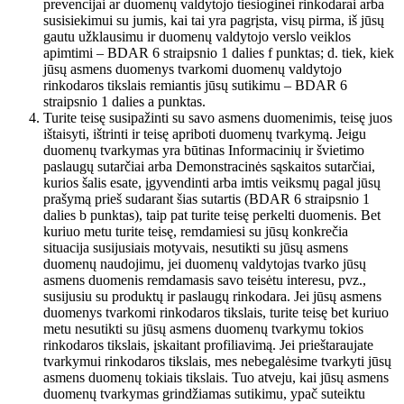
prevencijai ar duomenų valdytojo tiesioginei rinkodarai arba
susisiekimui su jumis, kai tai yra pagrįsta, visų pirma, iš jūsų
gautu užklausimu ir duomenų valdytojo verslo veiklos
apimtimi – BDAR 6 straipsnio 1 dalies f punktas; d. tiek, kiek
jūsų asmens duomenys tvarkomi duomenų valdytojo
rinkodaros tikslais remiantis jūsų sutikimu – BDAR 6
straipsnio 1 dalies a punktas.
Turite teisę susipažinti su savo asmens duomenimis, teisę juos
ištaisyti, ištrinti ir teisę apriboti duomenų tvarkymą. Jeigu
duomenų tvarkymas yra būtinas Informacinių ir švietimo
paslaugų sutarčiai arba Demonstracinės sąskaitos sutarčiai,
kurios šalis esate, įgyvendinti arba imtis veiksmų pagal jūsų
prašymą prieš sudarant šias sutartis (BDAR 6 straipsnio 1
dalies b punktas), taip pat turite teisę perkelti duomenis. Bet
kuriuo metu turite teisę, remdamiesi su jūsų konkrečia
situacija susijusiais motyvais, nesutikti su jūsų asmens
duomenų naudojimu, jei duomenų valdytojas tvarko jūsų
asmens duomenis remdamasis savo teisėtu interesu, pvz.,
susijusiu su produktų ir paslaugų rinkodara. Jei jūsų asmens
duomenys tvarkomi rinkodaros tikslais, turite teisę bet kuriuo
metu nesutikti su jūsų asmens duomenų tvarkymu tokios
rinkodaros tikslais, įskaitant profiliavimą. Jei prieštaraujate
tvarkymui rinkodaros tikslais, mes nebegalėsime tvarkyti jūsų
asmens duomenų tokiais tikslais. Tuo atveju, kai jūsų asmens
duomenų tvarkymas grindžiamas sutikimu, ypač suteiktu