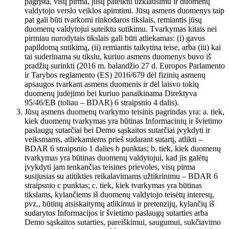
pagrįsta, visų pirma, jūsų pateiktu užklausimu ir duomenų
valdytojo verslo veiklos apimtimi. Jūsų asmens duomenys taip
pat gali būti tvarkomi rinkodaros tikslais, remiantis jūsų
duomenų valdytojui suteiktu sutikimu. Tvarkymas kitais nei
pirmiau nurodytais tikslais gali būti atliekamas: (i) gavus
papildomą sutikimą, (ii) remiantis taikytina teise, arba (iii) kai
tai suderinama su tikslu, kuriuo asmens duomenys buvo iš
pradžių surinkti (2016 m. balandžio 27 d. Europos Parlamento
ir Tarybos reglamento (ES) 2016/679 dėl fizinių asmenų
apsaugos tvarkant asmens duomenis ir dėl laisvo tokių
duomenų judėjimo bei kuriuo panaikinama Direktyva
95/46/EB (toliau – BDAR) 6 straipsnio 4 dalis).
Jūsų asmens duomenų tvarkymo teisinis pagrindas yra: a. tiek,
kiek duomenų tvarkymas yra būtinas Informacinių ir švietimo
paslaugų sutarčiai bei Demo sąskaitos sutarčiai įvykdyti ir
veiksmams, atliekamiems prieš sudarant sutartį, atlikti –
BDAR 6 straipsnio 1 dalies b punktas; b. tiek, kiek duomenų
tvarkymas yra būtinas duomenų valdytojui, kad jis galėtų
įvykdyti jam tenkančias teisines prievoles, visų pirma
susijusias su atitikties reikalavimams užtikrinimu – BDAR 6
straipsnio c punktas; c. tiek, kiek tvarkymas yra būtinas
tikslams, kylančiems iš duomenų valdytojo teisėtų interesų,
pvz., būtinų atsiskaitymų atlikimui ir pretenzijų, kylančių iš
sudarytos Informacijos ir švietimo paslaugų sutarties arba
Demo sąskaitos sutarties, pareiškimui, saugumui, sukčiavimo