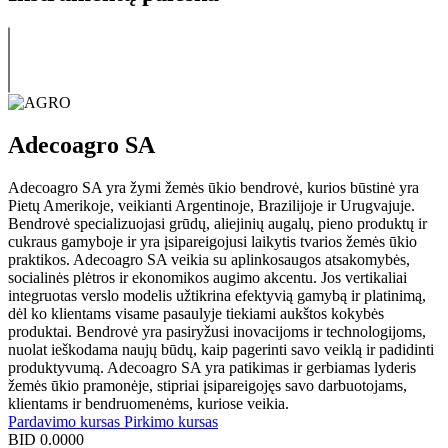
Adecoagro SA
Adecoagro SA yra žymi žemės ūkio bendrovė, kurios būstinė yra
Pietų Amerikoje, veikianti Argentinoje, Brazilijoje ir Urugvajuje.
Bendrovė specializuojasi grūdų, aliejinių augalų, pieno produktų ir
cukraus gamyboje ir yra įsipareigojusi laikytis tvarios žemės ūkio
praktikos. Adecoagro SA veikia su aplinkosaugos atsakomybės,
socialinės plėtros ir ekonomikos augimo akcentu. Jos vertikaliai
integruotas verslo modelis užtikrina efektyvią gamybą ir platinimą,
dėl ko klientams visame pasaulyje tiekiami aukštos kokybės
produktai. Bendrovė yra pasiryžusi inovacijoms ir technologijoms,
nuolat ieškodama naujų būdų, kaip pagerinti savo veiklą ir padidinti
produktyvumą. Adecoagro SA yra patikimas ir gerbiamas lyderis
žemės ūkio pramonėje, stipriai įsipareigojęs savo darbuotojams,
klientams ir bendruomenėms, kuriose veikia.
Pardavimo kursas
Pirkimo kursas
BID
0.0000