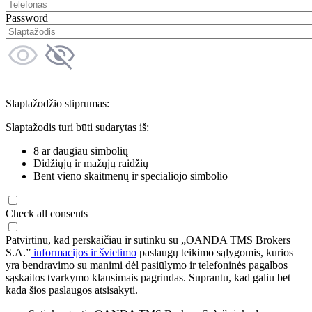
Password
Slaptažodžio stiprumas:
Slaptažodis turi būti sudarytas iš:
8 ar daugiau simbolių
Didžiųjų ir mažųjų raidžių
Bent vieno skaitmenų ir specialiojo simbolio
Check all consents
Patvirtinu, kad perskaičiau ir sutinku su „OANDA TMS Brokers
S.A.”
informacijos ir švietimo
paslaugų teikimo sąlygomis, kurios
yra bendravimo su manimi dėl pasiūlymo ir telefoninės pagalbos
sąskaitos tvarkymo klausimais pagrindas. Suprantu, kad galiu bet
kada šios paslaugos atsisakyti.