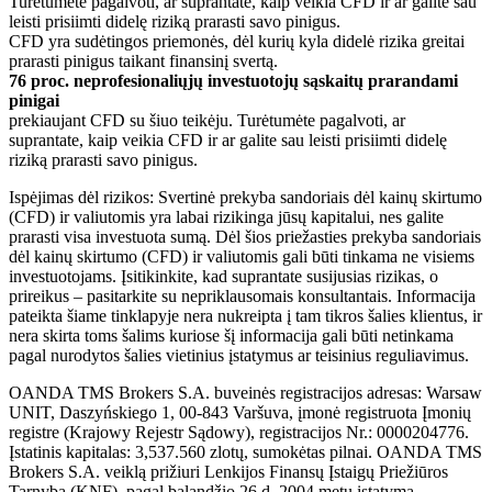
Turėtumėte pagalvoti, ar suprantate, kaip veikia CFD ir ar galite sau
leisti prisiimti didelę riziką prarasti savo pinigus.
CFD yra sudėtingos priemonės, dėl kurių kyla didelė rizika greitai
prarasti pinigus taikant finansinį svertą.
76 proc. neprofesionaliųjų investuotojų sąskaitų prarandami
pinigai
prekiaujant CFD su šiuo teikėju. Turėtumėte pagalvoti, ar
suprantate, kaip veikia CFD ir ar galite sau leisti prisiimti didelę
riziką prarasti savo pinigus.
Ispėjimas dėl rizikos: Svertinė prekyba sandoriais dėl kainų skirtumo
(CFD) ir valiutomis yra labai rizikinga jūsų kapitalui, nes galite
prarasti visa investuota sumą. Dėl šios priežasties prekyba sandoriais
dėl kainų skirtumo (CFD) ir valiutomis gali būti tinkama ne visiems
investuotojams. Įsitikinkite, kad suprantate susijusias rizikas, o
prireikus – pasitarkite su nepriklausomais konsultantais. Informacija
pateikta šiame tinklapyje nera nukreipta į tam tikros šalies klientus, ir
nera skirta toms šalims kuriose šį informacija gali būti netinkama
pagal nurodytos šalies vietinius įstatymus ar teisinius reguliavimus.
OANDA TMS Brokers S.A. buveinės registracijos adresas: Warsaw
UNIT, Daszyńskiego 1, 00-843 Varšuva, įmonė registruota Įmonių
registre (Krajowy Rejestr Sądowy), registracijos Nr.: 0000204776.
Įstatinis kapitalas: 3,537.560 zlotų, sumokėtas pilnai. OANDA TMS
Brokers S.A. veiklą prižiuri Lenkijos Finansų Įstaigų Priežiūros
Tarnyba (KNF), pagal balandžio 26 d. 2004 metų įstatymą.