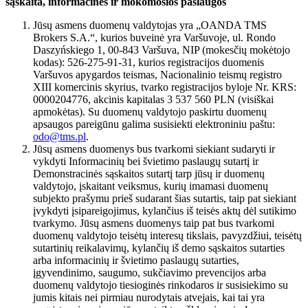
sąskaita, informacinės ir mokomosios paslaugos
Jūsų asmens duomenų valdytojas yra „OANDA TMS
Brokers S.A.“, kurios buveinė yra Varšuvoje, ul. Rondo
Daszyńskiego 1, 00-843 Varšuva, NIP (mokesčių mokėtojo
kodas): 526-275-91-31, kurios registracijos duomenis
Varšuvos apygardos teismas, Nacionalinio teismų registro
XIII komercinis skyrius, tvarko registracijos byloje Nr. KRS:
0000204776, akcinis kapitalas 3 537 560 PLN (visiškai
apmokėtas). Su duomenų valdytojo paskirtu duomenų
apsaugos pareigūnu galima susisiekti elektroniniu paštu:
odo@tms.pl
.
Jūsų asmens duomenys bus tvarkomi siekiant sudaryti ir
vykdyti Informacinių bei švietimo paslaugų sutartį ir
Demonstracinės sąskaitos sutartį tarp jūsų ir duomenų
valdytojo, įskaitant veiksmus, kurių imamasi duomenų
subjekto prašymu prieš sudarant šias sutartis, taip pat siekiant
įvykdyti įsipareigojimus, kylančius iš teisės aktų dėl sutikimo
tvarkymo. Jūsų asmens duomenys taip pat bus tvarkomi
duomenų valdytojo teisėtų interesų tikslais, pavyzdžiui, teisėtų
sutartinių reikalavimų, kylančių iš demo sąskaitos sutarties
arba informacinių ir švietimo paslaugų sutarties,
įgyvendinimo, saugumo, sukčiavimo prevencijos arba
duomenų valdytojo tiesioginės rinkodaros ir susisiekimo su
jumis kitais nei pirmiau nurodytais atvejais, kai tai yra