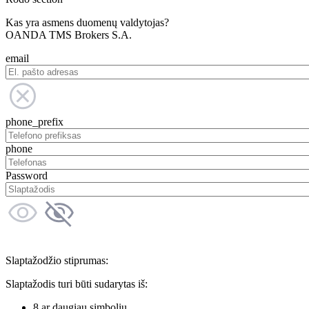
Kas yra asmens duomenų valdytojas?
OANDA TMS Brokers S.A.
email
phone_prefix
phone
Password
Slaptažodžio stiprumas:
Slaptažodis turi būti sudarytas iš:
8 ar daugiau simbolių