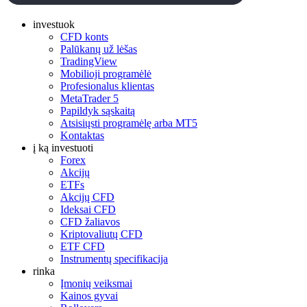
investuok
CFD konts
Palūkanų už lėšas
TradingView
Mobilioji programėlė
Profesionalus klientas
MetaTrader 5
Papildyk sąskaitą
Atsisiųsti programėlę arba MT5
Kontaktas
į ką investuoti
Forex
Akcijų
ETFs
Akcijų CFD
Ideksai CFD
CFD žaliavos
Kriptovaliutų CFD
ETF CFD
Instrumentų specifikacija
rinka
Įmonių veiksmai
Kainos gyvai