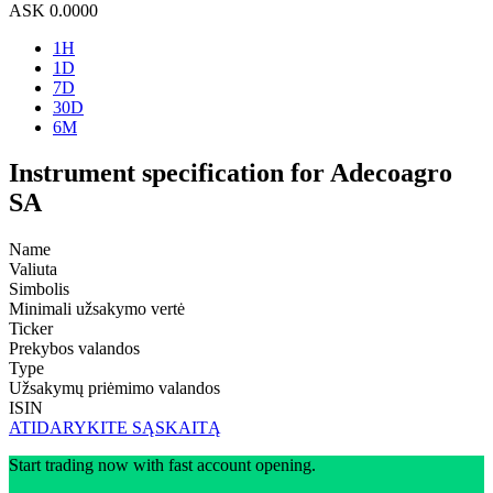
ASK
0.0000
1H
1D
7D
30D
6M
Instrument specification for Adecoagro
SA
Name
Valiuta
Simbolis
Minimali užsakymo vertė
Ticker
Prekybos valandos
Type
Užsakymų priėmimo valandos
ISIN
ATIDARYKITE SĄSKAITĄ
Start trading now with fast account opening.