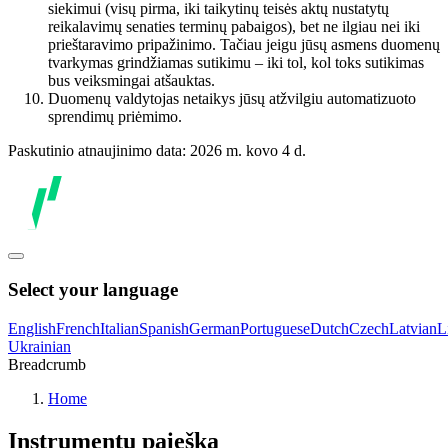
siekimui (visų pirma, iki taikytinų teisės aktų nustatytų
reikalavimų senaties terminų pabaigos), bet ne ilgiau nei iki
prieštaravimo pripažinimo. Tačiau jeigu jūsų asmens duomenų
tvarkymas grindžiamas sutikimu – iki tol, kol toks sutikimas
bus veiksmingai atšauktas.
Duomenų valdytojas netaikys jūsų atžvilgiu automatizuoto
sprendimų priėmimo.
Paskutinio atnaujinimo data: 2026 m. kovo 4 d.
Select your language
English
French
Italian
Spanish
German
Portuguese
Dutch
Czech
Latvian
L
Ukrainian
Breadcrumb
Home
Instrumentų paieška