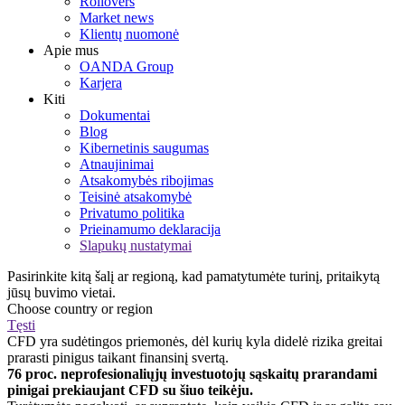
Rollovers
Market news
Klientų nuomonė
Apie mus
OANDA Group
Karjera
Kiti
Dokumentai
Blog
Kibernetinis saugumas
Atnaujinimai
Atsakomybės ribojimas
Teisinė atsakomybė
Privatumo politika
Prieinamumo deklaracija
Slapukų nustatymai
Pasirinkite kitą šalį ar regioną, kad pamatytumėte turinį, pritaikytą
jūsų buvimo vietai.
Choose country or region
Tęsti
CFD yra sudėtingos priemonės, dėl kurių kyla didelė rizika greitai
prarasti pinigus taikant finansinį svertą.
76 proc. neprofesionaliųjų investuotojų sąskaitų prarandami
pinigai prekiaujant CFD su šiuo teikėju.