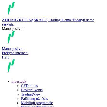
ATIDARYKITE SĄSKAITĄ
Trading
Demo
Atidaryti demo
sąskaitą
Mano paskyra
Mano paskyra
Prekyba internetu
Help
Investuok
CFD konts
Brokeru konts
TradingView
Palūkanų už lėšas
Mobilioji programėlė