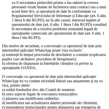
va fi necesitatea prelucrării pentru a lua măsuri la cererea
persoanei vizate înainte de încheierea unui contract sau a unui
acord între dvs. și operatorul de date în conformitate cu
Regulamentul Serviciului de Informare și Educație (art. 6 alin.
1 litera b din RGPD); iar în alte cazuri, interesul legitim al
operatorului de date (art. 6 alin. 1 litera f din RGPD) constând
în necesitatea de a rezolva problema semnalată legată de
operațiunile comerciale ale operatorului de date (art. 6 alin. 1
litera f din RGPD).
Din motive de securitate, o conversație cu operatorul de date prin
intermediul aplicației WhatsApp poate viza exclusiv:
a) asistență în timpul procesului de deschidere a contului (explicarea
pașilor care alcătuiesc procedura de înregistrare);
b) oferirea de răspunsuri la întrebările clienților cu privire la
operațiunile OANDA.
O conversație cu operatorul de date prin intermediul aplicației
WhatsApp nu va conține niciodată linkuri sau atașamente și nu va
viza, printre altele:
a) soldul fondurilor dvs. din Contul de numerar;
b) orice aspecte legate de executarea tranzacțiilor;
c) plasarea sau modificarea ordinelor;
d) modificarea sau actualizarea datelor personale ale clientului;
e) transmiterea instrucțiunilor pentru depunerea sau retragerea de