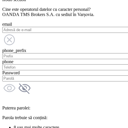
Cine este operatorul datelor cu caracter personal?
OANDA TMS Brokers S.A. cu sediul în Varșovia.
email
phone_prefix
phone
Password
Puterea parolei:
Parola trebuie să conțină:
8 sau mai multe caractere