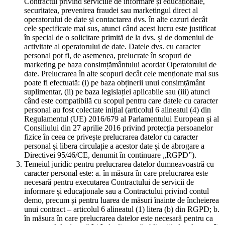
Contractul privind serviciile de informare și educaționale,
securitatea, prevenirea fraudei sau marketingul direct al
operatorului de date și contactarea dvs. în alte cazuri decât
cele specificate mai sus, atunci când acest lucru este justificat
în special de o solicitare primită de la dvs. și de domeniul de
activitate al operatorului de date. Datele dvs. cu caracter
personal pot fi, de asemenea, prelucrate în scopuri de
marketing pe baza consimțământului acordat Operatorului de
date. Prelucrarea în alte scopuri decât cele menționate mai sus
poate fi efectuată: (i) pe baza obținerii unui consimțământ
suplimentar, (ii) pe baza legislației aplicabile sau (iii) atunci
când este compatibilă cu scopul pentru care datele cu caracter
personal au fost colectate inițial (articolul 6 alineatul (4) din
Regulamentul (UE) 2016/679 al Parlamentului European și al
Consiliului din 27 aprilie 2016 privind protecția persoanelor
fizice în ceea ce privește prelucrarea datelor cu caracter
personal și libera circulație a acestor date și de abrogare a
Directivei 95/46/CE, denumit în continuare „RGPD”).
Temeiul juridic pentru prelucrarea datelor dumneavoastră cu
caracter personal este: a. în măsura în care prelucrarea este
necesară pentru executarea Contractului de servicii de
informare și educaționale sau a Contractului privind contul
demo, precum și pentru luarea de măsuri înainte de încheierea
unui contract – articolul 6 alineatul (1) litera (b) din RGPD; b.
în măsura în care prelucrarea datelor este necesară pentru ca