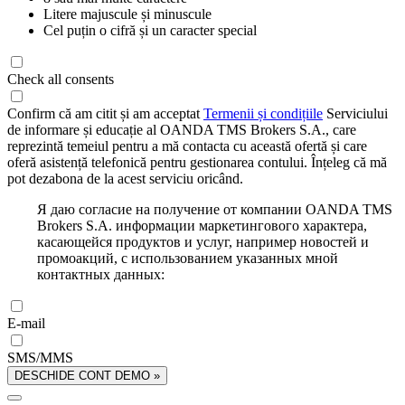
Litere majuscule și minuscule
Cel puțin o cifră și un caracter special
Check all consents
Confirm că am citit și am acceptat
Termenii și condițiile
Serviciului
de informare și educație al OANDA TMS Brokers S.A., care
reprezintă temeiul pentru a mă contacta cu această ofertă și care
oferă asistență telefonică pentru gestionarea contului. Înțeleg că mă
pot dezabona de la acest serviciu oricând.
Я даю согласие на получение от компании OANDA TMS
Brokers S.A. информации маркетингового характера,
касающейся продуктов и услуг, например новостей и
промоакций, с использованием указанных мной
контактных данных:
E-mail
SMS/MMS
DESCHIDE CONT DEMO »