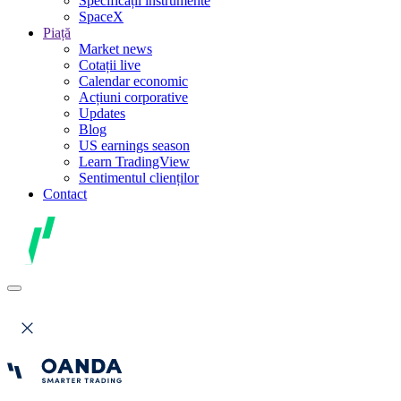
Specificații instrumente
SpaceX
Piață
Market news
Cotații live
Calendar economic
Acțiuni corporative
Updates
Blog
US earnings season
Learn TradingView
Sentimentul clienților
Contact