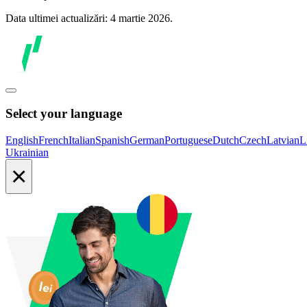
Data ultimei actualizări: 4 martie 2026.
Select your language
English
French
Italian
Spanish
German
Portuguese
Dutch
Czech
Latvian
L
Ukrainian
×