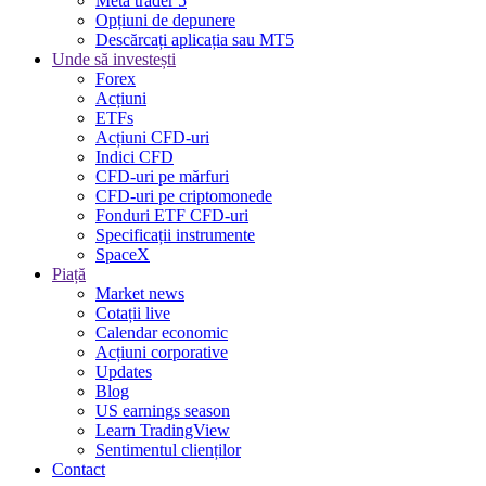
Meta trader 5
Opțiuni de depunere
Descărcați aplicația sau MT5
Unde să investești
Forex
Acțiuni
ETFs
Acțiuni CFD-uri
Indici CFD
CFD-uri pe mărfuri
CFD-uri pe criptomonede
Fonduri ETF CFD-uri
Specificații instrumente
SpaceX
Piață
Market news
Cotații live
Calendar economic
Acțiuni corporative
Updates
Blog
US earnings season
Learn TradingView
Sentimentul clienților
Contact