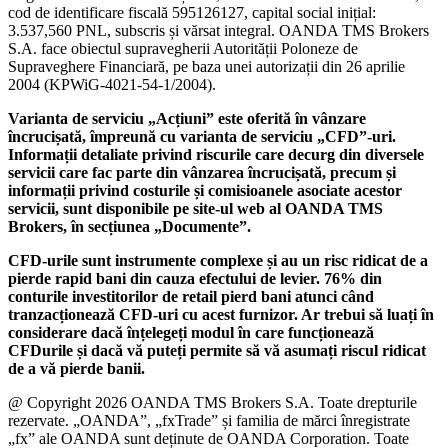
cod de identificare fiscală 595126127, capital social inițial:
3.537,560 PNL, subscris și vărsat integral. OANDA TMS Brokers
S.A. face obiectul supravegherii Autorității Poloneze de
Supraveghere Financiară, pe baza unei autorizații din 26 aprilie
2004 (KPWiG-4021-54-1/2004).
Varianta de serviciu „Acțiuni” este oferită în vânzare
încrucișată, împreună cu varianta de serviciu „CFD”-uri.
Informații detaliate privind riscurile care decurg din diversele
servicii care fac parte din vânzarea încrucișată, precum și
informații privind costurile și comisioanele asociate acestor
servicii, sunt disponibile pe site-ul web al OANDA TMS
Brokers, în secțiunea „Documente”.
CFD-urile sunt instrumente complexe și au un risc ridicat de a
pierde rapid bani din cauza efectului de levier. 76% din
conturile investitorilor de retail pierd bani atunci când
tranzacționează CFD-uri cu acest furnizor. Ar trebui să luați în
considerare dacă înțelegeți modul în care funcționează
CFDurile și dacă vă puteți permite să vă asumați riscul ridicat
de a vă pierde banii.
@ Copyright 2026 OANDA TMS Brokers S.A. Toate drepturile
rezervate. „OANDA”, „fxTrade” și familia de mărci înregistrate
„fx” ale OANDA sunt deținute de OANDA Corporation. Toate