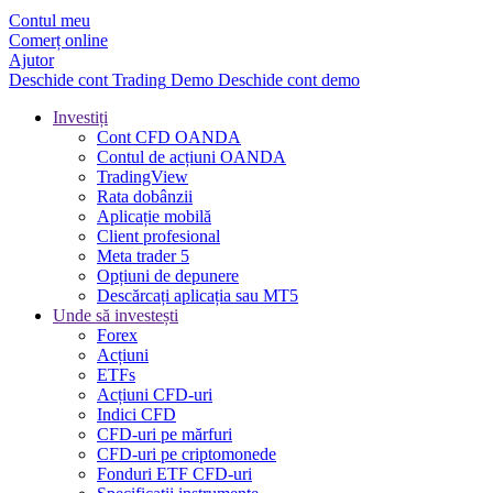
Contul meu
Comerț online
Ajutor
Deschide cont
Trading
Demo
Deschide cont demo
Investiți
Cont CFD OANDA
Contul de acțiuni OANDA
TradingView
Rata dobânzii
Aplicație mobilă
Client profesional
Meta trader 5
Opțiuni de depunere
Descărcați aplicația sau MT5
Unde să investești
Forex
Acțiuni
ETFs
Acțiuni CFD-uri
Indici CFD
CFD-uri pe mărfuri
CFD-uri pe criptomonede
Fonduri ETF CFD-uri