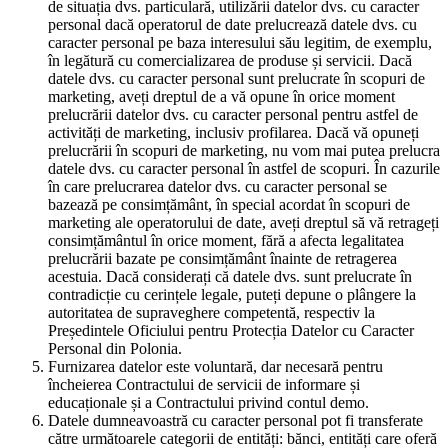
de situația dvs. particulară, utilizării datelor dvs. cu caracter
personal dacă operatorul de date prelucrează datele dvs. cu
caracter personal pe baza interesului său legitim, de exemplu,
în legătură cu comercializarea de produse și servicii. Dacă
datele dvs. cu caracter personal sunt prelucrate în scopuri de
marketing, aveți dreptul de a vă opune în orice moment
prelucrării datelor dvs. cu caracter personal pentru astfel de
activități de marketing, inclusiv profilarea. Dacă vă opuneți
prelucrării în scopuri de marketing, nu vom mai putea prelucra
datele dvs. cu caracter personal în astfel de scopuri. În cazurile
în care prelucrarea datelor dvs. cu caracter personal se
bazează pe consimțământ, în special acordat în scopuri de
marketing ale operatorului de date, aveți dreptul să vă retrageți
consimțământul în orice moment, fără a afecta legalitatea
prelucrării bazate pe consimțământ înainte de retragerea
acestuia. Dacă considerați că datele dvs. sunt prelucrate în
contradicție cu cerințele legale, puteți depune o plângere la
autoritatea de supraveghere competentă, respectiv la
Președintele Oficiului pentru Protecția Datelor cu Caracter
Personal din Polonia.
Furnizarea datelor este voluntară, dar necesară pentru
încheierea Contractului de servicii de informare și
educaționale și a Contractului privind contul demo.
Datele dumneavoastră cu caracter personal pot fi transferate
către următoarele categorii de entități: bănci, entități care oferă