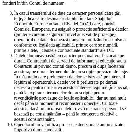
fonduri în/din Contul de numerar.
În cazul transferului de date cu caracter personal către țări
terțe, adică către destinatari stabiliți în afara Spațiului
Economic European sau a Elveției, în țări care, potrivit
Comisiei Europene, nu asigură o protecție suficientă a datelor
(țări terțe care nu asigură un nivel adecvat de protecție),
operatorul de date efectuează transferul utilizând mecanisme
conforme cu legislația aplicabilă, printre care se numără,
printre altele, „clauzele contractuale standard” ale UE.
Datele dumneavoastră cu caracter personal vor fi stocate pe
durata Contractului de servicii de informare și educație sau a
Contractului privind contul demo, precum și după încetarea
acestora, pe durata termenului de prescripție prevăzut de lege.
În măsura în care prelucrarea datelor se bazează pe interesul
legitim al operatorului, datele vor fi prelucrate pe durata
necesară pentru urmărirea acestor interese legitime (în special,
până la expirarea termenelor de prescripție pentru
revendicările prevăzute de legile aplicabile), dar nu mai mult
decât până la momentul recunoașterii obiecției. Cu toate
acestea, dacă prelucrarea datelor dvs. cu caracter personal se
bazează pe consimțământ – până la retragerea efectivă a
acestui consimțământ.
Operatorul nu va utiliza procesele decizionale automatizate
împotriva dumneavoastră.