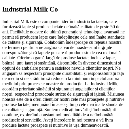
Industrial Milk Co
Industrial Milk este o companie lider în industria lactatelor, care
furnizează lapte și produse lactate de înaltă calitate de peste 50 de
ani. Facilitățile noastre de ultimă generație și tehnologia avansată ne
permit să producem lapte care îndeplinește cele mai înalte standarde
de calitate și siguranță. Colaborăm îndeaproape cu rețeaua noastră
de fermieri pentru a ne asigura că vacile noastre sunt îngrijite
corespunzător și că laptele pe care îl produc este de cea mai înaltă
calitate. Oferim o gamă largă de produse lactate, inclusiv lapte,
brânză, unt, iaurt și smântână, disponibile în diverse dimensiuni și
opțiuni de ambalare pentru a satisface nevoile clienților noștri. Ne
angajăm să respectăm principiile durabilității și responsabilității față
de mediu și ne străduim să reducem la minimum impactul asupra
mediului prin procesele noastre de producție. La Industrial Milk,
acordăm prioritate sănătății și siguranței angajaților și clienților
noștri, respectând protocoale stricte de siguranță și igienă. Misiunea
noastră este de a oferi clienților noștri cele mai proaspete și nutritive
produse lactate, menținând în același timp cele mai înalte standarde
de calitate și siguranță. Suntem dedicați inovării și îmbunătățirii
continue, explorând constant noi modalități de a ne îmbunătăți
produsele și serviciile. Aveți încredere în noi pentru a vă livra
produse lactate proaspete și nutritive la ușa dumneavoastră.