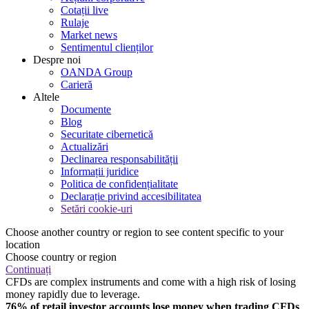
Cotații live
Rulaje
Market news
Sentimentul clienților
Despre noi
OANDA Group
Carieră
Altele
Documente
Blog
Securitate cibernetică
Actualizări
Declinarea responsabilității
Informații juridice
Politica de confidențialitate
Declarație privind accesibilitatea
Setări cookie-uri
Choose another country or region to see content specific to your
location
Choose country or region
Continuați
CFDs are complex instruments and come with a high risk of losing
money rapidly due to leverage.
76% of retail investor accounts lose money when trading CFDs