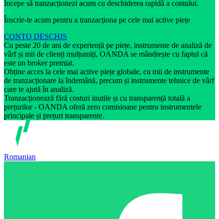
Începe să tranzacționezi acum cu deschiderea rapidă a contului.
Înscrie-te acum pentru a tranzacționa pe cele mai active piețe
CONTO DESCHIS
Cu peste 20 de ani de experiență pe piețe, instrumente de analiză de
vârf și mii de clienți mulțumiți, OANDA se mândrește cu faptul că
este un broker premiat.
Obține acces la cele mai active piețe globale, cu mii de instrumente
de tranzacționare la îndemână, precum și instrumente tehnice de vârf
care te ajută în analiză.
Tranzacționează fără costuri inutile și cu transparență totală a
prețurilor - OANDA oferă zero comisioane pentru instrumentele
principale și prețuri transparente.
Romanian