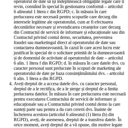
operatorul de date să își îndeplinească obligațiile legale care îi
revin, constând în special în gestionarea conformă – articolul
6 alineatul 1 litera c din RGPD; c. în măsura în care
prelucrarea este necesară pentru scopurile care decurg din
interesele legitime ale operatorului, cum ar fi efectuarea
decontărilor necesare și revendicarea creanțelor care decurg
din Contractul de servicii de informare și educaționale sau din
Contractul privind contul demo, securitatea, prevenirea
fraudei sau marketingul direct al operatorului de date sau
contactarea dumneavoastră, în cazul în care acest lucru este
justificat în special de o solicitare primită de la dumneavoastră
și de domeniul de activitate al operatorului de date – articolul
6 alin. 1 litera f din RGPD; d. în măsura în care datele dvs. cu
caracter personal sunt prelucrate în scopuri de marketing ale
operatorului de date pe baza consimțământului dvs. - articolul
6 alin. 1 litera a din RGPD.
Aveți dreptul de a accesa datele dvs. cu caracter personal,
dreptul de a le rectifica, de a le șterge și dreptul de a limita
prelucrarea datelor. În măsura în care prelucrarea este necesară
pentru executarea Contractului de servicii de informare și
educaționale sau a Contractului privind contul demo la care
sunteți parte sau pentru a da curs cererii dvs. înainte de
încheierea acestora (articolul 6 alineatul (1) litera (b) din
RGPD), aveți, de asemenea, dreptul de a transfera datele. În
orice moment, aveți dreptul de a vă opune, din motive legate