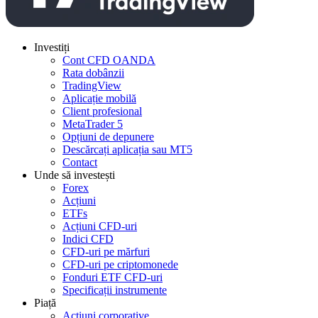
Investiți
Cont CFD OANDA
Rata dobânzii
TradingView
Aplicație mobilă
Client profesional
MetaTrader 5
Opțiuni de depunere
Descărcați aplicația sau MT5
Contact
Unde să investești
Forex
Acțiuni
ETFs
Acțiuni CFD-uri
Indici CFD
CFD-uri pe mărfuri
CFD-uri pe criptomonede
Fonduri ETF CFD-uri
Specificații instrumente
Piață
Acțiuni corporative