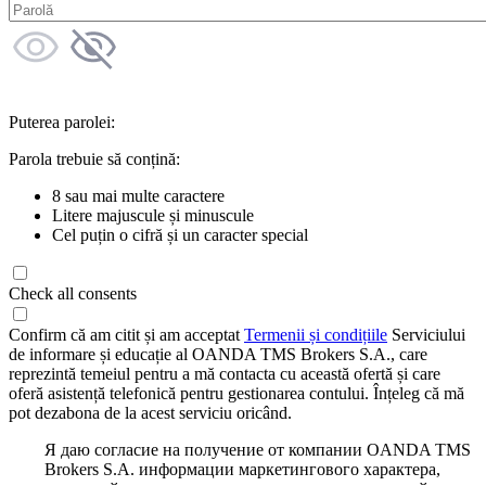
Puterea parolei:
Parola trebuie să conțină:
8 sau mai multe caractere
Litere majuscule și minuscule
Cel puțin o cifră și un caracter special
Check all consents
Confirm că am citit și am acceptat
Termenii și condițiile
Serviciului
de informare și educație al OANDA TMS Brokers S.A., care
reprezintă temeiul pentru a mă contacta cu această ofertă și care
oferă asistență telefonică pentru gestionarea contului. Înțeleg că mă
pot dezabona de la acest serviciu oricând.
Я даю согласие на получение от компании OANDA TMS
Brokers S.A. информации маркетингового характера,