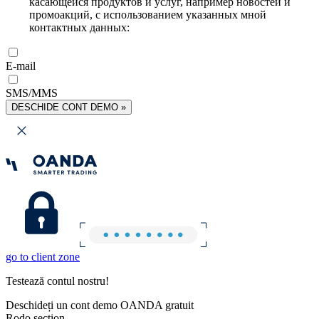
касающейся продуктов и услуг, например новостей и
промоакций, с использованием указанных мной
контактных данных:
E-mail
SMS/MMS
DESCHIDE CONT DEMO »
go to client zone
Testează contul nostru!
Deschideți un cont demo OANDA gratuit
Rodo section