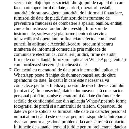
servicii de plăți rapide, societăți din grupul de capital din care
face parte operatorul de date, curieri, operatori poștali,
autorități de supraveghere, autorități de informații financiare,
furnizori de date de piață, furnizori de instrumente de
prevenire a fraudei și de combatere a spălării banilor, entități
care administrează fonduri de investiții, furnizori de
instrumente, software și platforme pentru deservirea
tranzacțiilor și operațiunilor financiare efectuate în cursul
punerii în aplicare a Acordului-cadru, precum și pentru
trimiterea de informații comerciale prin mijloace de
comunicare electronică, consilieri juridici, firme de audit,
firme de consultanță, furnizorul aplicației WhatsApp și entități
care furnizează servere și stochează date.
Contactul cu operatorul de date prin intermediul aplicației
WhatsApp poate fi inițiat de dumneavoastră sau de către
operatorul de date, în cazul în care este necesar să vă
contacteze pentru a finaliza procesul de deschidere a contului
(cont activ). În consecință, datele dumneavoastră cu caracter
personal pot fi transmise operatorului de date (în funcție de
setările de confidențialitate din aplicația WhatsApp) sub forma
fotografiei de profil și a numărului de telefon. Operatorul de
date vă poate solicita să furnizați alte date cu caracter personal
numai atunci când este necesar pentru a răspunde la întrebarea
dvs. sau pentru a gestiona problema la care se referă contactul.
În funcție de situație, temeiul juridic pentru prelucrarea datelor