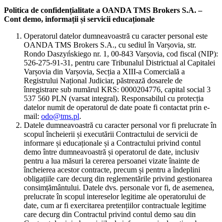
Politica de confidențialitate a OANDA TMS Brokers S.A. –
Cont demo, informații și servicii educaționale
Operatorul datelor dumneavoastră cu caracter personal este
OANDA TMS Brokers S.A., cu sediul în Varșovia, str.
Rondo Daszyńskiego nr. 1, 00-843 Varșovia, cod fiscal (NIP):
526-275-91-31, pentru care Tribunalul Districtual al Capitalei
Varșovia din Varșovia, Secția a XIII-a Comercială a
Registrului Național Judiciar, păstrează dosarele de
înregistrare sub numărul KRS: 0000204776, capital social 3
537 560 PLN (varsat integral). Responsabilul cu protecția
datelor numit de operatorul de date poate fi contactat prin e-
mail:
odo@tms.pl
.
Datele dumneavoastră cu caracter personal vor fi prelucrate în
scopul încheierii și executării Contractului de servicii de
informare și educaționale și a Contractului privind contul
demo între dumneavoastră și operatorul de date, inclusiv
pentru a lua măsuri la cererea persoanei vizate înainte de
încheierea acestor contracte, precum și pentru a îndeplini
obligațiile care decurg din reglementările privind gestionarea
consimțământului. Datele dvs. personale vor fi, de asemenea,
prelucrate în scopul intereselor legitime ale operatorului de
date, cum ar fi exercitarea pretențiilor contractuale legitime
care decurg din Contractul privind contul demo sau din