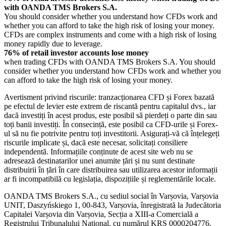
with OANDA TMS Brokers S.A.
You should consider whether you understand how CFDs work and
whether you can afford to take the high risk of losing your money.
CFDs are complex instruments and come with a high risk of losing
money rapidly due to leverage.
76% of retail investor accounts lose money
when trading CFDs with OANDA TMS Brokers S.A. You should
consider whether you understand how CFDs work and whether you
can afford to take the high risk of losing your money.
Avertisment privind riscurile: tranzacționarea CFD și Forex bazată
pe efectul de levier este extrem de riscantă pentru capitalul dvs., iar
dacă investiți în acest produs, este posibil să pierdeți o parte din sau
toți banii investiți. În consecință, este posibil ca CFD-urile și Forex-
ul să nu fie potrivite pentru toți investitorii. Asigurați-vă că înțelegeți
riscurile implicate și, dacă este necesar, solicitați consiliere
independentă. Informațiile conținute de acest site web nu se
adresează destinatarilor unei anumite țări și nu sunt destinate
distribuirii în țări în care distribuirea sau utilizarea acestor informații
ar fi incompatibilă cu legislația, dispozițiile și reglementările locale.
OANDA TMS Brokers S.A., cu sediul social în Varșovia, Varșovia
UNIT, Daszyńskiego 1, 00-843, Varșovia, înregistrată la Judecătoria
Capitalei Varșovia din Varșovia, Secția a XIII-a Comercială a
Registrului Tribunalului Național, cu numărul KRS 0000204776,