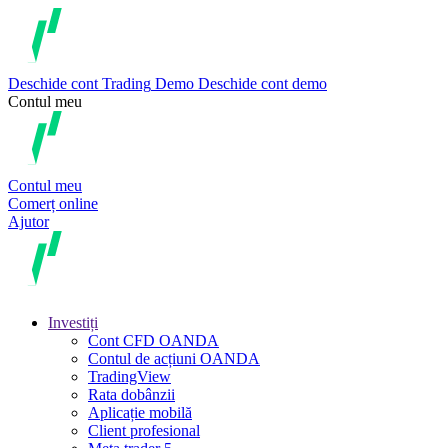
Deschide cont
Trading
Demo
Deschide cont demo
Contul meu
Contul meu
Comerț online
Ajutor
Investiți
Cont CFD OANDA
Contul de acțiuni OANDA
TradingView
Rata dobânzii
Aplicație mobilă
Client profesional