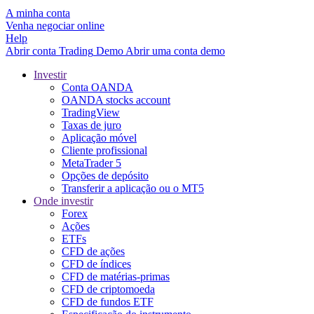
A minha conta
Venha negociar online
Help
Abrir conta
Trading
Demo
Abrir uma conta demo
Investir
Conta OANDA
OANDA stocks account
TradingView
Taxas de juro
Aplicação móvel
Cliente profissional
MetaTrader 5
Opções de depósito
Transferir a aplicação ou o MT5
Onde investir
Forex
Ações
ETFs
CFD de ações
CFD de índices
CFD de matérias-primas
CFD de criptomoeda
CFD de fundos ETF