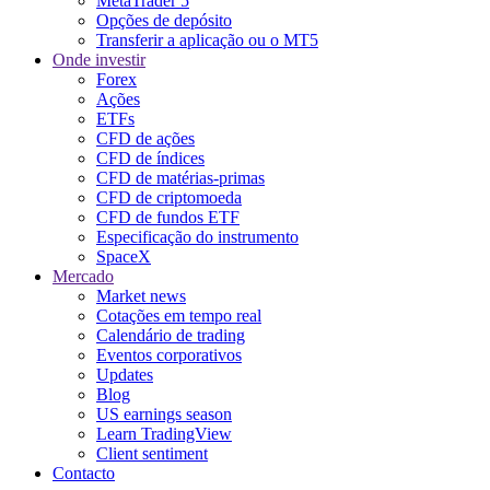
MetaTrader 5
Opções de depósito
Transferir a aplicação ou o MT5
Onde investir
Forex
Ações
ETFs
CFD de ações
CFD de índices
CFD de matérias-primas
CFD de criptomoeda
CFD de fundos ETF
Especificação do instrumento
SpaceX
Mercado
Market news
Cotações em tempo real
Calendário de trading
Eventos corporativos
Updates
Blog
US earnings season
Learn TradingView
Client sentiment
Contacto