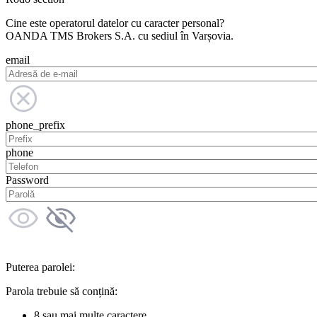
Cine este operatorul datelor cu caracter personal?
OANDA TMS Brokers S.A. cu sediul în Varșovia.
email
phone_prefix
phone
Password
Puterea parolei:
Parola trebuie să conțină:
8 sau mai multe caractere