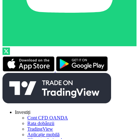
Investiți
Cont CFD OANDA
Rata dobânzii
TradingView
Aplicație mobilă