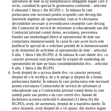
operatorul de date să își îndeplinească obligațiile legale care îi
revin, constând în special în gestionarea conformă – articolul
6 alineatul 1 litera c din RGPD; c. în măsura în care
prelucrarea este necesară pentru scopurile care decurg din
interesele legitime ale operatorului, cum ar fi efectuarea
decontărilor necesare și revendicarea creanțelor care decurg
din Contractul de servicii de informare și educaționale sau din
Contractul privind contul demo, securitatea, prevenirea
fraudei sau marketingul direct al operatorului de date sau
contactarea dumneavoastră, în cazul în care acest lucru este
justificat în special de o solicitare primită de la dumneavoastră
și de domeniul de activitate al operatorului de date – articolul
6 alin. 1 litera f din RGPD; d. în măsura în care datele dvs. cu
caracter personal sunt prelucrate în scopuri de marketing ale
operatorului de date pe baza consimțământului dvs. - articolul
6 alin. 1 litera a din RGPD.
Aveți dreptul de a accesa datele dvs. cu caracter personal,
dreptul de a le rectifica, de a le șterge și dreptul de a limita
prelucrarea datelor. În măsura în care prelucrarea este necesară
pentru executarea Contractului de servicii de informare și
educaționale sau a Contractului privind contul demo la care
sunteți parte sau pentru a da curs cererii dvs. înainte de
încheierea acestora (articolul 6 alineatul (1) litera (b) din
RGPD), aveți, de asemenea, dreptul de a transfera datele. În
orice moment, aveți dreptul de a vă opune, din motive legate