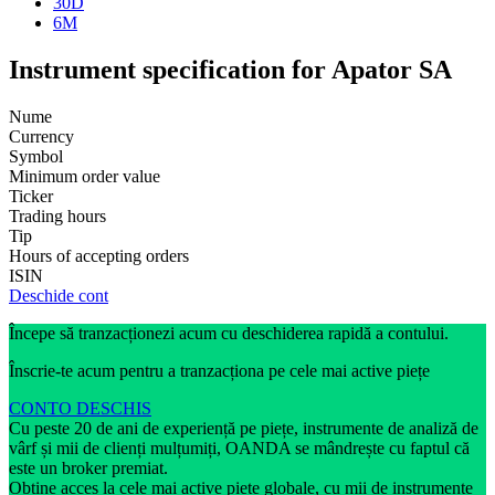
30D
6M
Instrument specification for Apator SA
Nume
Currency
Symbol
Minimum order value
Ticker
Trading hours
Tip
Hours of accepting orders
ISIN
Deschide cont
Începe să tranzacționezi acum cu deschiderea rapidă a contului.
Înscrie-te acum pentru a tranzacționa pe cele mai active piețe
CONTO DESCHIS
Cu peste 20 de ani de experiență pe piețe, instrumente de analiză de
vârf și mii de clienți mulțumiți, OANDA se mândrește cu faptul că
este un broker premiat.
Obține acces la cele mai active piețe globale, cu mii de instrumente