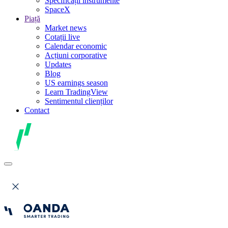
Specificații instrumente
SpaceX
Piață
Market news
Cotații live
Calendar economic
Acțiuni corporative
Updates
Blog
US earnings season
Learn TradingView
Sentimentul clienților
Contact