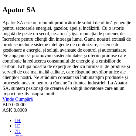
Apator SA
Apator SA este un renumit producător de soluții de ultimă generație
pentru sectoarele energiei, gazelor, apei și încălzirii. Cu o istorie
bogată de peste un secol, ne-am câștigat reputația de partener de
încredere pentru clienții din întreaga lume. Gama noastră extinsă de
produse include sisteme inteligente de contorizare, sisteme de
gestionare a energiei și soluții avansate de control și automatizare.
Ne angajăm să promovăm sustenabilitatea și oferim produse care
contribuie la reducerea consumului de energie și a emisiilor de
carbon. Echipa noastră de experți se dedică furnizării de produse și
servicii de cea mai înaltă calitate, care răspund nevoilor unice ale
clienților noștri. Ne străduim constant să îmbunătățim produsele și
procesele noastre pentru a rămâne în fruntea industriei. La Apator
SA, suntem pasionați de crearea de soluții inovatoare care au un
impact pozitiv asupra lumii.
Vinde
Cumpără
BID
0.0000
ASK
0.0000
1H
1D
7D