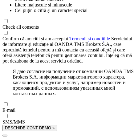
Litere majuscule și minuscule
Cel puțin o cifră și un caracter special
Check all consents
Confirm că am citit și am acceptat
Termenii și condițiile
Serviciului
de informare și educație al OANDA TMS Brokers S.A., care
reprezintă temeiul pentru a mă contacta cu această ofertă și care
oferă asistență telefonică pentru gestionarea contului. Înțeleg că mă
pot dezabona de la acest serviciu oricând.
Я даю согласие на получение от компании OANDA TMS
Brokers S.A. информации маркетингового характера,
касающейся продуктов и услуг, например новостей и
промоакций, с использованием указанных мной
контактных данных:
E-mail
SMS/MMS
DESCHIDE CONT DEMO »