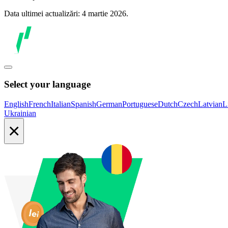
Data ultimei actualizări: 4 martie 2026.
Select your language
English
French
Italian
Spanish
German
Portuguese
Dutch
Czech
Latvian
L
Ukrainian
×