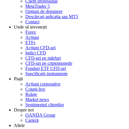
Client profesional
MetaTrader 5
Opțiuni de depunere
Descărcați aplicația sau MT5
Contact
Unde să investești
Forex
Acțiuni
ETFs
Acțiuni CFD-uri
Indici CFD
CFD-uri pe mărfuri
CFD-uri pe criptomonede
Fonduri ETF CFD-uri
Specificații instrumente
Piață
Acțiuni corporative
Cotații live
Rulaje
Market news
Sentimentul clienților
Despre noi
OANDA Group
Carieră
Altele