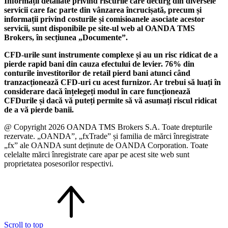
Informații detaliate privind riscurile care decurg din diversele
servicii care fac parte din vânzarea încrucișată, precum și
informații privind costurile și comisioanele asociate acestor
servicii, sunt disponibile pe site-ul web al OANDA TMS
Brokers, în secțiunea „Documente”.
CFD-urile sunt instrumente complexe și au un risc ridicat de a
pierde rapid bani din cauza efectului de levier. 76% din
conturile investitorilor de retail pierd bani atunci când
tranzacționează CFD-uri cu acest furnizor. Ar trebui să luați în
considerare dacă înțelegeți modul în care funcționează
CFDurile și dacă vă puteți permite să vă asumați riscul ridicat
de a vă pierde banii.
@ Copyright 2026 OANDA TMS Brokers S.A. Toate drepturile
rezervate. „OANDA”, „fxTrade” și familia de mărci înregistrate
„fx” ale OANDA sunt deținute de OANDA Corporation. Toate
celelalte mărci înregistrate care apar pe acest site web sunt
proprietatea posesorilor respectivi.
Scroll to top