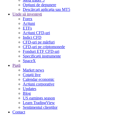
Meta trader 5
Opțiuni de depunere
Descărcați aplicația sau MT5
Unde să investești
Forex
Acțiuni
ETFs
Acțiuni CFD-uri
Indici CFD
CFD-uri pe mărfuri
CFD-uri pe criptomonede
Fonduri ETF CFD-uri
Specificații instrumente
SpaceX
Piață
Market news
Cotații live
Calendar economic
Acțiuni corporative
Updates
Blog
US earnings season
Learn TradingView
Sentimentul clienților
Contact