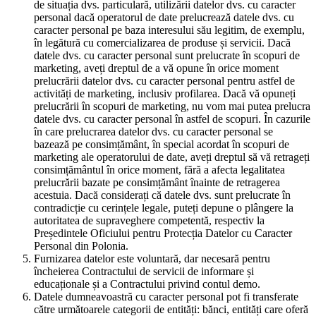
de situația dvs. particulară, utilizării datelor dvs. cu caracter
personal dacă operatorul de date prelucrează datele dvs. cu
caracter personal pe baza interesului său legitim, de exemplu,
în legătură cu comercializarea de produse și servicii. Dacă
datele dvs. cu caracter personal sunt prelucrate în scopuri de
marketing, aveți dreptul de a vă opune în orice moment
prelucrării datelor dvs. cu caracter personal pentru astfel de
activități de marketing, inclusiv profilarea. Dacă vă opuneți
prelucrării în scopuri de marketing, nu vom mai putea prelucra
datele dvs. cu caracter personal în astfel de scopuri. În cazurile
în care prelucrarea datelor dvs. cu caracter personal se
bazează pe consimțământ, în special acordat în scopuri de
marketing ale operatorului de date, aveți dreptul să vă retrageți
consimțământul în orice moment, fără a afecta legalitatea
prelucrării bazate pe consimțământ înainte de retragerea
acestuia. Dacă considerați că datele dvs. sunt prelucrate în
contradicție cu cerințele legale, puteți depune o plângere la
autoritatea de supraveghere competentă, respectiv la
Președintele Oficiului pentru Protecția Datelor cu Caracter
Personal din Polonia.
Furnizarea datelor este voluntară, dar necesară pentru
încheierea Contractului de servicii de informare și
educaționale și a Contractului privind contul demo.
Datele dumneavoastră cu caracter personal pot fi transferate
către următoarele categorii de entități: bănci, entități care oferă