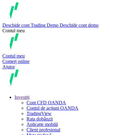
Deschide cont
Trading
Demo
Deschide cont demo
Contul meu
Contul meu
Comerț online
Ajutor
Investiți
Cont CFD OANDA
Contul de acțiuni OANDA
TradingView
Rata dobânzii
Aplicație mobilă
Client profesional