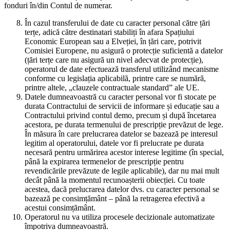
fonduri în/din Contul de numerar.
În cazul transferului de date cu caracter personal către țări
terțe, adică către destinatari stabiliți în afara Spațiului
Economic European sau a Elveției, în țări care, potrivit
Comisiei Europene, nu asigură o protecție suficientă a datelor
(țări terțe care nu asigură un nivel adecvat de protecție),
operatorul de date efectuează transferul utilizând mecanisme
conforme cu legislația aplicabilă, printre care se numără,
printre altele, „clauzele contractuale standard” ale UE.
Datele dumneavoastră cu caracter personal vor fi stocate pe
durata Contractului de servicii de informare și educație sau a
Contractului privind contul demo, precum și după încetarea
acestora, pe durata termenului de prescripție prevăzut de lege.
În măsura în care prelucrarea datelor se bazează pe interesul
legitim al operatorului, datele vor fi prelucrate pe durata
necesară pentru urmărirea acestor interese legitime (în special,
până la expirarea termenelor de prescripție pentru
revendicările prevăzute de legile aplicabile), dar nu mai mult
decât până la momentul recunoașterii obiecției. Cu toate
acestea, dacă prelucrarea datelor dvs. cu caracter personal se
bazează pe consimțământ – până la retragerea efectivă a
acestui consimțământ.
Operatorul nu va utiliza procesele decizionale automatizate
împotriva dumneavoastră.