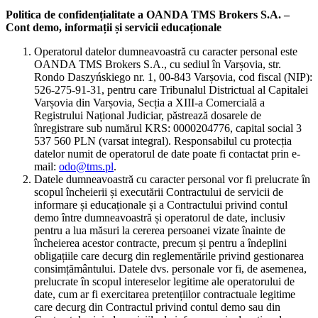
Politica de confidențialitate a OANDA TMS Brokers S.A. –
Cont demo, informații și servicii educaționale
Operatorul datelor dumneavoastră cu caracter personal este
OANDA TMS Brokers S.A., cu sediul în Varșovia, str.
Rondo Daszyńskiego nr. 1, 00-843 Varșovia, cod fiscal (NIP):
526-275-91-31, pentru care Tribunalul Districtual al Capitalei
Varșovia din Varșovia, Secția a XIII-a Comercială a
Registrului Național Judiciar, păstrează dosarele de
înregistrare sub numărul KRS: 0000204776, capital social 3
537 560 PLN (varsat integral). Responsabilul cu protecția
datelor numit de operatorul de date poate fi contactat prin e-
mail:
odo@tms.pl
.
Datele dumneavoastră cu caracter personal vor fi prelucrate în
scopul încheierii și executării Contractului de servicii de
informare și educaționale și a Contractului privind contul
demo între dumneavoastră și operatorul de date, inclusiv
pentru a lua măsuri la cererea persoanei vizate înainte de
încheierea acestor contracte, precum și pentru a îndeplini
obligațiile care decurg din reglementările privind gestionarea
consimțământului. Datele dvs. personale vor fi, de asemenea,
prelucrate în scopul intereselor legitime ale operatorului de
date, cum ar fi exercitarea pretențiilor contractuale legitime
care decurg din Contractul privind contul demo sau din