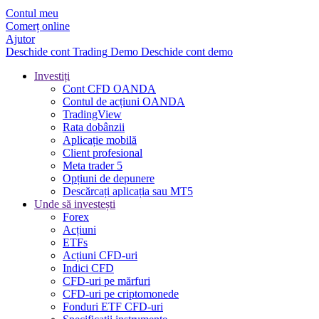
Contul meu
Comerț online
Ajutor
Deschide cont
Trading
Demo
Deschide cont demo
Investiți
Cont CFD OANDA
Contul de acțiuni OANDA
TradingView
Rata dobânzii
Aplicație mobilă
Client profesional
Meta trader 5
Opțiuni de depunere
Descărcați aplicația sau MT5
Unde să investești
Forex
Acțiuni
ETFs
Acțiuni CFD-uri
Indici CFD
CFD-uri pe mărfuri
CFD-uri pe criptomonede
Fonduri ETF CFD-uri