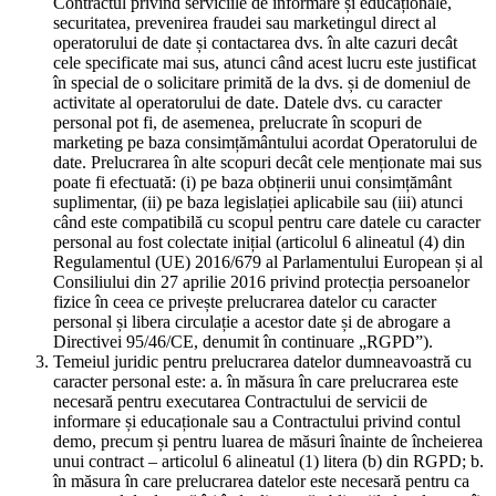
Contractul privind serviciile de informare și educaționale,
securitatea, prevenirea fraudei sau marketingul direct al
operatorului de date și contactarea dvs. în alte cazuri decât
cele specificate mai sus, atunci când acest lucru este justificat
în special de o solicitare primită de la dvs. și de domeniul de
activitate al operatorului de date. Datele dvs. cu caracter
personal pot fi, de asemenea, prelucrate în scopuri de
marketing pe baza consimțământului acordat Operatorului de
date. Prelucrarea în alte scopuri decât cele menționate mai sus
poate fi efectuată: (i) pe baza obținerii unui consimțământ
suplimentar, (ii) pe baza legislației aplicabile sau (iii) atunci
când este compatibilă cu scopul pentru care datele cu caracter
personal au fost colectate inițial (articolul 6 alineatul (4) din
Regulamentul (UE) 2016/679 al Parlamentului European și al
Consiliului din 27 aprilie 2016 privind protecția persoanelor
fizice în ceea ce privește prelucrarea datelor cu caracter
personal și libera circulație a acestor date și de abrogare a
Directivei 95/46/CE, denumit în continuare „RGPD”).
Temeiul juridic pentru prelucrarea datelor dumneavoastră cu
caracter personal este: a. în măsura în care prelucrarea este
necesară pentru executarea Contractului de servicii de
informare și educaționale sau a Contractului privind contul
demo, precum și pentru luarea de măsuri înainte de încheierea
unui contract – articolul 6 alineatul (1) litera (b) din RGPD; b.
în măsura în care prelucrarea datelor este necesară pentru ca