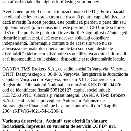
can afford to take the high risk of losing your money.
Avertisment privind riscurile: tranzacționarea CFD și Forex bazată
pe efectul de levier este extrem de riscantă pentru capitalul dvs., iar
dacă investiți în acest produs, este posibil să pierdeți o parte din sau
toți banii investiți. În consecință, este posibil ca CFD-urile și Forex-
ul să nu fie potrivite pentru toți investitorii. Asigurați-vă că înțelegeți
riscurile implicate și, dacă este necesar, solicitați consiliere
independentă. Informațiile conținute de acest site web nu se
adresează destinatarilor unei anumite țări și nu sunt destinate
distribuirii în țări în care distribuirea sau utilizarea acestor informații
ar fi incompatibilă cu legislația, dispozițiile și reglementările locale.
OANDA TMS Brokers S.A., cu sediul social în Varșovia, Varșovia
UNIT, Daszyńskiego 1, 00-843, Varșovia, înregistrată la Judecătoria
Capitalei Varșovia din Varșovia, Secția a XIII-a Comercială a
Registrului Tribunalului Național, cu numărul KRS 0000204776,
cod de identificare fiscală 595126127, capital social inițial:
3.537,560 PNL, subscris și vărsat integral. OANDA TMS Brokers
S.A. face obiectul supravegherii Autorității Poloneze de
Supraveghere Financiară, pe baza unei autorizații din 26 aprilie
2004 (KPWiG-4021-54-1/2004).
Varianta de serviciu „Acțiuni” este oferită în vânzare
încrucișată, împreună cu varianta de serviciu „CFD”-uri.