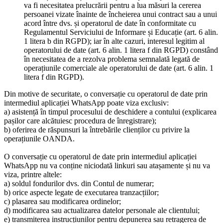
va fi necesitatea prelucrării pentru a lua măsuri la cererea
persoanei vizate înainte de încheierea unui contract sau a unui
acord între dvs. și operatorul de date în conformitate cu
Regulamentul Serviciului de Informare și Educație (art. 6 alin.
1 litera b din RGPD); iar în alte cazuri, interesul legitim al
operatorului de date (art. 6 alin. 1 litera f din RGPD) constând
în necesitatea de a rezolva problema semnalată legată de
operațiunile comerciale ale operatorului de date (art. 6 alin. 1
litera f din RGPD).
Din motive de securitate, o conversație cu operatorul de date prin
intermediul aplicației WhatsApp poate viza exclusiv:
a) asistență în timpul procesului de deschidere a contului (explicarea
pașilor care alcătuiesc procedura de înregistrare);
b) oferirea de răspunsuri la întrebările clienților cu privire la
operațiunile OANDA.
O conversație cu operatorul de date prin intermediul aplicației
WhatsApp nu va conține niciodată linkuri sau atașamente și nu va
viza, printre altele:
a) soldul fondurilor dvs. din Contul de numerar;
b) orice aspecte legate de executarea tranzacțiilor;
c) plasarea sau modificarea ordinelor;
d) modificarea sau actualizarea datelor personale ale clientului;
e) transmiterea instrucțiunilor pentru depunerea sau retragerea de