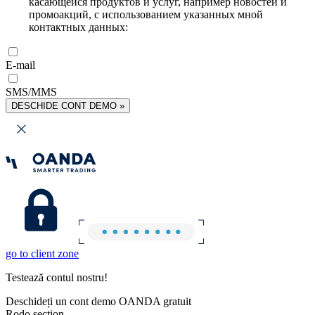
касающейся продуктов и услуг, например новостей и
промоакций, с использованием указанных мной
контактных данных:
E-mail
SMS/MMS
DESCHIDE CONT DEMO »
go to client zone
Testează contul nostru!
Deschideți un cont demo OANDA gratuit
Rodo section