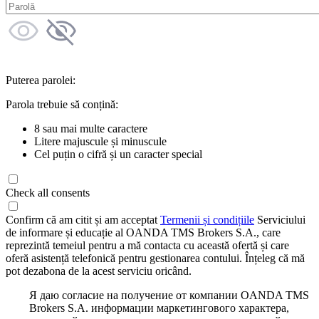
Puterea parolei:
Parola trebuie să conțină:
8 sau mai multe caractere
Litere majuscule și minuscule
Cel puțin o cifră și un caracter special
Check all consents
Confirm că am citit și am acceptat
Termenii și condițiile
Serviciului
de informare și educație al OANDA TMS Brokers S.A., care
reprezintă temeiul pentru a mă contacta cu această ofertă și care
oferă asistență telefonică pentru gestionarea contului. Înțeleg că mă
pot dezabona de la acest serviciu oricând.
Я даю согласие на получение от компании OANDA TMS
Brokers S.A. информации маркетингового характера,