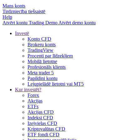
Mans konts
Tirdzniecība tiešsaistē
Help
Atvērt kontu
Trading
Demo
Atvērt demo kontu
Investē
Konto CFD
Brokeru konts
TradingView
Procenti par līdzekļiem
Mobilā lietotne
Profesionāls klients
Meta trader 5
Papildini kontu
Lejupielādē lietotni vai MT5
Kur investēt?
Forex
Akcijas
ETFs
Akcijas CFD
Indeksi CFD
Izejvielas CFD
Kriptovalūtas CFD
ETF fondi CFD