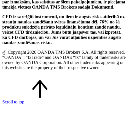
par izmaksām, kas saistītas ar šiem pakalpojumiem, ir pieejama
tīmekļa vietnes OANDA TMS Brokers sadaļā Dokumenti.
CFD ir sarežģīti instrumenti, un tiem ir augsts risks attiecībā uz
strauju naudas zaudēšanu sviras finansējuma dēļ. 76% no šā
produktu sniedzēja privāto ieguldītāju kontiem zaudē naudu,
veicot CFD tirdzniecību. Jums būtu jāapsver tas, vai izprotat,
kā CFD darbojas, un vai Jūs varat atļauties uzņemties augsto
naudas zaudēšanas risku.
@ Copyright 2026 OANDA TMS Brokers S.A. All rights reserved.
“OANDA”, “fxTrade” and OANDA’s “fx” family of trademarks are
owned by OANDA Corporation. All other trademarks appearing on
this website are the property of their respective owner.
Scroll to top