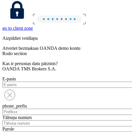
go to client zone
Aizpildiet veidlapu
Atveriet bezmaksas OANDA demo kontu
Rodo section
Kas ir personas datu pārzinis?
OANDA TMS Brokers S.A.
E-pasts
phone_prefix
Tālruņa numurs
Parole