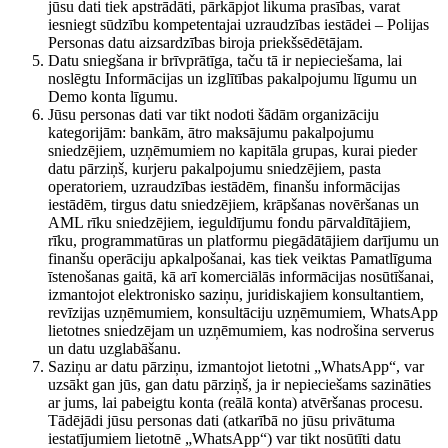
jūsu dati tiek apstrādāti, pārkāpjot likuma prasības, varat
iesniegt sūdzību kompetentajai uzraudzības iestādei – Polijas
Personas datu aizsardzības biroja priekšsēdētājam.
Datu sniegšana ir brīvprātīga, taču tā ir nepieciešama, lai
noslēgtu Informācijas un izglītības pakalpojumu līgumu un
Demo konta līgumu.
Jūsu personas dati var tikt nodoti šādām organizāciju
kategorijām: bankām, ātro maksājumu pakalpojumu
sniedzējiem, uzņēmumiem no kapitāla grupas, kurai pieder
datu pārziņš, kurjeru pakalpojumu sniedzējiem, pasta
operatoriem, uzraudzības iestādēm, finanšu informācijas
iestādēm, tirgus datu sniedzējiem, krāpšanas novēršanas un
AML rīku sniedzējiem, ieguldījumu fondu pārvaldītājiem,
rīku, programmatūras un platformu piegādātājiem darījumu un
finanšu operāciju apkalpošanai, kas tiek veiktas Pamatlīguma
īstenošanas gaitā, kā arī komerciālās informācijas nosūtīšanai,
izmantojot elektronisko saziņu, juridiskajiem konsultantiem,
revīzijas uzņēmumiem, konsultāciju uzņēmumiem, WhatsApp
lietotnes sniedzējam un uzņēmumiem, kas nodrošina serverus
un datu uzglabāšanu.
Saziņu ar datu pārziņu, izmantojot lietotni „WhatsApp“, var
uzsākt gan jūs, gan datu pārziņš, ja ir nepieciešams sazināties
ar jums, lai pabeigtu konta (reālā konta) atvēršanas procesu.
Tādējādi jūsu personas dati (atkarībā no jūsu privātuma
iestatījumiem lietotnē „WhatsApp“) var tikt nosūtīti datu