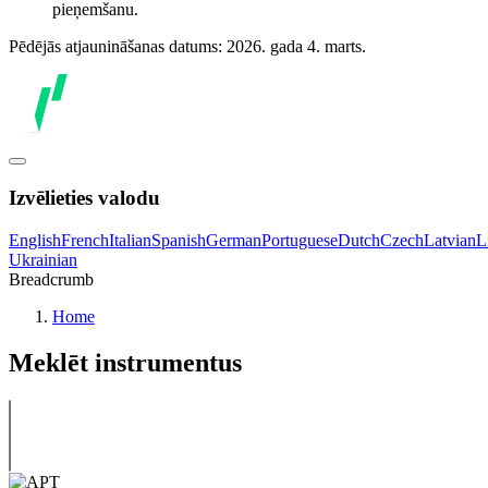
pieņemšanu.
Pēdējās atjaunināšanas datums: 2026. gada 4. marts.
Izvēlieties valodu
English
French
Italian
Spanish
German
Portuguese
Dutch
Czech
Latvian
L
Ukrainian
Breadcrumb
Home
Meklēt instrumentus