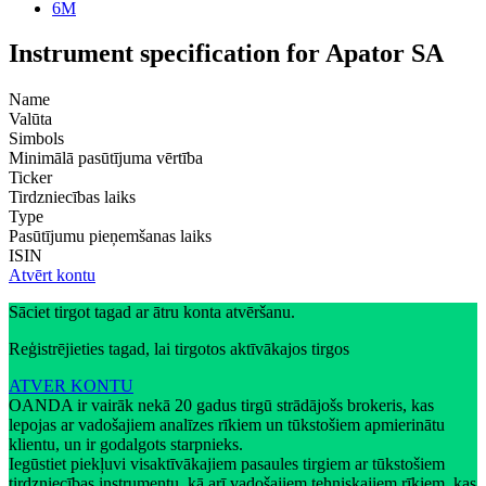
6M
Instrument specification for Apator SA
Name
Valūta
Simbols
Minimālā pasūtījuma vērtība
Ticker
Tirdzniecības laiks
Type
Pasūtījumu pieņemšanas laiks
ISIN
Atvērt kontu
Sāciet tirgot tagad ar ātru konta atvēršanu.
Reģistrējieties tagad, lai tirgotos aktīvākajos tirgos
ATVER KONTU
OANDA ir vairāk nekā 20 gadus tirgū strādājošs brokeris, kas
lepojas ar vadošajiem analīzes rīkiem un tūkstošiem apmierinātu
klientu, un ir godalgots starpnieks.
Iegūstiet piekļuvi visaktīvākajiem pasaules tirgiem ar tūkstošiem
tirdzniecības instrumentu, kā arī vadošajiem tehniskajiem rīkiem, kas