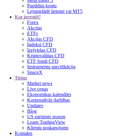
Meta trader 5
Papildini kontu
Lejupielādē lietotni vai MT5
Kur investēt?
Forex
Akcijas
ETFs
Akcijas CFD
Indeksi CFD
Izejvielas CFD
Kriptovalūtas CFD
ETF fondi CFD
Instrumentu specifikācija
SpaceX
Tirgus
Market news
Live cenas
Ekonomikas kalendārs
Korporatīvās darbības
Updates
Blog
US earnings season
Learn TradingView
Klientu noskaņojums
Kontakts