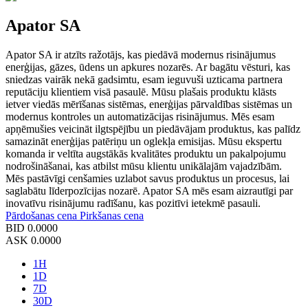
Apator SA
Apator SA ir atzīts ražotājs, kas piedāvā modernus risinājumus
enerģijas, gāzes, ūdens un apkures nozarēs. Ar bagātu vēsturi, kas
sniedzas vairāk nekā gadsimtu, esam ieguvuši uzticama partnera
reputāciju klientiem visā pasaulē. Mūsu plašais produktu klāsts
ietver viedās mērīšanas sistēmas, enerģijas pārvaldības sistēmas un
modernus kontroles un automatizācijas risinājumus. Mēs esam
apņēmušies veicināt ilgtspējību un piedāvājam produktus, kas palīdz
samazināt enerģijas patēriņu un oglekļa emisijas. Mūsu ekspertu
komanda ir veltīta augstākās kvalitātes produktu un pakalpojumu
nodrošināšanai, kas atbilst mūsu klientu unikālajām vajadzībām.
Mēs pastāvīgi cenšamies uzlabot savus produktus un procesus, lai
saglabātu līderpozīcijas nozarē. Apator SA mēs esam aizrautīgi par
inovatīvu risinājumu radīšanu, kas pozitīvi ietekmē pasauli.
Pārdošanas cena
Pirkšanas cena
BID
0.0000
ASK
0.0000
1H
1D
7D
30D