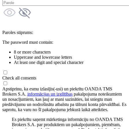
Paroles stiprums:
The password must contain:
8 or more characters
Uppercase and lowercase letters
At least one digit and special character
Check all consents
Apstiprinu, ka esmu izlasījis(-usi) un piekrītu OANDA TMS
Brokers S.A.
informācijas un izglītības
pakalpojuma noteikumiem
un nosacījumiem, kas ļauj ar mani sazināties, lai sniegtu man
piedāvājumu un nodrošinātu atbalstu pa tālruni konta pārvaldībai. Es
saprotu, ka varu no šī pakalpojuma jebkurā laikā atteikties.
Es piekrītu saņemt mārketinga informāciju no OANDA TMS
Brokers S.A. par produktiem un pakalpojumiem, piemēram,