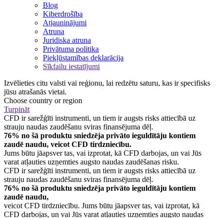
Blog
Kiberdrošība
Atjauninājumi
Atruna
Juridiska atruna
Privātuma politika
Piekļūstamības deklarācija
Sīkfailu iestatījumi
Izvēlieties citu valsti vai reģionu, lai redzētu saturu, kas ir specifisks
jūsu atrašanās vietai.
Choose country or region
Turpināt
CFD ir sarežģīti instrumenti, un tiem ir augsts risks attiecībā uz
strauju naudas zaudēšanu sviras finansējuma dēļ.
76% no šā produktu sniedzēja privāto ieguldītāju kontiem
zaudē naudu, veicot CFD tirdzniecību.
Jums būtu jāapsver tas, vai izprotat, kā CFD darbojas, un vai Jūs
varat atļauties uzņemties augsto naudas zaudēšanas risku.
CFD ir sarežģīti instrumenti, un tiem ir augsts risks attiecībā uz
strauju naudas zaudēšanu sviras finansējuma dēļ.
76% no šā produktu sniedzēja privāto ieguldītāju kontiem
zaudē naudu,
veicot CFD tirdzniecību. Jums būtu jāapsver tas, vai izprotat, kā
CFD darbojas, un vai Jūs varat atļauties uzņemties augsto naudas