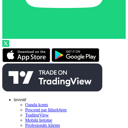
investē
Oanda konts
Procenti par līdzekļiem
TradingView
Mobilā lietotne
Profesionāls klients