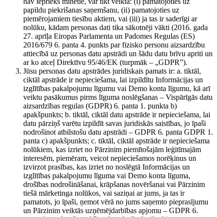
nav iepriekš minētie, var tikt veikta: (i) pamatojoties uz
papildu piekrišanas saņemšanu, (ii) pamatojoties uz
piemērojamiem tiesību aktiem, vai (iii) ja tas ir saderīgi ar
nolūku, kādam personas dati tika sākotnēji vākti (2016. gada
27. aprīļa Eiropas Parlamenta un Padomes Regulas (ES)
2016/679 6. panta 4. punkts par fizisko personu aizsardzību
attiecībā uz personas datu apstrādi un šādu datu brīvu apriti un
ar ko atceļ Direktīvu 95/46/EK (turpmāk – „GDPR”).
Jūsu personas datu apstrādes juridiskais pamats ir: a. tiktāl,
ciktāl apstrāde ir nepieciešama, lai izpildītu Informācijas un
izglītības pakalpojumu līgumu vai Demo konta līgumu, kā arī
veiktu pasākumus pirms līguma noslēgšanas – Vispārīgās datu
aizsardzības regulas (GDPR) 6. panta 1. punkta b)
apakšpunkts; b. tiktāl, ciktāl datu apstrāde ir nepieciešama, lai
datu pārziņš varētu izpildīt savas juridiskās saistības, jo īpaši
nodrošinot atbilstošu datu apstrādi – GDPR 6. panta GDPR 1.
panta c) apakšpunkts; c. tiktāl, ciktāl apstrāde ir nepieciešama
nolūkiem, kas izriet no Pārzinim piemītošajām leģitīmajām
interesēm, piemēram, veicot nepieciešamos norēķinus un
izvirzot prasības, kas izriet no noslēgtā Informācijas un
izglītības pakalpojumu līguma vai Demo konta līguma,
drošības nodrošināšanai, krāpšanas novēršanai vai Pārzinim
tiešā mārketinga nolūkos, vai saziņai ar jums, ja tas ir
pamatots, jo īpaši, ņemot vērā no jums saņemto pieprasījumu
un Pārzinim veiktās uzņēmējdarbības apjomu – GDPR 6.