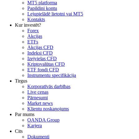
MT5 platforma
Papildini kontu
Lejupielādē lietotni vai MT5
Kontakts
Kur investēt?
Forex
Akcijas
ETFs
Akcijas CFD
Indeksi CFD
Izejvielas CFD
Kriptovalūtas CFD
ETF fondi CFD
Instrumentu specifikācija
Tirgus
Korporatīvās darbības
Live cenas
Pārnesumi
Market news
Klientu noskaņojums
Par mums
OANDA Group
Karjera
Cits
Dokumenti