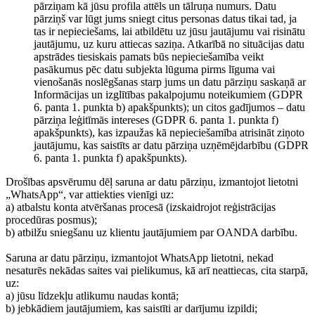
pārziņam kā jūsu profila attēls un tālruņa numurs. Datu
pārziņš var lūgt jums sniegt citus personas datus tikai tad, ja
tas ir nepieciešams, lai atbildētu uz jūsu jautājumu vai risinātu
jautājumu, uz kuru attiecas saziņa. Atkarībā no situācijas datu
apstrādes tiesiskais pamats būs nepieciešamība veikt
pasākumus pēc datu subjekta lūguma pirms līguma vai
vienošanās noslēgšanas starp jums un datu pārziņu saskaņā ar
Informācijas un izglītības pakalpojumu noteikumiem (GDPR
6. panta 1. punkta b) apakšpunkts); un citos gadījumos – datu
pārziņa leģitīmās intereses (GDPR 6. panta 1. punkta f)
apakšpunkts), kas izpaužas kā nepieciešamība atrisināt ziņoto
jautājumu, kas saistīts ar datu pārziņa uzņēmējdarbību (GDPR
6. panta 1. punkta f) apakšpunkts).
Drošības apsvērumu dēļ saruna ar datu pārziņu, izmantojot lietotni
„WhatsApp“, var attiekties vienīgi uz:
a) atbalstu konta atvēršanas procesā (izskaidrojot reģistrācijas
procedūras posmus);
b) atbilžu sniegšanu uz klientu jautājumiem par OANDA darbību.
Saruna ar datu pārziņu, izmantojot WhatsApp lietotni, nekad
nesaturēs nekādas saites vai pielikumus, kā arī neattiecas, cita starpā,
uz:
a) jūsu līdzekļu atlikumu naudas kontā;
b) jebkādiem jautājumiem, kas saistīti ar darījumu izpildi;