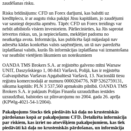
zaudēšanas risku.
Risku brīdinājums: CFD un Forex darījumi, kas balstīti uz
kredītplecu, ir ar augstu riska pakāpi Jūsu kapitālam, jo zaudējumi
var sasniegt depozīta apmēru. Tāpēc CFD un Forex treidings var
nebūt atbilstošs visiem investoriem. Pārliecinieties, ka Jūs saprotat
ietvertos riskus, un, ja nepieciešams, meklējiet padomu no
neatkarīga avota. Informācija, kas publicēta šajā mājaslapā nav
adresēta kādas konkrētas valsts saņēmējiem, un tā nav paredzēta
izplatīšanai valstīs, kurās šīs informācijas izplatīšana vai izmantošana
var neatbilst vietējiem likumiem un noteikumiem
OANDA TMS Brokers S.A. ar reģistrēto galveno mītni Warsaw
UNIT, Daszyńskiego 1, 00-843 Varšavā, Polijā, kas ir reģistrēta
Galvaspilsētas Varšavas Apgabaltiesā Varšavā, 13. Nacionālā tiesu
reģistra komercnodaļā ar numuru 0000204776, NIP 5262759131,
sākuma kapitāls: PLN 3 537,560 apmaksāts pilnībā. OANDA TMS
Brokers S.A. ir pakļauts Polijas Finanšu uzraudzības iestādes
uzraudzībai, balstoties uz pilnvarojumu no 2004. gada 26. aprīļa
(KPWig-4021-54-1/2004).
Pakalpojums Stocks tiek piedāvāts kā daļa no krusteniskās
pārdošanas kopā ar pakalpojumu CFD. Detalizēta informācija
par riskiem, kas izriet no atsevišķiem pakalpojumiem, kas tiek
piedāvāti kā daļa no krusteniskās pārdošanas, un informācija