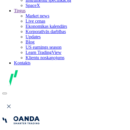
Instrumentu specifikācija
SpaceX
Tirgus
Market news
Live cenas
Ekonomikas kalendārs
Korporatīvās darbības
Updates
Blog
US earnings season
Learn TradingView
Klientu noskaņojums
Kontakts