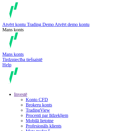
Atvērt kontu
Trading
Demo
Atvērt demo kontu
Mans konts
Mans konts
Tirdzniecība tiešsaistē
Help
Investē
Konto CFD
Brokeru konts
TradingView
Procenti par līdzekļiem
Mobilā lietotne
Profesionāls klients