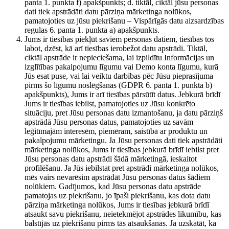
panta 1. punkta f) apakšpunkts; d. tiktāl, ciktāl jūsu personas
dati tiek apstrādāti datu pārziņa mārketinga nolūkos,
pamatojoties uz jūsu piekrišanu – Vispārīgās datu aizsardzības
regulas 6. panta 1. punkta a) apakšpunkts.
Jums ir tiesības piekļūt saviem personas datiem, tiesības tos
labot, dzēst, kā arī tiesības ierobežot datu apstrādi. Tiktāl,
ciktāl apstrāde ir nepieciešama, lai izpildītu Informācijas un
izglītības pakalpojumu līgumu vai Demo konta līgumu, kurā
Jūs esat puse, vai lai veiktu darbības pēc Jūsu pieprasījuma
pirms šo līgumu noslēgšanas (GDPR 6. panta 1. punkta b)
apakšpunkts), Jums ir arī tiesības pārsūtīt datus. Jebkurā brīdī
Jums ir tiesības iebilst, pamatojoties uz Jūsu konkrēto
situāciju, pret Jūsu personas datu izmantošanu, ja datu pārziņš
apstrādā Jūsu personas datus, pamatojoties uz savām
leģitīmajām interesēm, piemēram, saistībā ar produktu un
pakalpojumu mārketingu. Ja Jūsu personas dati tiek apstrādāti
mārketinga nolūkos, Jums ir tiesības jebkurā brīdī iebilst pret
Jūsu personas datu apstrādi šādā mārketingā, ieskaitot
profilēšanu. Ja Jūs iebilstat pret apstrādi mārketinga nolūkos,
mēs vairs nevarēsim apstrādāt Jūsu personas datus šādiem
nolūkiem. Gadījumos, kad Jūsu personas datu apstrāde
pamatojas uz piekrišanu, jo īpaši piekrišanu, kas dota datu
pārziņa mārketinga nolūkos, Jums ir tiesības jebkurā brīdī
atsaukt savu piekrišanu, neietekmējot apstrādes likumību, kas
balstījās uz piekrišanu pirms tās atsaukšanas. Ja uzskatāt, ka