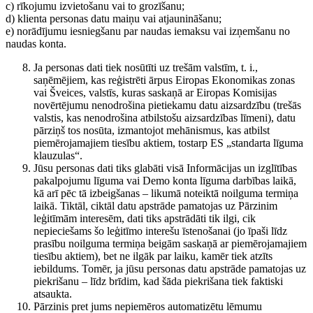
c) rīkojumu izvietošanu vai to grozīšanu;
d) klienta personas datu maiņu vai atjaunināšanu;
e) norādījumu iesniegšanu par naudas iemaksu vai izņemšanu no
naudas konta.
Ja personas dati tiek nosūtīti uz trešām valstīm, t. i.,
saņēmējiem, kas reģistrēti ārpus Eiropas Ekonomikas zonas
vai Šveices, valstīs, kuras saskaņā ar Eiropas Komisijas
novērtējumu nenodrošina pietiekamu datu aizsardzību (trešās
valstis, kas nenodrošina atbilstošu aizsardzības līmeni), datu
pārziņš tos nosūta, izmantojot mehānismus, kas atbilst
piemērojamajiem tiesību aktiem, tostarp ES „standarta līguma
klauzulas“.
Jūsu personas dati tiks glabāti visā Informācijas un izglītības
pakalpojumu līguma vai Demo konta līguma darbības laikā,
kā arī pēc tā izbeigšanas – likumā noteiktā noilguma termiņa
laikā. Tiktāl, ciktāl datu apstrāde pamatojas uz Pārzinim
leģitīmām interesēm, dati tiks apstrādāti tik ilgi, cik
nepieciešams šo leģitīmo interešu īstenošanai (jo īpaši līdz
prasību noilguma termiņa beigām saskaņā ar piemērojamajiem
tiesību aktiem), bet ne ilgāk par laiku, kamēr tiek atzīts
iebildums. Tomēr, ja jūsu personas datu apstrāde pamatojas uz
piekrišanu – līdz brīdim, kad šāda piekrišana tiek faktiski
atsaukta.
Pārzinis pret jums nepiemēros automatizētu lēmumu