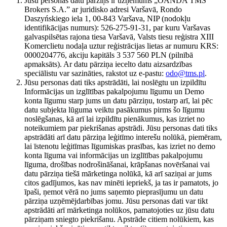
Jūsu personas datu pārziņš ir uzņēmums „OANDA TMS
Brokers S.A.” ar juridisko adresi Varšavā, Rondo
Daszyńskiego iela 1, 00-843 Varšava, NIP (nodokļu
identifikācijas numurs): 526-275-91-31, par kuru Varšavas
galvaspilsētas rajona tiesa Varšavā, Valsts tiesu reģistra XIII
Komerclietu nodaļa uztur reģistrācijas lietas ar numuru KRS:
0000204776, akciju kapitāls 3 537 560 PLN (pilnībā
apmaksāts). Ar datu pārziņa iecelto datu aizsardzības
speciālistu var sazināties, rakstot uz e-pastu:
odo@tms.pl
.
Jūsu personas dati tiks apstrādāti, lai noslēgtu un izpildītu
Informācijas un izglītības pakalpojumu līgumu un Demo
konta līgumu starp jums un datu pārziņu, tostarp arī, lai pēc
datu subjekta lūguma veiktu pasākumus pirms šo līgumu
noslēgšanas, kā arī lai izpildītu pienākumus, kas izriet no
noteikumiem par piekrišanas apstrādi. Jūsu personas dati tiks
apstrādāti arī datu pārziņa leģitīmo interešu nolūkā, piemēram,
lai īstenotu leģitīmas līgumiskas prasības, kas izriet no demo
konta līguma vai informācijas un izglītības pakalpojumu
līguma, drošības nodrošināšanai, krāpšanas novēršanai vai
datu pārziņa tiešā mārketinga nolūkā, kā arī saziņai ar jums
citos gadījumos, kas nav minēti iepriekš, ja tas ir pamatots, jo
īpaši, ņemot vērā no jums saņemto pieprasījumu un datu
pārziņa uzņēmējdarbības jomu. Jūsu personas dati var tikt
apstrādāti arī mārketinga nolūkos, pamatojoties uz jūsu datu
pārziņam sniegto piekrišanu. Apstrāde citiem nolūkiem, kas