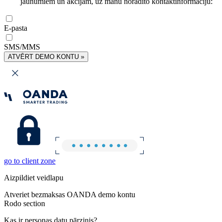
jaunumiem un akcijām, uz manu norādīto kontaktinformāciju:
E-pasta
SMS/MMS
ATVĒRT DEMO KONTU »
go to client zone
Aizpildiet veidlapu
Atveriet bezmaksas OANDA demo kontu
Rodo section
Kas ir personas datu pārzinis?