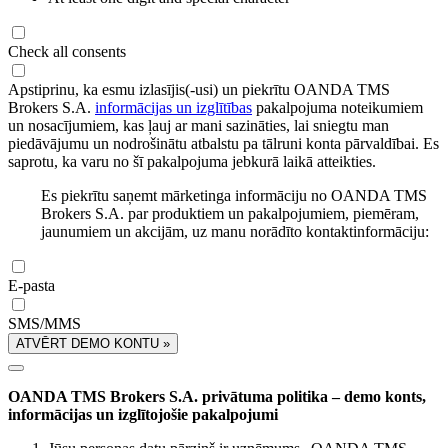
Check all consents
Apstiprinu, ka esmu izlasījis(-usi) un piekrītu OANDA TMS
Brokers S.A.
informācijas un izglītības
pakalpojuma noteikumiem
un nosacījumiem, kas ļauj ar mani sazināties, lai sniegtu man
piedāvājumu un nodrošinātu atbalstu pa tālruni konta pārvaldībai. Es
saprotu, ka varu no šī pakalpojuma jebkurā laikā atteikties.
Es piekrītu saņemt mārketinga informāciju no OANDA TMS
Brokers S.A. par produktiem un pakalpojumiem, piemēram,
jaunumiem un akcijām, uz manu norādīto kontaktinformāciju:
E-pasta
SMS/MMS
ATVĒRT DEMO KONTU »
OANDA TMS Brokers S.A. privātuma politika – demo konts,
informācijas un izglītojošie pakalpojumi