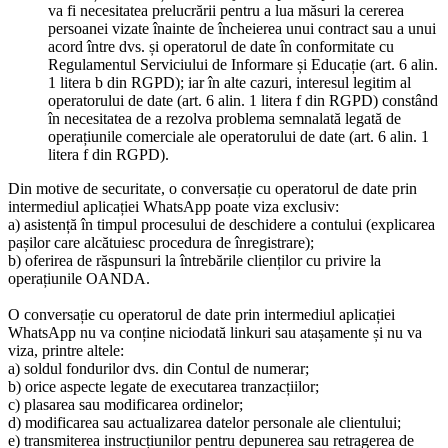
va fi necesitatea prelucrării pentru a lua măsuri la cererea
persoanei vizate înainte de încheierea unui contract sau a unui
acord între dvs. și operatorul de date în conformitate cu
Regulamentul Serviciului de Informare și Educație (art. 6 alin.
1 litera b din RGPD); iar în alte cazuri, interesul legitim al
operatorului de date (art. 6 alin. 1 litera f din RGPD) constând
în necesitatea de a rezolva problema semnalată legată de
operațiunile comerciale ale operatorului de date (art. 6 alin. 1
litera f din RGPD).
Din motive de securitate, o conversație cu operatorul de date prin
intermediul aplicației WhatsApp poate viza exclusiv:
a) asistență în timpul procesului de deschidere a contului (explicarea
pașilor care alcătuiesc procedura de înregistrare);
b) oferirea de răspunsuri la întrebările clienților cu privire la
operațiunile OANDA.
O conversație cu operatorul de date prin intermediul aplicației
WhatsApp nu va conține niciodată linkuri sau atașamente și nu va
viza, printre altele:
a) soldul fondurilor dvs. din Contul de numerar;
b) orice aspecte legate de executarea tranzacțiilor;
c) plasarea sau modificarea ordinelor;
d) modificarea sau actualizarea datelor personale ale clientului;
e) transmiterea instrucțiunilor pentru depunerea sau retragerea de