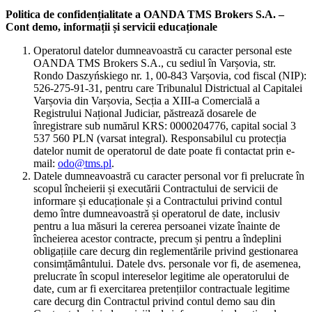
Politica de confidențialitate a OANDA TMS Brokers S.A. –
Cont demo, informații și servicii educaționale
Operatorul datelor dumneavoastră cu caracter personal este
OANDA TMS Brokers S.A., cu sediul în Varșovia, str.
Rondo Daszyńskiego nr. 1, 00-843 Varșovia, cod fiscal (NIP):
526-275-91-31, pentru care Tribunalul Districtual al Capitalei
Varșovia din Varșovia, Secția a XIII-a Comercială a
Registrului Național Judiciar, păstrează dosarele de
înregistrare sub numărul KRS: 0000204776, capital social 3
537 560 PLN (varsat integral). Responsabilul cu protecția
datelor numit de operatorul de date poate fi contactat prin e-
mail:
odo@tms.pl
.
Datele dumneavoastră cu caracter personal vor fi prelucrate în
scopul încheierii și executării Contractului de servicii de
informare și educaționale și a Contractului privind contul
demo între dumneavoastră și operatorul de date, inclusiv
pentru a lua măsuri la cererea persoanei vizate înainte de
încheierea acestor contracte, precum și pentru a îndeplini
obligațiile care decurg din reglementările privind gestionarea
consimțământului. Datele dvs. personale vor fi, de asemenea,
prelucrate în scopul intereselor legitime ale operatorului de
date, cum ar fi exercitarea pretențiilor contractuale legitime
care decurg din Contractul privind contul demo sau din