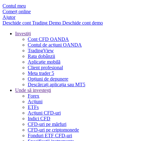
Contul meu
Comerț online
Ajutor
Deschide cont
Trading
Demo
Deschide cont demo
Investiți
Cont CFD OANDA
Contul de acțiuni OANDA
TradingView
Rata dobânzii
Aplicație mobilă
Client profesional
Meta trader 5
Opțiuni de depunere
Descărcați aplicația sau MT5
Unde să investești
Forex
Acțiuni
ETFs
Acțiuni CFD-uri
Indici CFD
CFD-uri pe mărfuri
CFD-uri pe criptomonede
Fonduri ETF CFD-uri