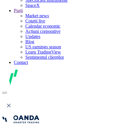
Specificații instrumente
SpaceX
Piață
Market news
Cotații live
Calendar economic
Acțiuni corporative
Updates
Blog
US earnings season
Learn TradingView
Sentimentul clienților
Contact