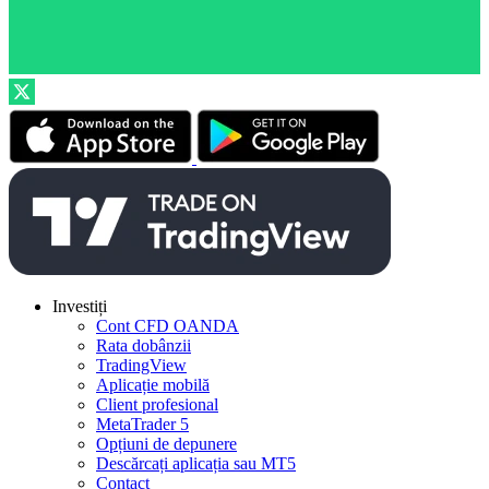
Investiți
Cont CFD OANDA
Rata dobânzii
TradingView
Aplicație mobilă
Client profesional
MetaTrader 5
Opțiuni de depunere
Descărcați aplicația sau MT5
Contact