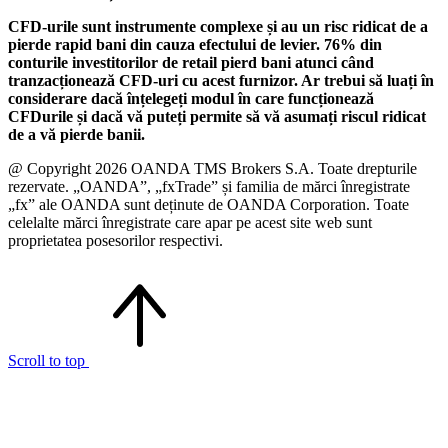
CFD-urile sunt instrumente complexe și au un risc ridicat de a
pierde rapid bani din cauza efectului de levier. 76% din
conturile investitorilor de retail pierd bani atunci când
tranzacționează CFD-uri cu acest furnizor. Ar trebui să luați în
considerare dacă înțelegeți modul în care funcționează
CFDurile și dacă vă puteți permite să vă asumați riscul ridicat
de a vă pierde banii.
@ Copyright 2026 OANDA TMS Brokers S.A. Toate drepturile
rezervate. „OANDA”, „fxTrade” și familia de mărci înregistrate
„fx” ale OANDA sunt deținute de OANDA Corporation. Toate
celelalte mărci înregistrate care apar pe acest site web sunt
proprietatea posesorilor respectivi.
Scroll to top