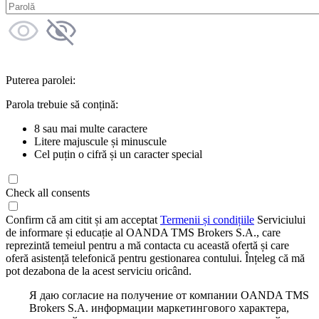
Puterea parolei:
Parola trebuie să conțină:
8 sau mai multe caractere
Litere majuscule și minuscule
Cel puțin o cifră și un caracter special
Check all consents
Confirm că am citit și am acceptat
Termenii și condițiile
Serviciului
de informare și educație al OANDA TMS Brokers S.A., care
reprezintă temeiul pentru a mă contacta cu această ofertă și care
oferă asistență telefonică pentru gestionarea contului. Înțeleg că mă
pot dezabona de la acest serviciu oricând.
Я даю согласие на получение от компании OANDA TMS
Brokers S.A. информации маркетингового характера,