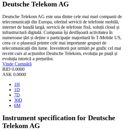
Deutsche Telekom AG
Deutsche Telekom AG este una dintre cele mai mari companii de
telecomunicații din Europa, oferind servicii de telefonie mobilă,
internet de bandă largă, servicii de telefonie fixă, soluții cloud și
infrastructură digitală. Compania își desfășoară activitatea în
numeroase țări și deține o participație majoritară în T-Mobile US,
ceea ce o plasează printre cele mai importante grupuri de
telecomunicații din lume. Investitorii pot urmări pe grafic cel mai
recent curs al acțiunilor Deutsche Telekom, evoluția pe piață și
evoluția istorică a prețurilor.
Vinde
Cumpără
BID
0.0000
ASK
0.0000
1H
1D
7D
30D
6M
Instrument specification for Deutsche
Telekom AG