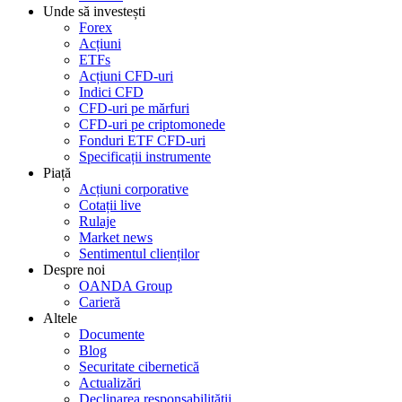
Unde să investești
Forex
Acțiuni
ETFs
Acțiuni CFD-uri
Indici CFD
CFD-uri pe mărfuri
CFD-uri pe criptomonede
Fonduri ETF CFD-uri
Specificații instrumente
Piață
Acțiuni corporative
Cotații live
Rulaje
Market news
Sentimentul clienților
Despre noi
OANDA Group
Carieră
Altele
Documente
Blog
Securitate cibernetică
Actualizări
Declinarea responsabilității