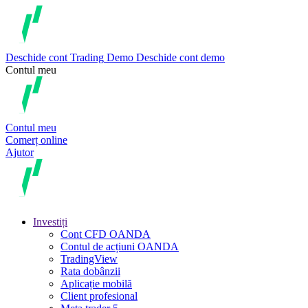
Deschide cont
Trading
Demo
Deschide cont demo
Contul meu
Contul meu
Comerț online
Ajutor
Investiți
Cont CFD OANDA
Contul de acțiuni OANDA
TradingView
Rata dobânzii
Aplicație mobilă
Client profesional