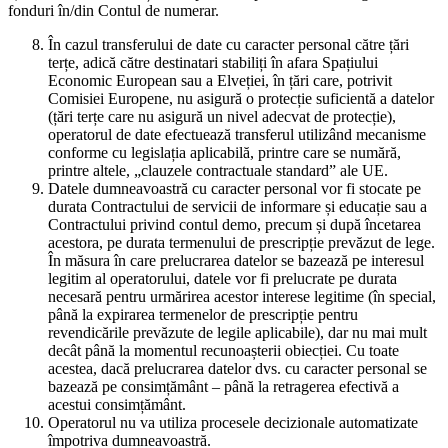
fonduri în/din Contul de numerar.
În cazul transferului de date cu caracter personal către țări
terțe, adică către destinatari stabiliți în afara Spațiului
Economic European sau a Elveției, în țări care, potrivit
Comisiei Europene, nu asigură o protecție suficientă a datelor
(țări terțe care nu asigură un nivel adecvat de protecție),
operatorul de date efectuează transferul utilizând mecanisme
conforme cu legislația aplicabilă, printre care se numără,
printre altele, „clauzele contractuale standard” ale UE.
Datele dumneavoastră cu caracter personal vor fi stocate pe
durata Contractului de servicii de informare și educație sau a
Contractului privind contul demo, precum și după încetarea
acestora, pe durata termenului de prescripție prevăzut de lege.
În măsura în care prelucrarea datelor se bazează pe interesul
legitim al operatorului, datele vor fi prelucrate pe durata
necesară pentru urmărirea acestor interese legitime (în special,
până la expirarea termenelor de prescripție pentru
revendicările prevăzute de legile aplicabile), dar nu mai mult
decât până la momentul recunoașterii obiecției. Cu toate
acestea, dacă prelucrarea datelor dvs. cu caracter personal se
bazează pe consimțământ – până la retragerea efectivă a
acestui consimțământ.
Operatorul nu va utiliza procesele decizionale automatizate
împotriva dumneavoastră.