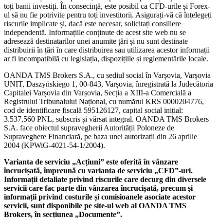
toți banii investiți. În consecință, este posibil ca CFD-urile și Forex-
ul să nu fie potrivite pentru toți investitorii. Asigurați-vă că înțelegeți
riscurile implicate și, dacă este necesar, solicitați consiliere
independentă. Informațiile conținute de acest site web nu se
adresează destinatarilor unei anumite țări și nu sunt destinate
distribuirii în țări în care distribuirea sau utilizarea acestor informații
ar fi incompatibilă cu legislația, dispozițiile și reglementările locale.
OANDA TMS Brokers S.A., cu sediul social în Varșovia, Varșovia
UNIT, Daszyńskiego 1, 00-843, Varșovia, înregistrată la Judecătoria
Capitalei Varșovia din Varșovia, Secția a XIII-a Comercială a
Registrului Tribunalului Național, cu numărul KRS 0000204776,
cod de identificare fiscală 595126127, capital social inițial:
3.537,560 PNL, subscris și vărsat integral. OANDA TMS Brokers
S.A. face obiectul supravegherii Autorității Poloneze de
Supraveghere Financiară, pe baza unei autorizații din 26 aprilie
2004 (KPWiG-4021-54-1/2004).
Varianta de serviciu „Acțiuni” este oferită în vânzare
încrucișată, împreună cu varianta de serviciu „CFD”-uri.
Informații detaliate privind riscurile care decurg din diversele
servicii care fac parte din vânzarea încrucișată, precum și
informații privind costurile și comisioanele asociate acestor
servicii, sunt disponibile pe site-ul web al OANDA TMS
Brokers, în secțiunea „Documente”.