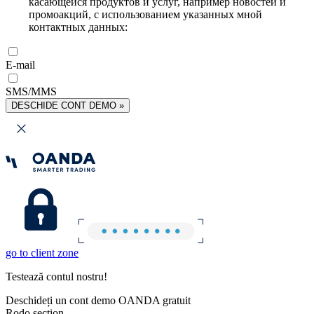
касающейся продуктов и услуг, например новостей и
промоакций, с использованием указанных мной
контактных данных:
E-mail
SMS/MMS
DESCHIDE CONT DEMO »
go to client zone
Testează contul nostru!
Deschideți un cont demo OANDA gratuit
Rodo section