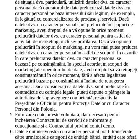
de situația dvs. particulară, utilizării datelor dvs. cu caracter
personal dacă operatorul de date prelucrează datele dvs. cu
caracter personal pe baza interesului său legitim, de exemplu,
în legătură cu comercializarea de produse și servicii. Dacă
datele dvs. cu caracter personal sunt prelucrate în scopuri de
marketing, aveți dreptul de a vă opune în orice moment
prelucrării datelor dvs. cu caracter personal pentru astfel de
activități de marketing, inclusiv profilarea. Dacă vă opuneți
prelucrării în scopuri de marketing, nu vom mai putea prelucra
datele dvs. cu caracter personal în astfel de scopuri. În cazurile
în care prelucrarea datelor dvs. cu caracter personal se
bazează pe consimțământ, în special acordat în scopuri de
marketing ale operatorului de date, aveți dreptul să vă retrageți
consimțământul în orice moment, fără a afecta legalitatea
prelucrării bazate pe consimțământ înainte de retragerea
acestuia. Dacă considerați că datele dvs. sunt prelucrate în
contradicție cu cerințele legale, puteți depune o plângere la
autoritatea de supraveghere competentă, respectiv la
Președintele Oficiului pentru Protecția Datelor cu Caracter
Personal din Polonia.
Furnizarea datelor este voluntară, dar necesară pentru
încheierea Contractului de servicii de informare și
educaționale și a Contractului privind contul demo.
Datele dumneavoastră cu caracter personal pot fi transferate
către următoarele categorii de entități: bănci, entități care oferă