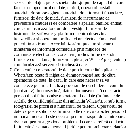
servicii de plăți rapide, societăți din grupul de capital din care
face parte operatorul de date, curieri, operatori poștali,
autorități de supraveghere, autorități de informații financiare,
furnizori de date de piață, furnizori de instrumente de
prevenire a fraudei și de combatere a spălării banilor, entități
care administrează fonduri de investiții, furnizori de
instrumente, software și platforme pentru deservirea
tranzacțiilor și operațiunilor financiare efectuate în cursul
punerii în aplicare a Acordului-cadru, precum și pentru
trimiterea de informații comerciale prin mijloace de
comunicare electronică, consilieri juridici, firme de audit,
firme de consultanță, furnizorul aplicației WhatsApp și entități
care furnizează servere și stochează date.
Contactul cu operatorul de date prin intermediul aplicației
WhatsApp poate fi inițiat de dumneavoastră sau de către
operatorul de date, în cazul în care este necesar să vă
contacteze pentru a finaliza procesul de deschidere a contului
(cont activ). În consecință, datele dumneavoastră cu caracter
personal pot fi transmise operatorului de date (în funcție de
setările de confidențialitate din aplicația WhatsApp) sub forma
fotografiei de profil și a numărului de telefon. Operatorul de
date vă poate solicita să furnizați alte date cu caracter personal
numai atunci când este necesar pentru a răspunde la întrebarea
dvs. sau pentru a gestiona problema la care se referă contactul.
În funcție de situație, temeiul juridic pentru prelucrarea datelor