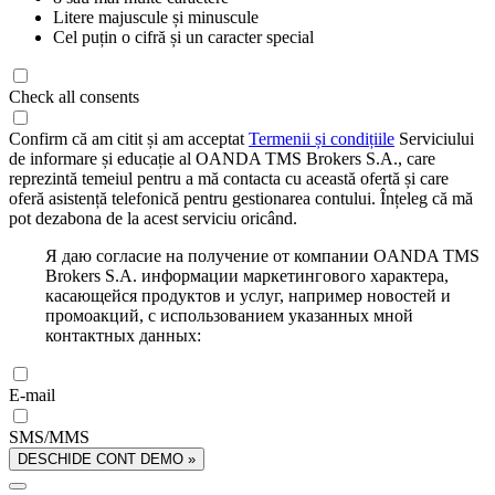
Litere majuscule și minuscule
Cel puțin o cifră și un caracter special
Check all consents
Confirm că am citit și am acceptat
Termenii și condițiile
Serviciului
de informare și educație al OANDA TMS Brokers S.A., care
reprezintă temeiul pentru a mă contacta cu această ofertă și care
oferă asistență telefonică pentru gestionarea contului. Înțeleg că mă
pot dezabona de la acest serviciu oricând.
Я даю согласие на получение от компании OANDA TMS
Brokers S.A. информации маркетингового характера,
касающейся продуктов и услуг, например новостей и
промоакций, с использованием указанных мной
контактных данных:
E-mail
SMS/MMS
DESCHIDE CONT DEMO »