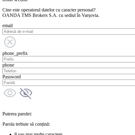
Cine este operatorul datelor cu caracter personal?
OANDA TMS Brokers S.A. cu sediul în Varșovia.
email
phone_prefix
phone
Password
Puterea parolei:
Parola trebuie să conțină:
8 sau mai multe caractere