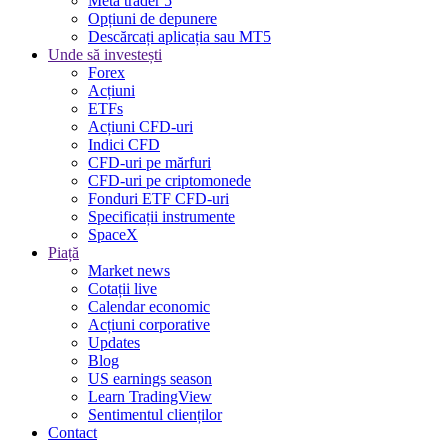
Meta trader 5
Opțiuni de depunere
Descărcați aplicația sau MT5
Unde să investești
Forex
Acțiuni
ETFs
Acțiuni CFD-uri
Indici CFD
CFD-uri pe mărfuri
CFD-uri pe criptomonede
Fonduri ETF CFD-uri
Specificații instrumente
SpaceX
Piață
Market news
Cotații live
Calendar economic
Acțiuni corporative
Updates
Blog
US earnings season
Learn TradingView
Sentimentul clienților
Contact