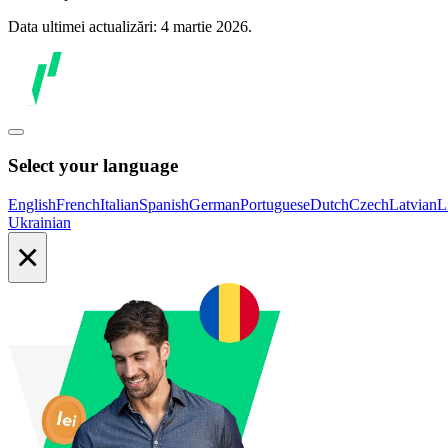
Data ultimei actualizări: 4 martie 2026.
Select your language
English
French
Italian
Spanish
German
Portuguese
Dutch
Czech
Latvian
L
Ukrainian
×