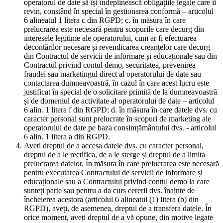
operatorul de date să își îndeplinească obligațiile legale care îi
revin, constând în special în gestionarea conformă – articolul
6 alineatul 1 litera c din RGPD; c. în măsura în care
prelucrarea este necesară pentru scopurile care decurg din
interesele legitime ale operatorului, cum ar fi efectuarea
decontărilor necesare și revendicarea creanțelor care decurg
din Contractul de servicii de informare și educaționale sau din
Contractul privind contul demo, securitatea, prevenirea
fraudei sau marketingul direct al operatorului de date sau
contactarea dumneavoastră, în cazul în care acest lucru este
justificat în special de o solicitare primită de la dumneavoastră
și de domeniul de activitate al operatorului de date – articolul
6 alin. 1 litera f din RGPD; d. în măsura în care datele dvs. cu
caracter personal sunt prelucrate în scopuri de marketing ale
operatorului de date pe baza consimțământului dvs. - articolul
6 alin. 1 litera a din RGPD.
Aveți dreptul de a accesa datele dvs. cu caracter personal,
dreptul de a le rectifica, de a le șterge și dreptul de a limita
prelucrarea datelor. În măsura în care prelucrarea este necesară
pentru executarea Contractului de servicii de informare și
educaționale sau a Contractului privind contul demo la care
sunteți parte sau pentru a da curs cererii dvs. înainte de
încheierea acestora (articolul 6 alineatul (1) litera (b) din
RGPD), aveți, de asemenea, dreptul de a transfera datele. În
orice moment, aveți dreptul de a vă opune, din motive legate