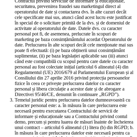
Contractul privind serviciile de informare și educaționale,
securitatea, prevenirea fraudei sau marketingul direct al
operatorului de date și contactarea dvs. în alte cazuri decât
cele specificate mai sus, atunci când acest lucru este justificat
în special de o solicitare primită de la dvs. și de domeniul de
activitate al operatorului de date. Datele dvs. cu caracter
personal pot fi, de asemenea, prelucrate în scopuri de
marketing pe baza consimțământului acordat Operatorului de
date. Prelucrarea în alte scopuri decât cele menționate mai sus
poate fi efectuată: (i) pe baza obținerii unui consimțământ
suplimentar, (ii) pe baza legislației aplicabile sau (iii) atunci
când este compatibilă cu scopul pentru care datele cu caracter
personal au fost colectate inițial (articolul 6 alineatul (4) din
Regulamentul (UE) 2016/679 al Parlamentului European și al
Consiliului din 27 aprilie 2016 privind protecția persoanelor
fizice în ceea ce privește prelucrarea datelor cu caracter
personal și libera circulație a acestor date și de abrogare a
Directivei 95/46/CE, denumit în continuare „RGPD”).
Temeiul juridic pentru prelucrarea datelor dumneavoastră cu
caracter personal este: a. în măsura în care prelucrarea este
necesară pentru executarea Contractului de servicii de
informare și educaționale sau a Contractului privind contul
demo, precum și pentru luarea de măsuri înainte de încheierea
unui contract – articolul 6 alineatul (1) litera (b) din RGPD; b.
în măsura în care prelucrarea datelor este necesară pentru ca