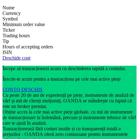
Nume
Currency
Symbol
Minimum order value
Ticker
Trading hours
Tip
Hours of accepting orders
ISIN
Deschide cont
Începe să tranzacționezi acum cu deschiderea rapidă a contului.
Înscrie-te acum pentru a tranzacționa pe cele mai active piețe
CONTO DESCHIS
Cu peste 20 de ani de experiență pe piețe, instrumente de analiză de
vârf și mii de clienți mulțumiți, OANDA se mândrește cu faptul că
este un broker premiat.
Obține acces la cele mai active piețe globale, cu mii de instrumente
de tranzacționare la îndemână, precum și instrumente tehnice de vârf
care te ajută în analiză.
Tranzacționează fără costuri inutile și cu transparență totală a
prețurilor - OANDA oferă zero comisioane pentru instrumentele