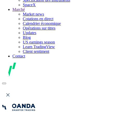
Spécification des instruments
SpaceX
Marché
Market news
Cotations en direct
Calendrier économique
Opérations sur titres
Updates
Blog
US earnings season
Learn TradingView
Client sentiment
Contact