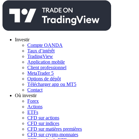
Investir
Compte OANDA
Taux d’intérêt
TradingView
Application mobile
Client professionnel
MetaTrader 5
Options de dépôt
Télécharger app ou MT5
Contact
Où investir
Forex
Actions
ETFs
CFD sur actions
CFD sur indices
CFD sur matières premières
CFD sur crypto-monnaies