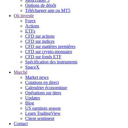
MetaTrader 5
Options de dépôt
Télécharger app ou MT5
Où investir
Forex
Actions
ETFs
CFD sur actions
CFD sur indices
CFD sur matières premières
CFD sur crypto-monnaies
CFD sur fonds ETF
Spécification des instruments
SpaceX
Marché
Market news
Cotations en direct
Calendrier économique
Opérations sur titres
Updates
Blog
US earnings season
Learn TradingView
Client sentiment
Contact