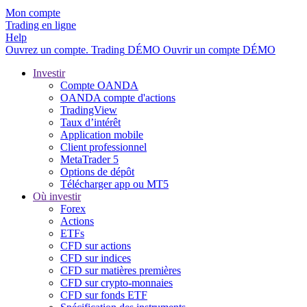
Mon compte
Trading en ligne
Help
Ouvrez un compte.
Trading
DÉMO
Ouvrir un compte DÉMO
Investir
Compte OANDA
OANDA compte d'actions
TradingView
Taux d’intérêt
Application mobile
Client professionnel
MetaTrader 5
Options de dépôt
Télécharger app ou MT5
Où investir
Forex
Actions
ETFs
CFD sur actions
CFD sur indices
CFD sur matières premières
CFD sur crypto-monnaies
CFD sur fonds ETF