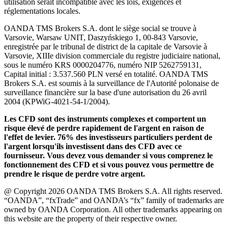
utilisation serait incompatible avec les lois, exigences et
réglementations locales.
OANDA TMS Brokers S.A. dont le siège social se trouve à
Varsovie, Warsaw UNIT, Daszyńskiego 1, 00-843 Varsovie,
enregistrée par le tribunal de district de la capitale de Varsovie à
Varsovie, XIIIe division commerciale du registre judiciaire national,
sous le numéro KRS 0000204776, numéro NIP 5262759131,
Capital initial : 3.537.560 PLN versé en totalité. OANDA TMS
Brokers S.A. est soumis à la surveillance de l'Autorité polonaise de
surveillance financière sur la base d'une autorisation du 26 avril
2004 (KPWiG-4021-54-1/2004).
Les CFD sont des instruments complexes et comportent un
risque élevé de perdre rapidement de l'argent en raison de
l'effet de levier. 76% des investisseurs particuliers perdent de
l'argent lorsqu'ils investissent dans des CFD avec ce
fournisseur. Vous devez vous demander si vous comprenez le
fonctionnement des CFD et si vous pouvez vous permettre de
prendre le risque de perdre votre argent.
@ Copyright 2026 OANDA TMS Brokers S.A. All rights reserved.
“OANDA”, “fxTrade” and OANDA’s “fx” family of trademarks are
owned by OANDA Corporation. All other trademarks appearing on
this website are the property of their respective owner.