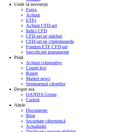
Unde să investești
Forex
Acțiuni
ETFs
Acțiuni CFD-uri
Indici CFD
CFD-uri pe mărfuri
CFD-uri pe criptomonede
Fonduri ETF CFD-uri
Specificații instrumente
Piață
Acțiuni corporative
Cotații live
Rulaje
Market news
Sentimentul clienților
Despre noi
OANDA Group
Carieră
Altele
Documente
Blog
Securitate cibernetică
Actualizări
Declinarea responsabilității