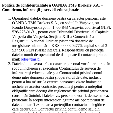
Politica de confidențialitate a OANDA TMS Brokers S.A. –
Cont demo, informații și servicii educaționale
Operatorul datelor dumneavoastră cu caracter personal este
OANDA TMS Brokers S.A., cu sediul în Varșovia, str.
Rondo Daszyńskiego nr. 1, 00-843 Varșovia, cod fiscal (NIP):
526-275-91-31, pentru care Tribunalul Districtual al Capitalei
Varșovia din Varșovia, Secția a XIII-a Comercială a
Registrului Național Judiciar, păstrează dosarele de
înregistrare sub numărul KRS: 0000204776, capital social 3
537 560 PLN (varsat integral). Responsabilul cu protecția
datelor numit de operatorul de date poate fi contactat prin e-
mail:
odo@tms.pl
.
Datele dumneavoastră cu caracter personal vor fi prelucrate în
scopul încheierii și executării Contractului de servicii de
informare și educaționale și a Contractului privind contul
demo între dumneavoastră și operatorul de date, inclusiv
pentru a lua măsuri la cererea persoanei vizate înainte de
încheierea acestor contracte, precum și pentru a îndeplini
obligațiile care decurg din reglementările privind gestionarea
consimțământului. Datele dvs. personale vor fi, de asemenea,
prelucrate în scopul intereselor legitime ale operatorului de
date, cum ar fi exercitarea pretențiilor contractuale legitime
care decurg din Contractul privind contul demo sau din