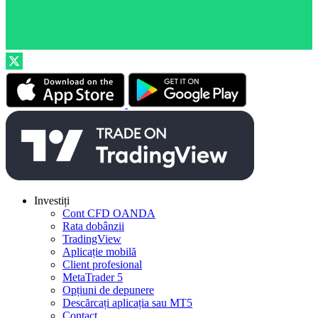
Investiți
Cont CFD OANDA
Rata dobânzii
TradingView
Aplicație mobilă
Client profesional
MetaTrader 5
Opțiuni de depunere
Descărcați aplicația sau MT5
Contact