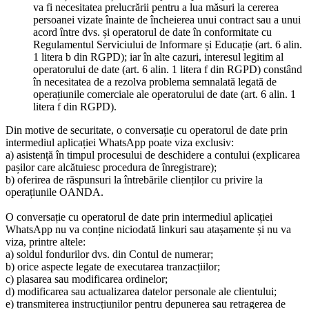
va fi necesitatea prelucrării pentru a lua măsuri la cererea
persoanei vizate înainte de încheierea unui contract sau a unui
acord între dvs. și operatorul de date în conformitate cu
Regulamentul Serviciului de Informare și Educație (art. 6 alin.
1 litera b din RGPD); iar în alte cazuri, interesul legitim al
operatorului de date (art. 6 alin. 1 litera f din RGPD) constând
în necesitatea de a rezolva problema semnalată legată de
operațiunile comerciale ale operatorului de date (art. 6 alin. 1
litera f din RGPD).
Din motive de securitate, o conversație cu operatorul de date prin
intermediul aplicației WhatsApp poate viza exclusiv:
a) asistență în timpul procesului de deschidere a contului (explicarea
pașilor care alcătuiesc procedura de înregistrare);
b) oferirea de răspunsuri la întrebările clienților cu privire la
operațiunile OANDA.
O conversație cu operatorul de date prin intermediul aplicației
WhatsApp nu va conține niciodată linkuri sau atașamente și nu va
viza, printre altele:
a) soldul fondurilor dvs. din Contul de numerar;
b) orice aspecte legate de executarea tranzacțiilor;
c) plasarea sau modificarea ordinelor;
d) modificarea sau actualizarea datelor personale ale clientului;
e) transmiterea instrucțiunilor pentru depunerea sau retragerea de