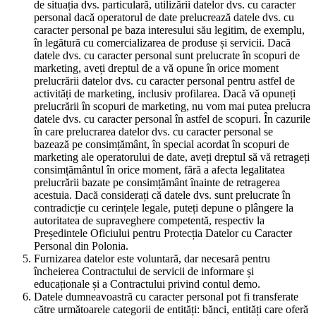
de situația dvs. particulară, utilizării datelor dvs. cu caracter
personal dacă operatorul de date prelucrează datele dvs. cu
caracter personal pe baza interesului său legitim, de exemplu,
în legătură cu comercializarea de produse și servicii. Dacă
datele dvs. cu caracter personal sunt prelucrate în scopuri de
marketing, aveți dreptul de a vă opune în orice moment
prelucrării datelor dvs. cu caracter personal pentru astfel de
activități de marketing, inclusiv profilarea. Dacă vă opuneți
prelucrării în scopuri de marketing, nu vom mai putea prelucra
datele dvs. cu caracter personal în astfel de scopuri. În cazurile
în care prelucrarea datelor dvs. cu caracter personal se
bazează pe consimțământ, în special acordat în scopuri de
marketing ale operatorului de date, aveți dreptul să vă retrageți
consimțământul în orice moment, fără a afecta legalitatea
prelucrării bazate pe consimțământ înainte de retragerea
acestuia. Dacă considerați că datele dvs. sunt prelucrate în
contradicție cu cerințele legale, puteți depune o plângere la
autoritatea de supraveghere competentă, respectiv la
Președintele Oficiului pentru Protecția Datelor cu Caracter
Personal din Polonia.
Furnizarea datelor este voluntară, dar necesară pentru
încheierea Contractului de servicii de informare și
educaționale și a Contractului privind contul demo.
Datele dumneavoastră cu caracter personal pot fi transferate
către următoarele categorii de entități: bănci, entități care oferă