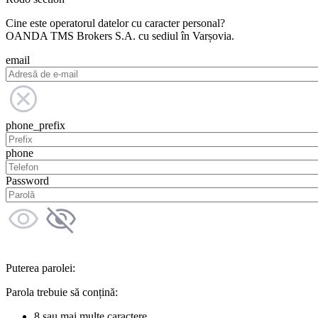
Cine este operatorul datelor cu caracter personal?
OANDA TMS Brokers S.A. cu sediul în Varșovia.
email
phone_prefix
phone
Password
Puterea parolei:
Parola trebuie să conțină:
8 sau mai multe caractere