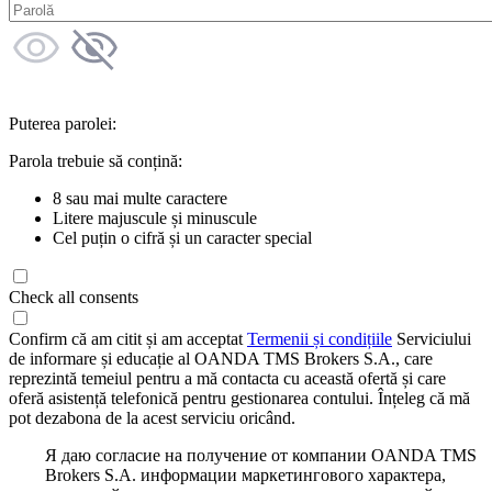
Puterea parolei:
Parola trebuie să conțină:
8 sau mai multe caractere
Litere majuscule și minuscule
Cel puțin o cifră și un caracter special
Check all consents
Confirm că am citit și am acceptat
Termenii și condițiile
Serviciului
de informare și educație al OANDA TMS Brokers S.A., care
reprezintă temeiul pentru a mă contacta cu această ofertă și care
oferă asistență telefonică pentru gestionarea contului. Înțeleg că mă
pot dezabona de la acest serviciu oricând.
Я даю согласие на получение от компании OANDA TMS
Brokers S.A. информации маркетингового характера,