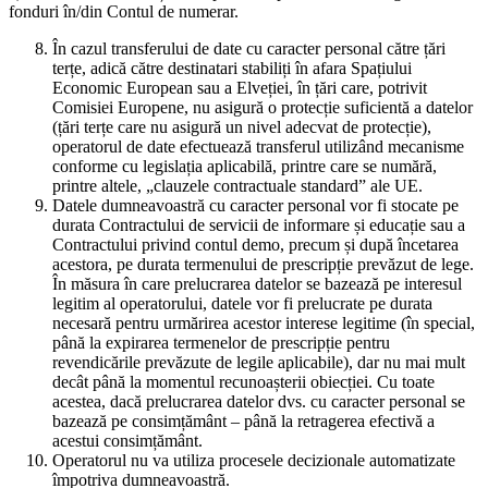
fonduri în/din Contul de numerar.
În cazul transferului de date cu caracter personal către țări
terțe, adică către destinatari stabiliți în afara Spațiului
Economic European sau a Elveției, în țări care, potrivit
Comisiei Europene, nu asigură o protecție suficientă a datelor
(țări terțe care nu asigură un nivel adecvat de protecție),
operatorul de date efectuează transferul utilizând mecanisme
conforme cu legislația aplicabilă, printre care se numără,
printre altele, „clauzele contractuale standard” ale UE.
Datele dumneavoastră cu caracter personal vor fi stocate pe
durata Contractului de servicii de informare și educație sau a
Contractului privind contul demo, precum și după încetarea
acestora, pe durata termenului de prescripție prevăzut de lege.
În măsura în care prelucrarea datelor se bazează pe interesul
legitim al operatorului, datele vor fi prelucrate pe durata
necesară pentru urmărirea acestor interese legitime (în special,
până la expirarea termenelor de prescripție pentru
revendicările prevăzute de legile aplicabile), dar nu mai mult
decât până la momentul recunoașterii obiecției. Cu toate
acestea, dacă prelucrarea datelor dvs. cu caracter personal se
bazează pe consimțământ – până la retragerea efectivă a
acestui consimțământ.
Operatorul nu va utiliza procesele decizionale automatizate
împotriva dumneavoastră.