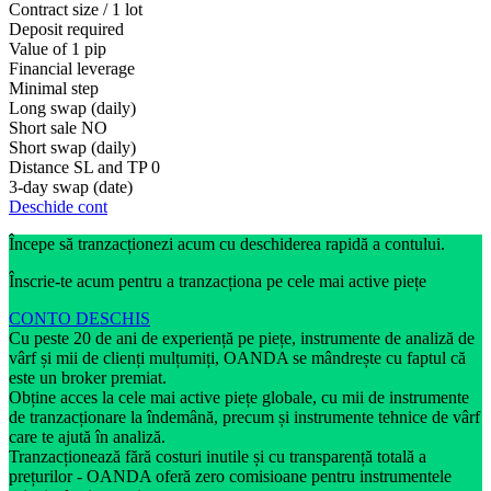
Contract size / 1 lot
Deposit required
Value of 1 pip
Financial leverage
Minimal step
Long swap (daily)
Short sale
NO
Short swap (daily)
Distance SL and TP
0
3-day swap (date)
Deschide cont
Începe să tranzacționezi acum cu deschiderea rapidă a contului.
Înscrie-te acum pentru a tranzacționa pe cele mai active piețe
CONTO DESCHIS
Cu peste 20 de ani de experiență pe piețe, instrumente de analiză de
vârf și mii de clienți mulțumiți, OANDA se mândrește cu faptul că
este un broker premiat.
Obține acces la cele mai active piețe globale, cu mii de instrumente
de tranzacționare la îndemână, precum și instrumente tehnice de vârf
care te ajută în analiză.
Tranzacționează fără costuri inutile și cu transparență totală a
prețurilor - OANDA oferă zero comisioane pentru instrumentele