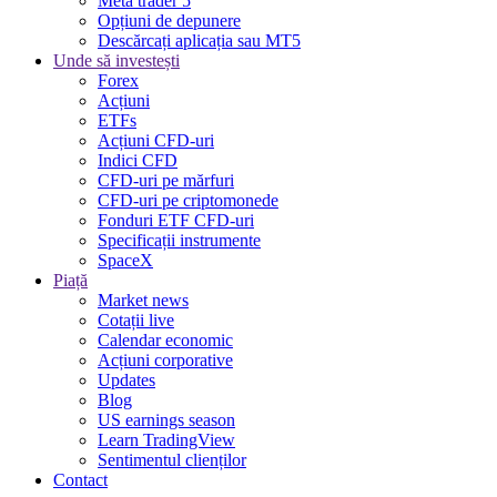
Meta trader 5
Opțiuni de depunere
Descărcați aplicația sau MT5
Unde să investești
Forex
Acțiuni
ETFs
Acțiuni CFD-uri
Indici CFD
CFD-uri pe mărfuri
CFD-uri pe criptomonede
Fonduri ETF CFD-uri
Specificații instrumente
SpaceX
Piață
Market news
Cotații live
Calendar economic
Acțiuni corporative
Updates
Blog
US earnings season
Learn TradingView
Sentimentul clienților
Contact