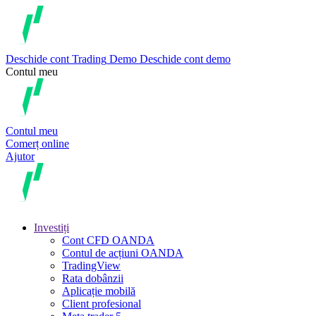
Deschide cont
Trading
Demo
Deschide cont demo
Contul meu
Contul meu
Comerț online
Ajutor
Investiți
Cont CFD OANDA
Contul de acțiuni OANDA
TradingView
Rata dobânzii
Aplicație mobilă
Client profesional