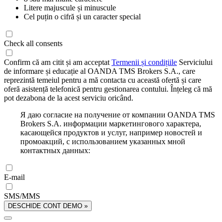
Litere majuscule și minuscule
Cel puțin o cifră și un caracter special
Check all consents
Confirm că am citit și am acceptat
Termenii și condițiile
Serviciului
de informare și educație al OANDA TMS Brokers S.A., care
reprezintă temeiul pentru a mă contacta cu această ofertă și care
oferă asistență telefonică pentru gestionarea contului. Înțeleg că mă
pot dezabona de la acest serviciu oricând.
Я даю согласие на получение от компании OANDA TMS
Brokers S.A. информации маркетингового характера,
касающейся продуктов и услуг, например новостей и
промоакций, с использованием указанных мной
контактных данных:
E-mail
SMS/MMS
DESCHIDE CONT DEMO »