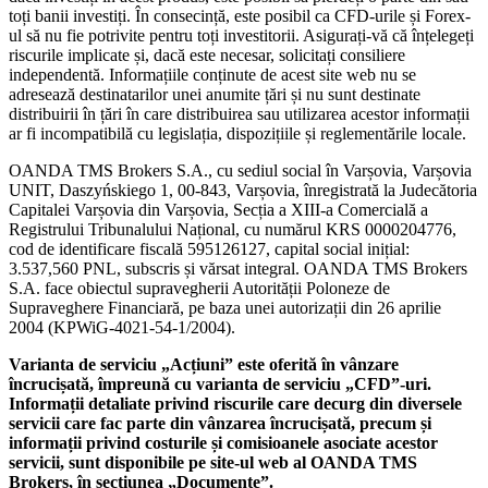
toți banii investiți. În consecință, este posibil ca CFD-urile și Forex-
ul să nu fie potrivite pentru toți investitorii. Asigurați-vă că înțelegeți
riscurile implicate și, dacă este necesar, solicitați consiliere
independentă. Informațiile conținute de acest site web nu se
adresează destinatarilor unei anumite țări și nu sunt destinate
distribuirii în țări în care distribuirea sau utilizarea acestor informații
ar fi incompatibilă cu legislația, dispozițiile și reglementările locale.
OANDA TMS Brokers S.A., cu sediul social în Varșovia, Varșovia
UNIT, Daszyńskiego 1, 00-843, Varșovia, înregistrată la Judecătoria
Capitalei Varșovia din Varșovia, Secția a XIII-a Comercială a
Registrului Tribunalului Național, cu numărul KRS 0000204776,
cod de identificare fiscală 595126127, capital social inițial:
3.537,560 PNL, subscris și vărsat integral. OANDA TMS Brokers
S.A. face obiectul supravegherii Autorității Poloneze de
Supraveghere Financiară, pe baza unei autorizații din 26 aprilie
2004 (KPWiG-4021-54-1/2004).
Varianta de serviciu „Acțiuni” este oferită în vânzare
încrucișată, împreună cu varianta de serviciu „CFD”-uri.
Informații detaliate privind riscurile care decurg din diversele
servicii care fac parte din vânzarea încrucișată, precum și
informații privind costurile și comisioanele asociate acestor
servicii, sunt disponibile pe site-ul web al OANDA TMS
Brokers, în secțiunea „Documente”.