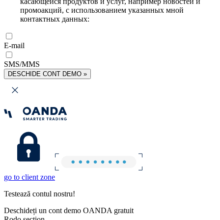
касающейся продуктов и услуг, например новостей и
промоакций, с использованием указанных мной
контактных данных:
E-mail
SMS/MMS
DESCHIDE CONT DEMO »
go to client zone
Testează contul nostru!
Deschideți un cont demo OANDA gratuit
Rodo section