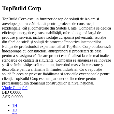
TopBuild Corp
TopBuild Corp este un furnizor de top de soluții de izolare și
anvelope pentru clădiri, atât pentru proiecte de construcții
rezidențiale, cât și comerciale din Statele Unite. Compania se dedică
eficienței energetice și sustenabilității, oferind o gamă largă de
produse și servicii, inclusiv izolație cu spumă pulverizată, izolație
din fibră de sticlă și soluții de protecție împotriva intemperiilor.
Echipa de profesioniști experimentați ai TopBuild Corp colaborează
îndeaproape cu constructori, antreprenori și proprietari de case
pentru a se asigura că fiecare proiect este finalizat la cele mai înalte
standarde de calitate și siguranță. Compania se angajează să inoveze
și să se îmbunătățească continuu, investind masiv în cercetare și
dezvoltare pentru a rămâne în fruntea industriei. Cu o reputație
solidă în ceea ce privește fiabilitatea și serviciile excepționale pentru
clienți, TopBuild Corp este un partener de încredere pentru
profesioniștii din domeniul construcțiilor la nivel național.
Vinde
Cumpără
BID
0.0000
ASK
0.0000
1H
1D