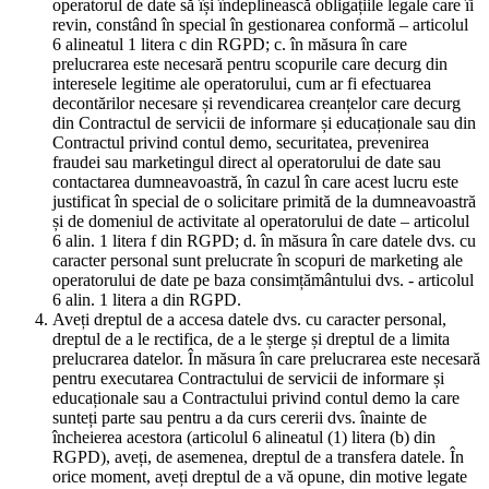
operatorul de date să își îndeplinească obligațiile legale care îi
revin, constând în special în gestionarea conformă – articolul
6 alineatul 1 litera c din RGPD; c. în măsura în care
prelucrarea este necesară pentru scopurile care decurg din
interesele legitime ale operatorului, cum ar fi efectuarea
decontărilor necesare și revendicarea creanțelor care decurg
din Contractul de servicii de informare și educaționale sau din
Contractul privind contul demo, securitatea, prevenirea
fraudei sau marketingul direct al operatorului de date sau
contactarea dumneavoastră, în cazul în care acest lucru este
justificat în special de o solicitare primită de la dumneavoastră
și de domeniul de activitate al operatorului de date – articolul
6 alin. 1 litera f din RGPD; d. în măsura în care datele dvs. cu
caracter personal sunt prelucrate în scopuri de marketing ale
operatorului de date pe baza consimțământului dvs. - articolul
6 alin. 1 litera a din RGPD.
Aveți dreptul de a accesa datele dvs. cu caracter personal,
dreptul de a le rectifica, de a le șterge și dreptul de a limita
prelucrarea datelor. În măsura în care prelucrarea este necesară
pentru executarea Contractului de servicii de informare și
educaționale sau a Contractului privind contul demo la care
sunteți parte sau pentru a da curs cererii dvs. înainte de
încheierea acestora (articolul 6 alineatul (1) litera (b) din
RGPD), aveți, de asemenea, dreptul de a transfera datele. În
orice moment, aveți dreptul de a vă opune, din motive legate