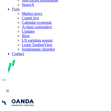
Specificații instrumente
SpaceX
Piață
Market news
Cotații live
Calendar economic
Acțiuni corporative
Updates
Blog
US earnings season
Learn TradingView
Sentimentul clienților
Contact