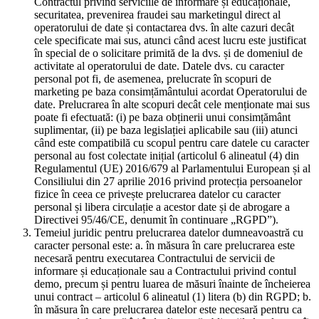
Contractul privind serviciile de informare și educaționale,
securitatea, prevenirea fraudei sau marketingul direct al
operatorului de date și contactarea dvs. în alte cazuri decât
cele specificate mai sus, atunci când acest lucru este justificat
în special de o solicitare primită de la dvs. și de domeniul de
activitate al operatorului de date. Datele dvs. cu caracter
personal pot fi, de asemenea, prelucrate în scopuri de
marketing pe baza consimțământului acordat Operatorului de
date. Prelucrarea în alte scopuri decât cele menționate mai sus
poate fi efectuată: (i) pe baza obținerii unui consimțământ
suplimentar, (ii) pe baza legislației aplicabile sau (iii) atunci
când este compatibilă cu scopul pentru care datele cu caracter
personal au fost colectate inițial (articolul 6 alineatul (4) din
Regulamentul (UE) 2016/679 al Parlamentului European și al
Consiliului din 27 aprilie 2016 privind protecția persoanelor
fizice în ceea ce privește prelucrarea datelor cu caracter
personal și libera circulație a acestor date și de abrogare a
Directivei 95/46/CE, denumit în continuare „RGPD”).
Temeiul juridic pentru prelucrarea datelor dumneavoastră cu
caracter personal este: a. în măsura în care prelucrarea este
necesară pentru executarea Contractului de servicii de
informare și educaționale sau a Contractului privind contul
demo, precum și pentru luarea de măsuri înainte de încheierea
unui contract – articolul 6 alineatul (1) litera (b) din RGPD; b.
în măsura în care prelucrarea datelor este necesară pentru ca