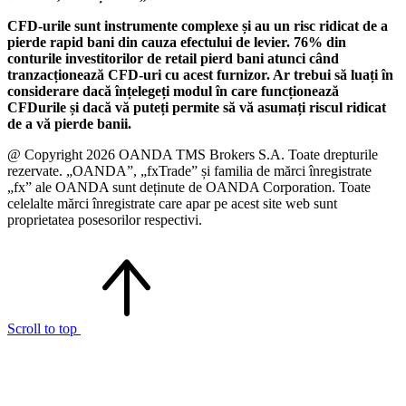
CFD-urile sunt instrumente complexe și au un risc ridicat de a
pierde rapid bani din cauza efectului de levier. 76% din
conturile investitorilor de retail pierd bani atunci când
tranzacționează CFD-uri cu acest furnizor. Ar trebui să luați în
considerare dacă înțelegeți modul în care funcționează
CFDurile și dacă vă puteți permite să vă asumați riscul ridicat
de a vă pierde banii.
@ Copyright 2026 OANDA TMS Brokers S.A. Toate drepturile
rezervate. „OANDA”, „fxTrade” și familia de mărci înregistrate
„fx” ale OANDA sunt deținute de OANDA Corporation. Toate
celelalte mărci înregistrate care apar pe acest site web sunt
proprietatea posesorilor respectivi.
Scroll to top