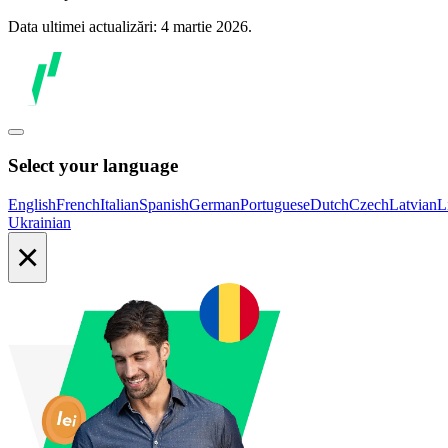
Data ultimei actualizări: 4 martie 2026.
Select your language
English
French
Italian
Spanish
German
Portuguese
Dutch
Czech
Latvian
L
Ukrainian
×