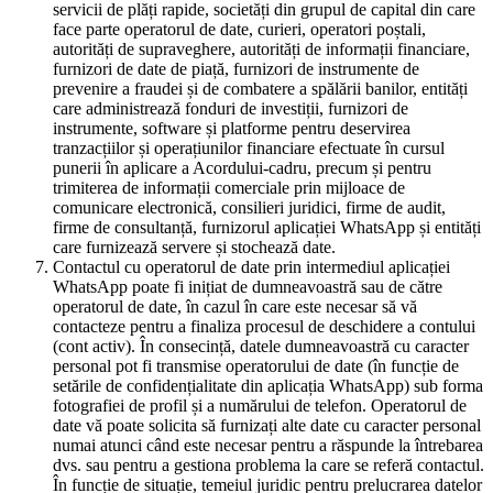
servicii de plăți rapide, societăți din grupul de capital din care
face parte operatorul de date, curieri, operatori poștali,
autorități de supraveghere, autorități de informații financiare,
furnizori de date de piață, furnizori de instrumente de
prevenire a fraudei și de combatere a spălării banilor, entități
care administrează fonduri de investiții, furnizori de
instrumente, software și platforme pentru deservirea
tranzacțiilor și operațiunilor financiare efectuate în cursul
punerii în aplicare a Acordului-cadru, precum și pentru
trimiterea de informații comerciale prin mijloace de
comunicare electronică, consilieri juridici, firme de audit,
firme de consultanță, furnizorul aplicației WhatsApp și entități
care furnizează servere și stochează date.
Contactul cu operatorul de date prin intermediul aplicației
WhatsApp poate fi inițiat de dumneavoastră sau de către
operatorul de date, în cazul în care este necesar să vă
contacteze pentru a finaliza procesul de deschidere a contului
(cont activ). În consecință, datele dumneavoastră cu caracter
personal pot fi transmise operatorului de date (în funcție de
setările de confidențialitate din aplicația WhatsApp) sub forma
fotografiei de profil și a numărului de telefon. Operatorul de
date vă poate solicita să furnizați alte date cu caracter personal
numai atunci când este necesar pentru a răspunde la întrebarea
dvs. sau pentru a gestiona problema la care se referă contactul.
În funcție de situație, temeiul juridic pentru prelucrarea datelor