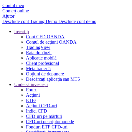
Contul meu
Comerț online
Ajutor
Deschide cont
Trading
Demo
Deschide cont demo
Investiți
Cont CFD OANDA
Contul de acțiuni OANDA
TradingView
Rata dobânzii
Aplicație mobilă
Client profesional
Meta trader 5
Opțiuni de depunere
Descărcați aplicația sau MT5
Unde să investești
Forex
Acțiuni
ETFs
Acțiuni CFD-uri
Indici CFD
CFD-uri pe mărfuri
CFD-uri pe criptomonede
Fonduri ETF CFD-uri