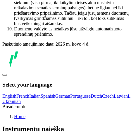
siekimui (visų pirma, iki taikytinų teisės aktų nustatytų
reikalavimų senaties terminų pabaigos), bet ne ilgiau nei iki
prieštaravimo pripažinimo. Tačiau jeigu jūsų asmens duomenų
tvarkymas grindžiamas sutikimu – iki tol, kol toks sutikimas
bus veiksmingai atšauktas.
Duomenų valdytojas netaikys jūsų atžvilgiu automatizuoto
sprendimų priėmimo.
Paskutinio atnaujinimo data: 2026 m. kovo 4 d.
Select your language
English
French
Italian
Spanish
German
Portuguese
Dutch
Czech
Latvian
L
Ukrainian
Breadcrumb
Home
Instrumentų paieška