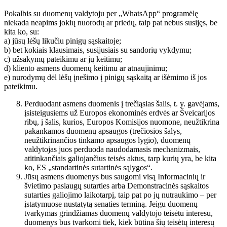
Pokalbis su duomenų valdytoju per „WhatsApp“ programėlę
niekada neapims jokių nuorodų ar priedų, taip pat nebus susijęs, be
kita ko, su:
a) jūsų lėšų likučiu pinigų sąskaitoje;
b) bet kokiais klausimais, susijusiais su sandorių vykdymu;
c) užsakymų pateikimu ar jų keitimu;
d) kliento asmens duomenų keitimu ar atnaujinimu;
e) nurodymų dėl lėšų įnešimo į pinigų sąskaitą ar išėmimo iš jos
pateikimu.
Perduodant asmens duomenis į trečiąsias šalis, t. y. gavėjams,
įsisteigusiems už Europos ekonominės erdvės ar Šveicarijos
ribų, į šalis, kurios, Europos Komisijos nuomone, neužtikrina
pakankamos duomenų apsaugos (trečiosios šalys,
neužtikrinančios tinkamo apsaugos lygio), duomenų
valdytojas juos perduoda naudodamasis mechanizmais,
atitinkančiais galiojančius teisės aktus, tarp kurių yra, be kita
ko, ES „standartinės sutartinės sąlygos“.
Jūsų asmens duomenys bus saugomi visą Informacinių ir
švietimo paslaugų sutarties arba Demonstracinės sąskaitos
sutarties galiojimo laikotarpį, taip pat po jų nutraukimo – per
įstatymuose nustatytą senaties terminą. Jeigu duomenų
tvarkymas grindžiamas duomenų valdytojo teisėtu interesu,
duomenys bus tvarkomi tiek, kiek būtina šių teisėtų interesų