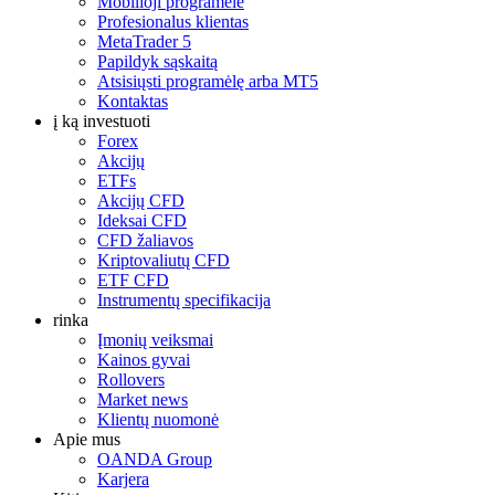
Mobilioji programėlė
Profesionalus klientas
MetaTrader 5
Papildyk sąskaitą
Atsisiųsti programėlę arba MT5
Kontaktas
į ką investuoti
Forex
Akcijų
ETFs
Akcijų CFD
Ideksai CFD
CFD žaliavos
Kriptovaliutų CFD
ETF CFD
Instrumentų specifikacija
rinka
Įmonių veiksmai
Kainos gyvai
Rollovers
Market news
Klientų nuomonė
Apie mus
OANDA Group
Karjera