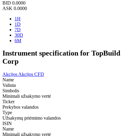
BID
0.0000
ASK
0.0000
1H
1D
7D
30D
6M
Instrument specification for TopBuild
Corp
Akcijos
Akcijos CFD
Name
Valiuta
Simbolis
Minimali užsakymo vertė
Ticker
Prekybos valandos
Type
Užsakymų priėmimo valandos
ISIN
Name
Minimali užsakymo vertė