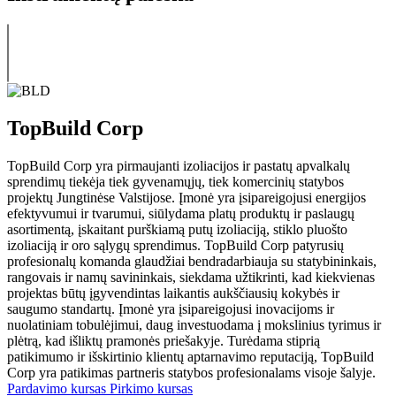
TopBuild Corp
TopBuild Corp yra pirmaujanti izoliacijos ir pastatų apvalkalų
sprendimų tiekėja tiek gyvenamųjų, tiek komercinių statybos
projektų Jungtinėse Valstijose. Įmonė yra įsipareigojusi energijos
efektyvumui ir tvarumui, siūlydama platų produktų ir paslaugų
asortimentą, įskaitant purškiamą putų izoliaciją, stiklo pluošto
izoliaciją ir oro sąlygų sprendimus. TopBuild Corp patyrusių
profesionalų komanda glaudžiai bendradarbiauja su statybininkais,
rangovais ir namų savininkais, siekdama užtikrinti, kad kiekvienas
projektas būtų įgyvendintas laikantis aukščiausių kokybės ir
saugumo standartų. Įmonė yra įsipareigojusi inovacijoms ir
nuolatiniam tobulėjimui, daug investuodama į mokslinius tyrimus ir
plėtrą, kad išliktų pramonės priešakyje. Turėdama stiprią
patikimumo ir išskirtinio klientų aptarnavimo reputaciją, TopBuild
Corp yra patikimas partneris statybos profesionalams visoje šalyje.
Pardavimo kursas
Pirkimo kursas