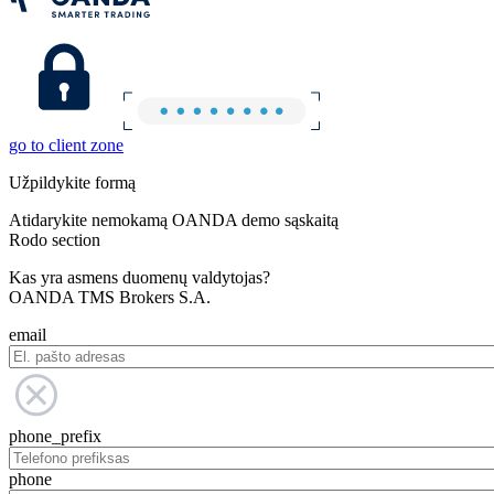
go to client zone
Užpildykite formą
Atidarykite nemokamą OANDA demo sąskaitą
Rodo section
Kas yra asmens duomenų valdytojas?
OANDA TMS Brokers S.A.
email
phone_prefix
phone