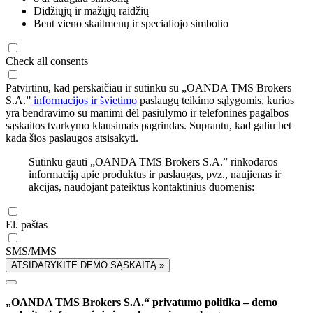
Didžiųjų ir mažųjų raidžių
Bent vieno skaitmenų ir specialiojo simbolio
Check all consents
Patvirtinu, kad perskaičiau ir sutinku su „OANDA TMS Brokers
S.A.”
informacijos ir švietimo
paslaugų teikimo sąlygomis, kurios
yra bendravimo su manimi dėl pasiūlymo ir telefoninės pagalbos
sąskaitos tvarkymo klausimais pagrindas. Suprantu, kad galiu bet
kada šios paslaugos atsisakyti.
Sutinku gauti „OANDA TMS Brokers S.A.” rinkodaros
informaciją apie produktus ir paslaugas, pvz., naujienas ir
akcijas, naudojant pateiktus kontaktinius duomenis:
El. paštas
SMS/MMS
ATSIDARYKITE DEMO SĄSKAITĄ »
„OANDA TMS Brokers S.A.“ privatumo politika – demo