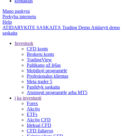
kontaktas
Mano paskyra
Prekyba internetu
Help
ATIDARYKITE SĄSKAITĄ
Trading
Demo
Atidaryti demo
sąskaitą
Investuok
CFD konts
Brokeru konts
TradingView
Palūkanų už lėšas
Mobilioji programėlė
Profesionalus klientas
Meta trader 5
Papildyk sąskaitą
Atsisiųsti programėlę arba MT5
į ką investuoti
Forex
Akcijų
ETFs
Akcijų CFD
Ideksai CFD
CFD žaliavos