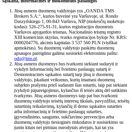
sąskaita, informacinės ir mokomosios paslaugos
Jūsų asmens duomenų valdytojas yra „OANDA TMS
Brokers S.A.“, kurios buveinė yra Varšuvoje, ul. Rondo
Daszyńskiego 1, 00-843 Varšuva, NIP (mokesčių mokėtojo
kodas): 526-275-91-31, kurios registracijos duomenis
Varšuvos apygardos teismas, Nacionalinio teismų registro
XIII komercinis skyrius, tvarko registracijos byloje Nr. KRS:
0000204776, akcinis kapitalas 3 537 560 PLN (visiškai
apmokėtas). Su duomenų valdytojo paskirtu duomenų
apsaugos pareigūnu galima susisiekti elektroniniu paštu:
odo@tms.pl
.
Jūsų asmens duomenys bus tvarkomi siekiant sudaryti ir
vykdyti Informacinių bei švietimo paslaugų sutartį ir
Demonstracinės sąskaitos sutartį tarp jūsų ir duomenų
valdytojo, įskaitant veiksmus, kurių imamasi duomenų
subjekto prašymu prieš sudarant šias sutartis, taip pat siekiant
įvykdyti įsipareigojimus, kylančius iš teisės aktų dėl sutikimo
tvarkymo. Jūsų asmens duomenys taip pat bus tvarkomi
duomenų valdytojo teisėtų interesų tikslais, pavyzdžiui, teisėtų
sutartinių reikalavimų, kylančių iš demo sąskaitos sutarties
arba informacinių ir švietimo paslaugų sutarties,
įgyvendinimo, saugumo, sukčiavimo prevencijos arba
duomenų valdytojo tiesioginės rinkodaros ir susisiekimo su
jumis kitais nei pirmiau nurodytais atvejais, kai tai yra