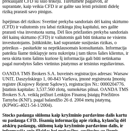
prekiaujant CFD su šiuo teikėju. Turėtumėte pagalvoti, ar
suprantate, kaip veikia CFD ir ar galite sau leisti prisiimti didelę
riziką prarasti savo pinigus.
Ispėjimas dėl rizikos: Svertinė prekyba sandoriais dėl kainų skirtumo
(CFD) ir valiutomis yra labai rizikinga jūsų kapitalui, nes galite
prarasti visa investuota sumą. Dėl šios priežasties prekyba sandoriais
dėl kainų skirtumo (CFD) ir valiutomis gali būti tinkama ne visiems
investuotojams. Įsitikinkite, kad suprantate susijusias rizikas, o
prireikus – pasitarkite su nepriklausomais konsultantais. Informacija
pateikta šiame tinklapyje nera nukreipta į tam tikros šalies klientus, ir
nera skirta toms šalims kuriose šį informacija gali būti netinkama
pagal nurodytos šalies vietinius įstatymus ar teisinius reguliavimus.
OANDA TMS Brokers S.A. buveinės registracijos adresas: Warsaw
UNIT, Daszyńskiego 1, 00-843 Varšuva, įmonė registruota Įmonių
registre (Krajowy Rejestr Sądowy), registracijos Nr.: 0000204776.
Įstatinis kapitalas: 3,537.560 zlotų, sumokėtas pilnai. OANDA TMS
Brokers S.A. veiklą prižiuri Lenkijos Finansų Įstaigų Priežiūros
Tarnyba (KNF), pagal balandžio 26 d. 2004 metų įstatymą.
(KPWiG-4021-54-1/2004).
Stocks paslauga siūloma kaip kryžminio pardavimo dalis kartu
su paslauga CFD. Išsamią informaciją apie riziką, kylančią dėl
atskirų paslaugų, siūlomų kaip kryžminio pardavimo dalis, ir
informaciją apie išlaidas bei mokesčius, susijusius su šiomis