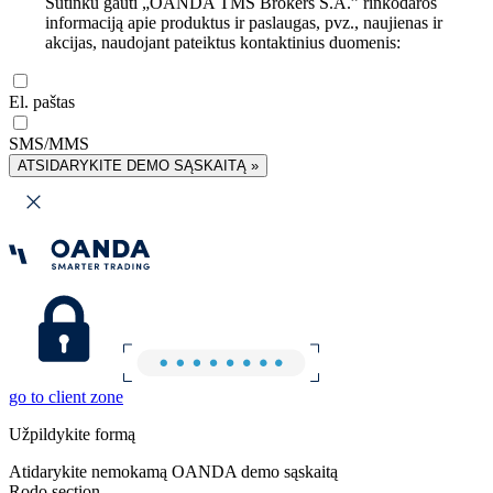
Sutinku gauti „OANDA TMS Brokers S.A.” rinkodaros
informaciją apie produktus ir paslaugas, pvz., naujienas ir
akcijas, naudojant pateiktus kontaktinius duomenis:
El. paštas
SMS/MMS
ATSIDARYKITE DEMO SĄSKAITĄ »
go to client zone
Užpildykite formą
Atidarykite nemokamą OANDA demo sąskaitą
Rodo section