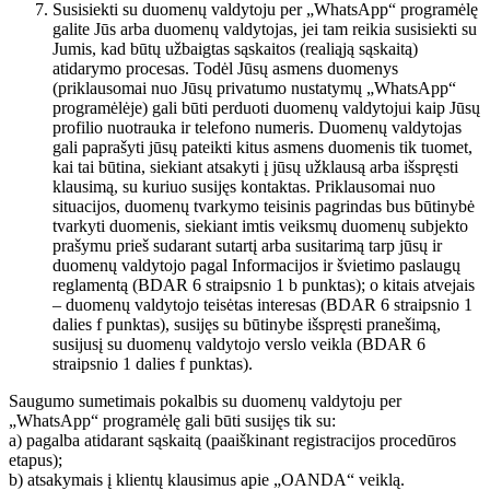
Susisiekti su duomenų valdytoju per „WhatsApp“ programėlę
galite Jūs arba duomenų valdytojas, jei tam reikia susisiekti su
Jumis, kad būtų užbaigtas sąskaitos (realiąją sąskaitą)
atidarymo procesas. Todėl Jūsų asmens duomenys
(priklausomai nuo Jūsų privatumo nustatymų „WhatsApp“
programėlėje) gali būti perduoti duomenų valdytojui kaip Jūsų
profilio nuotrauka ir telefono numeris. Duomenų valdytojas
gali paprašyti jūsų pateikti kitus asmens duomenis tik tuomet,
kai tai būtina, siekiant atsakyti į jūsų užklausą arba išspręsti
klausimą, su kuriuo susijęs kontaktas. Priklausomai nuo
situacijos, duomenų tvarkymo teisinis pagrindas bus būtinybė
tvarkyti duomenis, siekiant imtis veiksmų duomenų subjekto
prašymu prieš sudarant sutartį arba susitarimą tarp jūsų ir
duomenų valdytojo pagal Informacijos ir švietimo paslaugų
reglamentą (BDAR 6 straipsnio 1 b punktas); o kitais atvejais
– duomenų valdytojo teisėtas interesas (BDAR 6 straipsnio 1
dalies f punktas), susijęs su būtinybe išspręsti pranešimą,
susijusį su duomenų valdytojo verslo veikla (BDAR 6
straipsnio 1 dalies f punktas).
Saugumo sumetimais pokalbis su duomenų valdytoju per
„WhatsApp“ programėlę gali būti susijęs tik su:
a) pagalba atidarant sąskaitą (paaiškinant registracijos procedūros
etapus);
b) atsakymais į klientų klausimus apie „OANDA“ veiklą.