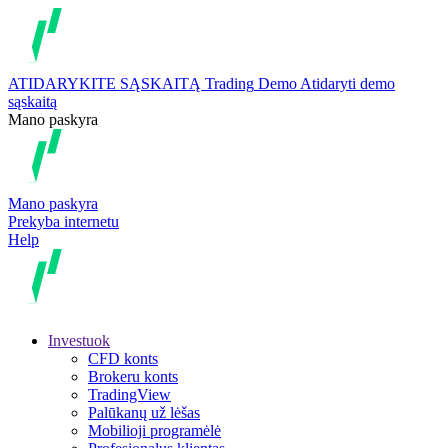
ATIDARYKITE SĄSKAITĄ
Trading
Demo
Atidaryti demo
sąskaitą
Mano paskyra
Mano paskyra
Prekyba internetu
Help
Investuok
CFD konts
Brokeru konts
TradingView
Palūkanų už lėšas
Mobilioji programėlė