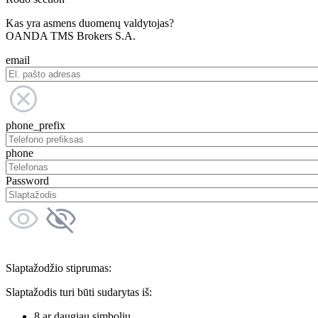
Kas yra asmens duomenų valdytojas?
OANDA TMS Brokers S.A.
email
phone_prefix
phone
Password
Slaptažodžio stiprumas:
Slaptažodis turi būti sudarytas iš:
8 ar daugiau simbolių