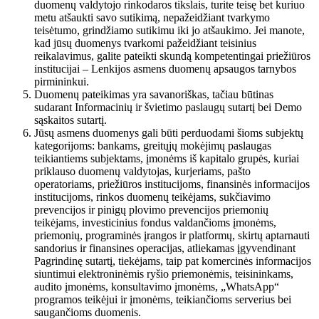
duomenų valdytojo rinkodaros tikslais, turite teisę bet kuriuo
metu atšaukti savo sutikimą, nepažeidžiant tvarkymo
teisėtumo, grindžiamo sutikimu iki jo atšaukimo. Jei manote,
kad jūsų duomenys tvarkomi pažeidžiant teisinius
reikalavimus, galite pateikti skundą kompetentingai priežiūros
institucijai – Lenkijos asmens duomenų apsaugos tarnybos
pirmininkui.
Duomenų pateikimas yra savanoriškas, tačiau būtinas
sudarant Informacinių ir švietimo paslaugų sutartį bei Demo
sąskaitos sutartį.
Jūsų asmens duomenys gali būti perduodami šioms subjektų
kategorijoms: bankams, greitųjų mokėjimų paslaugas
teikiantiems subjektams, įmonėms iš kapitalo grupės, kuriai
priklauso duomenų valdytojas, kurjeriams, pašto
operatoriams, priežiūros institucijoms, finansinės informacijos
institucijoms, rinkos duomenų teikėjams, sukčiavimo
prevencijos ir pinigų plovimo prevencijos priemonių
teikėjams, investicinius fondus valdančioms įmonėms,
priemonių, programinės įrangos ir platformų, skirtų aptarnauti
sandorius ir finansines operacijas, atliekamas įgyvendinant
Pagrindinę sutartį, tiekėjams, taip pat komercinės informacijos
siuntimui elektroninėmis ryšio priemonėmis, teisininkams,
audito įmonėms, konsultavimo įmonėms, „WhatsApp“
programos teikėjui ir įmonėms, teikiančioms serverius bei
saugančioms duomenis.