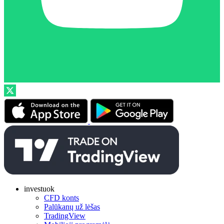
investuok
CFD konts
Palūkanų už lėšas
TradingView