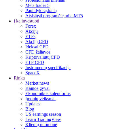
Profesionalus klientas
Meta trader 5
Papildyk sąskaitą
Atsisiųsti programėlę arba MT5
į ką investuoti
Forex
Akcijų
ETFs
Akcijų CFD
Ideksai CFD
CFD žaliavos
Kriptovaliutų CFD
ETF CFD
Instrumentų specifikacija
SpaceX
Rinka
Market news
Kainos gyvai
Ekonomikos kalendorius
Įmonių veiksmai
Updates
Blog
US earnings season
Learn TradingView
Klientų nuomonė