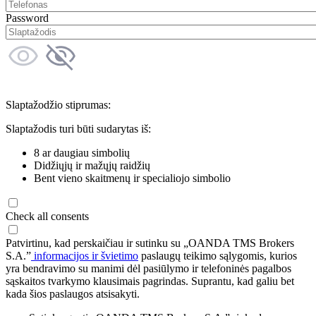
Password
Slaptažodžio stiprumas:
Slaptažodis turi būti sudarytas iš:
8 ar daugiau simbolių
Didžiųjų ir mažųjų raidžių
Bent vieno skaitmenų ir specialiojo simbolio
Check all consents
Patvirtinu, kad perskaičiau ir sutinku su „OANDA TMS Brokers
S.A.”
informacijos ir švietimo
paslaugų teikimo sąlygomis, kurios
yra bendravimo su manimi dėl pasiūlymo ir telefoninės pagalbos
sąskaitos tvarkymo klausimais pagrindas. Suprantu, kad galiu bet
kada šios paslaugos atsisakyti.