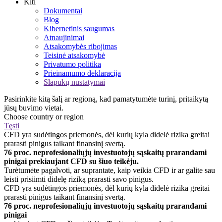
Kiti
Dokumentai
Blog
Kibernetinis saugumas
Atnaujinimai
Atsakomybės ribojimas
Teisinė atsakomybė
Privatumo politika
Prieinamumo deklaracija
Slapukų nustatymai
Pasirinkite kitą šalį ar regioną, kad pamatytumėte turinį, pritaikytą
jūsų buvimo vietai.
Choose country or region
Tęsti
CFD yra sudėtingos priemonės, dėl kurių kyla didelė rizika greitai
prarasti pinigus taikant finansinį svertą.
76 proc. neprofesionaliųjų investuotojų sąskaitų prarandami
pinigai prekiaujant CFD su šiuo teikėju.
Turėtumėte pagalvoti, ar suprantate, kaip veikia CFD ir ar galite sau
leisti prisiimti didelę riziką prarasti savo pinigus.
CFD yra sudėtingos priemonės, dėl kurių kyla didelė rizika greitai
prarasti pinigus taikant finansinį svertą.
76 proc. neprofesionaliųjų investuotojų sąskaitų prarandami
pinigai