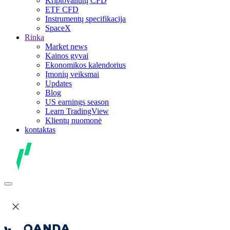
Kriptovaliutų CFD
ETF CFD
Instrumentų specifikacija
SpaceX
Rinka
Market news
Kainos gyvai
Ekonomikos kalendorius
Įmonių veiksmai
Updates
Blog
US earnings season
Learn TradingView
Klientų nuomonė
kontaktas