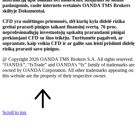
paslaugomis, rasite interneto svetainės OANDA TMS Brokers
skiltyje Dokumentai.
CFD yra sudėtingos priemonės, dėl kurių kyla didelė rizika
greitai prarasti pinigus taikant finansinį svertą. 76 proc.
neprofesionaliųjų investuotojų sąskaitų prarandami pinigai
prekiaujant CFD su šiuo teikėju. Turėtumėte pagalvoti, ar
suprantate, kaip veikia CFD ir ar galite sau leisti prisiimti didelę
riziką prarasti savo pinigus.
@ Copyright 2026 OANDA TMS Brokers S.A. All rights reserved.
“OANDA”, “fxTrade” and OANDA’s “fx” family of trademarks are
owned by OANDA Corporation. All other trademarks appearing on
this website are the property of their respective owner.
Scroll to top