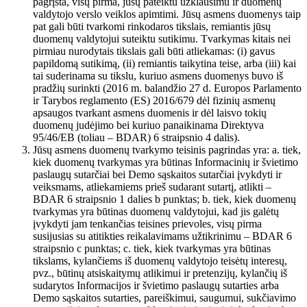
pagrįsta, visų pirma, jūsų pateiktu užklausimu ir duomenų
valdytojo verslo veiklos apimtimi. Jūsų asmens duomenys taip
pat gali būti tvarkomi rinkodaros tikslais, remiantis jūsų
duomenų valdytojui suteiktu sutikimu. Tvarkymas kitais nei
pirmiau nurodytais tikslais gali būti atliekamas: (i) gavus
papildomą sutikimą, (ii) remiantis taikytina teise, arba (iii) kai
tai suderinama su tikslu, kuriuo asmens duomenys buvo iš
pradžių surinkti (2016 m. balandžio 27 d. Europos Parlamento
ir Tarybos reglamento (ES) 2016/679 dėl fizinių asmenų
apsaugos tvarkant asmens duomenis ir dėl laisvo tokių
duomenų judėjimo bei kuriuo panaikinama Direktyva
95/46/EB (toliau – BDAR) 6 straipsnio 4 dalis).
Jūsų asmens duomenų tvarkymo teisinis pagrindas yra: a. tiek,
kiek duomenų tvarkymas yra būtinas Informacinių ir švietimo
paslaugų sutarčiai bei Demo sąskaitos sutarčiai įvykdyti ir
veiksmams, atliekamiems prieš sudarant sutartį, atlikti –
BDAR 6 straipsnio 1 dalies b punktas; b. tiek, kiek duomenų
tvarkymas yra būtinas duomenų valdytojui, kad jis galėtų
įvykdyti jam tenkančias teisines prievoles, visų pirma
susijusias su atitikties reikalavimams užtikrinimu – BDAR 6
straipsnio c punktas; c. tiek, kiek tvarkymas yra būtinas
tikslams, kylančiems iš duomenų valdytojo teisėtų interesų,
pvz., būtinų atsiskaitymų atlikimui ir pretenzijų, kylančių iš
sudarytos Informacijos ir švietimo paslaugų sutarties arba
Demo sąskaitos sutarties, pareiškimui, saugumui, sukčiavimo