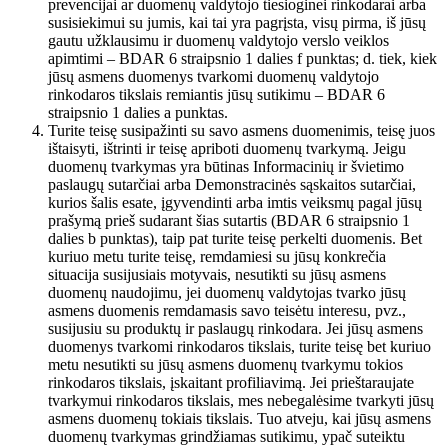
prevencijai ar duomenų valdytojo tiesioginei rinkodarai arba
susisiekimui su jumis, kai tai yra pagrįsta, visų pirma, iš jūsų
gautu užklausimu ir duomenų valdytojo verslo veiklos
apimtimi – BDAR 6 straipsnio 1 dalies f punktas; d. tiek, kiek
jūsų asmens duomenys tvarkomi duomenų valdytojo
rinkodaros tikslais remiantis jūsų sutikimu – BDAR 6
straipsnio 1 dalies a punktas.
Turite teisę susipažinti su savo asmens duomenimis, teisę juos
ištaisyti, ištrinti ir teisę apriboti duomenų tvarkymą. Jeigu
duomenų tvarkymas yra būtinas Informacinių ir švietimo
paslaugų sutarčiai arba Demonstracinės sąskaitos sutarčiai,
kurios šalis esate, įgyvendinti arba imtis veiksmų pagal jūsų
prašymą prieš sudarant šias sutartis (BDAR 6 straipsnio 1
dalies b punktas), taip pat turite teisę perkelti duomenis. Bet
kuriuo metu turite teisę, remdamiesi su jūsų konkrečia
situacija susijusiais motyvais, nesutikti su jūsų asmens
duomenų naudojimu, jei duomenų valdytojas tvarko jūsų
asmens duomenis remdamasis savo teisėtu interesu, pvz.,
susijusiu su produktų ir paslaugų rinkodara. Jei jūsų asmens
duomenys tvarkomi rinkodaros tikslais, turite teisę bet kuriuo
metu nesutikti su jūsų asmens duomenų tvarkymu tokios
rinkodaros tikslais, įskaitant profiliavimą. Jei prieštaraujate
tvarkymui rinkodaros tikslais, mes nebegalėsime tvarkyti jūsų
asmens duomenų tokiais tikslais. Tuo atveju, kai jūsų asmens
duomenų tvarkymas grindžiamas sutikimu, ypač suteiktu