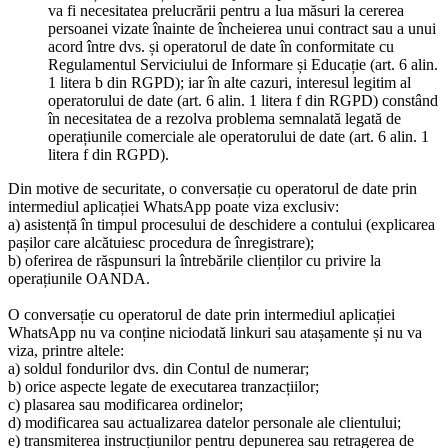
va fi necesitatea prelucrării pentru a lua măsuri la cererea
persoanei vizate înainte de încheierea unui contract sau a unui
acord între dvs. și operatorul de date în conformitate cu
Regulamentul Serviciului de Informare și Educație (art. 6 alin.
1 litera b din RGPD); iar în alte cazuri, interesul legitim al
operatorului de date (art. 6 alin. 1 litera f din RGPD) constând
în necesitatea de a rezolva problema semnalată legată de
operațiunile comerciale ale operatorului de date (art. 6 alin. 1
litera f din RGPD).
Din motive de securitate, o conversație cu operatorul de date prin
intermediul aplicației WhatsApp poate viza exclusiv:
a) asistență în timpul procesului de deschidere a contului (explicarea
pașilor care alcătuiesc procedura de înregistrare);
b) oferirea de răspunsuri la întrebările clienților cu privire la
operațiunile OANDA.
O conversație cu operatorul de date prin intermediul aplicației
WhatsApp nu va conține niciodată linkuri sau atașamente și nu va
viza, printre altele:
a) soldul fondurilor dvs. din Contul de numerar;
b) orice aspecte legate de executarea tranzacțiilor;
c) plasarea sau modificarea ordinelor;
d) modificarea sau actualizarea datelor personale ale clientului;
e) transmiterea instrucțiunilor pentru depunerea sau retragerea de