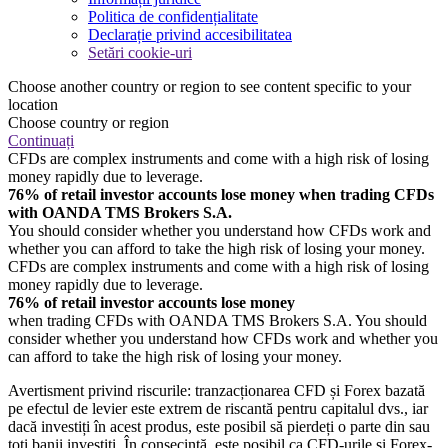
Politica de confidențialitate
Declarație privind accesibilitatea
Setări cookie-uri
Choose another country or region to see content specific to your
location
Choose country or region
Continuați
CFDs are complex instruments and come with a high risk of losing
money rapidly due to leverage.
76% of retail investor accounts lose money when trading CFDs
with OANDA TMS Brokers S.A.
You should consider whether you understand how CFDs work and
whether you can afford to take the high risk of losing your money.
CFDs are complex instruments and come with a high risk of losing
money rapidly due to leverage.
76% of retail investor accounts lose money
when trading CFDs with OANDA TMS Brokers S.A. You should
consider whether you understand how CFDs work and whether you
can afford to take the high risk of losing your money.
Avertisment privind riscurile: tranzacționarea CFD și Forex bazată
pe efectul de levier este extrem de riscantă pentru capitalul dvs., iar
dacă investiți în acest produs, este posibil să pierdeți o parte din sau
toți banii investiți. În consecință, este posibil ca CFD-urile și Forex-