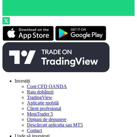
Investiți
Cont CFD OANDA
Rata dobânzii
TradingView
Aplicație mobilă
Client profesional
MetaTrader 5
Opțiuni de depunere
Descărcați aplicația sau MT5
Contact
Unde să investești