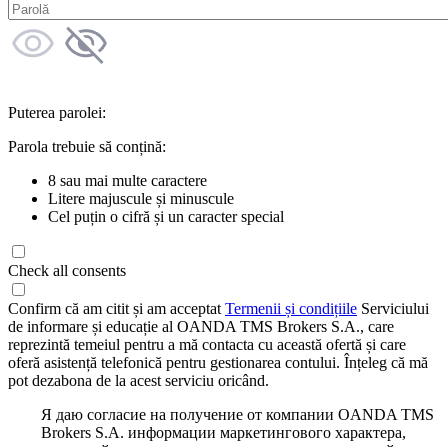
Puterea parolei:
Parola trebuie să conțină:
8 sau mai multe caractere
Litere majuscule și minuscule
Cel puțin o cifră și un caracter special
Check all consents
Confirm că am citit și am acceptat
Termenii și condițiile
Serviciului
de informare și educație al OANDA TMS Brokers S.A., care
reprezintă temeiul pentru a mă contacta cu această ofertă și care
oferă asistență telefonică pentru gestionarea contului. Înțeleg că mă
pot dezabona de la acest serviciu oricând.
Я даю согласие на получение от компании OANDA TMS
Brokers S.A. информации маркетингового характера,