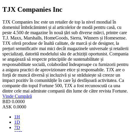
TJX Companies Inc
TJX Companies Inc este un retailer de top la nivel mondial în
domeniul îmbrăcămintei și al articolelor de modă pentru casă, cu
peste 4.500 de magazine în nouă țări sub diverse mărci, printre care
T.J. Maxx, Marshalls, HomeGoods, Sierra, Winners și Homesense.
TJX oferă produse de înaltă calitate, de marcă și de designer, la
prețuri semnificativ mai mici decât magazinele universale și retailerii
specializați, datorită modelului său de achiziții oportunist. Compania
se angajează să respecte principiile de sustenabilitate și
responsabilitate socială, colaborând îndeaproape cu furnizorii pentru
a asigura practici de aprovizionare etice și responsabile. TJX are o
forță de muncă diversă și incluzivă și se străduiește să creeze un
impact pozitiv în comunitățile în care își desfășoară activitatea. Ca
companie din topul Fortune 500, TJX a fost recunoscută ca una
dintre cele mai admirate companii din lume de către revista Fortune.
Vinde
Cumpără
BID
0.0000
ASK
0.0000
1H
1D
7D