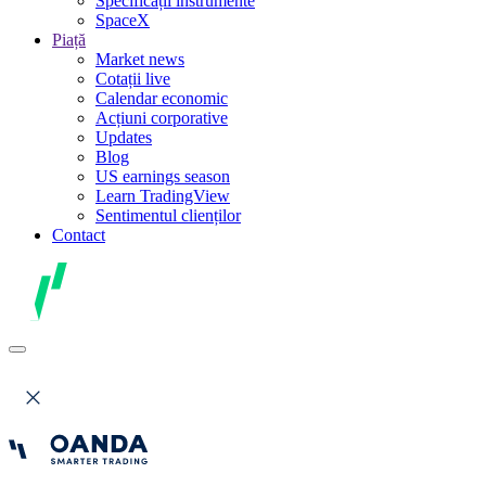
Specificații instrumente
SpaceX
Piață
Market news
Cotații live
Calendar economic
Acțiuni corporative
Updates
Blog
US earnings season
Learn TradingView
Sentimentul clienților
Contact