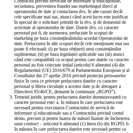
Contractul privind serviciile de informare și educaționale,
securitatea, prevenirea fraudei sau marketingul direct al
operatorului de date și contactarea dvs. în alte cazuri decât
cele specificate mai sus, atunci când acest lucru este justificat
în special de o solicitare primită de la dvs. și de domeniul de
activitate al operatorului de date. Datele dvs. cu caracter
personal pot fi, de asemenea, prelucrate în scopuri de
marketing pe baza consimțământului acordat Operatorului de
date. Prelucrarea în alte scopuri decât cele menționate mai sus
poate fi efectuată: (i) pe baza obținerii unui consimțământ
suplimentar, (ii) pe baza legislației aplicabile sau (iii) atunci
când este compatibilă cu scopul pentru care datele cu caracter
personal au fost colectate inițial (articolul 6 alineatul (4) din
Regulamentul (UE) 2016/679 al Parlamentului European și al
Consiliului din 27 aprilie 2016 privind protecția persoanelor
fizice în ceea ce privește prelucrarea datelor cu caracter
personal și libera circulație a acestor date și de abrogare a
Directivei 95/46/CE, denumit în continuare „RGPD”).
Temeiul juridic pentru prelucrarea datelor dumneavoastră cu
caracter personal este: a. în măsura în care prelucrarea este
necesară pentru executarea Contractului de servicii de
informare și educaționale sau a Contractului privind contul
demo, precum și pentru luarea de măsuri înainte de încheierea
unui contract – articolul 6 alineatul (1) litera (b) din RGPD; b.
în măsura în care prelucrarea datelor este necesară pentru ca