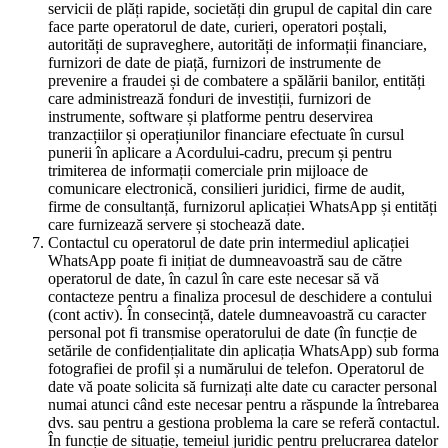
servicii de plăți rapide, societăți din grupul de capital din care
face parte operatorul de date, curieri, operatori poștali,
autorități de supraveghere, autorități de informații financiare,
furnizori de date de piață, furnizori de instrumente de
prevenire a fraudei și de combatere a spălării banilor, entități
care administrează fonduri de investiții, furnizori de
instrumente, software și platforme pentru deservirea
tranzacțiilor și operațiunilor financiare efectuate în cursul
punerii în aplicare a Acordului-cadru, precum și pentru
trimiterea de informații comerciale prin mijloace de
comunicare electronică, consilieri juridici, firme de audit,
firme de consultanță, furnizorul aplicației WhatsApp și entități
care furnizează servere și stochează date.
Contactul cu operatorul de date prin intermediul aplicației
WhatsApp poate fi inițiat de dumneavoastră sau de către
operatorul de date, în cazul în care este necesar să vă
contacteze pentru a finaliza procesul de deschidere a contului
(cont activ). În consecință, datele dumneavoastră cu caracter
personal pot fi transmise operatorului de date (în funcție de
setările de confidențialitate din aplicația WhatsApp) sub forma
fotografiei de profil și a numărului de telefon. Operatorul de
date vă poate solicita să furnizați alte date cu caracter personal
numai atunci când este necesar pentru a răspunde la întrebarea
dvs. sau pentru a gestiona problema la care se referă contactul.
În funcție de situație, temeiul juridic pentru prelucrarea datelor