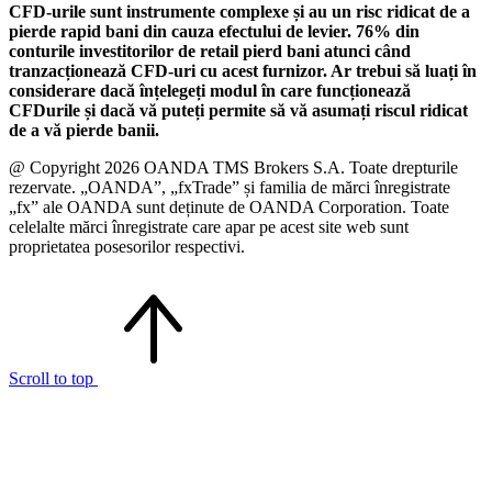
CFD-urile sunt instrumente complexe și au un risc ridicat de a
pierde rapid bani din cauza efectului de levier. 76% din
conturile investitorilor de retail pierd bani atunci când
tranzacționează CFD-uri cu acest furnizor. Ar trebui să luați în
considerare dacă înțelegeți modul în care funcționează
CFDurile și dacă vă puteți permite să vă asumați riscul ridicat
de a vă pierde banii.
@ Copyright 2026 OANDA TMS Brokers S.A. Toate drepturile
rezervate. „OANDA”, „fxTrade” și familia de mărci înregistrate
„fx” ale OANDA sunt deținute de OANDA Corporation. Toate
celelalte mărci înregistrate care apar pe acest site web sunt
proprietatea posesorilor respectivi.
Scroll to top