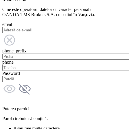
Cine este operatorul datelor cu caracter personal?
OANDA TMS Brokers S.A. cu sediul în Varșovia.
email
phone_prefix
phone
Password
Puterea parolei:
Parola trebuie să conțină:
8 sau mai multe caractere