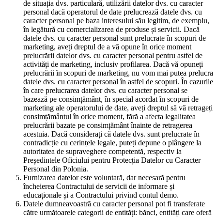
de situația dvs. particulară, utilizării datelor dvs. cu caracter
personal dacă operatorul de date prelucrează datele dvs. cu
caracter personal pe baza interesului său legitim, de exemplu,
în legătură cu comercializarea de produse și servicii. Dacă
datele dvs. cu caracter personal sunt prelucrate în scopuri de
marketing, aveți dreptul de a vă opune în orice moment
prelucrării datelor dvs. cu caracter personal pentru astfel de
activități de marketing, inclusiv profilarea. Dacă vă opuneți
prelucrării în scopuri de marketing, nu vom mai putea prelucra
datele dvs. cu caracter personal în astfel de scopuri. În cazurile
în care prelucrarea datelor dvs. cu caracter personal se
bazează pe consimțământ, în special acordat în scopuri de
marketing ale operatorului de date, aveți dreptul să vă retrageți
consimțământul în orice moment, fără a afecta legalitatea
prelucrării bazate pe consimțământ înainte de retragerea
acestuia. Dacă considerați că datele dvs. sunt prelucrate în
contradicție cu cerințele legale, puteți depune o plângere la
autoritatea de supraveghere competentă, respectiv la
Președintele Oficiului pentru Protecția Datelor cu Caracter
Personal din Polonia.
Furnizarea datelor este voluntară, dar necesară pentru
încheierea Contractului de servicii de informare și
educaționale și a Contractului privind contul demo.
Datele dumneavoastră cu caracter personal pot fi transferate
către următoarele categorii de entități: bănci, entități care oferă