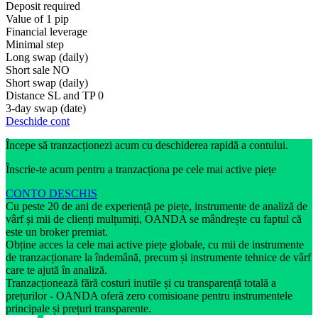
Deposit required
Value of 1 pip
Financial leverage
Minimal step
Long swap (daily)
Short sale
NO
Short swap (daily)
Distance SL and TP
0
3-day swap (date)
Deschide cont
Începe să tranzacționezi acum cu deschiderea rapidă a contului.
Înscrie-te acum pentru a tranzacționa pe cele mai active piețe
CONTO DESCHIS
Cu peste 20 de ani de experiență pe piețe, instrumente de analiză de
vârf și mii de clienți mulțumiți, OANDA se mândrește cu faptul că
este un broker premiat.
Obține acces la cele mai active piețe globale, cu mii de instrumente
de tranzacționare la îndemână, precum și instrumente tehnice de vârf
care te ajută în analiză.
Tranzacționează fără costuri inutile și cu transparență totală a
prețurilor - OANDA oferă zero comisioane pentru instrumentele
principale și prețuri transparente.