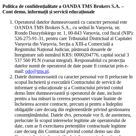
Politica de confidențialitate a OANDA TMS Brokers S.A. –
Cont demo, informații și servicii educaționale
Operatorul datelor dumneavoastră cu caracter personal este
OANDA TMS Brokers S.A., cu sediul în Varșovia, str.
Rondo Daszyńskiego nr. 1, 00-843 Varșovia, cod fiscal (NIP):
526-275-91-31, pentru care Tribunalul Districtual al Capitalei
Varșovia din Varșovia, Secția a XIII-a Comercială a
Registrului Național Judiciar, păstrează dosarele de
înregistrare sub numărul KRS: 0000204776, capital social 3
537 560 PLN (varsat integral). Responsabilul cu protecția
datelor numit de operatorul de date poate fi contactat prin e-
mail:
odo@tms.pl
.
Datele dumneavoastră cu caracter personal vor fi prelucrate în
scopul încheierii și executării Contractului de servicii de
informare și educaționale și a Contractului privind contul
demo între dumneavoastră și operatorul de date, inclusiv
pentru a lua măsuri la cererea persoanei vizate înainte de
încheierea acestor contracte, precum și pentru a îndeplini
obligațiile care decurg din reglementările privind gestionarea
consimțământului. Datele dvs. personale vor fi, de asemenea,
prelucrate în scopul intereselor legitime ale operatorului de
date, cum ar fi exercitarea pretențiilor contractuale legitime
care decurg din Contractul privind contul demo sau din