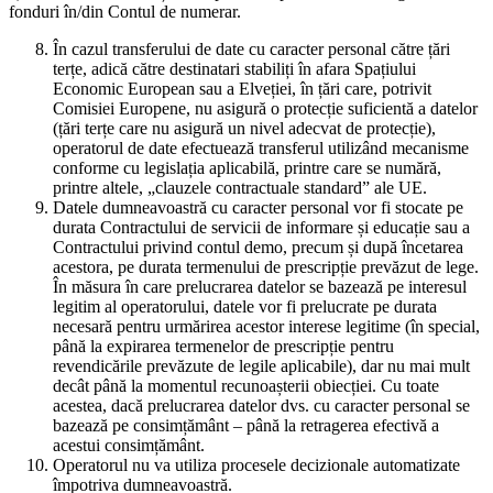
fonduri în/din Contul de numerar.
În cazul transferului de date cu caracter personal către țări
terțe, adică către destinatari stabiliți în afara Spațiului
Economic European sau a Elveției, în țări care, potrivit
Comisiei Europene, nu asigură o protecție suficientă a datelor
(țări terțe care nu asigură un nivel adecvat de protecție),
operatorul de date efectuează transferul utilizând mecanisme
conforme cu legislația aplicabilă, printre care se numără,
printre altele, „clauzele contractuale standard” ale UE.
Datele dumneavoastră cu caracter personal vor fi stocate pe
durata Contractului de servicii de informare și educație sau a
Contractului privind contul demo, precum și după încetarea
acestora, pe durata termenului de prescripție prevăzut de lege.
În măsura în care prelucrarea datelor se bazează pe interesul
legitim al operatorului, datele vor fi prelucrate pe durata
necesară pentru urmărirea acestor interese legitime (în special,
până la expirarea termenelor de prescripție pentru
revendicările prevăzute de legile aplicabile), dar nu mai mult
decât până la momentul recunoașterii obiecției. Cu toate
acestea, dacă prelucrarea datelor dvs. cu caracter personal se
bazează pe consimțământ – până la retragerea efectivă a
acestui consimțământ.
Operatorul nu va utiliza procesele decizionale automatizate
împotriva dumneavoastră.