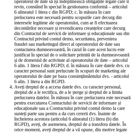
operatorul de date să își îndeplinească obligațiile legale care îi
revin, constând în special în gestionarea conformă – articolul
6 alineatul 1 litera c din RGPD; c. în măsura în care
prelucrarea este necesară pentru scopurile care decurg din
interesele legitime ale operatorului, cum ar fi efectuarea
decontărilor necesare și revendicarea creanțelor care decurg
din Contractul de servicii de informare și educaționale sau din
Contractul privind contul demo, securitatea, prevenirea
fraudei sau marketingul direct al operatorului de date sau
contactarea dumneavoastră, în cazul în care acest lucru este
justificat în special de o solicitare primită de la dumneavoastră
și de domeniul de activitate al operatorului de date – articolul
6 alin. 1 litera f din RGPD; d. în măsura în care datele dvs. cu
caracter personal sunt prelucrate în scopuri de marketing ale
operatorului de date pe baza consimțământului dvs. - articolul
6 alin. 1 litera a din RGPD.
Aveți dreptul de a accesa datele dvs. cu caracter personal,
dreptul de a le rectifica, de a le șterge și dreptul de a limita
prelucrarea datelor. În măsura în care prelucrarea este necesară
pentru executarea Contractului de servicii de informare și
educaționale sau a Contractului privind contul demo la care
sunteți parte sau pentru a da curs cererii dvs. înainte de
încheierea acestora (articolul 6 alineatul (1) litera (b) din
RGPD), aveți, de asemenea, dreptul de a transfera datele. În
orice moment, aveți dreptul de a vă opune, din motive legate