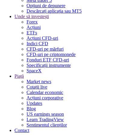
Meta trader 5
Opțiuni de depunere
Descărcați aplicația sau MT5
Unde să investești
Forex
Acțiuni
ETFs
Acțiuni CFD-uri
Indici CFD
CFD-uri pe mărfuri
CFD-uri pe criptomonede
Fonduri ETF CFD-uri
Specificații instrumente
SpaceX
Piață
Market news
Cotații live
Calendar economic
Acțiuni corporative
Updates
Blog
US earnings season
Learn TradingView
Sentimentul clienților
Contact