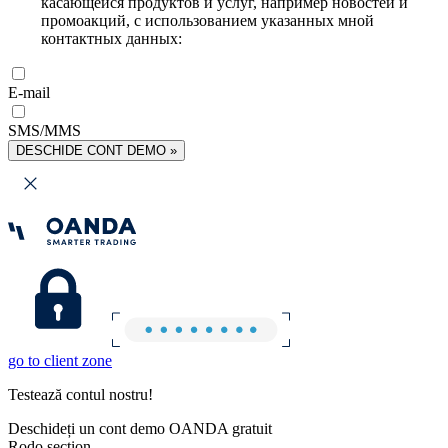
касающейся продуктов и услуг, например новостей и
промоакций, с использованием указанных мной
контактных данных:
E-mail
SMS/MMS
DESCHIDE CONT DEMO »
go to client zone
Testează contul nostru!
Deschideți un cont demo OANDA gratuit
Rodo section