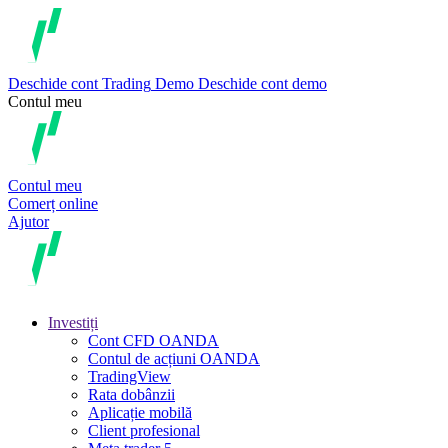
Deschide cont
Trading
Demo
Deschide cont demo
Contul meu
Contul meu
Comerț online
Ajutor
Investiți
Cont CFD OANDA
Contul de acțiuni OANDA
TradingView
Rata dobânzii
Aplicație mobilă
Client profesional