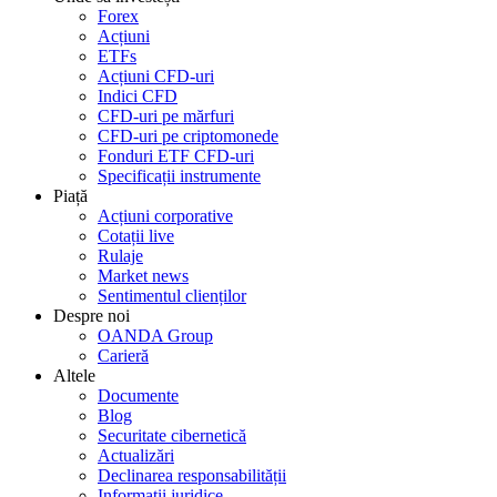
Forex
Acțiuni
ETFs
Acțiuni CFD-uri
Indici CFD
CFD-uri pe mărfuri
CFD-uri pe criptomonede
Fonduri ETF CFD-uri
Specificații instrumente
Piață
Acțiuni corporative
Cotații live
Rulaje
Market news
Sentimentul clienților
Despre noi
OANDA Group
Carieră
Altele
Documente
Blog
Securitate cibernetică
Actualizări
Declinarea responsabilității
Informații juridice