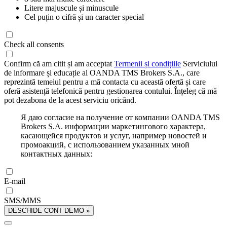
Litere majuscule și minuscule
Cel puțin o cifră și un caracter special
Check all consents
Confirm că am citit și am acceptat
Termenii și condițiile
Serviciului
de informare și educație al OANDA TMS Brokers S.A., care
reprezintă temeiul pentru a mă contacta cu această ofertă și care
oferă asistență telefonică pentru gestionarea contului. Înțeleg că mă
pot dezabona de la acest serviciu oricând.
Я даю согласие на получение от компании OANDA TMS
Brokers S.A. информации маркетингового характера,
касающейся продуктов и услуг, например новостей и
промоакций, с использованием указанных мной
контактных данных:
E-mail
SMS/MMS
DESCHIDE CONT DEMO »