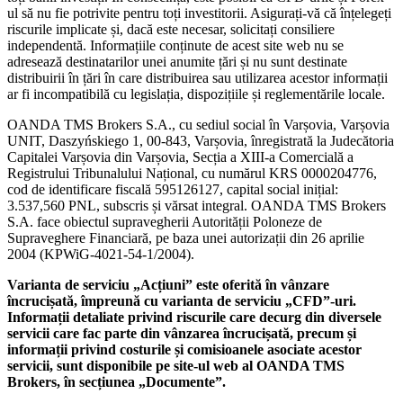
ul să nu fie potrivite pentru toți investitorii. Asigurați-vă că înțelegeți
riscurile implicate și, dacă este necesar, solicitați consiliere
independentă. Informațiile conținute de acest site web nu se
adresează destinatarilor unei anumite țări și nu sunt destinate
distribuirii în țări în care distribuirea sau utilizarea acestor informații
ar fi incompatibilă cu legislația, dispozițiile și reglementările locale.
OANDA TMS Brokers S.A., cu sediul social în Varșovia, Varșovia
UNIT, Daszyńskiego 1, 00-843, Varșovia, înregistrată la Judecătoria
Capitalei Varșovia din Varșovia, Secția a XIII-a Comercială a
Registrului Tribunalului Național, cu numărul KRS 0000204776,
cod de identificare fiscală 595126127, capital social inițial:
3.537,560 PNL, subscris și vărsat integral. OANDA TMS Brokers
S.A. face obiectul supravegherii Autorității Poloneze de
Supraveghere Financiară, pe baza unei autorizații din 26 aprilie
2004 (KPWiG-4021-54-1/2004).
Varianta de serviciu „Acțiuni” este oferită în vânzare
încrucișată, împreună cu varianta de serviciu „CFD”-uri.
Informații detaliate privind riscurile care decurg din diversele
servicii care fac parte din vânzarea încrucișată, precum și
informații privind costurile și comisioanele asociate acestor
servicii, sunt disponibile pe site-ul web al OANDA TMS
Brokers, în secțiunea „Documente”.