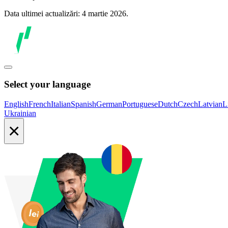
Data ultimei actualizări: 4 martie 2026.
Select your language
English
French
Italian
Spanish
German
Portuguese
Dutch
Czech
Latvian
L
Ukrainian
×