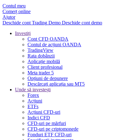
Contul meu
Comerț online
Ajutor
Deschide cont
Trading
Demo
Deschide cont demo
Investiți
Cont CFD OANDA
Contul de acțiuni OANDA
TradingView
Rata dobânzii
Aplicație mobilă
Client profesional
Meta trader 5
Opțiuni de depunere
Descărcați aplicația sau MT5
Unde să investești
Forex
Acțiuni
ETFs
Acțiuni CFD-uri
Indici CFD
CFD-uri pe mărfuri
CFD-uri pe criptomonede
Fonduri ETF CFD-uri