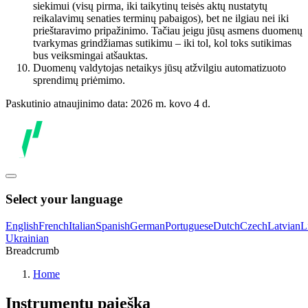
siekimui (visų pirma, iki taikytinų teisės aktų nustatytų
reikalavimų senaties terminų pabaigos), bet ne ilgiau nei iki
prieštaravimo pripažinimo. Tačiau jeigu jūsų asmens duomenų
tvarkymas grindžiamas sutikimu – iki tol, kol toks sutikimas
bus veiksmingai atšauktas.
Duomenų valdytojas netaikys jūsų atžvilgiu automatizuoto
sprendimų priėmimo.
Paskutinio atnaujinimo data: 2026 m. kovo 4 d.
Select your language
English
French
Italian
Spanish
German
Portuguese
Dutch
Czech
Latvian
L
Ukrainian
Breadcrumb
Home
Instrumentų paieška