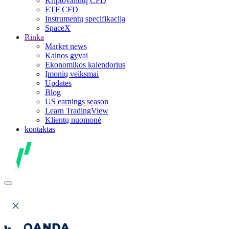
Kriptovaliutų CFD
ETF CFD
Instrumentų specifikacija
SpaceX
Rinka
Market news
Kainos gyvai
Ekonomikos kalendorius
Įmonių veiksmai
Updates
Blog
US earnings season
Learn TradingView
Klientų nuomonė
kontaktas