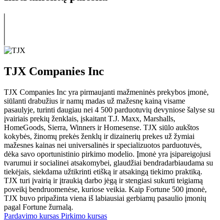
TJX Companies Inc
TJX Companies Inc yra pirmaujanti mažmeninės prekybos įmonė,
siūlanti drabužius ir namų madas už mažesnę kainą visame
pasaulyje, turinti daugiau nei 4 500 parduotuvių devyniose šalyse su
įvairiais prekių ženklais, įskaitant T.J. Maxx, Marshalls,
HomeGoods, Sierra, Winners ir Homesense. TJX siūlo aukštos
kokybės, žinomų prekės ženklų ir dizainerių prekes už žymiai
mažesnes kainas nei universalinės ir specializuotos parduotuvės,
dėka savo oportunistinio pirkimo modelio. Įmonė yra įsipareigojusi
tvarumui ir socialinei atsakomybei, glaudžiai bendradarbiaudama su
tiekėjais, siekdama užtikrinti etišką ir atsakingą tiekimo praktiką.
TJX turi įvairią ir įtraukią darbo jėgą ir stengiasi sukurti teigiamą
poveikį bendruomenėse, kuriose veikia. Kaip Fortune 500 įmonė,
TJX buvo pripažinta viena iš labiausiai gerbiamų pasaulio įmonių
pagal Fortune žurnalą.
Pardavimo kursas
Pirkimo kursas