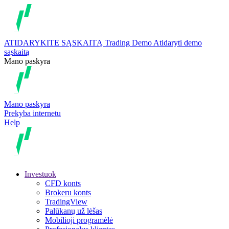
ATIDARYKITE SĄSKAITĄ
Trading
Demo
Atidaryti demo
sąskaitą
Mano paskyra
Mano paskyra
Prekyba internetu
Help
Investuok
CFD konts
Brokeru konts
TradingView
Palūkanų už lėšas
Mobilioji programėlė