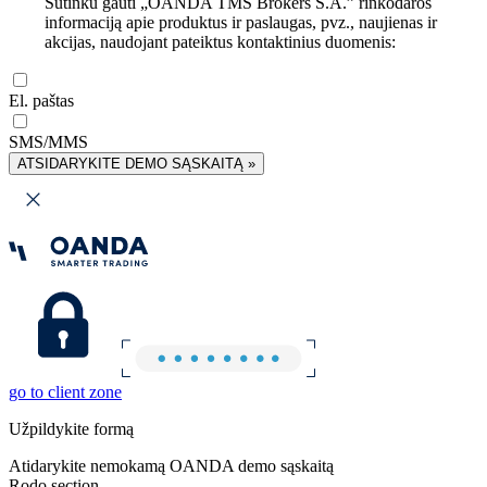
Sutinku gauti „OANDA TMS Brokers S.A.” rinkodaros
informaciją apie produktus ir paslaugas, pvz., naujienas ir
akcijas, naudojant pateiktus kontaktinius duomenis:
El. paštas
SMS/MMS
ATSIDARYKITE DEMO SĄSKAITĄ »
go to client zone
Užpildykite formą
Atidarykite nemokamą OANDA demo sąskaitą
Rodo section