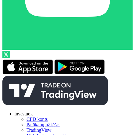
investuok
CFD konts
Palūkanų už lėšas
TradingView