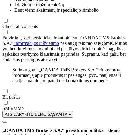
Didžiųjų ir mažųjų raidžių
Bent vieno skaitmenų ir specialiojo simbolio
Check all consents
Patvirtinu, kad perskaičiau ir sutinku su „OANDA TMS Brokers
S.A.”
informacijos ir švietimo
paslaugų teikimo sąlygomis, kurios
yra bendravimo su manimi dėl pasiūlymo ir telefoninės pagalbos
sąskaitos tvarkymo klausimais pagrindas. Suprantu, kad galiu bet
kada šios paslaugos atsisakyti.
Sutinku gauti „OANDA TMS Brokers S.A.” rinkodaros
informaciją apie produktus ir paslaugas, pvz., naujienas ir
akcijas, naudojant pateiktus kontaktinius duomenis:
El. paštas
SMS/MMS
ATSIDARYKITE DEMO SĄSKAITĄ »
„OANDA TMS Brokers S.A.“ privatumo politika – demo