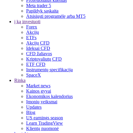
Profesionalus klientas
Meta trader 5
Papildyk sąskaitą
Atsisiųsti programėlę arba MT5
į ką investuoti
Forex
Akcijų
ETFs
Akcijų CFD
Ideksai CFD
CFD žaliavos
Kriptovaliutų CFD
ETF CFD
Instrumentų specifikacija
SpaceX
Rinka
Market news
Kainos gyvai
Ekonomikos kalendorius
Įmonių veiksmai
Updates
Blog
US earnings season
Learn TradingView
Klientų nuomonė