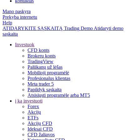
kontaktas
Mano paskyra
Prekyba internetu
Help
ATIDARYKITE SĄSKAITĄ
Trading
Demo
Atidaryti demo
sąskaitą
Investuok
CFD konts
Brokeru konts
TradingView
Palūkanų už lėšas
Mobilioji programėlė
Profesionalus klientas
Meta trader 5
Papildyk sąskaitą
Atsisiųsti programėlę arba MT5
į ką investuoti
Forex
Akcijų
ETFs
Akcijų CFD
Ideksai CFD
CFD žaliavos