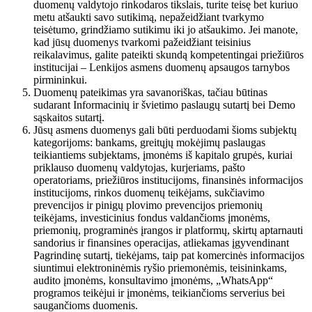
duomenų valdytojo rinkodaros tikslais, turite teisę bet kuriuo
metu atšaukti savo sutikimą, nepažeidžiant tvarkymo
teisėtumo, grindžiamo sutikimu iki jo atšaukimo. Jei manote,
kad jūsų duomenys tvarkomi pažeidžiant teisinius
reikalavimus, galite pateikti skundą kompetentingai priežiūros
institucijai – Lenkijos asmens duomenų apsaugos tarnybos
pirmininkui.
Duomenų pateikimas yra savanoriškas, tačiau būtinas
sudarant Informacinių ir švietimo paslaugų sutartį bei Demo
sąskaitos sutartį.
Jūsų asmens duomenys gali būti perduodami šioms subjektų
kategorijoms: bankams, greitųjų mokėjimų paslaugas
teikiantiems subjektams, įmonėms iš kapitalo grupės, kuriai
priklauso duomenų valdytojas, kurjeriams, pašto
operatoriams, priežiūros institucijoms, finansinės informacijos
institucijoms, rinkos duomenų teikėjams, sukčiavimo
prevencijos ir pinigų plovimo prevencijos priemonių
teikėjams, investicinius fondus valdančioms įmonėms,
priemonių, programinės įrangos ir platformų, skirtų aptarnauti
sandorius ir finansines operacijas, atliekamas įgyvendinant
Pagrindinę sutartį, tiekėjams, taip pat komercinės informacijos
siuntimui elektroninėmis ryšio priemonėmis, teisininkams,
audito įmonėms, konsultavimo įmonėms, „WhatsApp“
programos teikėjui ir įmonėms, teikiančioms serverius bei
saugančioms duomenis.