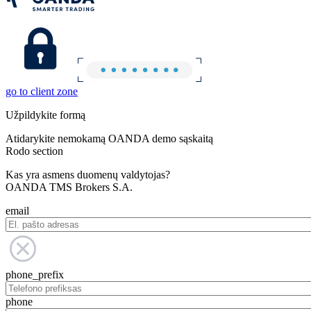
go to client zone
Užpildykite formą
Atidarykite nemokamą OANDA demo sąskaitą
Rodo section
Kas yra asmens duomenų valdytojas?
OANDA TMS Brokers S.A.
email
phone_prefix
phone