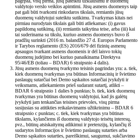
pagrįsta, visų pirma, jūsų pateiktu užklausimu ir duomenų
valdytojo verslo veiklos apimtimi. Jūsų asmens duomenys taip
pat gali būti tvarkomi rinkodaros tikslais, remiantis jūsų
duomenų valdytojui suteiktu sutikimu. Tvarkymas kitais nei
pirmiau nurodytais tikslais gali būti atliekamas: (i) gavus
papildomą sutikimą, (ii) remiantis taikytina teise, arba (iii) kai
tai suderinama su tikslu, kuriuo asmens duomenys buvo iš
pradžių surinkti (2016 m. balandžio 27 d. Europos Parlamento
ir Tarybos reglamento (ES) 2016/679 dėl fizinių asmenų
apsaugos tvarkant asmens duomenis ir dėl laisvo tokių
duomenų judėjimo bei kuriuo panaikinama Direktyva
95/46/EB (toliau – BDAR) 6 straipsnio 4 dalis).
Jūsų asmens duomenų tvarkymo teisinis pagrindas yra: a. tiek,
kiek duomenų tvarkymas yra būtinas Informacinių ir švietimo
paslaugų sutarčiai bei Demo sąskaitos sutarčiai įvykdyti ir
veiksmams, atliekamiems prieš sudarant sutartį, atlikti –
BDAR 6 straipsnio 1 dalies b punktas; b. tiek, kiek duomenų
tvarkymas yra būtinas duomenų valdytojui, kad jis galėtų
įvykdyti jam tenkančias teisines prievoles, visų pirma
susijusias su atitikties reikalavimams užtikrinimu – BDAR 6
straipsnio c punktas; c. tiek, kiek tvarkymas yra būtinas
tikslams, kylančiems iš duomenų valdytojo teisėtų interesų,
pvz., būtinų atsiskaitymų atlikimui ir pretenzijų, kylančių iš
sudarytos Informacijos ir švietimo paslaugų sutarties arba
Demo sąskaitos sutarties, pareiškimui, saugumui, sukčiavimo