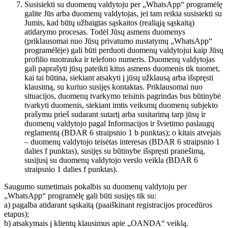
Susisiekti su duomenų valdytoju per „WhatsApp“ programėlę
galite Jūs arba duomenų valdytojas, jei tam reikia susisiekti su
Jumis, kad būtų užbaigtas sąskaitos (realiąją sąskaitą)
atidarymo procesas. Todėl Jūsų asmens duomenys
(priklausomai nuo Jūsų privatumo nustatymų „WhatsApp“
programėlėje) gali būti perduoti duomenų valdytojui kaip Jūsų
profilio nuotrauka ir telefono numeris. Duomenų valdytojas
gali paprašyti jūsų pateikti kitus asmens duomenis tik tuomet,
kai tai būtina, siekiant atsakyti į jūsų užklausą arba išspręsti
klausimą, su kuriuo susijęs kontaktas. Priklausomai nuo
situacijos, duomenų tvarkymo teisinis pagrindas bus būtinybė
tvarkyti duomenis, siekiant imtis veiksmų duomenų subjekto
prašymu prieš sudarant sutartį arba susitarimą tarp jūsų ir
duomenų valdytojo pagal Informacijos ir švietimo paslaugų
reglamentą (BDAR 6 straipsnio 1 b punktas); o kitais atvejais
– duomenų valdytojo teisėtas interesas (BDAR 6 straipsnio 1
dalies f punktas), susijęs su būtinybe išspręsti pranešimą,
susijusį su duomenų valdytojo verslo veikla (BDAR 6
straipsnio 1 dalies f punktas).
Saugumo sumetimais pokalbis su duomenų valdytoju per
„WhatsApp“ programėlę gali būti susijęs tik su:
a) pagalba atidarant sąskaitą (paaiškinant registracijos procedūros
etapus);
b) atsakymais į klientų klausimus apie „OANDA“ veiklą.