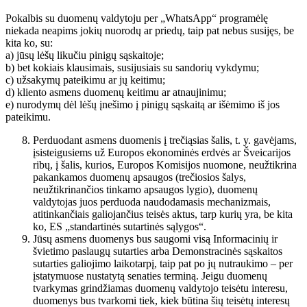
Pokalbis su duomenų valdytoju per „WhatsApp“ programėlę
niekada neapims jokių nuorodų ar priedų, taip pat nebus susijęs, be
kita ko, su:
a) jūsų lėšų likučiu pinigų sąskaitoje;
b) bet kokiais klausimais, susijusiais su sandorių vykdymu;
c) užsakymų pateikimu ar jų keitimu;
d) kliento asmens duomenų keitimu ar atnaujinimu;
e) nurodymų dėl lėšų įnešimo į pinigų sąskaitą ar išėmimo iš jos
pateikimu.
Perduodant asmens duomenis į trečiąsias šalis, t. y. gavėjams,
įsisteigusiems už Europos ekonominės erdvės ar Šveicarijos
ribų, į šalis, kurios, Europos Komisijos nuomone, neužtikrina
pakankamos duomenų apsaugos (trečiosios šalys,
neužtikrinančios tinkamo apsaugos lygio), duomenų
valdytojas juos perduoda naudodamasis mechanizmais,
atitinkančiais galiojančius teisės aktus, tarp kurių yra, be kita
ko, ES „standartinės sutartinės sąlygos“.
Jūsų asmens duomenys bus saugomi visą Informacinių ir
švietimo paslaugų sutarties arba Demonstracinės sąskaitos
sutarties galiojimo laikotarpį, taip pat po jų nutraukimo – per
įstatymuose nustatytą senaties terminą. Jeigu duomenų
tvarkymas grindžiamas duomenų valdytojo teisėtu interesu,
duomenys bus tvarkomi tiek, kiek būtina šių teisėtų interesų