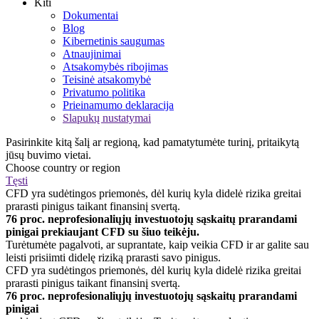
Kiti
Dokumentai
Blog
Kibernetinis saugumas
Atnaujinimai
Atsakomybės ribojimas
Teisinė atsakomybė
Privatumo politika
Prieinamumo deklaracija
Slapukų nustatymai
Pasirinkite kitą šalį ar regioną, kad pamatytumėte turinį, pritaikytą
jūsų buvimo vietai.
Choose country or region
Tęsti
CFD yra sudėtingos priemonės, dėl kurių kyla didelė rizika greitai
prarasti pinigus taikant finansinį svertą.
76 proc. neprofesionaliųjų investuotojų sąskaitų prarandami
pinigai prekiaujant CFD su šiuo teikėju.
Turėtumėte pagalvoti, ar suprantate, kaip veikia CFD ir ar galite sau
leisti prisiimti didelę riziką prarasti savo pinigus.
CFD yra sudėtingos priemonės, dėl kurių kyla didelė rizika greitai
prarasti pinigus taikant finansinį svertą.
76 proc. neprofesionaliųjų investuotojų sąskaitų prarandami
pinigai