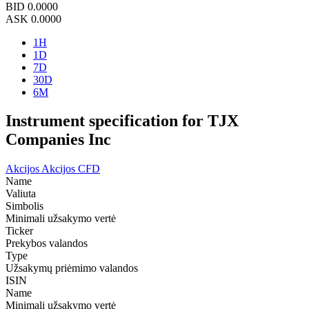
BID
0.0000
ASK
0.0000
1H
1D
7D
30D
6M
Instrument specification for TJX
Companies Inc
Akcijos
Akcijos CFD
Name
Valiuta
Simbolis
Minimali užsakymo vertė
Ticker
Prekybos valandos
Type
Užsakymų priėmimo valandos
ISIN
Name
Minimali užsakymo vertė