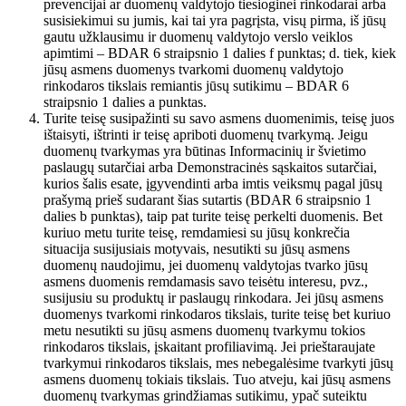
prevencijai ar duomenų valdytojo tiesioginei rinkodarai arba
susisiekimui su jumis, kai tai yra pagrįsta, visų pirma, iš jūsų
gautu užklausimu ir duomenų valdytojo verslo veiklos
apimtimi – BDAR 6 straipsnio 1 dalies f punktas; d. tiek, kiek
jūsų asmens duomenys tvarkomi duomenų valdytojo
rinkodaros tikslais remiantis jūsų sutikimu – BDAR 6
straipsnio 1 dalies a punktas.
Turite teisę susipažinti su savo asmens duomenimis, teisę juos
ištaisyti, ištrinti ir teisę apriboti duomenų tvarkymą. Jeigu
duomenų tvarkymas yra būtinas Informacinių ir švietimo
paslaugų sutarčiai arba Demonstracinės sąskaitos sutarčiai,
kurios šalis esate, įgyvendinti arba imtis veiksmų pagal jūsų
prašymą prieš sudarant šias sutartis (BDAR 6 straipsnio 1
dalies b punktas), taip pat turite teisę perkelti duomenis. Bet
kuriuo metu turite teisę, remdamiesi su jūsų konkrečia
situacija susijusiais motyvais, nesutikti su jūsų asmens
duomenų naudojimu, jei duomenų valdytojas tvarko jūsų
asmens duomenis remdamasis savo teisėtu interesu, pvz.,
susijusiu su produktų ir paslaugų rinkodara. Jei jūsų asmens
duomenys tvarkomi rinkodaros tikslais, turite teisę bet kuriuo
metu nesutikti su jūsų asmens duomenų tvarkymu tokios
rinkodaros tikslais, įskaitant profiliavimą. Jei prieštaraujate
tvarkymui rinkodaros tikslais, mes nebegalėsime tvarkyti jūsų
asmens duomenų tokiais tikslais. Tuo atveju, kai jūsų asmens
duomenų tvarkymas grindžiamas sutikimu, ypač suteiktu