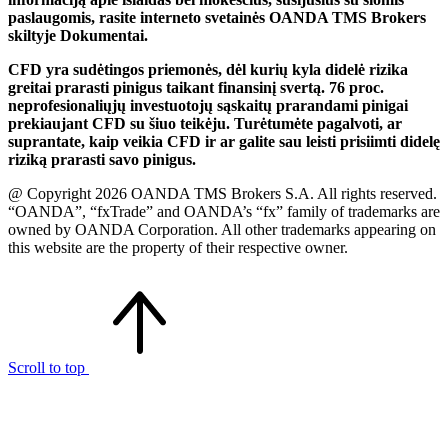
paslaugomis, rasite interneto svetainės OANDA TMS Brokers
skiltyje Dokumentai.
CFD yra sudėtingos priemonės, dėl kurių kyla didelė rizika
greitai prarasti pinigus taikant finansinį svertą. 76 proc.
neprofesionaliųjų investuotojų sąskaitų prarandami pinigai
prekiaujant CFD su šiuo teikėju. Turėtumėte pagalvoti, ar
suprantate, kaip veikia CFD ir ar galite sau leisti prisiimti didelę
riziką prarasti savo pinigus.
@ Copyright 2026 OANDA TMS Brokers S.A. All rights reserved.
“OANDA”, “fxTrade” and OANDA’s “fx” family of trademarks are
owned by OANDA Corporation. All other trademarks appearing on
this website are the property of their respective owner.
Scroll to top