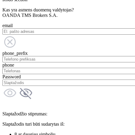
Kas yra asmens duomenų valdytojas?
OANDA TMS Brokers S.A.
email
phone_prefix
phone
Password
Slaptažodžio stiprumas:
Slaptažodis turi būti sudarytas iš:
8 ar daugiau simbolių