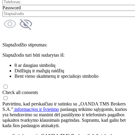
Password
Slaptažodžio stiprumas:
Slaptažodis turi būti sudarytas iš:
8 ar daugiau simbolių
Didžiųjų ir mažųjų raidžių
Bent vieno skaitmenų ir specialiojo simbolio
Check all consents
Patvirtinu, kad perskaičiau ir sutinku su „OANDA TMS Brokers
S.A.”
informacijos ir švietimo
paslaugų teikimo sąlygomis, kurios
yra bendravimo su manimi dėl pasiūlymo ir telefoninės pagalbos
sąskaitos tvarkymo klausimais pagrindas. Suprantu, kad galiu bet
kada šios paslaugos atsisakyti.