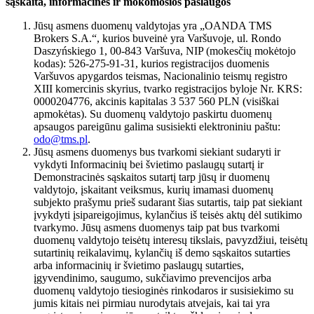
sąskaita, informacinės ir mokomosios paslaugos
Jūsų asmens duomenų valdytojas yra „OANDA TMS
Brokers S.A.“, kurios buveinė yra Varšuvoje, ul. Rondo
Daszyńskiego 1, 00-843 Varšuva, NIP (mokesčių mokėtojo
kodas): 526-275-91-31, kurios registracijos duomenis
Varšuvos apygardos teismas, Nacionalinio teismų registro
XIII komercinis skyrius, tvarko registracijos byloje Nr. KRS:
0000204776, akcinis kapitalas 3 537 560 PLN (visiškai
apmokėtas). Su duomenų valdytojo paskirtu duomenų
apsaugos pareigūnu galima susisiekti elektroniniu paštu:
odo@tms.pl
.
Jūsų asmens duomenys bus tvarkomi siekiant sudaryti ir
vykdyti Informacinių bei švietimo paslaugų sutartį ir
Demonstracinės sąskaitos sutartį tarp jūsų ir duomenų
valdytojo, įskaitant veiksmus, kurių imamasi duomenų
subjekto prašymu prieš sudarant šias sutartis, taip pat siekiant
įvykdyti įsipareigojimus, kylančius iš teisės aktų dėl sutikimo
tvarkymo. Jūsų asmens duomenys taip pat bus tvarkomi
duomenų valdytojo teisėtų interesų tikslais, pavyzdžiui, teisėtų
sutartinių reikalavimų, kylančių iš demo sąskaitos sutarties
arba informacinių ir švietimo paslaugų sutarties,
įgyvendinimo, saugumo, sukčiavimo prevencijos arba
duomenų valdytojo tiesioginės rinkodaros ir susisiekimo su
jumis kitais nei pirmiau nurodytais atvejais, kai tai yra