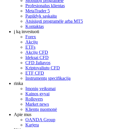
Mobilioji programėlė
Profesionalus klientas
MetaTrader 5
Papildyk sąskaitą
Atsisiųsti programėlę arba MT5
Kontaktas
į ką investuoti
Forex
Akcijų
ETFs
Akcijų CFD
Ideksai CFD
CFD žaliavos
Kriptovaliutų CFD
ETF CFD
Instrumentų specifikacija
rinka
Įmonių veiksmai
Kainos gyvai
Rollovers
Market news
Klientų nuomonė
Apie mus
OANDA Group
Karjera