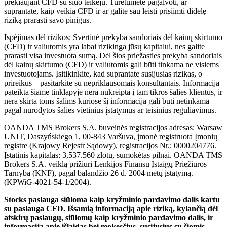
prekiaujant CFD su šiuo teikėju. Turėtumėte pagalvoti, ar
suprantate, kaip veikia CFD ir ar galite sau leisti prisiimti didelę
riziką prarasti savo pinigus.
Ispėjimas dėl rizikos: Svertinė prekyba sandoriais dėl kainų skirtumo
(CFD) ir valiutomis yra labai rizikinga jūsų kapitalui, nes galite
prarasti visa investuota sumą. Dėl šios priežasties prekyba sandoriais
dėl kainų skirtumo (CFD) ir valiutomis gali būti tinkama ne visiems
investuotojams. Įsitikinkite, kad suprantate susijusias rizikas, o
prireikus – pasitarkite su nepriklausomais konsultantais. Informacija
pateikta šiame tinklapyje nera nukreipta į tam tikros šalies klientus, ir
nera skirta toms šalims kuriose šį informacija gali būti netinkama
pagal nurodytos šalies vietinius įstatymus ar teisinius reguliavimus.
OANDA TMS Brokers S.A. buveinės registracijos adresas: Warsaw
UNIT, Daszyńskiego 1, 00-843 Varšuva, įmonė registruota Įmonių
registre (Krajowy Rejestr Sądowy), registracijos Nr.: 0000204776.
Įstatinis kapitalas: 3,537.560 zlotų, sumokėtas pilnai. OANDA TMS
Brokers S.A. veiklą prižiuri Lenkijos Finansų Įstaigų Priežiūros
Tarnyba (KNF), pagal balandžio 26 d. 2004 metų įstatymą.
(KPWiG-4021-54-1/2004).
Stocks paslauga siūloma kaip kryžminio pardavimo dalis kartu
su paslauga CFD. Išsamią informaciją apie riziką, kylančią dėl
atskirų paslaugų, siūlomų kaip kryžminio pardavimo dalis, ir
informaciją apie išlaidas bei mokesčius, susijusius su šiomis