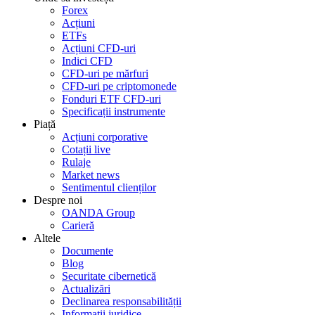
Forex
Acțiuni
ETFs
Acțiuni CFD-uri
Indici CFD
CFD-uri pe mărfuri
CFD-uri pe criptomonede
Fonduri ETF CFD-uri
Specificații instrumente
Piață
Acțiuni corporative
Cotații live
Rulaje
Market news
Sentimentul clienților
Despre noi
OANDA Group
Carieră
Altele
Documente
Blog
Securitate cibernetică
Actualizări
Declinarea responsabilității
Informații juridice