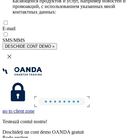
касающейся продуктов и услуг, например новостей и
промоакций, с использованием указанных мной
контактных данных:
E-mail
SMS/MMS
DESCHIDE CONT DEMO »
go to client zone
Testează contul nostru!
Deschideți un cont demo OANDA gratuit
Rodo section