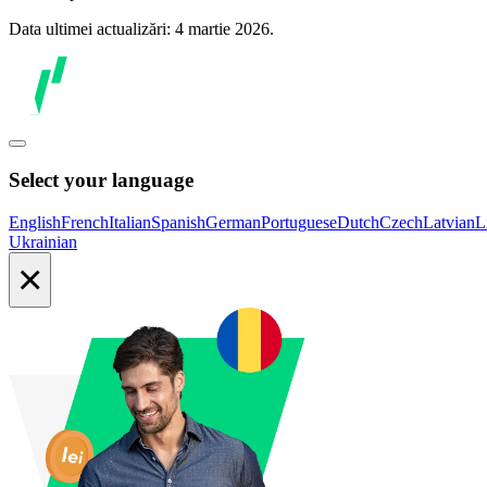
Data ultimei actualizări: 4 martie 2026.
Select your language
English
French
Italian
Spanish
German
Portuguese
Dutch
Czech
Latvian
L
Ukrainian
×