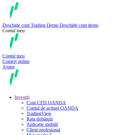
Deschide cont
Trading
Demo
Deschide cont demo
Contul meu
Contul meu
Comerț online
Ajutor
Investiți
Cont CFD OANDA
Contul de acțiuni OANDA
TradingView
Rata dobânzii
Aplicație mobilă
Client profesional