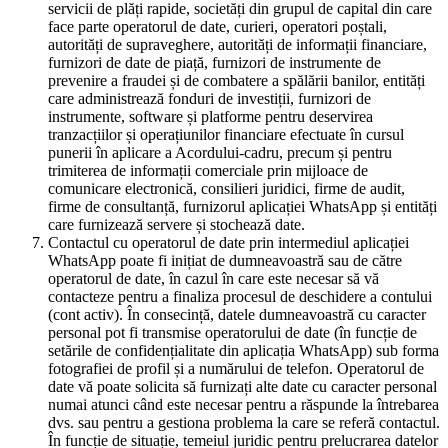
servicii de plăți rapide, societăți din grupul de capital din care
face parte operatorul de date, curieri, operatori poștali,
autorități de supraveghere, autorități de informații financiare,
furnizori de date de piață, furnizori de instrumente de
prevenire a fraudei și de combatere a spălării banilor, entități
care administrează fonduri de investiții, furnizori de
instrumente, software și platforme pentru deservirea
tranzacțiilor și operațiunilor financiare efectuate în cursul
punerii în aplicare a Acordului-cadru, precum și pentru
trimiterea de informații comerciale prin mijloace de
comunicare electronică, consilieri juridici, firme de audit,
firme de consultanță, furnizorul aplicației WhatsApp și entități
care furnizează servere și stochează date.
Contactul cu operatorul de date prin intermediul aplicației
WhatsApp poate fi inițiat de dumneavoastră sau de către
operatorul de date, în cazul în care este necesar să vă
contacteze pentru a finaliza procesul de deschidere a contului
(cont activ). În consecință, datele dumneavoastră cu caracter
personal pot fi transmise operatorului de date (în funcție de
setările de confidențialitate din aplicația WhatsApp) sub forma
fotografiei de profil și a numărului de telefon. Operatorul de
date vă poate solicita să furnizați alte date cu caracter personal
numai atunci când este necesar pentru a răspunde la întrebarea
dvs. sau pentru a gestiona problema la care se referă contactul.
În funcție de situație, temeiul juridic pentru prelucrarea datelor