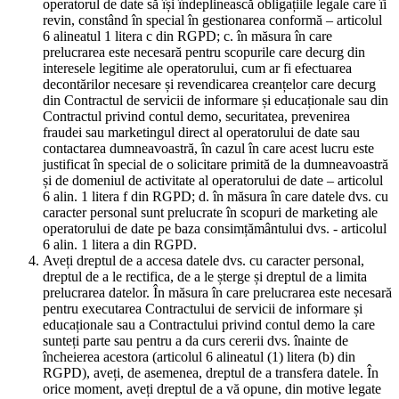
operatorul de date să își îndeplinească obligațiile legale care îi
revin, constând în special în gestionarea conformă – articolul
6 alineatul 1 litera c din RGPD; c. în măsura în care
prelucrarea este necesară pentru scopurile care decurg din
interesele legitime ale operatorului, cum ar fi efectuarea
decontărilor necesare și revendicarea creanțelor care decurg
din Contractul de servicii de informare și educaționale sau din
Contractul privind contul demo, securitatea, prevenirea
fraudei sau marketingul direct al operatorului de date sau
contactarea dumneavoastră, în cazul în care acest lucru este
justificat în special de o solicitare primită de la dumneavoastră
și de domeniul de activitate al operatorului de date – articolul
6 alin. 1 litera f din RGPD; d. în măsura în care datele dvs. cu
caracter personal sunt prelucrate în scopuri de marketing ale
operatorului de date pe baza consimțământului dvs. - articolul
6 alin. 1 litera a din RGPD.
Aveți dreptul de a accesa datele dvs. cu caracter personal,
dreptul de a le rectifica, de a le șterge și dreptul de a limita
prelucrarea datelor. În măsura în care prelucrarea este necesară
pentru executarea Contractului de servicii de informare și
educaționale sau a Contractului privind contul demo la care
sunteți parte sau pentru a da curs cererii dvs. înainte de
încheierea acestora (articolul 6 alineatul (1) litera (b) din
RGPD), aveți, de asemenea, dreptul de a transfera datele. În
orice moment, aveți dreptul de a vă opune, din motive legate