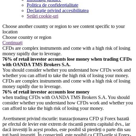
Politica de confidențialitate
Declarație privind accesibilitatea
Setări cookie-uri
Choose another country or region to see content specific to your
location
Choose country or region
Continuați
CFDs are complex instruments and come with a high risk of losing
money rapidly due to leverage.
76% of retail investor accounts lose money when trading CFDs
with OANDA TMS Brokers S.A.
You should consider whether you understand how CFDs work and
whether you can afford to take the high risk of losing your money.
CFDs are complex instruments and come with a high risk of losing
money rapidly due to leverage.
76% of retail investor accounts lose money
when trading CFDs with OANDA TMS Brokers S.A. You should
consider whether you understand how CFDs work and whether you
can afford to take the high risk of losing your money.
Avertisment privind riscurile: tranzacționarea CFD și Forex bazată
pe efectul de levier este extrem de riscantă pentru capitalul dvs., iar
dacă investiți în acest produs, este posibil să pierdeți o parte din sau
toți banii investiți. În consecință, este posibil ca CFD-urile și Forex-