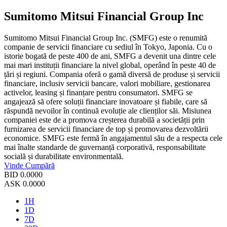
Sumitomo Mitsui Financial Group Inc
Sumitomo Mitsui Financial Group Inc. (SMFG) este o renumită
companie de servicii financiare cu sediul în Tokyo, Japonia. Cu o
istorie bogată de peste 400 de ani, SMFG a devenit una dintre cele
mai mari instituții financiare la nivel global, operând în peste 40 de
țări și regiuni. Compania oferă o gamă diversă de produse și servicii
financiare, inclusiv servicii bancare, valori mobiliare, gestionarea
activelor, leasing și finanțare pentru consumatori. SMFG se
angajează să ofere soluții financiare inovatoare și fiabile, care să
răspundă nevoilor în continuă evoluție ale clienților săi. Misiunea
companiei este de a promova creșterea durabilă a societății prin
furnizarea de servicii financiare de top și promovarea dezvoltării
economice. SMFG este fermă în angajamentul său de a respecta cele
mai înalte standarde de guvernanță corporativă, responsabilitate
socială și durabilitate environmentală.
Vinde
Cumpără
BID
0.0000
ASK
0.0000
1H
1D
7D