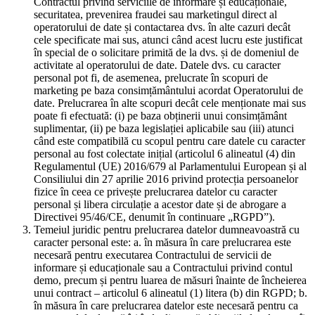
Contractul privind serviciile de informare și educaționale,
securitatea, prevenirea fraudei sau marketingul direct al
operatorului de date și contactarea dvs. în alte cazuri decât
cele specificate mai sus, atunci când acest lucru este justificat
în special de o solicitare primită de la dvs. și de domeniul de
activitate al operatorului de date. Datele dvs. cu caracter
personal pot fi, de asemenea, prelucrate în scopuri de
marketing pe baza consimțământului acordat Operatorului de
date. Prelucrarea în alte scopuri decât cele menționate mai sus
poate fi efectuată: (i) pe baza obținerii unui consimțământ
suplimentar, (ii) pe baza legislației aplicabile sau (iii) atunci
când este compatibilă cu scopul pentru care datele cu caracter
personal au fost colectate inițial (articolul 6 alineatul (4) din
Regulamentul (UE) 2016/679 al Parlamentului European și al
Consiliului din 27 aprilie 2016 privind protecția persoanelor
fizice în ceea ce privește prelucrarea datelor cu caracter
personal și libera circulație a acestor date și de abrogare a
Directivei 95/46/CE, denumit în continuare „RGPD”).
Temeiul juridic pentru prelucrarea datelor dumneavoastră cu
caracter personal este: a. în măsura în care prelucrarea este
necesară pentru executarea Contractului de servicii de
informare și educaționale sau a Contractului privind contul
demo, precum și pentru luarea de măsuri înainte de încheierea
unui contract – articolul 6 alineatul (1) litera (b) din RGPD; b.
în măsura în care prelucrarea datelor este necesară pentru ca