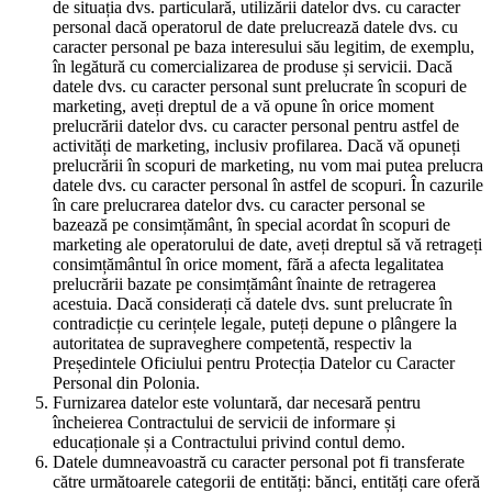
de situația dvs. particulară, utilizării datelor dvs. cu caracter
personal dacă operatorul de date prelucrează datele dvs. cu
caracter personal pe baza interesului său legitim, de exemplu,
în legătură cu comercializarea de produse și servicii. Dacă
datele dvs. cu caracter personal sunt prelucrate în scopuri de
marketing, aveți dreptul de a vă opune în orice moment
prelucrării datelor dvs. cu caracter personal pentru astfel de
activități de marketing, inclusiv profilarea. Dacă vă opuneți
prelucrării în scopuri de marketing, nu vom mai putea prelucra
datele dvs. cu caracter personal în astfel de scopuri. În cazurile
în care prelucrarea datelor dvs. cu caracter personal se
bazează pe consimțământ, în special acordat în scopuri de
marketing ale operatorului de date, aveți dreptul să vă retrageți
consimțământul în orice moment, fără a afecta legalitatea
prelucrării bazate pe consimțământ înainte de retragerea
acestuia. Dacă considerați că datele dvs. sunt prelucrate în
contradicție cu cerințele legale, puteți depune o plângere la
autoritatea de supraveghere competentă, respectiv la
Președintele Oficiului pentru Protecția Datelor cu Caracter
Personal din Polonia.
Furnizarea datelor este voluntară, dar necesară pentru
încheierea Contractului de servicii de informare și
educaționale și a Contractului privind contul demo.
Datele dumneavoastră cu caracter personal pot fi transferate
către următoarele categorii de entități: bănci, entități care oferă