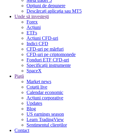
Meta trader 5
Opțiuni de depunere
Descărcați aplicația sau MT5
Unde să investești
Forex
Acțiuni
ETFs
Acțiuni CFD-uri
Indici CFD
CFD-uri pe mărfuri
CFD-uri pe criptomonede
Fonduri ETF CFD-uri
Specificații instrumente
SpaceX
Piață
Market news
Cotații live
Calendar economic
Acțiuni corporative
Updates
Blog
US earnings season
Learn TradingView
Sentimentul clienților
Contact