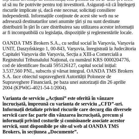
ul să nu fie potrivite pentru toți investitorii. Asigurați-vă că înțelegeți
riscurile implicate și, dacă este necesar, solicitați consiliere
independentă. Informațiile conținute de acest site web nu se
adresează destinatarilor unei anumite țări și nu sunt destinate
distribuirii în țări în care distribuirea sau utilizarea acestor informații
ar fi incompatibilă cu legislația, dispozițiile și reglementările locale.
OANDA TMS Brokers S.A., cu sediul social în Varșovia, Varșovia
UNIT, Daszyńskiego 1, 00-843, Varșovia, înregistrată la Judecătoria
Capitalei Varșovia din Varșovia, Secția a XIII-a Comercială a
Registrului Tribunalului Național, cu numărul KRS 0000204776,
cod de identificare fiscală 595126127, capital social inițial:
3.537,560 PNL, subscris și vărsat integral. OANDA TMS Brokers
S.A. face obiectul supravegherii Autorității Poloneze de
Supraveghere Financiară, pe baza unei autorizații din 26 aprilie
2004 (KPWiG-4021-54-1/2004).
Varianta de serviciu „Acțiuni” este oferită în vânzare
încrucișată, împreună cu varianta de serviciu „CFD”-uri.
Informații detaliate privind riscurile care decurg din diversele
servicii care fac parte din vânzarea încrucișată, precum și
informații privind costurile și comisioanele asociate acestor
servicii, sunt disponibile pe site-ul web al OANDA TMS
Brokers, în secțiunea „Documente”.