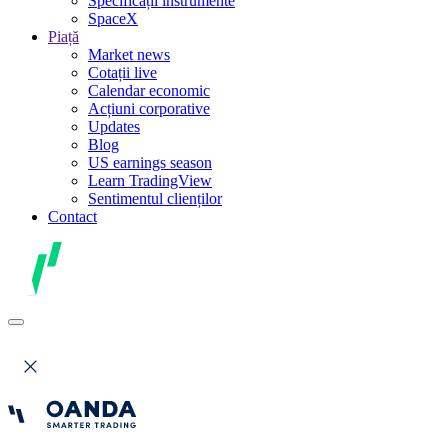
Specificații instrumente
SpaceX
Piață
Market news
Cotații live
Calendar economic
Acțiuni corporative
Updates
Blog
US earnings season
Learn TradingView
Sentimentul clienților
Contact