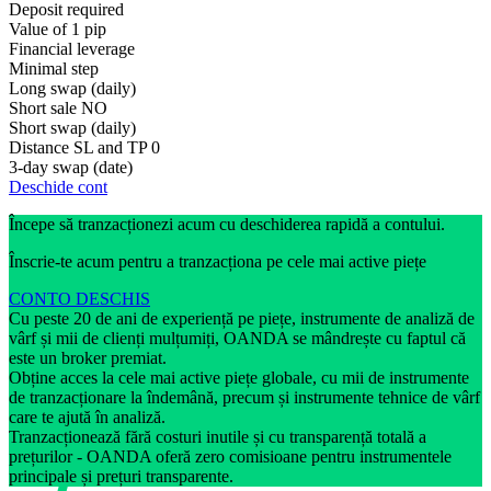
Deposit required
Value of 1 pip
Financial leverage
Minimal step
Long swap (daily)
Short sale
NO
Short swap (daily)
Distance SL and TP
0
3-day swap (date)
Deschide cont
Începe să tranzacționezi acum cu deschiderea rapidă a contului.
Înscrie-te acum pentru a tranzacționa pe cele mai active piețe
CONTO DESCHIS
Cu peste 20 de ani de experiență pe piețe, instrumente de analiză de
vârf și mii de clienți mulțumiți, OANDA se mândrește cu faptul că
este un broker premiat.
Obține acces la cele mai active piețe globale, cu mii de instrumente
de tranzacționare la îndemână, precum și instrumente tehnice de vârf
care te ajută în analiză.
Tranzacționează fără costuri inutile și cu transparență totală a
prețurilor - OANDA oferă zero comisioane pentru instrumentele
principale și prețuri transparente.