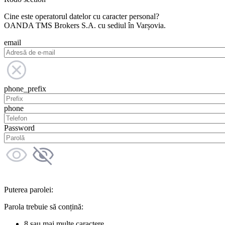
Cine este operatorul datelor cu caracter personal?
OANDA TMS Brokers S.A. cu sediul în Varșovia.
email
phone_prefix
phone
Password
Puterea parolei:
Parola trebuie să conțină:
8 sau mai multe caractere