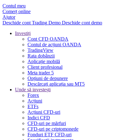
Contul meu
Comerț online
Ajutor
Deschide cont
Trading
Demo
Deschide cont demo
Investiți
Cont CFD OANDA
Contul de acțiuni OANDA
TradingView
Rata dobânzii
Aplicație mobilă
Client profesional
Meta trader 5
Opțiuni de depunere
Descărcați aplicația sau MT5
Unde să investești
Forex
Acțiuni
ETFs
Acțiuni CFD-uri
Indici CFD
CFD-uri pe mărfuri
CFD-uri pe criptomonede
Fonduri ETF CFD-uri