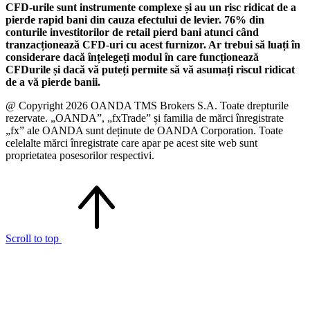
CFD-urile sunt instrumente complexe și au un risc ridicat de a
pierde rapid bani din cauza efectului de levier. 76% din
conturile investitorilor de retail pierd bani atunci când
tranzacționează CFD-uri cu acest furnizor. Ar trebui să luați în
considerare dacă înțelegeți modul în care funcționează
CFDurile și dacă vă puteți permite să vă asumați riscul ridicat
de a vă pierde banii.
@ Copyright 2026 OANDA TMS Brokers S.A. Toate drepturile
rezervate. „OANDA”, „fxTrade” și familia de mărci înregistrate
„fx” ale OANDA sunt deținute de OANDA Corporation. Toate
celelalte mărci înregistrate care apar pe acest site web sunt
proprietatea posesorilor respectivi.
Scroll to top