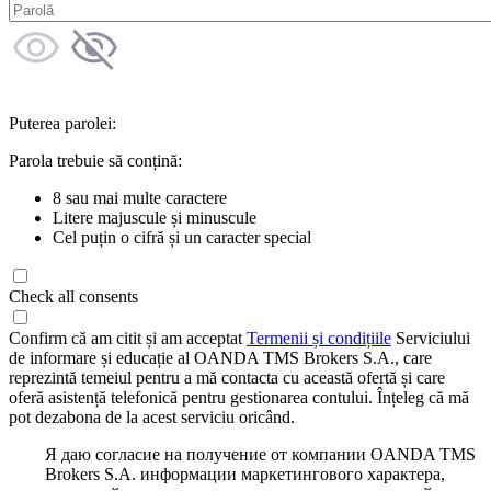
Puterea parolei:
Parola trebuie să conțină:
8 sau mai multe caractere
Litere majuscule și minuscule
Cel puțin o cifră și un caracter special
Check all consents
Confirm că am citit și am acceptat
Termenii și condițiile
Serviciului
de informare și educație al OANDA TMS Brokers S.A., care
reprezintă temeiul pentru a mă contacta cu această ofertă și care
oferă asistență telefonică pentru gestionarea contului. Înțeleg că mă
pot dezabona de la acest serviciu oricând.
Я даю согласие на получение от компании OANDA TMS
Brokers S.A. информации маркетингового характера,