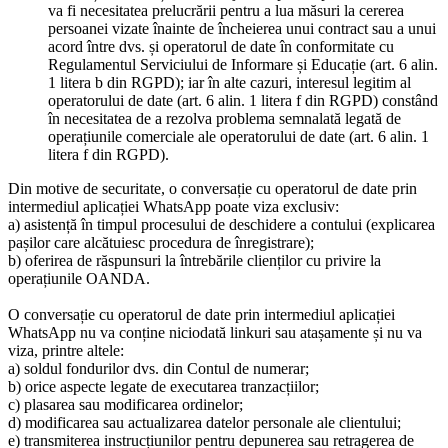
va fi necesitatea prelucrării pentru a lua măsuri la cererea
persoanei vizate înainte de încheierea unui contract sau a unui
acord între dvs. și operatorul de date în conformitate cu
Regulamentul Serviciului de Informare și Educație (art. 6 alin.
1 litera b din RGPD); iar în alte cazuri, interesul legitim al
operatorului de date (art. 6 alin. 1 litera f din RGPD) constând
în necesitatea de a rezolva problema semnalată legată de
operațiunile comerciale ale operatorului de date (art. 6 alin. 1
litera f din RGPD).
Din motive de securitate, o conversație cu operatorul de date prin
intermediul aplicației WhatsApp poate viza exclusiv:
a) asistență în timpul procesului de deschidere a contului (explicarea
pașilor care alcătuiesc procedura de înregistrare);
b) oferirea de răspunsuri la întrebările clienților cu privire la
operațiunile OANDA.
O conversație cu operatorul de date prin intermediul aplicației
WhatsApp nu va conține niciodată linkuri sau atașamente și nu va
viza, printre altele:
a) soldul fondurilor dvs. din Contul de numerar;
b) orice aspecte legate de executarea tranzacțiilor;
c) plasarea sau modificarea ordinelor;
d) modificarea sau actualizarea datelor personale ale clientului;
e) transmiterea instrucțiunilor pentru depunerea sau retragerea de