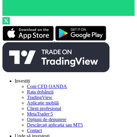
Investiți
Cont CFD OANDA
Rata dobânzii
TradingView
Aplicație mobilă
Client profesional
MetaTrader 5
Opțiuni de depunere
Descărcați aplicația sau MT5
Contact
Unde să investești