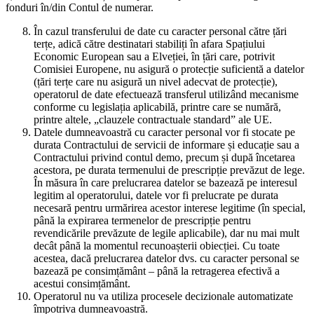
fonduri în/din Contul de numerar.
În cazul transferului de date cu caracter personal către țări
terțe, adică către destinatari stabiliți în afara Spațiului
Economic European sau a Elveției, în țări care, potrivit
Comisiei Europene, nu asigură o protecție suficientă a datelor
(țări terțe care nu asigură un nivel adecvat de protecție),
operatorul de date efectuează transferul utilizând mecanisme
conforme cu legislația aplicabilă, printre care se numără,
printre altele, „clauzele contractuale standard” ale UE.
Datele dumneavoastră cu caracter personal vor fi stocate pe
durata Contractului de servicii de informare și educație sau a
Contractului privind contul demo, precum și după încetarea
acestora, pe durata termenului de prescripție prevăzut de lege.
În măsura în care prelucrarea datelor se bazează pe interesul
legitim al operatorului, datele vor fi prelucrate pe durata
necesară pentru urmărirea acestor interese legitime (în special,
până la expirarea termenelor de prescripție pentru
revendicările prevăzute de legile aplicabile), dar nu mai mult
decât până la momentul recunoașterii obiecției. Cu toate
acestea, dacă prelucrarea datelor dvs. cu caracter personal se
bazează pe consimțământ – până la retragerea efectivă a
acestui consimțământ.
Operatorul nu va utiliza procesele decizionale automatizate
împotriva dumneavoastră.