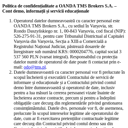
Politica de confidențialitate a OANDA TMS Brokers S.A. –
Cont demo, informații și servicii educaționale
Operatorul datelor dumneavoastră cu caracter personal este
OANDA TMS Brokers S.A., cu sediul în Varșovia, str.
Rondo Daszyńskiego nr. 1, 00-843 Varșovia, cod fiscal (NIP):
526-275-91-31, pentru care Tribunalul Districtual al Capitalei
Varșovia din Varșovia, Secția a XIII-a Comercială a
Registrului Național Judiciar, păstrează dosarele de
înregistrare sub numărul KRS: 0000204776, capital social 3
537 560 PLN (varsat integral). Responsabilul cu protecția
datelor numit de operatorul de date poate fi contactat prin e-
mail:
odo@tms.pl
.
Datele dumneavoastră cu caracter personal vor fi prelucrate în
scopul încheierii și executării Contractului de servicii de
informare și educaționale și a Contractului privind contul
demo între dumneavoastră și operatorul de date, inclusiv
pentru a lua măsuri la cererea persoanei vizate înainte de
încheierea acestor contracte, precum și pentru a îndeplini
obligațiile care decurg din reglementările privind gestionarea
consimțământului. Datele dvs. personale vor fi, de asemenea,
prelucrate în scopul intereselor legitime ale operatorului de
date, cum ar fi exercitarea pretențiilor contractuale legitime
care decurg din Contractul privind contul demo sau din