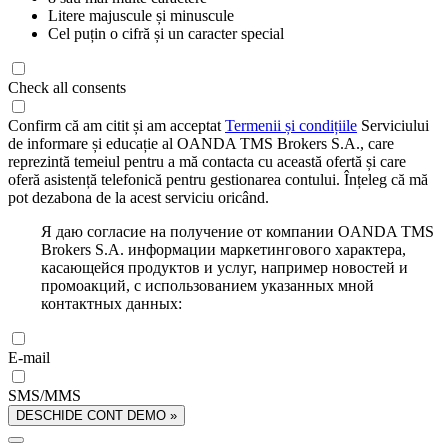
Litere majuscule și minuscule
Cel puțin o cifră și un caracter special
Check all consents
Confirm că am citit și am acceptat
Termenii și condițiile
Serviciului
de informare și educație al OANDA TMS Brokers S.A., care
reprezintă temeiul pentru a mă contacta cu această ofertă și care
oferă asistență telefonică pentru gestionarea contului. Înțeleg că mă
pot dezabona de la acest serviciu oricând.
Я даю согласие на получение от компании OANDA TMS
Brokers S.A. информации маркетингового характера,
касающейся продуктов и услуг, например новостей и
промоакций, с использованием указанных мной
контактных данных:
E-mail
SMS/MMS
DESCHIDE CONT DEMO »